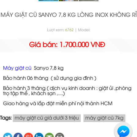
MÁY GIẶT CŨ SANYO 7,8 KG LÒNG INOX KHÔNG RỈ
Lượt xem:
6762
| Model:
Giá bán: 1.700.000 VNĐ
Máy giặt cũ
Sanyo 7,8 kg
Bảo hành 06 tháng ( sử dụng gia đình )
Bảo hành 3 tháng ( dịch vụ kinh doanh : giặt ủi ,phòng
trọ tập thể , khách sạn ,....)
Giao hàng và lắp đặt miễn phí nội thành HCM
Tags:
máy giặt cũ giá dưới 3 triệu
máy giặt cũ 7kg