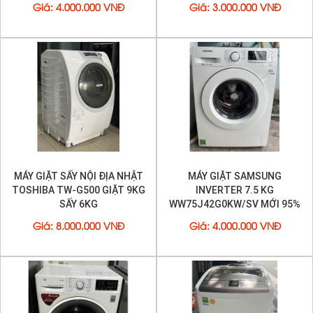
Giá
:
4.000.000 VNĐ
Giá
:
3.000.000 VNĐ
MÁY GIẶT SẤY NỘI ĐỊA NHẬT
MÁY GIẶT SAMSUNG
TOSHIBA TW-G500 GIẶT 9KG
INVERTER 7.5 KG
SẤY 6KG
WW75J42G0KW/SV MỚI 95%
Giá
:
8.000.000 VNĐ
Giá
:
4.000.000 VNĐ