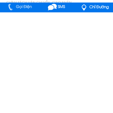
CHÍNH SÁCH VẬN CHUYỂN, GIAO NHẬN
Gọi Điện
SMS
Chỉ Đường
QUY ĐỊNH VÀ HÌNH THỨC THANH TOÁN
CHÍNH SÁCH VÀ QUY ĐỊNH CHUNG
HƯỚNG DẪN MUA HÀNG TRẢ GÓP QUA THẺ TÍN DỤNG TẠI ĐIỆN
LẠNH ÁNH DƯƠNG
CHÍNH SÁCH ĐỔI TRẢ HÀNG VÀ HOÀN TIỀN
CHÍNH SÁCH BẢO MẬT THÔNG TIN KHÁCH HÀNG
C
ty TNHH Điện Lạnh Ánh Dương
ông
Giám Đốc : Trịnh Văn Tuyến
MST : 0312198482
-
Cấp Ngày : 23/03/2013
Nơi Cấp : Sở Kế Hoạch Và Đầu Tư Thành Phố Hồ Chí
Minh
Địa chỉ : 429 Vườn Lài Phường Phú thọ Hoà Quận
Tân Phú TP.HCM