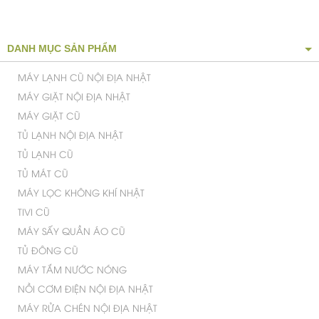
DANH MỤC SẢN PHẨM
MÁY LẠNH CŨ NỘI ĐỊA NHẬT
MÁY GIẶT NỘI ĐỊA NHẬT
MÁY GIẶT CŨ
TỦ LẠNH NỘI ĐỊA NHẬT
TỦ LẠNH CŨ
TỦ MÁT CŨ
MÁY LỌC KHÔNG KHÍ NHẬT
TIVI CŨ
MÁY SẤY QUẦN ÁO CŨ
TỦ ĐÔNG CŨ
MÁY TẮM NƯỚC NÓNG
NỒI CƠM ĐIỆN NỘI ĐỊA NHẬT
MÁY RỬA CHÉN NỘI ĐỊA NHẬT