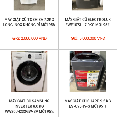
MÁY GIẶT CŨ TOSHIBA 7.2KG
MÁY GIẶT CŨ ELECTROLUX
LÒNG INOX KHÔNG RỈ MỚI 95%
EWF1073 - 7.0KG MỚI 95%
Giá
:
2.000.000 VNĐ
Giá
:
3.000.000 VNĐ
MÁY GIẶT CŨ SAMSUNG
MÁY GIẶT CŨ SHARP 9.5 KG
INVERTER 8.0 KG
ES-U95HV-S MỚI 95 %
WW80J4233GW/SV MỚI 95%