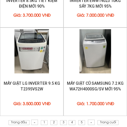
INVERTER 8.5KG TIẾT KIỆM
INVERTER EWW14023 10KG
ĐIỆN MỚI 90%
SẤY 7KG MỚI 95%
Giá
:
3.700.000 VNĐ
Giá
:
7.000.000 VNĐ
MÁY GIẶT LG INVERTER 9.5 KG
MÁY GIẶT CŨ SAMSUNG 7.2 KG
T2395VS2W
WA72H4000SG/SV MỚI 95%
Giá
:
3.500.000 VNĐ
Giá
:
1.700.000 VNĐ
Trang đầu
«
1
2
3
4
5
»
Trang cuối