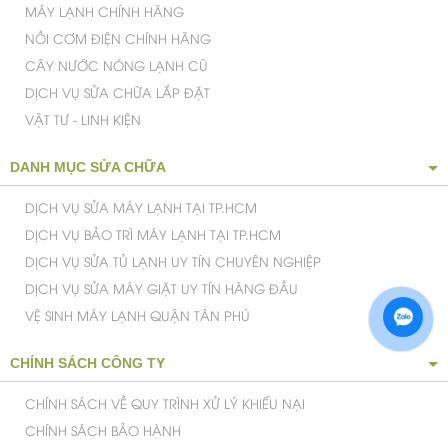
MÁY LẠNH CHÍNH HÃNG
NỒI CƠM ĐIỆN CHÍNH HÃNG
CÂY NƯỚC NÓNG LẠNH CŨ
DỊCH VỤ SỬA CHỮA LẮP ĐẶT
VẬT TƯ - LINH KIỆN
DANH MỤC SỬA CHỮA
DỊCH VỤ SỬA MÁY LẠNH TẠI TP.HCM
DỊCH VỤ BẢO TRÌ MÁY LẠNH TẠI TP.HCM
DỊCH VỤ SỬA TỦ LẠNH UY TÍN CHUYÊN NGHIỆP
DỊCH VỤ SỬA MÁY GIẶT UY TÍN HÀNG ĐẦU
VỆ SINH MÁY LẠNH QUẬN TÂN PHÚ
CHÍNH SÁCH CÔNG TY
CHÍNH SÁCH VỀ QUY TRÌNH XỬ LÝ KHIẾU NẠI
CHÍNH SÁCH BẢO HÀNH