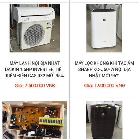
MÁY LẠNH NỘI ĐỊA NHẬT
MÁY LỌC KHÔNG KHÍ TẠO ẨM
DAIKIN 1.5HP INVERTER TIẾT
SHARP KC-J50-W NỘI ĐỊA
KIỆM ĐIỆN GAS R32 MỚI 95%
NHẬT MỚI 95%
Giá
:
7.500.000 VNĐ
Giá
:
1.900.000 VNĐ