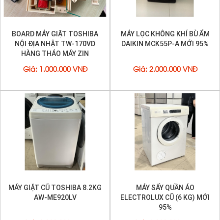
BOARD MÁY GIẶT TOSHIBA
MÁY LỌC KHÔNG KHÍ BÙ ẨM
NỘI ĐỊA NHẬT TW-170VD
DAIKIN MCK55P-A MỚI 95%
HÀNG THÁO MÁY ZIN
Giá
:
1.000.000 VNĐ
Giá
:
2.000.000 VNĐ
MÁY GIẶT CŨ TOSHIBA 8.2KG
MÁY SẤY QUẦN ÁO
AW-ME920LV
ELECTROLUX CŨ (6 KG) MỚI
95%