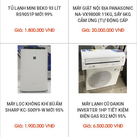
TỦ LẠNH MINI BEKO 93 LÍT
MÁY GIẶT NỘI ĐỊA PANASONIC
RS9051P MỚI 99%
NA-VX9800R 11KG, SẤY 6KG
CẢM ỨNG (TỰ ĐỘNG CẤP
NƯỚC GIẶT XẢ)
Giá
:
1.800.000 VNĐ
Giá
:
20.000.000 VNĐ
MÁY LỌC KHÔNG KHÍ BÙ ẨM
MÁY LẠNH CŨ DAIKIN
SHARP KC-500Y9-W MỚI 95%
INVERTER 1HP TIẾT KIỆM
ĐIỆN GAS R32 MỚI 95%
Giá
:
1.900.000 VNĐ
Giá
:
6.500.000 VNĐ