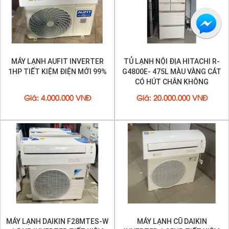
MÁY LẠNH AUFIT INVERTER
TỦ LẠNH NỘI ĐỊA HITACHI R-
1HP TIẾT KIỆM ĐIỆN MỚI 99%
G4800E- 475L MÀU VÀNG CÁT
CÓ HÚT CHÂN KHÔNG
Giá
:
4.000.000 VNĐ
Giá
:
20.000.000 VNĐ
MÁY LẠNH DAIKIN F28MTES-W
MÁY LẠNH CŨ DAIKIN