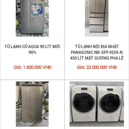
TỦ LẠNH CŨ AQUA 90 LÍT MỚI
TỦ LẠNH NỘI ĐỊA NHẬT
90%
PANASONIC NR-SPF453X-N
450 LÍT MẶT GƯƠNG PHA LÊ
Giá
:
1.500.000 VNĐ
Giá
:
22.000.000 VNĐ