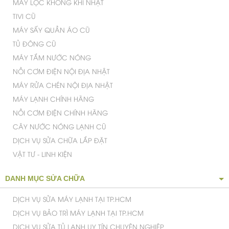
MÁY LỌC KHÔNG KHÍ NHẬT
TIVI CŨ
MÁY SẤY QUẦN ÁO CŨ
TỦ ĐÔNG CŨ
MÁY TẮM NƯỚC NÓNG
NỒI CƠM ĐIỆN NỘI ĐỊA NHẬT
MÁY RỬA CHÉN NỘI ĐỊA NHẬT
MÁY LẠNH CHÍNH HÃNG
NỒI CƠM ĐIỆN CHÍNH HÃNG
CÂY NƯỚC NÓNG LẠNH CŨ
DỊCH VỤ SỬA CHỮA LẮP ĐẶT
VẬT TƯ - LINH KIỆN
DANH MỤC SỬA CHỮA
DỊCH VỤ SỬA MÁY LẠNH TẠI TP.HCM
DỊCH VỤ BẢO TRÌ MÁY LẠNH TẠI TP.HCM
DỊCH VỤ SỬA TỦ LẠNH UY TÍN CHUYÊN NGHIỆP