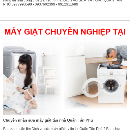
hàng tại nhà trong thời gian sớm nhất DỊCH VỤ SỬA MÁY GIẶT QUẬN TÂN
PHÚ 0977993598 - 0937602399 - 0912911680
Chuyên nhận sửa máy giặt tận nhà Quận Tân Phú
Bạn đang cần tìm Dịch vụ sửa máy giặt uy tín tại Quận Tân Phú ? Bạn chưa