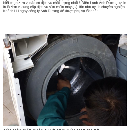
biết chọn đơn vị nào có dịch vụ chất lượng nhất ! Điện Lạnh Ánh Dương tự tin
là là đơn vị cung cấp dịch vụ sửa chữa máy giặt tận nhà uy tín chuyên nghiệp
Khách LH ngay công ty Ánh Dương để được phụ vụ tốt nhất .