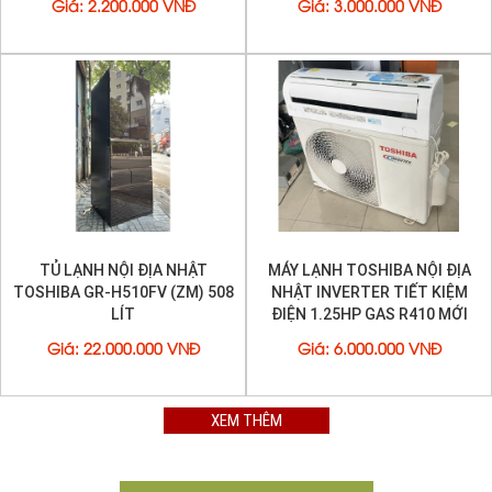
Giá
:
2.200.000 VNĐ
Giá
:
3.000.000 VNĐ
TỦ LẠNH NỘI ĐỊA NHẬT
MÁY LẠNH TOSHIBA NỘI ĐỊA
TOSHIBA GR-H510FV (ZM) 508
NHẬT INVERTER TIẾT KIỆM
LÍT
ĐIỆN 1.25HP GAS R410 MỚI
95%
Giá
:
22.000.000 VNĐ
Giá
:
6.000.000 VNĐ
XEM THÊM