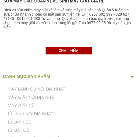
SỬA MÁY GIẶT QUẬN 5 | VỆ SINH MÁY GIẶT GIÁ RẺ
Dịch vụ sửa chữa máy giặt và làm vệ sinh máy giặt tận nhà Quận 5 Kiểm tra
sửa chữa nhanh chóng có mặt sau 30'' liên hệ LH : 0937 602 399 - 028 627
47145 - 0912 911 680 Tư vấn nhé Quý khách muốn báo giá trước , vui lòng
chụp hình máy giặt và mô tả tình trạng lỗi gửi Zalo 0977.99.35.98 cty báo giá
luôn
XEM THÊM
DANH MỤC SẢN PHẨM
MÁY LẠNH CŨ NỘI ĐỊA NHẬT
MÁY GIẶT NỘI ĐỊA NHẬT
MÁY GIẶT CŨ
TỦ LẠNH NỘI ĐỊA NHẬT
TỦ LẠNH CŨ
TỦ MÁT CŨ