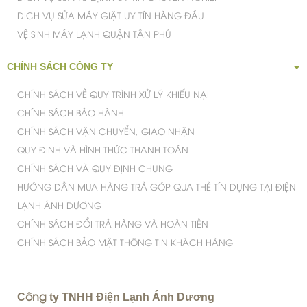
DỊCH VỤ SỬA MÁY GIẶT UY TÍN HÀNG ĐẦU
VỆ SINH MÁY LẠNH QUẬN TÂN PHÚ
CHÍNH SÁCH CÔNG TY
CHÍNH SÁCH VỀ QUY TRÌNH XỬ LÝ KHIẾU NẠI
CHÍNH SÁCH BẢO HÀNH
CHÍNH SÁCH VẬN CHUYỂN, GIAO NHẬN
QUY ĐỊNH VÀ HÌNH THỨC THANH TOÁN
CHÍNH SÁCH VÀ QUY ĐỊNH CHUNG
HƯỚNG DẪN MUA HÀNG TRẢ GÓP QUA THẺ TÍN DỤNG TẠI ĐIỆN
LẠNH ÁNH DƯƠNG
CHÍNH SÁCH ĐỔI TRẢ HÀNG VÀ HOÀN TIỀN
CHÍNH SÁCH BẢO MẬT THÔNG TIN KHÁCH HÀNG
C
ty TNHH Điện Lạnh Ánh Dương
ông