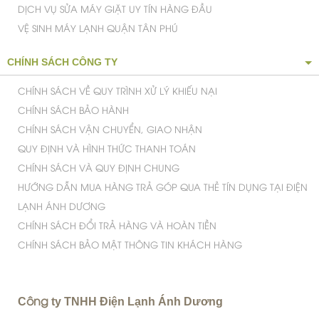
DỊCH VỤ SỬA MÁY GIẶT UY TÍN HÀNG ĐẦU
VỆ SINH MÁY LẠNH QUẬN TÂN PHÚ
CHÍNH SÁCH CÔNG TY
CHÍNH SÁCH VỀ QUY TRÌNH XỬ LÝ KHIẾU NẠI
CHÍNH SÁCH BẢO HÀNH
CHÍNH SÁCH VẬN CHUYỂN, GIAO NHẬN
QUY ĐỊNH VÀ HÌNH THỨC THANH TOÁN
CHÍNH SÁCH VÀ QUY ĐỊNH CHUNG
HƯỚNG DẪN MUA HÀNG TRẢ GÓP QUA THẺ TÍN DỤNG TẠI ĐIỆN
LẠNH ÁNH DƯƠNG
CHÍNH SÁCH ĐỔI TRẢ HÀNG VÀ HOÀN TIỀN
CHÍNH SÁCH BẢO MẬT THÔNG TIN KHÁCH HÀNG
C
ty TNHH Điện Lạnh Ánh Dương
ông