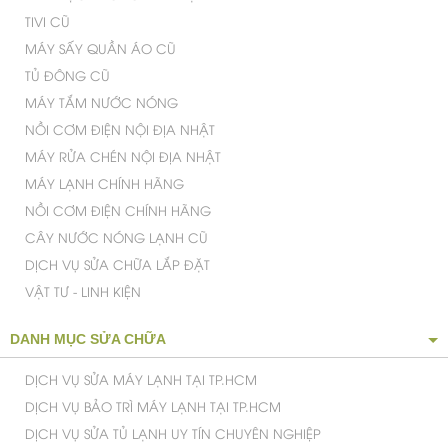
TIVI CŨ
MÁY SẤY QUẦN ÁO CŨ
TỦ ĐÔNG CŨ
MÁY TẮM NƯỚC NÓNG
NỒI CƠM ĐIỆN NỘI ĐỊA NHẬT
MÁY RỬA CHÉN NỘI ĐỊA NHẬT
MÁY LẠNH CHÍNH HÃNG
NỒI CƠM ĐIỆN CHÍNH HÃNG
CÂY NƯỚC NÓNG LẠNH CŨ
DỊCH VỤ SỬA CHỮA LẮP ĐẶT
VẬT TƯ - LINH KIỆN
DANH MỤC SỬA CHỮA
DỊCH VỤ SỬA MÁY LẠNH TẠI TP.HCM
DỊCH VỤ BẢO TRÌ MÁY LẠNH TẠI TP.HCM
DỊCH VỤ SỬA TỦ LẠNH UY TÍN CHUYÊN NGHIỆP