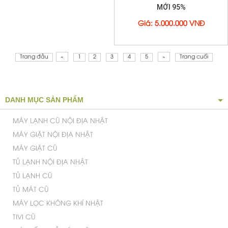
MÁY GIẶT LỒNG ĐỨNG AQUA
MÁY GIẶT ELECTROLUX
10KG AQW-U100FT.BK MỚI
INVERTER 9 KG EWF9024ADSA
95%
MỚI 95%
Giá
:
3.500.000 VNĐ
Giá
:
5.000.000 VNĐ
Trang đầu
«
1
2
3
4
5
»
Trang cuối
DANH MỤC SẢN PHẨM
MÁY LẠNH CŨ NỘI ĐỊA NHẬT
MÁY GIẶT NỘI ĐỊA NHẬT