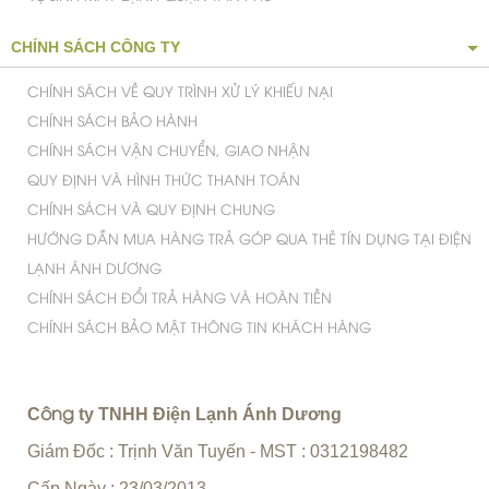
DANH MỤC SỬA CHỮA
DỊCH VỤ SỬA MÁY LẠNH TẠI TP.HCM
DỊCH VỤ BẢO TRÌ MÁY LẠNH TẠI TP.HCM
DỊCH VỤ SỬA TỦ LẠNH UY TÍN CHUYÊN NGHIỆP
DỊCH VỤ SỬA MÁY GIẶT UY TÍN HÀNG ĐẦU
VỆ SINH MÁY LẠNH QUẬN TÂN PHÚ
CHÍNH SÁCH CÔNG TY
CHÍNH SÁCH VỀ QUY TRÌNH XỬ LÝ KHIẾU NẠI
CHÍNH SÁCH BẢO HÀNH
CHÍNH SÁCH VẬN CHUYỂN, GIAO NHẬN
QUY ĐỊNH VÀ HÌNH THỨC THANH TOÁN
CHÍNH SÁCH VÀ QUY ĐỊNH CHUNG
HƯỚNG DẪN MUA HÀNG TRẢ GÓP QUA THẺ TÍN DỤNG TẠI ĐIỆN
LẠNH ÁNH DƯƠNG
CHÍNH SÁCH ĐỔI TRẢ HÀNG VÀ HOÀN TIỀN