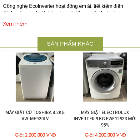
Công nghệ EcoInverter hoạt động êm ái, tiết kiệm điện
Chức năng quản lý thời gian có đến 4 chế độ cho bạn lựa
chọn
Xem thêm
Giặt nhanh 18 phút tiết kiệm thời gian cho người bận rộn
Tính năng quản lý thời giúp bạn chủ động thời gian hơn
SẢN PHẨM KHÁC
Giặt hơi nước Vapour Care giảm nhăn quần áo, loại bỏ vi
khuẩn
MÁY GIẶT CŨ TOSHIBA 8.2KG
MÁY GIẶT ELECTROLUX
AW-ME920LV
INVERTER 9 KG EWF12933 MỚI
95%
Giá
:
2.200.000 VNĐ
Giá
:
4.200.000 VNĐ