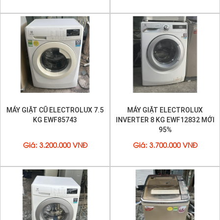
MÁY GIẶT CŨ ELECTROLUX 7.5
MÁY GIẶT ELECTROLUX
KG EWF85743
INVERTER 8 KG EWF12832 MỚI
95%
Giá
:
3.200.000 VNĐ
Giá
:
3.700.000 VNĐ