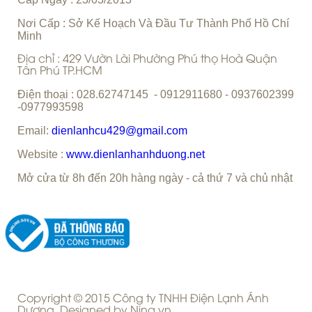
CHÍNH SÁCH BẢO MẬT THÔNG TIN KHÁCH HÀNG
C
ty TNHH Điện Lạnh Ánh Dương
ông
Giám Đốc : Trịnh Văn Tuyến
MST : 0312198482
-
Cấp Ngày : 23/03/2013
Nơi Cấp : Sở Kế Hoạch Và Đầu Tư Thành Phố Hồ Chí
Minh
Địa chỉ : 429 Vườn Lài Phường Phú thọ Hoà Quận
Tân Phú TP.HCM
Điện thoại : 028.62747145 - 0912911680 - 0937602399
-0977993598
Email:
dienlanhcu429@gmail.com
Website :
www.dienlanhanhduong.net
Mở cửa từ 8h đến 20h hàng ngày - cả thứ 7 và chủ nhật