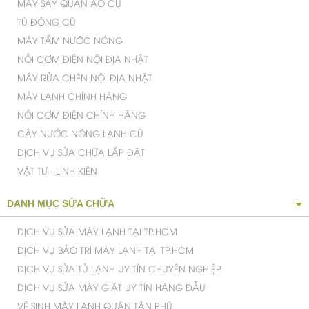
MÁY GIẶT CŨ
TỦ LẠNH NỘI ĐỊA NHẬT
TỦ LẠNH CŨ
TỦ MÁT CŨ
MÁY LỌC KHÔNG KHÍ NHẬT
TIVI CŨ
MÁY SẤY QUẦN ÁO CŨ
TỦ ĐÔNG CŨ
MÁY TẮM NƯỚC NÓNG
NỒI CƠM ĐIỆN NỘI ĐỊA NHẬT
MÁY RỬA CHÉN NỘI ĐỊA NHẬT
MÁY LẠNH CHÍNH HÃNG
NỒI CƠM ĐIỆN CHÍNH HÃNG
CÂY NƯỚC NÓNG LẠNH CŨ
DỊCH VỤ SỬA CHỮA LẮP ĐẶT
VẬT TƯ - LINH KIỆN