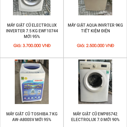
MÁY GIẶT CŨ ELECTROLUX
MÁY GIẶT AQUA INVRTER 9KG
INVERTER 7.5 KG EWF10744
TIẾT KIỆM ĐIỆN
MỚI 95%
Giá
:
3.700.000 VNĐ
Giá
:
2.500.000 VNĐ
MÁY GIẶT CŨ TOSHIBA 7 KG
MÁY GIẶT CŨ EWP85742
AW-A800SV MỚI 95%
ELECTROLUX 7.0 MỚI 90%