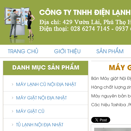
TRANG CHỦ
GIỚI THIỆU
SẢN PHẨM
MÁY G
DANH MỤC SẢN PHẨM
Bán Máy giặt Nội Đị
MÁY LẠNH CŨ NỘI ĐỊA NHẬT
Hàng chất lượng zi
Máy nguyên bản bao
MÁY GIẶT NỘI ĐỊA NHẬT
Các hiệu Toshiba ,Pa
MÁY GIẶT CŨ
TỦ LẠNH NỘI ĐỊA NHẬT