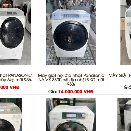
 Nhật PANASONIC
Máy giặt nội địa nhật Panasonic
MÁY GIẶT N
 sấy 6kg mới 95%
NA-VX 3300 nội địa nhật 9KG mới
95%
.000 VNĐ
Giá
Giá:
14.000.000 VNĐ