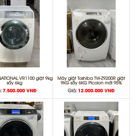
ATIONAL VR1100 giặt 9kg
Máy giặt Toshiba TW-Z9200R giặt
sấy 6kg
9KG sấy 6KG Picoion mới 95%
:
7.500.000 VNĐ
Giá:
12.000.000 VNĐ