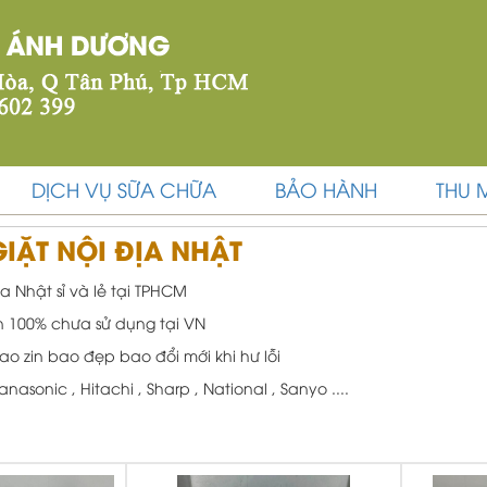
DỊCH VỤ SỮA CHỮA
BẢO HÀNH
THU 
IẶT NỘI ĐỊA NHẬT
a Nhật sỉ và lẻ tại TPHCM
n 100% chưa sử dụng tại VN
 zin bao đẹp bao đổi mới khi hư lỗi
nasonic , Hitachi , Sharp , National , Sanyo ....