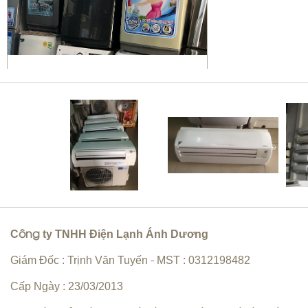
Sửa máy giặt Quận 10 | vệ sinh
máy giặt giá rẻ
Bơm gas máy lạnh quận 10
C
ty TNHH Điện Lạnh Ánh Dương
ông
Giám Đốc : Trịnh Văn Tuyến
MST : 0312198482
-
Cấp Ngày : 23/03/2013