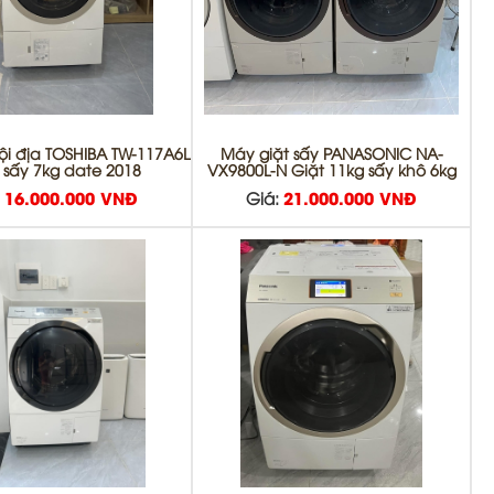
ội địa TOSHIBA TW-117A6L
Máy giặt sấy PANASONIC NA-
 sấy 7kg date 2018
VX9800L-N Giặt 11kg sấy khô 6kg
:
16.000.000 VNĐ
Giá:
21.000.000 VNĐ