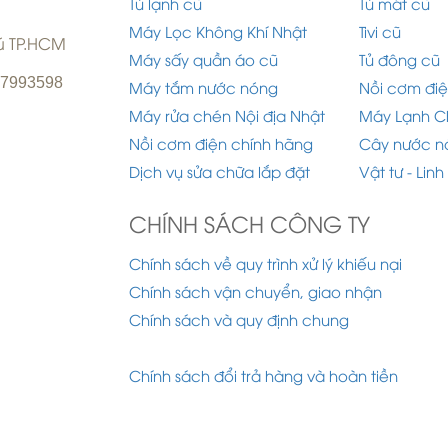
Tủ lạnh cũ
Tủ mát cũ
Máy Lọc Không Khí Nhật
Tivi cũ
hú TP.HCM
Máy sấy quần áo cũ
Tủ đông cũ
977993598
Máy tắm nước nóng
Nồi cơm điệ
Máy rửa chén Nội địa Nhật
Máy Lạnh C
Nồi cơm điện chính hãng
Cây nước n
Dịch vụ sửa chữa lắp đặt
Vật tư - Linh
CHÍNH SÁCH CÔNG TY
Chính sách về quy trình xử lý khiếu nại
Chính sách vận chuyển, giao nhận
Chính sách và quy định chung
Chính sách đổi trả hàng và hoàn tiền
 2015 Công ty TNHH Điện Lạnh Ánh Dương. Designe