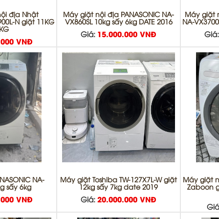
nội địa Nhật
Máy giặt nội địa PANASONIC NA-
Máy giặt 
00L-N giặt 11KG
VX860SL 10kg sấy 6kg DATE 2016
NA-VX3700L
6KG
Giá:
15.000.000 VNĐ
Giá
.000 VNĐ
ANASONIC NA-
Máy giặt Toshiba TW-127X7L-W giặt
Máy giặt n
g sấy 6kg
12kg sấy 7kg date 2019
Zaboon g
.000 VNĐ
Giá:
20.000.000 VNĐ
Giá