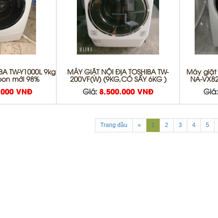
BA TW-Y1000L 9kg
MÁY GIẶT NỘI ĐỊA TOSHIBA TW-
Máy giặt
oon mới 98%
200VF(W) (9KG,CÓ SẤY 6KG )
NA-VX82
.000 VNĐ
Giá:
8.500.000 VNĐ
Giá
Trang đầu
«
1
2
3
4
5