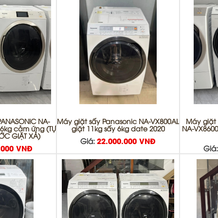
 PANASONIC NA-
Máy giặt sấy Panasonic NA-VX800AL
Máy giặt 
 6kg cảm ứng (TỰ
giặt 11kg sấy 6kg date 2020
NA-VX8600L
C GIẶT XẢ)
Giá:
22.000.000 VNĐ
.000 VNĐ
Giá