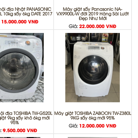
nội địa Nhật PANASONIC
Máy giặt sấy Panasonic NA-
 10kg sấy 6kg DATE 2017
VX9900L-W đời 2019 Hàng Sài Lướt
Đẹp Như Mới
:
15.000.000 VNĐ
Giá:
22.000.000 VNĐ
ội địa TOSHIBA TW-G520L
Máy giặt TOSHIBA ZABOON TW-Z380L
iặt 9kg sấy khô 6kg mới
9KG sấy 6kg mới 95%
95%
Giá:
12.000.000 VNĐ
:
9.500.000 VNĐ