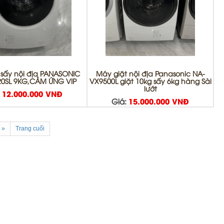
 sấy nội địa PANASONIC
Máy giặt nội địa Panasonic NA-
0SL 9KG,CẢM ỨNG VIP
VX9500L giặt 10kg sấy 6kg hàng Sài
lướt
:
12.000.000 VNĐ
Giá:
15.000.000 VNĐ
»
Trang cuối