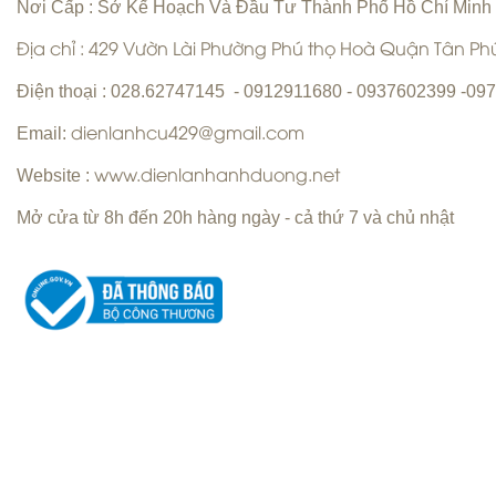
Nơi Cấp : Sở Kế Hoạch Và Đầu Tư Thành Phố Hồ Chí Minh
Địa chỉ : 429 Vườn Lài Phường Phú thọ Hoà Quận Tân P
Vệ sinh máy lạnh Quận 6 | Bơm gas
máy lạnh Quận 6 |
Điện thoại : 028.62747145 - 0912911680 - 0937602399 -0
Email:
dienlanhcu429@gmail.com
Website :
www.dienlanhanhduong.net
Mở cửa từ 8h đến 20h hàng ngày - cả thứ 7 và chủ nhật
Sửa máy giặt Quận Tân Phú Uy Tín
Hàng Đầu
Sửa máy lạnh Quận 5 - Bảo trì máy
lạnh Quận 5
Copyright ©
Chuyên nhận sửa máy giặt tận