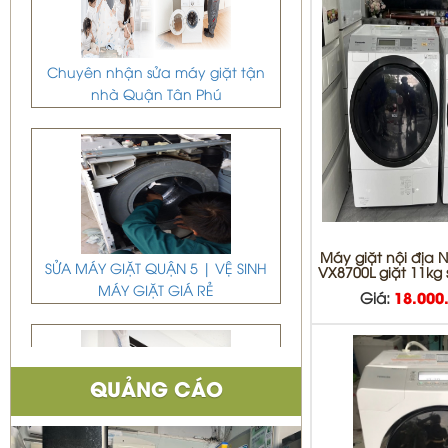
Chuyên nhận sửa máy giặt tận
nhà Quận Tân Phú
SỬA MÁY GIẶT QUẬN 5 | VỆ SINH
Máy giặt nội địa
MÁY GIẶT GIÁ RẺ
VX8700L giặt 11kg
Giá:
18.000
QUẢNG CÁO
DỊCH VỤ DI DỜI THÁO VÀ LẮP ĐẶT