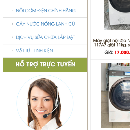
NỒI CƠM ĐIỆN CHÍNH HÃNG
CÂY NƯỚC NÓNG LẠNH CŨ
DỊCH VỤ SỬA CHỮA LẮP ĐẶT
Máy giặt nội địa 
117A7 giặt 11kg, 
VẬT TƯ - LINH KIỆN
Giá:
17.000
HỖ TRỢ TRỰC TUYẾN