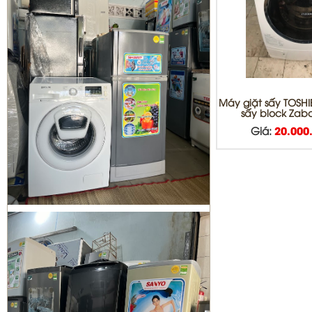
MÁY LẠNH QUẬN BÌNH TÂN
Máy giặt sấy TOSHI
sấy block Zab
Giá:
20.000
Sửa tủ lạnh Quận 1 | Bơm Gas tủ
lạnh Quận 1
Sửa máy giặt Quận 3 | vệ sinh máy
giặt quận 3