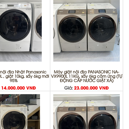
nội địa Nhật Panasonic
Máy giặt nội địa PANASONIC NA-
 , giặt 10kg, sấy 6kg mới
VX9900L 11KG, sấy 6kg cảm ứng (TỰ
95%
ĐỘNG CẤP NƯỚC GIẶT XẢ)
:
14.000.000 VNĐ
Giá:
23.000.000 VNĐ