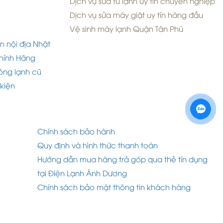
Dịch vụ sửa tủ lạnh uy tín chuyên nghiệp
Dịch vụ sửa máy giặt uy tín hàng đầu
Vệ sinh máy lạnh Quận Tân Phú
n nội địa Nhật
hính Hãng
óng lạnh cũ
 kiện
Chính sách bảo hành
Quy định và hình thức thanh toán
Hướng dẫn mua hàng trả góp qua thẻ tín dụng
tại Điện Lạnh Ánh Dương
Chính sách bảo mật thông tin khách hàng
d by Nina.vn