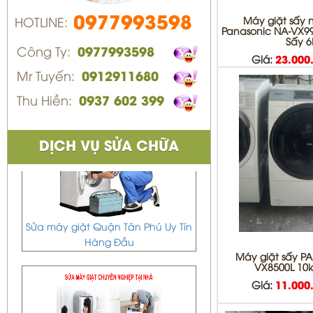
0977993598
Máy giặt sấy 
HOTLINE:
Panasonic NA-VX99
Sấy 
Công Ty:
0977993598
Giá:
23.000
Mr Tuyến:
0912911680
Thu Hiền:
0937 602 399
DỊCH VỤ SỬA CHỮA
Sửa máy giặt Quận Tân Phú Uy Tín
Hàng Đầu
Máy giặt sấy P
VX8500L 10k
Giá:
11.000