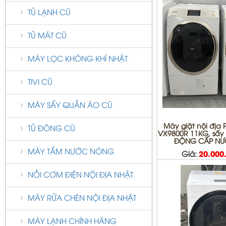
TỦ LẠNH CŨ
TỦ MÁT CŨ
MÁY LỌC KHÔNG KHÍ NHẬT
TIVI CŨ
MÁY SẤY QUẦN ÁO CŨ
Máy giặt nội địa
TỦ ĐÔNG CŨ
VX9800R 11KG, sấy
ĐỘNG CẤP NƯỚ
MÁY TẮM NƯỚC NÓNG
Giá:
20.000
NỒI CƠM ĐIỆN NỘI ĐỊA NHẬT
MÁY RỬA CHÉN NỘI ĐỊA NHẬT
MÁY LẠNH CHÍNH HÃNG