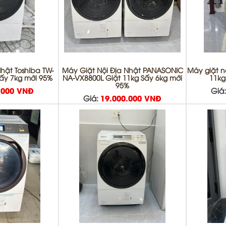
Nhật Toshiba TW-
Máy Giặt Nội Địa Nhật PANASONIC
Máy giặt n
sấy 7kg mới 95%
NA-VX8800L Giặt 11kg Sấy 6kg mới
11kg
95%
.000 VNĐ
Giá
Giá:
19.000.000 VNĐ