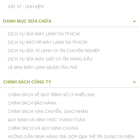
VẬT TƯ - LINH KIỆN
DANH MỤC SỬA CHỮA
DỊCH VỤ SỬA MÁY LẠNH TẠI TP.HCM
DỊCH VỤ BẢO TRÌ MÁY LẠNH TẠI TP.HCM
DỊCH VỤ SỬA TỦ LẠNH UY TÍN CHUYÊN NGHIỆP
DỊCH VỤ SỬA MÁY GIẶT UY TÍN HÀNG ĐẦU
VỆ SINH MÁY LẠNH QUẬN TÂN PHÚ
CHÍNH SÁCH CÔNG TY
CHÍNH SÁCH VỀ QUY TRÌNH XỬ LÝ KHIẾU NẠI
CHÍNH SÁCH BẢO HÀNH
CHÍNH SÁCH VẬN CHUYỂN, GIAO NHẬN
QUY ĐỊNH VÀ HÌNH THỨC THANH TOÁN
CHÍNH SÁCH VÀ QUY ĐỊNH CHUNG
HƯỚNG DẪN MUA HÀNG TRẢ GÓP QUA THẺ TÍN DỤNG TẠI ĐIỆN