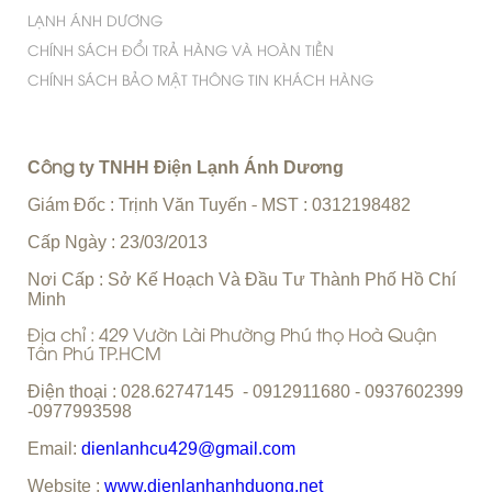
LẠNH ÁNH DƯƠNG
CHÍNH SÁCH ĐỔI TRẢ HÀNG VÀ HOÀN TIỀN
CHÍNH SÁCH BẢO MẬT THÔNG TIN KHÁCH HÀNG
C
ty TNHH Điện Lạnh Ánh Dương
ông
Giám Đốc : Trịnh Văn Tuyến
MST : 0312198482
-
Cấp Ngày : 23/03/2013
Nơi Cấp : Sở Kế Hoạch Và Đầu Tư Thành Phố Hồ Chí
Minh
Địa chỉ : 429 Vườn Lài Phường Phú thọ Hoà Quận
Tân Phú TP.HCM
Điện thoại : 028.62747145 - 0912911680 - 0937602399
-0977993598
Email:
dienlanhcu429@gmail.com
Website :
www.dienlanhanhduong.net