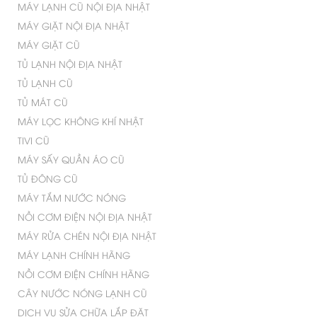
MÁY LẠNH CŨ NỘI ĐỊA NHẬT
MÁY GIẶT NỘI ĐỊA NHẬT
MÁY GIẶT CŨ
TỦ LẠNH NỘI ĐỊA NHẬT
TỦ LẠNH CŨ
TỦ MÁT CŨ
MÁY LỌC KHÔNG KHÍ NHẬT
TIVI CŨ
MÁY SẤY QUẦN ÁO CŨ
TỦ ĐÔNG CŨ
MÁY TẮM NƯỚC NÓNG
NỒI CƠM ĐIỆN NỘI ĐỊA NHẬT
MÁY RỬA CHÉN NỘI ĐỊA NHẬT
MÁY LẠNH CHÍNH HÃNG
NỒI CƠM ĐIỆN CHÍNH HÃNG
CÂY NƯỚC NÓNG LẠNH CŨ
DỊCH VỤ SỬA CHỮA LẮP ĐẶT