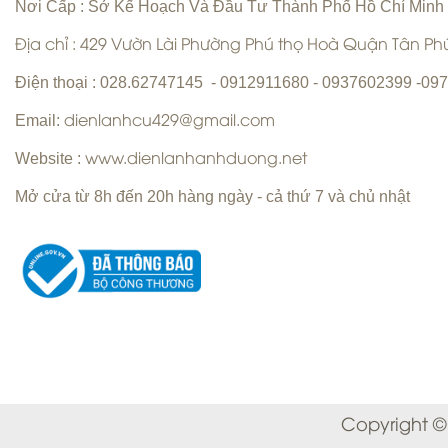
Nơi Cấp : Sở Kế Hoạch Và Đầu Tư Thành Phố Hồ Chí Minh
Địa chỉ : 429 Vườn Lài Phường Phú thọ Hoà Quận Tân P
Vệ sinh máy lạnh Quận 6 | Bơm gas
Điện thoại : 028.62747145 - 0912911680 - 0937602399 -0
máy lạnh Quận 6 |
Email:
dienlanhcu429@gmail.com
Website :
www.dienlanhanhduong.net
Mở cửa từ 8h đến 20h hàng ngày - cả thứ 7 và chủ nhật
Sửa máy giặt Quận Tân Phú Uy Tín
Hàng Đầu
Sửa máy lạnh Quận 5 - Bảo trì máy
lạnh Quận 5
Copyright ©
Chuyên nhận sửa máy giặt tận