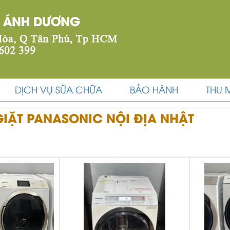
DỊCH VỤ SỮA CHỮA
BẢO HÀNH
THU 
IẶT PANASONIC NỘI ĐỊA NHẬT