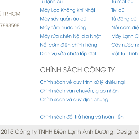
Tủ lạnh cũ
Tủ mát cũ
Máy Lọc Không Khí Nhật
Tivi cũ
hú TP.HCM
Máy sấy quần áo cũ
Tủ đông cũ
977993598
Máy tắm nước nóng
Nồi cơm điệ
Máy rửa chén Nội địa Nhật
Máy Lạnh C
Nồi cơm điện chính hãng
Cây nước n
Dịch vụ sửa chữa lắp đặt
Vật tư - Linh
CHÍNH SÁCH CÔNG TY
Chính sách về quy trình xử lý khiếu nại
Chính sách vận chuyển, giao nhận
Chính sách và quy định chung
Chính sách đổi trả hàng và hoàn tiền
 2015 Công ty TNHH Điện Lạnh Ánh Dương. Designe