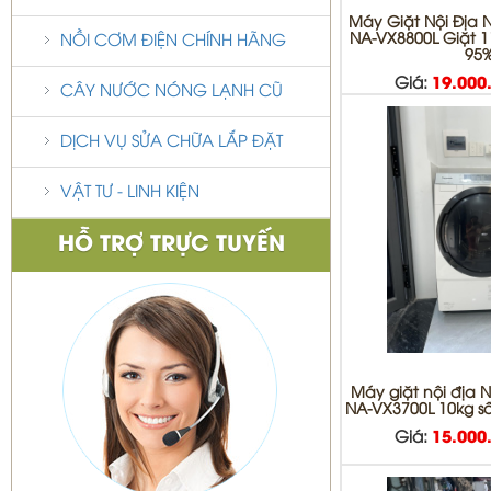
Máy Giặt Nội Địa
NA-VX8800L Giặt 1
NỒI CƠM ĐIỆN CHÍNH HÃNG
95
Giá:
19.000
CÂY NƯỚC NÓNG LẠNH CŨ
DỊCH VỤ SỬA CHỮA LẮP ĐẶT
VẬT TƯ - LINH KIỆN
HỖ TRỢ TRỰC TUYẾN
Máy giặt nội địa
NA-VX3700L 10kg s
Giá:
15.000