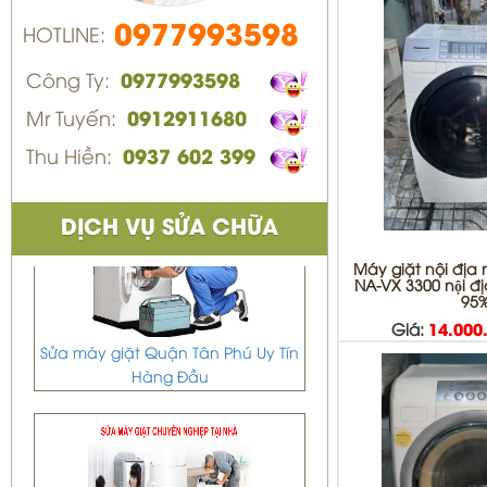
0977993598
HOTLINE:
Công Ty:
0977993598
Mr Tuyến:
0912911680
Thu Hiền:
0937 602 399
DỊCH VỤ SỬA CHỮA
Máy giặt nội địa
NA-VX 3300 nội đi
95
Giá:
14.000
Sửa máy giặt Quận Tân Phú Uy Tín
Hàng Đầu