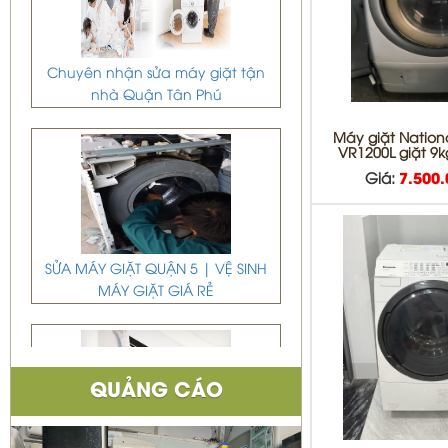
Chuyên nhận sửa máy giặt tận
nhà Quận Tân Phú
Máy giặt Nationa
VR1200L giặt 9k
Giá:
7.500
SỬA MÁY GIẶT QUẬN 5 | VỆ SINH
MÁY GIẶT GIÁ RẺ
QUẢNG CÁO
DỊCH VỤ DI DỜI THÁO VÀ LẮP ĐẶT