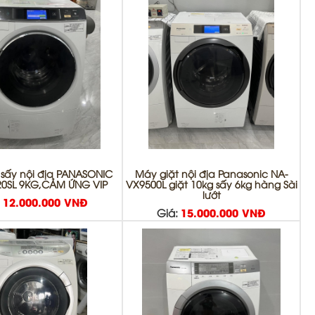
 sấy nội địa PANASONIC
Máy giặt nội địa Panasonic NA-
0SL 9KG,CẢM ỨNG VIP
VX9500L giặt 10kg sấy 6kg hàng Sài
lướt
:
12.000.000 VNĐ
Giá:
15.000.000 VNĐ