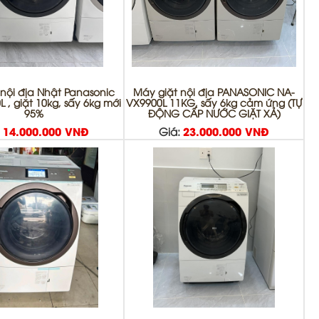
nội địa Nhật Panasonic
Máy giặt nội địa PANASONIC NA-
 , giặt 10kg, sấy 6kg mới
VX9900L 11KG, sấy 6kg cảm ứng (TỰ
95%
ĐỘNG CẤP NƯỚC GIẶT XẢ)
:
14.000.000 VNĐ
Giá:
23.000.000 VNĐ