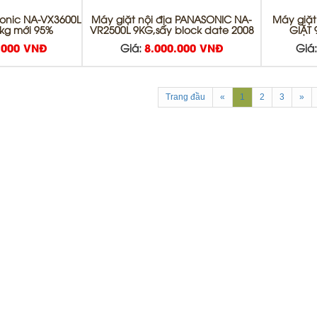
sonic NA-VX3600L
Máy giặt nội địa PANASONIC NA-
Máy giặt
6kg mới 95%
VR2500L 9KG,sấy block date 2008
GIẶT
.000 VNĐ
Giá:
8.000.000 VNĐ
Giá
Trang đầu
«
1
2
3
»