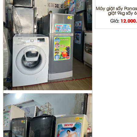
MÁY LẠNH QUẬN BÌNH TÂN
Máy giặt sấy Pana
giặt 9kg sấy 
Giá:
12.000
Sửa tủ lạnh Quận 1 | Bơm Gas tủ
lạnh Quận 1
Sửa máy giặt Quận 3 | vệ sinh máy
giặt quận 3