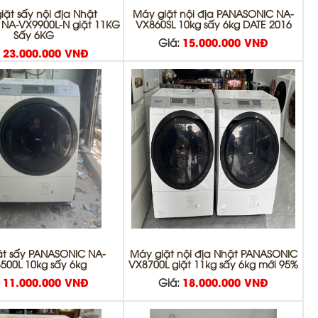
iặt sấy nội địa Nhật
Máy giặt nội địa PANASONIC NA-
 NA-VX9900L-N giặt 11KG
VX860SL 10kg sấy 6kg DATE 2016
Sấy 6KG
Giá:
15.000.000 VNĐ
:
23.000.000 VNĐ
ặt sấy PANASONIC NA-
Máy giặt nội địa Nhật PANASONIC
500L 10kg sấy 6kg
VX8700L giặt 11kg sấy 6kg mới 95%
:
11.000.000 VNĐ
Giá:
18.000.000 VNĐ