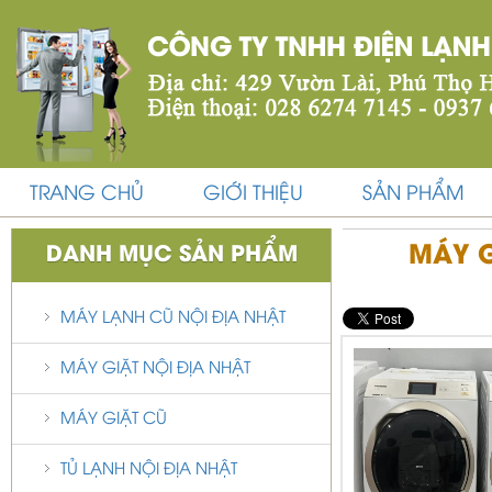
TRANG CHỦ
GIỚI THIỆU
SẢN PHẨM
MÁY G
DANH MỤC SẢN PHẨM
MÁY LẠNH CŨ NỘI ĐỊA NHẬT
MÁY GIẶT NỘI ĐỊA NHẬT
MÁY GIẶT CŨ
TỦ LẠNH NỘI ĐỊA NHẬT