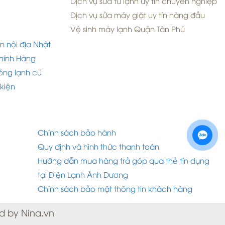
Dịch vụ sửa tủ lạnh uy tín chuyên nghiệp
Dịch vụ sửa máy giặt uy tín hàng đầu
Vệ sinh máy lạnh Quận Tân Phú
n nội địa Nhật
hính Hãng
óng lạnh cũ
 kiện
Chính sách bảo hành
Quy định và hình thức thanh toán
Hướng dẫn mua hàng trả góp qua thẻ tín dụng
tại Điện Lạnh Ánh Dương
Chính sách bảo mật thông tin khách hàng
d by Nina.vn