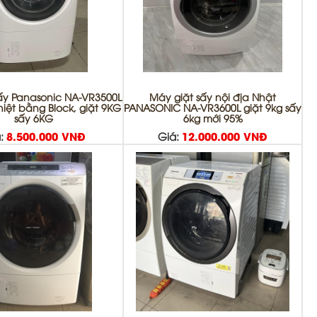
ấy Panasonic NA-VR3500L
Máy giặt sấy nội địa Nhật
iệt bằng Block, giặt 9KG
PANASONIC NA-VR3600L giặt 9kg sấy
sấy 6KG
6kg mới 95%
:
8.500.000 VNĐ
Giá:
12.000.000 VNĐ