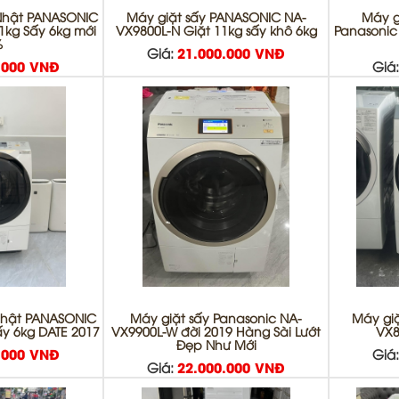
 Nhật PANASONIC
Máy giặt sấy PANASONIC NA-
Máy g
1kg Sấy 6kg mới
VX9800L-N Giặt 11kg sấy khô 6kg
Panasonic
%
Giá:
21.000.000 VNĐ
.000 VNĐ
Giá
 Nhật PANASONIC
Máy giặt sấy Panasonic NA-
Máy gi
ấy 6kg DATE 2017
VX9900L-W đời 2019 Hàng Sài Lướt
VX8
Đẹp Như Mới
.000 VNĐ
Giá
Giá:
22.000.000 VNĐ