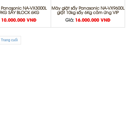
 Panasonic NA-VX3000L
Máy giặt sấy Panasonic NA-VX9600L
 9KG SẤY BLOCK 6KG
giặt 10kg sấy 6Kg cảm ứng VIP
:
10.000.000 VNĐ
Giá:
16.000.000 VNĐ
Trang cuối