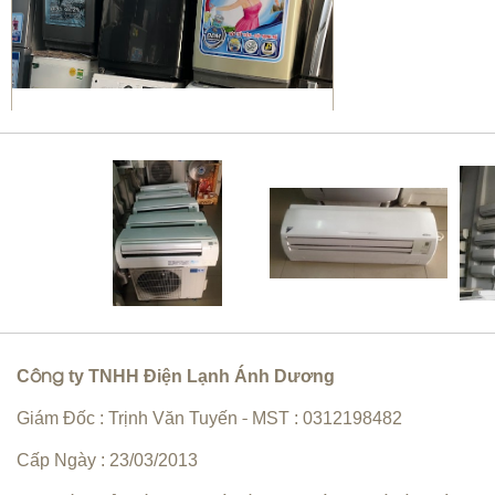
Sửa máy giặt Quận 10 | vệ sinh
máy giặt giá rẻ
Bơm gas máy lạnh quận 10
C
ty TNHH Điện Lạnh Ánh Dương
ông
Giám Đốc : Trịnh Văn Tuyến
MST : 0312198482
-
Cấp Ngày : 23/03/2013