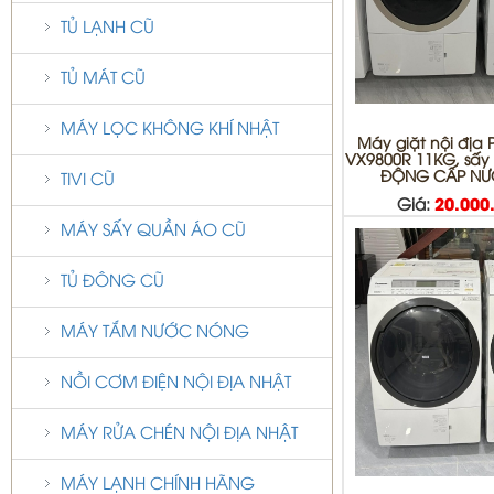
TỦ LẠNH CŨ
TỦ MÁT CŨ
MÁY LỌC KHÔNG KHÍ NHẬT
Máy giặt nội địa
VX9800R 11KG, sấy
ĐỘNG CẤP NƯỚ
TIVI CŨ
Giá:
20.000
MÁY SẤY QUẦN ÁO CŨ
TỦ ĐÔNG CŨ
MÁY TẮM NƯỚC NÓNG
NỒI CƠM ĐIỆN NỘI ĐỊA NHẬT
MÁY RỬA CHÉN NỘI ĐỊA NHẬT
MÁY LẠNH CHÍNH HÃNG