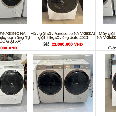
 PANASONIC NA-
Máy giặt sấy Panasonic NA-VX800AL
Máy giặt 
 6kg cảm ứng (TỰ
giặt 11kg sấy 6kg date 2020
NA-VX8600L
C GIẶT XẢ)
Giá:
22.000.000 VNĐ
.000 VNĐ
Giá