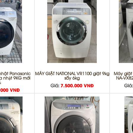
 nhật Panasonic
MÁY GIẶT NATIONAL VR1100 giặt 9kg
Máy giặt
̣a nhật 9KG mới
sấy 6kg
NA-VX82
%
Giá:
7.500.000 VNĐ
Giá
.000 VNĐ