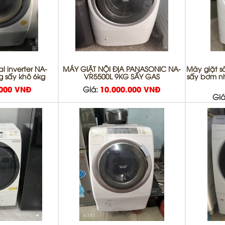
l inverter NA-
MÁY GIẶT NỘI ĐỊA PANASONIC NA-
Máy giặt s
g sấy khô 6kg
VR5500L 9KG SẤY GAS
sấy bơm nh
.000 VNĐ
Giá:
10.000.000 VNĐ
Giá