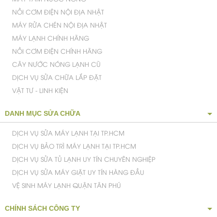
NỒI CƠM ĐIỆN NỘI ĐỊA NHẬT
MÁY RỬA CHÉN NỘI ĐỊA NHẬT
MÁY LẠNH CHÍNH HÃNG
NỒI CƠM ĐIỆN CHÍNH HÃNG
CÂY NƯỚC NÓNG LẠNH CŨ
DỊCH VỤ SỬA CHỮA LẮP ĐẶT
VẬT TƯ - LINH KIỆN
DANH MỤC SỬA CHỮA
DỊCH VỤ SỬA MÁY LẠNH TẠI TP.HCM
DỊCH VỤ BẢO TRÌ MÁY LẠNH TẠI TP.HCM
DỊCH VỤ SỬA TỦ LẠNH UY TÍN CHUYÊN NGHIỆP
DỊCH VỤ SỬA MÁY GIẶT UY TÍN HÀNG ĐẦU
VỆ SINH MÁY LẠNH QUẬN TÂN PHÚ
CHÍNH SÁCH CÔNG TY