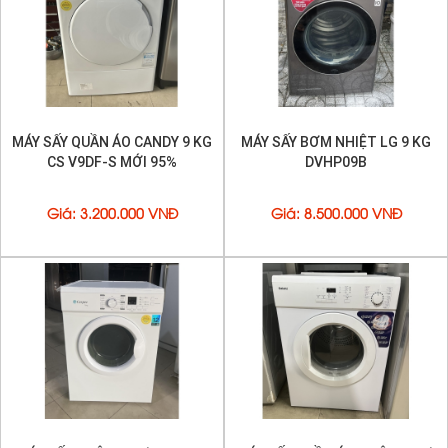
MÁY SẤY QUẦN ÁO CANDY 9 KG
MÁY SẤY BƠM NHIỆT LG 9 KG
CS V9DF-S MỚI 95%
DVHP09B
Giá
:
3.200.000 VNĐ
Giá
:
8.500.000 VNĐ