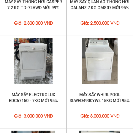
MÁY SẤY THÔNG HƠI CASPER
MÁY SẤY QUẦN ÁO THÔNG HƠI
7.2 KG TD-72VWD MỚI 99%
GALANZ 7 KG GMS07 MỚI 95%
Giá
:
2.800.000 VNĐ
Giá
:
2.500.000 VNĐ
MÁY SẤY ELECTROLUX
MÁY SẤY WHIRLPOOL
EDC67150 - 7KG MỚI 95%
3LWED4900YW2 15KG MỚI 95%
Giá
:
3.000.000 VNĐ
Giá
:
8.000.000 VNĐ