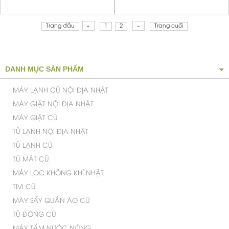
Trang đầu
«
1
2
»
Trang cuối
DANH MỤC SẢN PHẨM
MÁY LẠNH CŨ NỘI ĐỊA NHẬT
MÁY GIẶT NỘI ĐỊA NHẬT
MÁY GIẶT CŨ
TỦ LẠNH NỘI ĐỊA NHẬT
TỦ LẠNH CŨ
TỦ MÁT CŨ
MÁY LỌC KHÔNG KHÍ NHẬT
TIVI CŨ
MÁY SẤY QUẦN ÁO CŨ
TỦ ĐÔNG CŨ
MÁY TẮM NƯỚC NÓNG