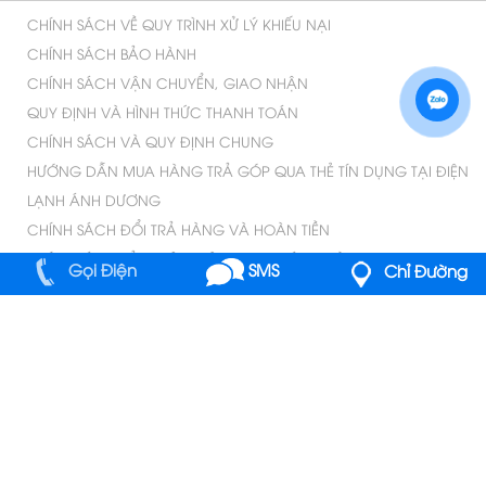
CHÍNH SÁCH VỀ QUY TRÌNH XỬ LÝ KHIẾU NẠI
CHÍNH SÁCH BẢO HÀNH
CHÍNH SÁCH VẬN CHUYỂN, GIAO NHẬN
QUY ĐỊNH VÀ HÌNH THỨC THANH TOÁN
CHÍNH SÁCH VÀ QUY ĐỊNH CHUNG
HƯỚNG DẪN MUA HÀNG TRẢ GÓP QUA THẺ TÍN DỤNG TẠI ĐIỆN
LẠNH ÁNH DƯƠNG
CHÍNH SÁCH ĐỔI TRẢ HÀNG VÀ HOÀN TIỀN
CHÍNH SÁCH BẢO MẬT THÔNG TIN KHÁCH HÀNG
Gọi Điện
SMS
Chỉ Đường
C
ty TNHH Điện Lạnh Ánh Dương
ông
Giám Đốc : Trịnh Văn Tuyến
MST : 0312198482
-
Cấp Ngày : 23/03/2013
Nơi Cấp : Sở Kế Hoạch Và Đầu Tư Thành Phố Hồ Chí
Minh