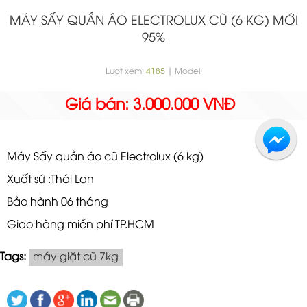
MÁY SẤY QUẦN ÁO ELECTROLUX CŨ (6 KG) MỚI
95%
Lượt xem:
4185
| Model:
Giá bán: 3.000.000 VNĐ
Máy Sấy quần áo cũ Electrolux (6 kg)
Xuất sứ :Thái Lan
Bảo hành 06 tháng
Giao hàng miễn phí TP.HCM
Tags:
máy giặt cũ 7kg