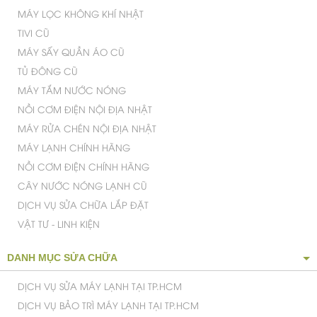
MÁY LỌC KHÔNG KHÍ NHẬT
TIVI CŨ
MÁY SẤY QUẦN ÁO CŨ
TỦ ĐÔNG CŨ
MÁY TẮM NƯỚC NÓNG
NỒI CƠM ĐIỆN NỘI ĐỊA NHẬT
MÁY RỬA CHÉN NỘI ĐỊA NHẬT
MÁY LẠNH CHÍNH HÃNG
NỒI CƠM ĐIỆN CHÍNH HÃNG
CÂY NƯỚC NÓNG LẠNH CŨ
DỊCH VỤ SỬA CHỮA LẮP ĐẶT
VẬT TƯ - LINH KIỆN
DANH MỤC SỬA CHỮA
DỊCH VỤ SỬA MÁY LẠNH TẠI TP.HCM
DỊCH VỤ BẢO TRÌ MÁY LẠNH TẠI TP.HCM