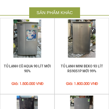
Chuyên cung cấp
Tủ lạnh cũ
các hiệu nổi tiếng , hàng
chất lượng , bảo hành tận nơi
SẢN PHẨM KHÁC
Hình ảnh cung cấp trên web thật 100% . bao đổi trả nếu
hàng không đảm bảo chất lượng như quảng cáo
.
TỦ LẠNH CŨ AQUA 90 LÍT MỚI
TỦ LẠNH MINI BEKO 93 LÍT
90%
RS9051P MỚI 99%
Giá
:
1.500.000 VNĐ
Giá
:
1.800.000 VNĐ