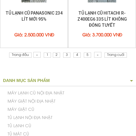
TỦ LẠNH CŨ PANASONIC 234
TỦ LẠNH CŨ HITACHI R-
LÍT MỚI 95%
Z400EG6 335 LÍT KHÔNG
ĐÓNG TUYẾT
Giá
:
2.500.000 VNĐ
Giá
:
3.700.000 VNĐ
Trang đầu
«
1
2
3
4
5
»
Trang cuối
DANH MỤC SẢN PHẨM
MÁY LẠNH CŨ NỘI ĐỊA NHẬT
MÁY GIẶT NỘI ĐỊA NHẬT
MÁY GIẶT CŨ
TỦ LẠNH NỘI ĐỊA NHẬT
TỦ LẠNH CŨ
TỦ MÁT CŨ