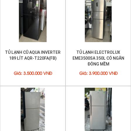
TỦ LẠNH CŨ AQUA INVERTER
TỦ LẠNH ELECTROLUX
189 LÍT AQR-T220FA(FB)
EME3500SA 350L CÓ NGĂN
ĐÔNG MỀM
Giá
:
3.500.000 VNĐ
Giá
:
3.900.000 VNĐ