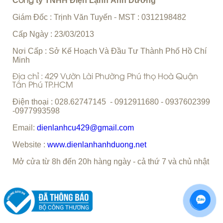
C
ty TNHH Điện Lạnh Ánh Dương
ông
Giám Đốc : Trịnh Văn Tuyến
MST : 0312198482
-
Cấp Ngày : 23/03/2013
Nơi Cấp : Sở Kế Hoạch Và Đầu Tư Thành Phố Hồ Chí
Minh
Địa chỉ : 429 Vườn Lài Phường Phú thọ Hoà Quận
Tân Phú TP.HCM
Điện thoại : 028.62747145 - 0912911680 - 0937602399
-0977993598
Email:
dienlanhcu429@gmail.com
Website :
www.dienlanhanhduong.net
Mở cửa từ 8h đến 20h hàng ngày - cả thứ 7 và chủ nhật