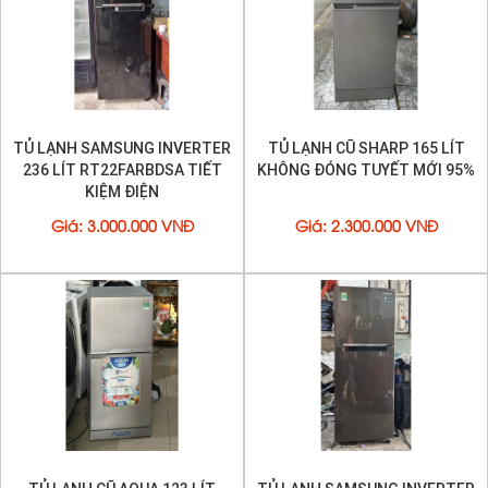
TỦ LẠNH SAMSUNG INVERTER
TỦ LẠNH CŨ SHARP 165 LÍT
236 LÍT RT22FARBDSA TIẾT
KHÔNG ĐÓNG TUYẾT MỚI 95%
KIỆM ĐIỆN
Giá
:
3.000.000 VNĐ
Giá
:
2.300.000 VNĐ