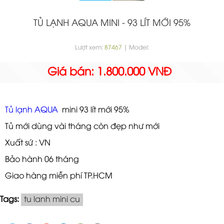
TỦ LẠNH AQUA MINI - 93 LÍT MỚI 95%
Lượt xem:
87467
| Model:
Giá bán: 1.800.000 VNĐ
Tủ lạnh AQUA
mini 93 lít mới 95%
Tủ mới dùng vài tháng còn đẹp như mới
Xuất sứ : VN
Bảo hành 06 tháng
Giao hàng miễn phí TP.HCM
Tags:
tu lanh mini cu