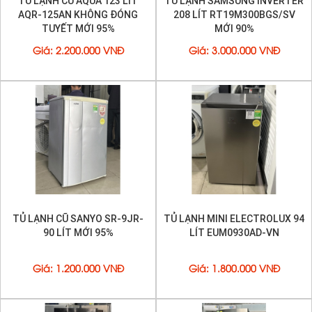
TỦ LẠNH CŨ AQUA 123 LÍT
TỦ LẠNH SAMSUNG INVERTER
AQR-125AN KHÔNG ĐÓNG
208 LÍT RT19M300BGS/SV
TUYẾT MỚI 95%
MỚI 90%
Giá
:
2.200.000 VNĐ
Giá
:
3.000.000 VNĐ
TỦ LẠNH CŨ SANYO SR-9JR-
TỦ LẠNH MINI ELECTROLUX 94
90 LÍT MỚI 95%
LÍT EUM0930AD-VN
Giá
:
1.200.000 VNĐ
Giá
:
1.800.000 VNĐ