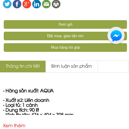
Xem giỏ
Đặt mua, giao tận nơi
Mua hàng trả góp
Thông tin chi tiết
Bình luận sản phẩm
- Hãng sản xuất: AQUA
- Xuất xứ: Liên doanh
- Loại tủ: 1 cánh
- Dung tích: 90 lít
- Kích thước: 476 x 494 x 795 mm
Xem thêm