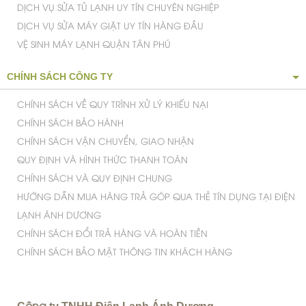
DỊCH VỤ SỬA TỦ LẠNH UY TÍN CHUYÊN NGHIỆP
DỊCH VỤ SỬA MÁY GIẶT UY TÍN HÀNG ĐẦU
VỆ SINH MÁY LẠNH QUẬN TÂN PHÚ
CHÍNH SÁCH CÔNG TY
CHÍNH SÁCH VỀ QUY TRÌNH XỬ LÝ KHIẾU NẠI
CHÍNH SÁCH BẢO HÀNH
CHÍNH SÁCH VẬN CHUYỂN, GIAO NHẬN
QUY ĐỊNH VÀ HÌNH THỨC THANH TOÁN
CHÍNH SÁCH VÀ QUY ĐỊNH CHUNG
HƯỚNG DẪN MUA HÀNG TRẢ GÓP QUA THẺ TÍN DỤNG TẠI ĐIỆN
LẠNH ÁNH DƯƠNG
CHÍNH SÁCH ĐỔI TRẢ HÀNG VÀ HOÀN TIỀN
CHÍNH SÁCH BẢO MẬT THÔNG TIN KHÁCH HÀNG