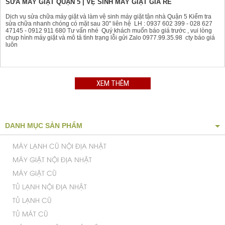
SỬA MÁY GIẶT QUẬN 5 | VỆ SINH MÁY GIẶT GIÁ RẺ
Dịch vụ sửa chữa máy giặt và làm vệ sinh máy giặt tận nhà Quận 5 Kiểm tra
sửa chữa nhanh chóng có mặt sau 30'' liên hệ LH : 0937 602 399 - 028 627
47145 - 0912 911 680 Tư vấn nhé Quý khách muốn báo giá trước , vui lòng
chụp hình máy giặt và mô tả tình trạng lỗi gửi Zalo 0977.99.35.98 cty báo giá
luôn
XEM THÊM
DANH MỤC SẢN PHẨM
MÁY LẠNH CŨ NỘI ĐỊA NHẬT
MÁY GIẶT NỘI ĐỊA NHẬT
MÁY GIẶT CŨ
TỦ LẠNH NỘI ĐỊA NHẬT
TỦ LẠNH CŨ
TỦ MÁT CŨ