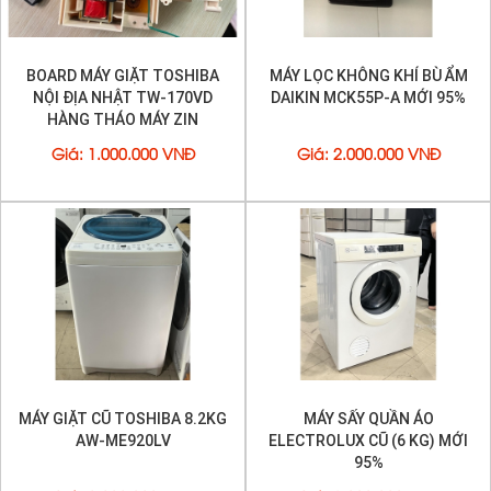
BOARD MÁY GIẶT TOSHIBA
MÁY LỌC KHÔNG KHÍ BÙ ẨM
NỘI ĐỊA NHẬT TW-170VD
DAIKIN MCK55P-A MỚI 95%
HÀNG THÁO MÁY ZIN
Giá
:
1.000.000 VNĐ
Giá
:
2.000.000 VNĐ
MÁY GIẶT CŨ TOSHIBA 8.2KG
MÁY SẤY QUẦN ÁO
AW-ME920LV
ELECTROLUX CŨ (6 KG) MỚI
95%