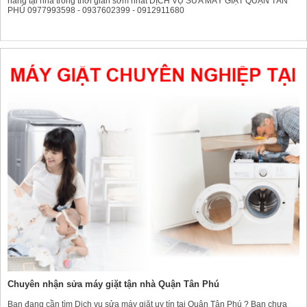
hàng tại nhà trong thời gian sớm nhất DỊCH VỤ SỬA MÁY GIẶT QUẬN TÂN
PHÚ 0977993598 - 0937602399 - 0912911680
Chuyên nhận sửa máy giặt tận nhà Quận Tân Phú
Bạn đang cần tìm Dịch vụ sửa máy giặt uy tín tại Quận Tân Phú ? Bạn chưa