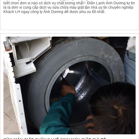
biết chọn đơn vị nào có dịch vụ chất lượng nhất ! Điện Lạnh Ánh Dương tự tin
là là đơn vị cung cấp dịch vụ sửa chữa máy giặt tận nhà uy tín chuyên nghiệp
Khách LH ngay công ty Ánh Dương để được phụ vụ tốt nhất .