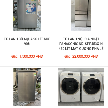
TỦ LẠNH CŨ AQUA 90 LÍT MỚI
TỦ LẠNH NỘI ĐỊA NHẬT
90%
PANASONIC NR-SPF453X-N
450 LÍT MẶT GƯƠNG PHA LÊ
Giá
:
1.500.000 VNĐ
Giá
:
22.000.000 VNĐ