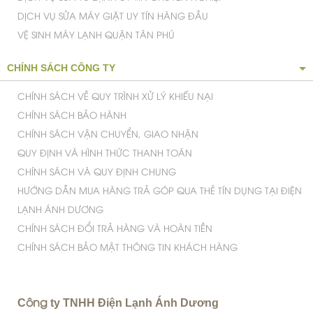
DỊCH VỤ SỬA MÁY GIẶT UY TÍN HÀNG ĐẦU
VỆ SINH MÁY LẠNH QUẬN TÂN PHÚ
CHÍNH SÁCH CÔNG TY
CHÍNH SÁCH VỀ QUY TRÌNH XỬ LÝ KHIẾU NẠI
CHÍNH SÁCH BẢO HÀNH
CHÍNH SÁCH VẬN CHUYỂN, GIAO NHẬN
QUY ĐỊNH VÀ HÌNH THỨC THANH TOÁN
CHÍNH SÁCH VÀ QUY ĐỊNH CHUNG
HƯỚNG DẪN MUA HÀNG TRẢ GÓP QUA THẺ TÍN DỤNG TẠI ĐIỆN
LẠNH ÁNH DƯƠNG
CHÍNH SÁCH ĐỔI TRẢ HÀNG VÀ HOÀN TIỀN
CHÍNH SÁCH BẢO MẬT THÔNG TIN KHÁCH HÀNG
C
ty TNHH Điện Lạnh Ánh Dương
ông