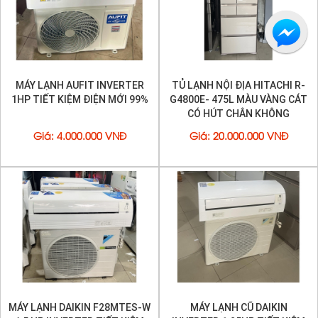
MÁY LẠNH AUFIT INVERTER
TỦ LẠNH NỘI ĐỊA HITACHI R-
1HP TIẾT KIỆM ĐIỆN MỚI 99%
G4800E- 475L MÀU VÀNG CÁT
CÓ HÚT CHÂN KHÔNG
Giá
:
4.000.000 VNĐ
Giá
:
20.000.000 VNĐ
MÁY LẠNH DAIKIN F28MTES-W
MÁY LẠNH CŨ DAIKIN