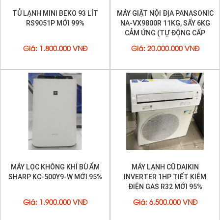
TỦ LẠNH MINI BEKO 93 LÍT
MÁY GIẶT NỘI ĐỊA PANASONIC
RS9051P MỚI 99%
NA-VX9800R 11KG, SẤY 6KG
CẢM ỨNG (TỰ ĐỘNG CẤP
NƯỚC GIẶT XẢ)
Giá
:
1.800.000 VNĐ
Giá
:
20.000.000 VNĐ
MÁY LỌC KHÔNG KHÍ BÙ ẨM
MÁY LẠNH CŨ DAIKIN
SHARP KC-500Y9-W MỚI 95%
INVERTER 1HP TIẾT KIỆM
ĐIỆN GAS R32 MỚI 95%
Giá
:
1.900.000 VNĐ
Giá
:
6.500.000 VNĐ