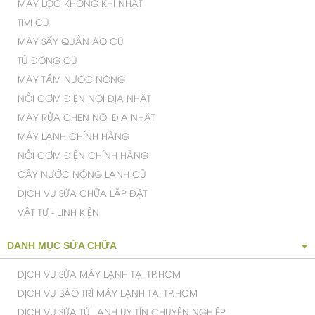
MÁY LỌC KHÔNG KHÍ NHẬT
TIVI CŨ
MÁY SẤY QUẦN ÁO CŨ
TỦ ĐÔNG CŨ
MÁY TẮM NƯỚC NÓNG
NỒI CƠM ĐIỆN NỘI ĐỊA NHẬT
MÁY RỬA CHÉN NỘI ĐỊA NHẬT
MÁY LẠNH CHÍNH HÃNG
NỒI CƠM ĐIỆN CHÍNH HÃNG
CÂY NƯỚC NÓNG LẠNH CŨ
DỊCH VỤ SỬA CHỮA LẮP ĐẶT
VẬT TƯ - LINH KIỆN
DANH MỤC SỬA CHỮA
DỊCH VỤ SỬA MÁY LẠNH TẠI TP.HCM
DỊCH VỤ BẢO TRÌ MÁY LẠNH TẠI TP.HCM
DỊCH VỤ SỬA TỦ LẠNH UY TÍN CHUYÊN NGHIỆP