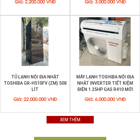
Giá
:
2.200.000 VNĐ
Giá
:
3.000.000 VNĐ
TỦ LẠNH NỘI ĐỊA NHẬT
MÁY LẠNH TOSHIBA NỘI ĐỊA
TOSHIBA GR-H510FV (ZM) 508
NHẬT INVERTER TIẾT KIỆM
LÍT
ĐIỆN 1.25HP GAS R410 MỚI
95%
Giá
:
22.000.000 VNĐ
Giá
:
6.000.000 VNĐ
XEM THÊM