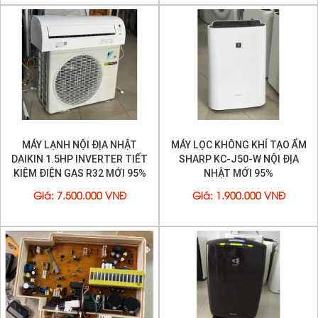
MÁY LẠNH NỘI ĐỊA NHẬT
MÁY LỌC KHÔNG KHÍ TẠO ẨM
DAIKIN 1.5HP INVERTER TIẾT
SHARP KC-J50-W NỘI ĐỊA
KIỆM ĐIỆN GAS R32 MỚI 95%
NHẬT MỚI 95%
Giá
:
7.500.000 VNĐ
Giá
:
1.900.000 VNĐ