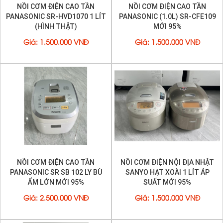
NỒI CƠM ĐIỆN CAO TẦN
NỒI CƠM ĐIỆN CAO TẦN
PANASONIC SR-HVD1070 1 LÍT
PANASONIC (1.0L) SR-CFE109
(HÌNH THẬT)
MỚI 95%
Giá
:
1.500.000 VNĐ
Giá
:
1.500.000 VNĐ
NỒI CƠM ĐIỆN CAO TẦN
NỒI CƠM ĐIỆN NỘI ĐỊA NHẬT
PANASONIC SR SB 102 LY BÙ
SANYO HẠT XOÀI 1 LÍT ÁP
ẨM LỚN MỚI 95%
SUẤT MỚI 95%
Giá
:
2.500.000 VNĐ
Giá
:
1.500.000 VNĐ