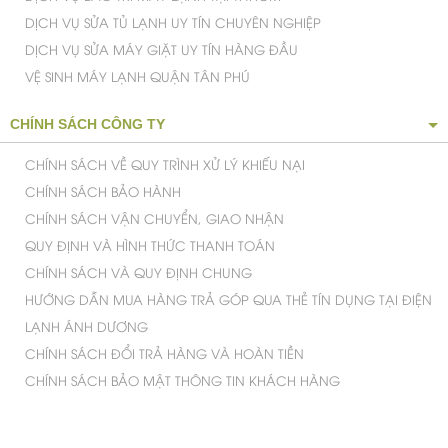
DỊCH VỤ SỬA TỦ LẠNH UY TÍN CHUYÊN NGHIỆP
DỊCH VỤ SỬA MÁY GIẶT UY TÍN HÀNG ĐẦU
VỆ SINH MÁY LẠNH QUẬN TÂN PHÚ
CHÍNH SÁCH CÔNG TY
CHÍNH SÁCH VỀ QUY TRÌNH XỬ LÝ KHIẾU NẠI
CHÍNH SÁCH BẢO HÀNH
CHÍNH SÁCH VẬN CHUYỂN, GIAO NHẬN
QUY ĐỊNH VÀ HÌNH THỨC THANH TOÁN
CHÍNH SÁCH VÀ QUY ĐỊNH CHUNG
HƯỚNG DẪN MUA HÀNG TRẢ GÓP QUA THẺ TÍN DỤNG TẠI ĐIỆN
LẠNH ÁNH DƯƠNG
CHÍNH SÁCH ĐỔI TRẢ HÀNG VÀ HOÀN TIỀN
CHÍNH SÁCH BẢO MẬT THÔNG TIN KHÁCH HÀNG