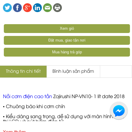
Xem giỏ
Đặt mua, giao tận nơi
Mua hàng trả góp
Thông tin chi tiết
Bình luận sản phẩm
Nồi cơm điện cao tần
Zojirushi NP-VN10- 1 lít date 2018
• Chuông báo khi cơm chín
• Kiểu dáng sang trọng, dễ sử dụng với màn hình hiển
thị LCD và nút bấm điện tử
• Tiết kiệm điện