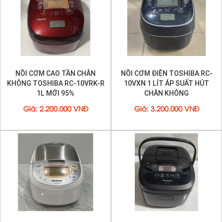
• Vận hành tiếp khi có điện lại (Auto restart)
• Tiêu thụ năng lượng hàng năm (kWh / năm) ~ 143
• Tiêu thụ điện năng trong quá trình nấu cơm mỗi giờ
(Wh) 156
• Điện năng tiêu thụ khi ủ nhiệt mỗi giờ (Wh) 15
NỒI CƠM CAO TẦN CHÂN
NỒI CƠM ĐIỆN TOSHIBA RC-
KHÔNG TOSHIBA RC-10VRK-R
10VXN 1 LÍT ÁP SUẤT HÚT
1L MỚI 95%
CHÂN KHÔNG
Giá
:
2.200.000 VNĐ
Giá
:
3.200.000 VNĐ