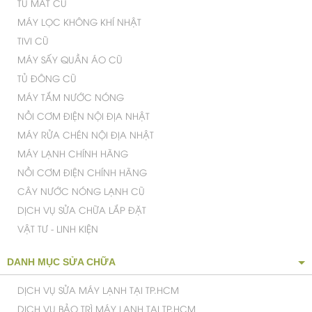
TỦ MÁT CŨ
MÁY LỌC KHÔNG KHÍ NHẬT
TIVI CŨ
MÁY SẤY QUẦN ÁO CŨ
TỦ ĐÔNG CŨ
MÁY TẮM NƯỚC NÓNG
NỒI CƠM ĐIỆN NỘI ĐỊA NHẬT
MÁY RỬA CHÉN NỘI ĐỊA NHẬT
MÁY LẠNH CHÍNH HÃNG
NỒI CƠM ĐIỆN CHÍNH HÃNG
CÂY NƯỚC NÓNG LẠNH CŨ
DỊCH VỤ SỬA CHỮA LẮP ĐẶT
VẬT TƯ - LINH KIỆN
DANH MỤC SỬA CHỮA
DỊCH VỤ SỬA MÁY LẠNH TẠI TP.HCM
DỊCH VỤ BẢO TRÌ MÁY LẠNH TẠI TP.HCM