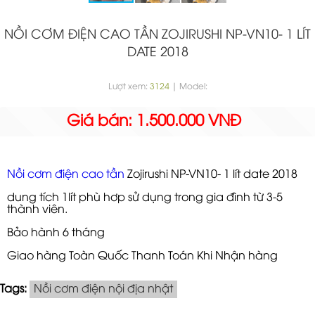
NỒI CƠM ĐIỆN CAO TẦN ZOJIRUSHI NP-VN10- 1 LÍT
DATE 2018
Lượt xem:
3124
| Model:
Giá bán: 1.500.000 VNĐ
Nồi cơm điện cao tần
Zojirushi NP-VN10- 1 lít date 2018
dung tích 1lít phù hơp sử dụng trong gia đình từ 3-5
thành viên.
Bảo hành 6 tháng
Giao hàng Toàn Quốc Thanh Toán Khi Nhận hàng
Tags:
Nồi cơm điện nội địa nhật