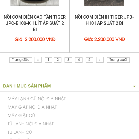
NỒI CƠM ĐIỆN CAO TẦN TIGER
NỒI CƠM ĐIỆN IH TIGER JPB-
JPC-B100-K 1 LÍT ÁP SUẤT 2
H101 ÁP SUẤT 2 BI
BI
Giá
:
2.200.000 VNĐ
Giá
:
2.200.000 VNĐ
Trang đầu
«
1
2
3
4
5
»
Trang cuối
DANH MỤC SẢN PHẨM
MÁY LẠNH CŨ NỘI ĐỊA NHẬT
MÁY GIẶT NỘI ĐỊA NHẬT
MÁY GIẶT CŨ
TỦ LẠNH NỘI ĐỊA NHẬT
TỦ LẠNH CŨ