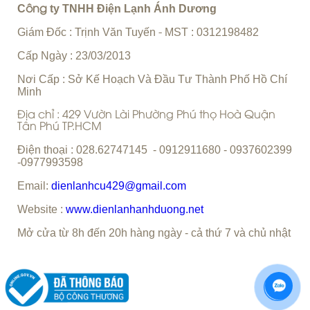
C
ty TNHH Điện Lạnh Ánh Dương
ông
Giám Đốc : Trịnh Văn Tuyến
MST : 0312198482
-
Cấp Ngày : 23/03/2013
Nơi Cấp : Sở Kế Hoạch Và Đầu Tư Thành Phố Hồ Chí
Minh
Địa chỉ : 429 Vườn Lài Phường Phú thọ Hoà Quận
Tân Phú TP.HCM
Điện thoại : 028.62747145 - 0912911680 - 0937602399
-0977993598
Email:
dienlanhcu429@gmail.com
Website :
www.dienlanhanhduong.net
Mở cửa từ 8h đến 20h hàng ngày - cả thứ 7 và chủ nhật