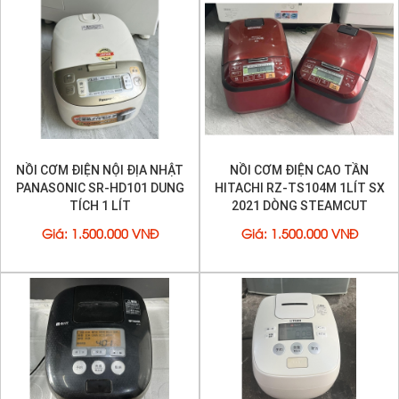
NỒI CƠM ĐIỆN NỘI ĐỊA NHẬT
NỒI CƠM ĐIỆN CAO TẦN
PANASONIC SR-HD101 DUNG
HITACHI RZ-TS104M 1LÍT SX
TÍCH 1 LÍT
2021 DÒNG STEAMCUT
Giá
:
1.500.000 VNĐ
Giá
:
1.500.000 VNĐ