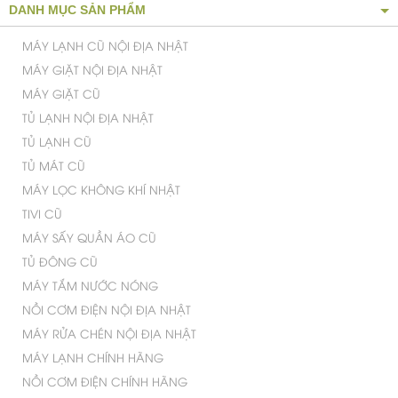
DANH MỤC SẢN PHẨM
MÁY LẠNH CŨ NỘI ĐỊA NHẬT
MÁY GIẶT NỘI ĐỊA NHẬT
MÁY GIẶT CŨ
TỦ LẠNH NỘI ĐỊA NHẬT
TỦ LẠNH CŨ
TỦ MÁT CŨ
MÁY LỌC KHÔNG KHÍ NHẬT
TIVI CŨ
MÁY SẤY QUẦN ÁO CŨ
TỦ ĐÔNG CŨ
MÁY TẮM NƯỚC NÓNG
NỒI CƠM ĐIỆN NỘI ĐỊA NHẬT
MÁY RỬA CHÉN NỘI ĐỊA NHẬT
MÁY LẠNH CHÍNH HÃNG
NỒI CƠM ĐIỆN CHÍNH HÃNG