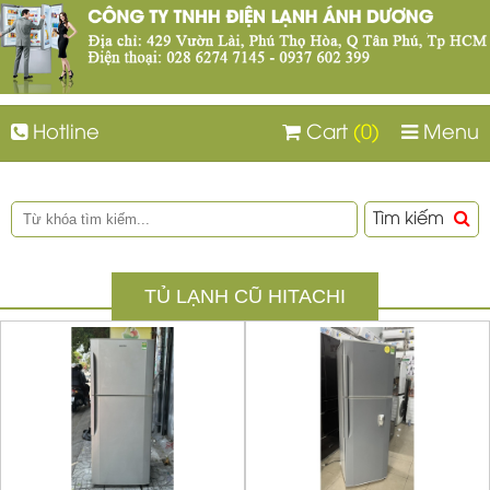
Hotline
Cart
(0)
Menu
Tìm kiếm
TỦ LẠNH CŨ HITACHI