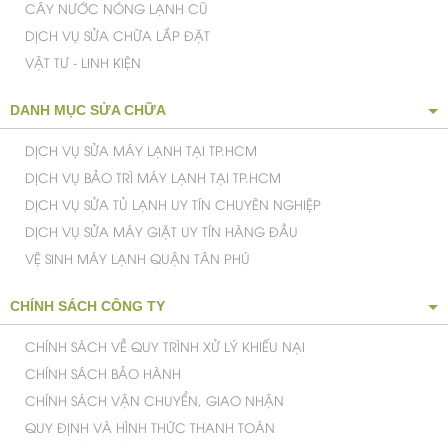
CÂY NƯỚC NÓNG LẠNH CŨ
DỊCH VỤ SỬA CHỮA LẮP ĐẶT
VẬT TƯ - LINH KIỆN
DANH MỤC SỬA CHỮA
DỊCH VỤ SỬA MÁY LẠNH TẠI TP.HCM
DỊCH VỤ BẢO TRÌ MÁY LẠNH TẠI TP.HCM
DỊCH VỤ SỬA TỦ LẠNH UY TÍN CHUYÊN NGHIỆP
DỊCH VỤ SỬA MÁY GIẶT UY TÍN HÀNG ĐẦU
VỆ SINH MÁY LẠNH QUẬN TÂN PHÚ
CHÍNH SÁCH CÔNG TY
CHÍNH SÁCH VỀ QUY TRÌNH XỬ LÝ KHIẾU NẠI
CHÍNH SÁCH BẢO HÀNH
CHÍNH SÁCH VẬN CHUYỂN, GIAO NHẬN
QUY ĐỊNH VÀ HÌNH THỨC THANH TOÁN