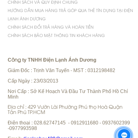
CHÍNH SÁCH VÀ QUY ĐỊNH CHUNG
HƯỚNG DẪN MUA HÀNG TRẢ GÓP QUA THẺ TÍN DỤNG TẠI ĐIỆN
LẠNH ÁNH DƯƠNG
CHÍNH SÁCH ĐỔI TRẢ HÀNG VÀ HOÀN TIỀN
CHÍNH SÁCH BẢO MẬT THÔNG TIN KHÁCH HÀNG
C
ty TNHH Điện Lạnh Ánh Dương
ông
Giám Đốc : Trịnh Văn Tuyến
MST : 0312198482
-
Cấp Ngày : 23/03/2013
Nơi Cấp : Sở Kế Hoạch Và Đầu Tư Thành Phố Hồ Chí
Minh
Địa chỉ : 429 Vườn Lài Phường Phú thọ Hoà Quận
Tân Phú TP.HCM
Điện thoại : 028.62747145 - 0912911680 - 0937602399
-0977993598