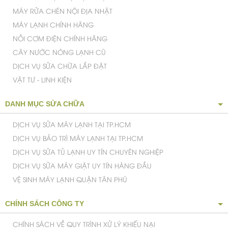
MÁY RỬA CHÉN NỘI ĐỊA NHẬT
MÁY LẠNH CHÍNH HÃNG
NỒI CƠM ĐIỆN CHÍNH HÃNG
CÂY NƯỚC NÓNG LẠNH CŨ
DỊCH VỤ SỬA CHỮA LẮP ĐẶT
VẬT TƯ - LINH KIỆN
DANH MỤC SỬA CHỮA
DỊCH VỤ SỬA MÁY LẠNH TẠI TP.HCM
DỊCH VỤ BẢO TRÌ MÁY LẠNH TẠI TP.HCM
DỊCH VỤ SỬA TỦ LẠNH UY TÍN CHUYÊN NGHIỆP
DỊCH VỤ SỬA MÁY GIẶT UY TÍN HÀNG ĐẦU
VỆ SINH MÁY LẠNH QUẬN TÂN PHÚ
CHÍNH SÁCH CÔNG TY
CHÍNH SÁCH VỀ QUY TRÌNH XỬ LÝ KHIẾU NẠI