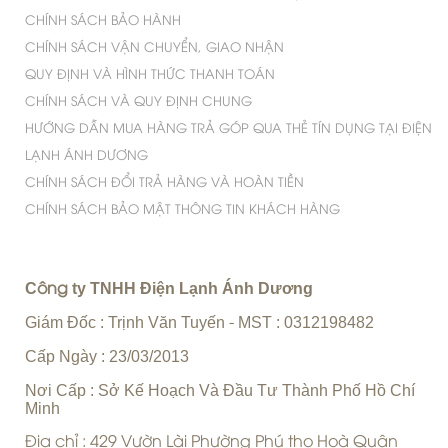
CHÍNH SÁCH BẢO HÀNH
CHÍNH SÁCH VẬN CHUYỂN, GIAO NHẬN
QUY ĐỊNH VÀ HÌNH THỨC THANH TOÁN
CHÍNH SÁCH VÀ QUY ĐỊNH CHUNG
HƯỚNG DẪN MUA HÀNG TRẢ GÓP QUA THẺ TÍN DỤNG TẠI ĐIỆN
LẠNH ÁNH DƯƠNG
CHÍNH SÁCH ĐỔI TRẢ HÀNG VÀ HOÀN TIỀN
CHÍNH SÁCH BẢO MẬT THÔNG TIN KHÁCH HÀNG
C
ty TNHH Điện Lạnh Ánh Dương
ông
Giám Đốc : Trịnh Văn Tuyến
MST : 0312198482
-
Cấp Ngày : 23/03/2013
Nơi Cấp : Sở Kế Hoạch Và Đầu Tư Thành Phố Hồ Chí
Minh
Địa chỉ : 429 Vườn Lài Phường Phú thọ Hoà Quận