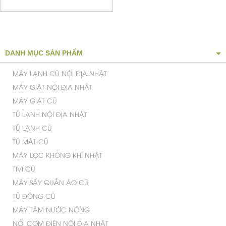
DANH MỤC SẢN PHẨM
MÁY LẠNH CŨ NỘI ĐỊA NHẬT
MÁY GIẶT NỘI ĐỊA NHẬT
MÁY GIẶT CŨ
TỦ LẠNH NỘI ĐỊA NHẬT
TỦ LẠNH CŨ
TỦ MÁT CŨ
MÁY LỌC KHÔNG KHÍ NHẬT
TIVI CŨ
MÁY SẤY QUẦN ÁO CŨ
TỦ ĐÔNG CŨ
MÁY TẮM NƯỚC NÓNG
NỒI CƠM ĐIỆN NỘI ĐỊA NHẬT