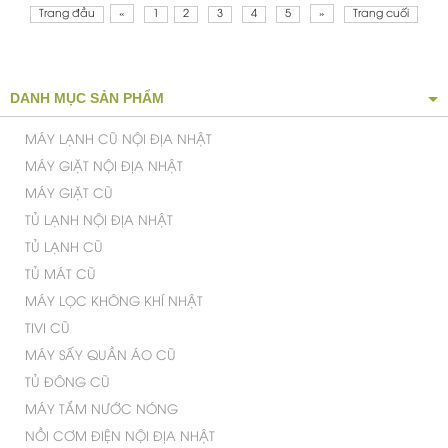
TỦ LẠNH PANASONIC
INVERTER 234 LÍT NR-
TV261APSV MỚI 99%
Giá
:
4.500.000 VNĐ
TỦ LẠNH MINI TOSHIBA 90 LÍT
MỚI 95%
Giá
:
1.500.000 VNĐ