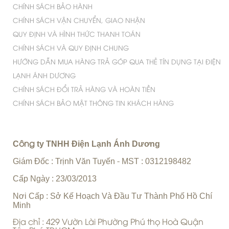
TỦ MÁT CŨ
MÁY LỌC KHÔNG KHÍ NHẬT
TIVI CŨ
MÁY SẤY QUẦN ÁO CŨ
TỦ ĐÔNG CŨ
MÁY TẮM NƯỚC NÓNG
NỒI CƠM ĐIỆN NỘI ĐỊA NHẬT
MÁY RỬA CHÉN NỘI ĐỊA NHẬT
MÁY LẠNH CHÍNH HÃNG
NỒI CƠM ĐIỆN CHÍNH HÃNG
CÂY NƯỚC NÓNG LẠNH CŨ
DỊCH VỤ SỬA CHỮA LẮP ĐẶT
VẬT TƯ - LINH KIỆN
DANH MỤC SỬA CHỮA
DỊCH VỤ SỬA MÁY LẠNH TẠI TP.HCM
DỊCH VỤ BẢO TRÌ MÁY LẠNH TẠI TP.HCM