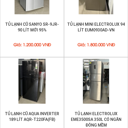
TỦ LẠNH CŨ SANYO SR-9JR-
TỦ LẠNH MINI ELECTROLUX 94
90 LÍT MỚI 95%
LÍT EUM0930AD-VN
Giá
:
1.200.000 VNĐ
Giá
:
1.800.000 VNĐ
TỦ LẠNH CŨ AQUA INVERTER
TỦ LẠNH ELECTROLUX
189 LÍT AQR-T220FA(FB)
EME3500SA 350L CÓ NGĂN
ĐÔNG MỀM