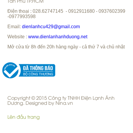
DỊCH VỤ SỬA TỦ LẠNH UY TÍN CHUYÊN NGHIỆP
DỊCH VỤ SỬA MÁY GIẶT UY TÍN HÀNG ĐẦU
VỆ SINH MÁY LẠNH QUẬN TÂN PHÚ
CHÍNH SÁCH CÔNG TY
CHÍNH SÁCH VỀ QUY TRÌNH XỬ LÝ KHIẾU NẠI
CHÍNH SÁCH BẢO HÀNH
CHÍNH SÁCH VẬN CHUYỂN, GIAO NHẬN
QUY ĐỊNH VÀ HÌNH THỨC THANH TOÁN
CHÍNH SÁCH VÀ QUY ĐỊNH CHUNG
HƯỚNG DẪN MUA HÀNG TRẢ GÓP QUA THẺ TÍN DỤNG TẠI ĐIỆN
LẠNH ÁNH DƯƠNG
CHÍNH SÁCH ĐỔI TRẢ HÀNG VÀ HOÀN TIỀN
CHÍNH SÁCH BẢO MẬT THÔNG TIN KHÁCH HÀNG