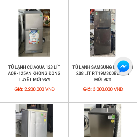
TỦ LẠNH CŨ AQUA 123 LÍT
TỦ LẠNH SAMSUNG INVERTER
AQR-125AN KHÔNG ĐÓNG
208 LÍT RT19M300BGS/SV
TUYẾT MỚI 95%
MỚI 90%
Giá
:
2.200.000 VNĐ
Giá
:
3.000.000 VNĐ