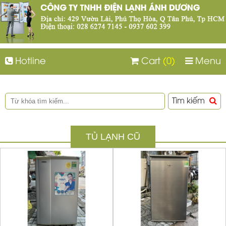
Hotline
Cart
(0)
Menu
Tìm kiếm
TỦ LẠNH CŨ