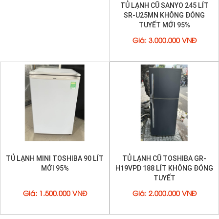
TỦ LẠNH CŨ ELECTROLUX
TỦ LẠNH INVERTER AQUA
ETB1800PC 177 LÍT MỚI 95%
AQR-I340-DC (326L) TIẾT KIỆM
ĐIỆN MỚI 95%
Giá
:
2.300.000 VNĐ
Giá
:
4.000.000 VNĐ
TỦ LẠNH CŨ SANYO 245 LÍT
SR-U25MN KHÔNG ĐÓNG
TUYẾT MỚI 95%
Giá
:
3.000.000 VNĐ