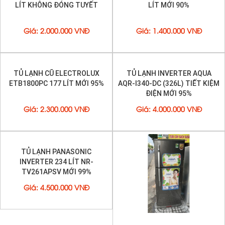
Z25AG7D 250 LÍT KHÔNG
R17VPD 167 LÍT KHÔNG ĐÓNG
ĐÓNG TUYẾT
TUYẾT
Giá
:
2.700.000 VNĐ
Giá
:
2.000.000 VNĐ
TỦ LẠNH CŨ PANASONIC 126
TỦ LẠNH CŨ SANYO MINI 110
LÍT KHÔNG ĐÓNG TUYẾT
LÍT MỚI 90%
Giá
:
2.000.000 VNĐ
Giá
:
1.400.000 VNĐ