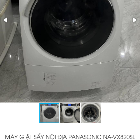
MÁY GIẶT SẤY NỘI ĐỊA PANASONIC NA-VX820SL