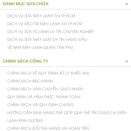
DANH MỤC SỬA CHỮA
DỊCH VỤ SỬA MÁY LẠNH TẠI TP.HCM
DỊCH VỤ BẢO TRÌ MÁY LẠNH TẠI TP.HCM
DỊCH VỤ SỬA TỦ LẠNH UY TÍN CHUYÊN NGHIỆP
DỊCH VỤ SỬA MÁY GIẶT UY TÍN HÀNG ĐẦU
VỆ SINH MÁY LẠNH QUẬN TÂN PHÚ
CHÍNH SÁCH CÔNG TY
CHÍNH SÁCH VỀ QUY TRÌNH XỬ LÝ KHIẾU NẠI
CHÍNH SÁCH BẢO HÀNH
CHÍNH SÁCH VẬN CHUYỂN, GIAO NHẬN
QUY ĐỊNH VÀ HÌNH THỨC THANH TOÁN
CHÍNH SÁCH VÀ QUY ĐỊNH CHUNG
HƯỚNG DẪN MUA HÀNG TRẢ GÓP QUA THẺ TÍN DỤNG TẠI ĐIỆN
LẠNH ÁNH DƯƠNG
CHÍNH SÁCH ĐỔI TRẢ HÀNG VÀ HOÀN TIỀN