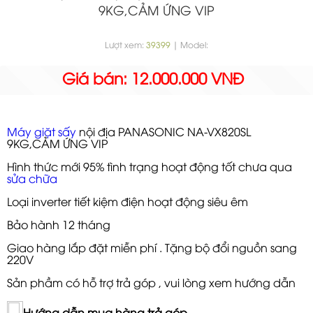
9KG,CẢM ỨNG VIP
Lượt xem:
39399
| Model:
Giá bán: 12.000.000 VNĐ
Máy giặt sấy
nội địa PANASONIC NA-VX820SL
9KG,CẢM ỨNG VIP
Hình thức mới 95% tình trạng hoạt động tốt chưa qua
sửa chữa
Loại inverter tiết kiệm điện hoạt động siêu êm
Bảo hành 12 tháng
Giao hàng lắp đặt miễn phí . Tặng bộ đổi nguồn sang
220V
Sản phầm có hỗ trợ trả góp , vui lòng xem hướng dẫn