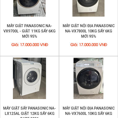
Chất liệu nắp máy:Kính chịu lực
Số người sử dụng:Từ trên 6 người
Kích thước - Khối lượng:Cao 102.1 cm - Ngang
63.9 cm - Sâu 71.6 cm - Nặng 80kg
Nơi sản xuất:Nhật Bản
MÁY GIẶT PANASONIC NA-
MÁY GIẶT NỘI ĐỊA PANASONIC
Miễn phí giao hàng tận nơi trong tp hcm + tặng
VX9700L - GIẶT 11KG SẤY 6KG
NA-VX7800L 10KG SẤY 6KG
MỚI 95%
MỚI 95%
biến áp đổi nguồn
Giá
:
17.000.000 VNĐ
Giá
:
17.000.000 VNĐ
MÁY GIẶT SẤY PANASONIC NA-
MÁY GIẶT NỘI ĐỊA PANASONIC
LX125AL GIẶT 12KG SẤY 6KG
NA-VX7600L 10KG SẤY 6KG