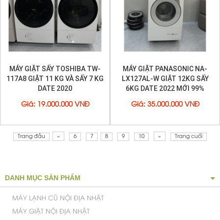
MÁY GIẶT SẤY TOSHIBA TW-
MÁY GIẶT PANASONIC NA-
117A8 GIẶT 11 KG VÀ SẤY 7 KG
LX127AL-W GIẶT 12KG SẤY
DATE 2020
6KG DATE 2022 MỚI 99%
Giá
:
19.000.000 VNĐ
Giá
:
35.000.000 VNĐ
Trang đầu
«
6
7
8
9
10
»
Trang cuối
DANH MỤC SẢN PHẨM
MÁY LẠNH CŨ NỘI ĐỊA NHẬT
MÁY GIẶT NỘI ĐỊA NHẬT