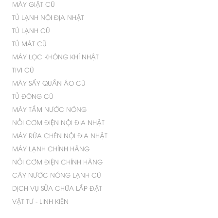
MÁY GIẶT CŨ
TỦ LẠNH NỘI ĐỊA NHẬT
TỦ LẠNH CŨ
TỦ MÁT CŨ
MÁY LỌC KHÔNG KHÍ NHẬT
TIVI CŨ
MÁY SẤY QUẦN ÁO CŨ
TỦ ĐÔNG CŨ
MÁY TẮM NƯỚC NÓNG
NỒI CƠM ĐIỆN NỘI ĐỊA NHẬT
MÁY RỬA CHÉN NỘI ĐỊA NHẬT
MÁY LẠNH CHÍNH HÃNG
NỒI CƠM ĐIỆN CHÍNH HÃNG
CÂY NƯỚC NÓNG LẠNH CŨ
DỊCH VỤ SỬA CHỮA LẮP ĐẶT
VẬT TƯ - LINH KIỆN