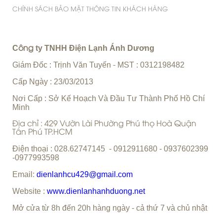
CHÍNH SÁCH BẢO MẬT THÔNG TIN KHÁCH HÀNG
C
ty TNHH Điện Lạnh Ánh Dương
ông
Giám Đốc : Trịnh Văn Tuyến
MST : 0312198482
-
Cấp Ngày : 23/03/2013
Nơi Cấp : Sở Kế Hoạch Và Đầu Tư Thành Phố Hồ Chí
Minh
Địa chỉ : 429 Vườn Lài Phường Phú thọ Hoà Quận
Tân Phú TP.HCM
Điện thoại : 028.62747145 - 0912911680 - 0937602399
-0977993598
Email:
dienlanhcu429@gmail.com
Website :
www.dienlanhanhduong.net
Mở cửa từ 8h đến 20h hàng ngày - cả thứ 7 và chủ nhật