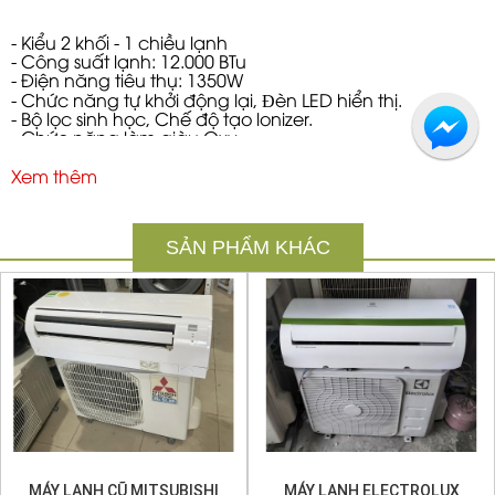
- Kiểu 2 khối - 1 chiều lạnh
- Công suất lạnh: 12.000 BTu
- Điện năng tiêu thụ: 1350W
- Chức năng tự khởi động lại, Ðèn LED hiển thị.
- Bộ lọc sinh học, Chế độ tạo lonizer.
- Chức năng làm giàu Oxy.
- Chức năng vận hành khi ngủ.
- Công nghệ hai hướng gió trực tiếp.
Xem thêm
- Cân bằng nhiệt độ tùy chọn.
Vitamin C Filter
SẢN PHẨM KHÁC
Làm không khí tươi mát và sản khoái tinh thần
Màn lộc Vitamin C giúp giải phóng 1 lượng Vitamin C
vào không khí giúp da mềm mại và giảm stress. Màn
lọc Vitamin C có tuổi thọ khoảng 2 năm
MÁY LẠNH CŨ MITSUBISHI
MÁY LẠNH ELECTROLUX