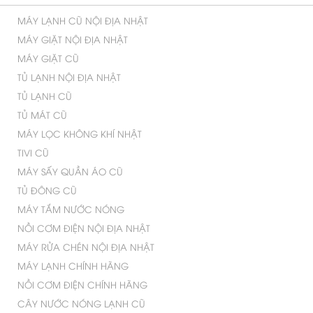
MÁY LẠNH CŨ NỘI ĐỊA NHẬT
MÁY GIẶT NỘI ĐỊA NHẬT
MÁY GIẶT CŨ
TỦ LẠNH NỘI ĐỊA NHẬT
TỦ LẠNH CŨ
TỦ MÁT CŨ
MÁY LỌC KHÔNG KHÍ NHẬT
TIVI CŨ
MÁY SẤY QUẦN ÁO CŨ
TỦ ĐÔNG CŨ
MÁY TẮM NƯỚC NÓNG
NỒI CƠM ĐIỆN NỘI ĐỊA NHẬT
MÁY RỬA CHÉN NỘI ĐỊA NHẬT
MÁY LẠNH CHÍNH HÃNG
NỒI CƠM ĐIỆN CHÍNH HÃNG
CÂY NƯỚC NÓNG LẠNH CŨ