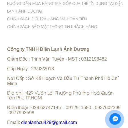
HƯỚNG DẪN MUA HÀNG TRẢ GÓP QUA THẺ TÍN DỤNG TẠI ĐIỆN
LẠNH ÁNH DƯƠNG
CHÍNH SÁCH ĐỔI TRẢ HÀNG VÀ HOÀN TIỀN
CHÍNH SÁCH BẢO MẬT THÔNG TIN KHÁCH HÀNG
C
ty TNHH Điện Lạnh Ánh Dương
ông
Giám Đốc : Trịnh Văn Tuyến
MST : 0312198482
-
Cấp Ngày : 23/03/2013
Nơi Cấp : Sở Kế Hoạch Và Đầu Tư Thành Phố Hồ Chí
Minh
Địa chỉ : 429 Vườn Lài Phường Phú thọ Hoà Quận
Tân Phú TP.HCM
Điện thoại : 028.62747145 - 0912911680 - 0937602399
-0977993598
Email:
dienlanhcu429@gmail.com