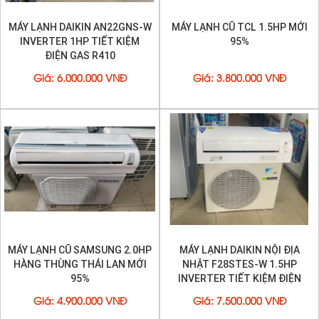
MÁY LẠNH DAIKIN AN22GNS-W
MÁY LẠNH CŨ TCL 1.5HP MỚI
INVERTER 1HP TIẾT KIỆM
95%
ĐIỆN GAS R410
Giá
:
6.000.000 VNĐ
Giá
:
3.800.000 VNĐ
MÁY LẠNH CŨ SAMSUNG 2.0HP
MÁY LẠNH DAIKIN NỘI ĐỊA
HÀNG THÙNG THÁI LAN MỚI
NHẬT F28STES-W 1.5HP
95%
INVERTER TIẾT KIỆM ĐIỆN
MỚI 95%
Giá
:
4.900.000 VNĐ
Giá
:
7.500.000 VNĐ