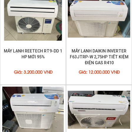
MÁY LẠNH REETECH RT9-DD 1
MÁY LẠNH DAIKIN INVERTER
HP MỚI 95%
F63JTRP-W 2,75HP TIẾT KIỆM
ĐIỆN GAS R410
Giá
:
3.200.000 VNĐ
Giá
:
12.000.000 VNĐ