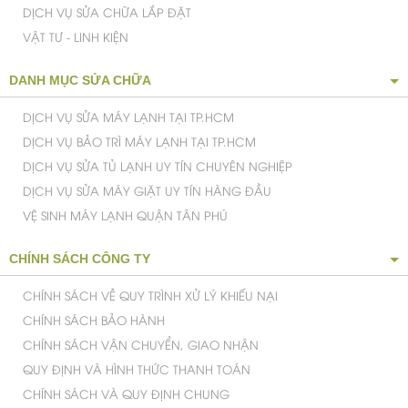
DỊCH VỤ SỬA CHỮA LẮP ĐẶT
VẬT TƯ - LINH KIỆN
DANH MỤC SỬA CHỮA
DỊCH VỤ SỬA MÁY LẠNH TẠI TP.HCM
DỊCH VỤ BẢO TRÌ MÁY LẠNH TẠI TP.HCM
DỊCH VỤ SỬA TỦ LẠNH UY TÍN CHUYÊN NGHIỆP
DỊCH VỤ SỬA MÁY GIẶT UY TÍN HÀNG ĐẦU
VỆ SINH MÁY LẠNH QUẬN TÂN PHÚ
CHÍNH SÁCH CÔNG TY
CHÍNH SÁCH VỀ QUY TRÌNH XỬ LÝ KHIẾU NẠI
CHÍNH SÁCH BẢO HÀNH
CHÍNH SÁCH VẬN CHUYỂN, GIAO NHẬN
QUY ĐỊNH VÀ HÌNH THỨC THANH TOÁN
CHÍNH SÁCH VÀ QUY ĐỊNH CHUNG