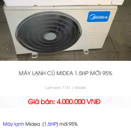
MÁY LẠNH CŨ MIDEA 1.5HP MỚI 95%
Lượt xem:
7151
| Model:
Giá bán: 4.000.000 VNĐ
Máy lạnh
Midea (
1,5HP
) mới 95%