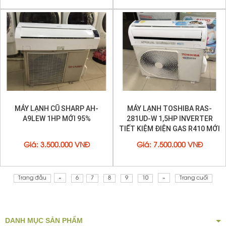
MÁY LẠNH CŨ SHARP AH-
MÁY LẠNH TOSHIBA RAS-
A9LEW 1HP MỚI 95%
281UD-W 1,5HP INVERTER
TIẾT KIỆM ĐIỆN GAS R410 MỚI
95%
Giá
:
3.500.000 VNĐ
Giá
:
7.500.000 VNĐ
Trang đầu
«
6
7
8
9
10
»
Trang cuối
DANH MỤC SẢN PHẨM