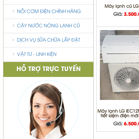
Máy lạnh cũ LG
NỒI CƠM ĐIỆN CHÍNH HÃNG
Giá:
3.500
CÂY NƯỚC NÓNG LẠNH CŨ
DỊCH VỤ SỬA CHỮA LẮP ĐẶT
VẬT TƯ - LINH KIỆN
HỖ TRỢ TRỰC TUYẾN
Máy lạnh LG IEC12M
tiết kiệm điện mớ
Giá:
6.500