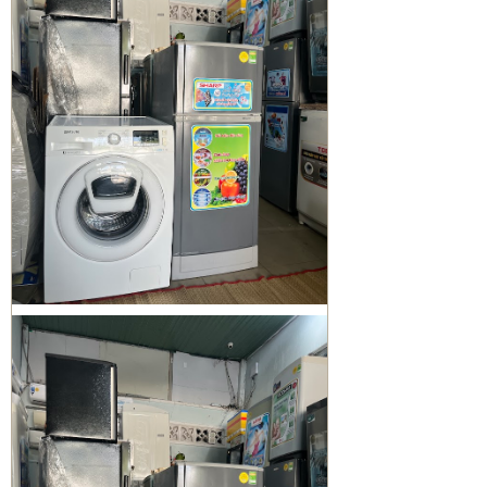
MÁY LẠNH QUẬN BÌNH TÂN
Sửa tủ lạnh Quận 1 | Bơm Gas tủ
lạnh Quận 1
Sửa máy giặt Quận 3 | vệ sinh máy
giặt quận 3