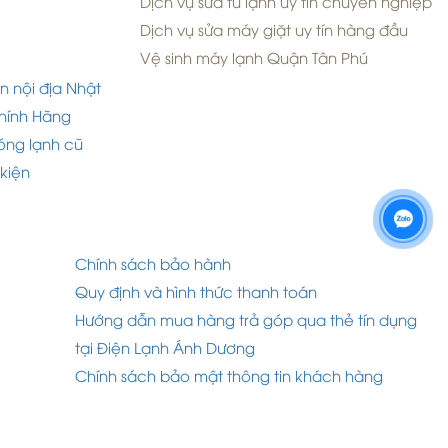
Dịch vụ sửa tủ lạnh uy tín chuyên nghiệp
Dịch vụ sửa máy giặt uy tín hàng đầu
Vệ sinh máy lạnh Quận Tân Phú
n nội địa Nhật
hính Hãng
óng lạnh cũ
 kiện
Chính sách bảo hành
Quy định và hình thức thanh toán
Hướng dẫn mua hàng trả góp qua thẻ tín dụng
tại Điện Lạnh Ánh Dương
Chính sách bảo mật thông tin khách hàng
d by Nina.vn