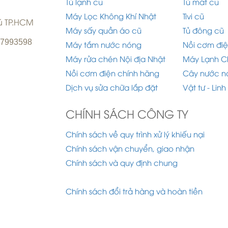
Tủ lạnh cũ
Tủ mát cũ
Máy Lọc Không Khí Nhật
Tivi cũ
hú TP.HCM
Máy sấy quần áo cũ
Tủ đông cũ
977993598
Máy tắm nước nóng
Nồi cơm điệ
Máy rửa chén Nội địa Nhật
Máy Lạnh C
Nồi cơm điện chính hãng
Cây nước n
Dịch vụ sửa chữa lắp đặt
Vật tư - Linh
CHÍNH SÁCH CÔNG TY
Chính sách về quy trình xử lý khiếu nại
Chính sách vận chuyển, giao nhận
Chính sách và quy định chung
Chính sách đổi trả hàng và hoàn tiền
 2015 Công ty TNHH Điện Lạnh Ánh Dương. Designe