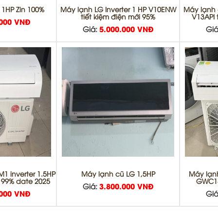
 1HP Zin 100%
Máy lạnh LG Inverter 1 HP V10ENW
Máy lạnh c
tiết kiệm điện mới 95%
V13API 
.000 VNĐ
Giá:
5.000.000 VNĐ
Giá
1 inverter 1.5HP
Máy lạnh cũ LG 1,5HP
Máy lạnh
i 99% date 2025
GWC18
Giá:
3.800.000 VNĐ
.000 VNĐ
Giá