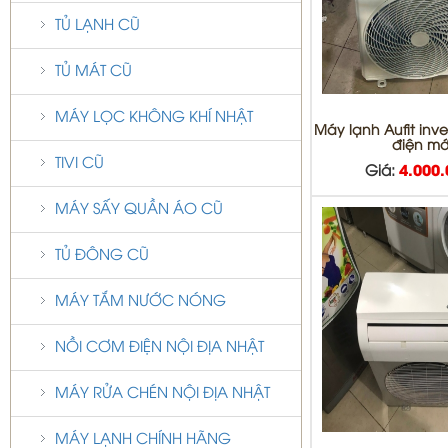
TỦ LẠNH CŨ
TỦ MÁT CŨ
MÁY LỌC KHÔNG KHÍ NHẬT
Máy lạnh Aufit inver
điện mớ
TIVI CŨ
Giá:
4.000
MÁY SẤY QUẦN ÁO CŨ
TỦ ĐÔNG CŨ
MÁY TẮM NƯỚC NÓNG
NỒI CƠM ĐIỆN NỘI ĐỊA NHẬT
MÁY RỬA CHÉN NỘI ĐỊA NHẬT
MÁY LẠNH CHÍNH HÃNG