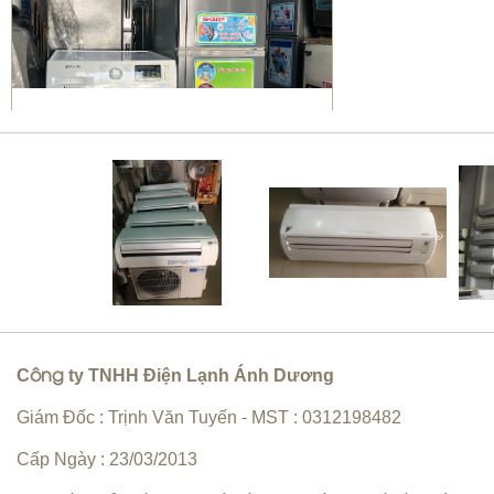
Sửa máy giặt Quận 10 | vệ sinh
máy giặt giá rẻ
Bơm gas máy lạnh quận 10
C
ty TNHH Điện Lạnh Ánh Dương
ông
Giám Đốc : Trịnh Văn Tuyến
MST : 0312198482
-
Cấp Ngày : 23/03/2013