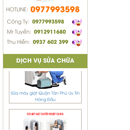
0977993598
HOTLINE:
Công Ty:
0977993598
Mr Tuyến:
0912911680
Thu Hiền:
0937 602 399
DỊCH VỤ SỬA CHỮA
Sửa máy giặt Quận Tân Phú Uy Tín
Hàng Đầu