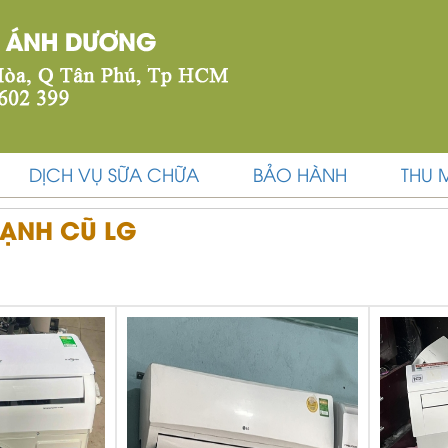
DỊCH VỤ SỮA CHỮA
BẢO HÀNH
THU 
LẠNH CŨ LG