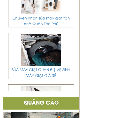
Chuyên nhận sửa máy giặt tận
nhà Quận Tân Phú
SỬA MÁY GIẶT QUẬN 5 | VỆ SINH
MÁY GIẶT GIÁ RẺ
QUẢNG CÁO
DỊCH VỤ DI DỜI THÁO VÀ LẮP ĐẶT