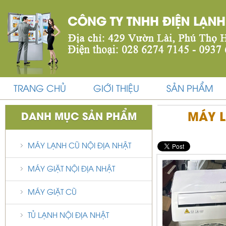
TRANG CHỦ
GIỚI THIỆU
SẢN PHẨM
MÁY 
DANH MỤC SẢN PHẨM
MÁY LẠNH CŨ NỘI ĐỊA NHẬT
MÁY GIẶT NỘI ĐỊA NHẬT
MÁY GIẶT CŨ
TỦ LẠNH NỘI ĐỊA NHẬT