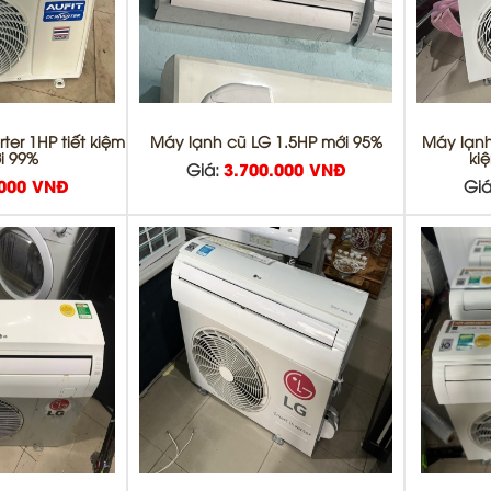
ter 1HP tiết kiệm
Máy lạnh cũ LG 1.5HP mới 95%
Máy lạnh
i 99%
ki
Giá:
3.700.000 VNĐ
.000 VNĐ
Giá