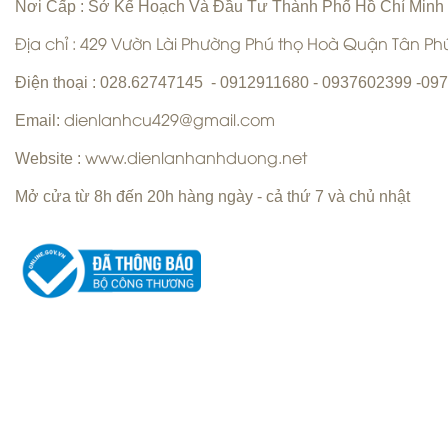
Nơi Cấp : Sở Kế Hoạch Và Đầu Tư Thành Phố Hồ Chí Minh
Địa chỉ : 429 Vườn Lài Phường Phú thọ Hoà Quận Tân P
Vệ sinh máy lạnh Quận 6 | Bơm gas
Điện thoại : 028.62747145 - 0912911680 - 0937602399 -0
máy lạnh Quận 6 |
Email:
dienlanhcu429@gmail.com
Website :
www.dienlanhanhduong.net
Mở cửa từ 8h đến 20h hàng ngày - cả thứ 7 và chủ nhật
Sửa máy giặt Quận Tân Phú Uy Tín
Hàng Đầu
Sửa máy lạnh Quận 5 - Bảo trì máy
lạnh Quận 5
Copyright ©
Chuyên nhận sửa máy giặt tận