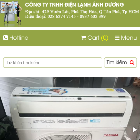
Hotline
Cart
(0)
Menu
Tìm kiếm