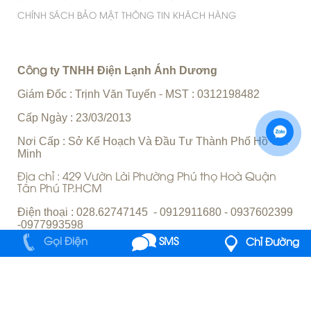
CHÍNH SÁCH BẢO MẬT THÔNG TIN KHÁCH HÀNG
C
ty TNHH Điện Lạnh Ánh Dương
ông
Giám Đốc : Trịnh Văn Tuyến
MST : 0312198482
-
Cấp Ngày : 23/03/2013
Nơi Cấp : Sở Kế Hoạch Và Đầu Tư Thành Phố Hồ Chí
Minh
Địa chỉ : 429 Vườn Lài Phường Phú thọ Hoà Quận
Tân Phú TP.HCM
Điện thoại : 028.62747145 - 0912911680 - 0937602399
-0977993598
Gọi Điện
SMS
Chỉ Đường
Email:
dienlanhcu429@gmail.com
Website :
www.dienlanhanhduong.net
Mở cửa từ 8h đến 20h hàng ngày - cả thứ 7 và chủ nhật