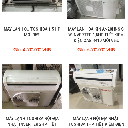
MÁY LẠNH CŨ TOSHIBA 1.5 HP
MÁY LẠNH DAIKIN AN28HNSK-
MỚI 95%
W INVERTER 1,5HP TIẾT KIỆM
ĐIỆN GAS R410 MỚI 95%
Giá
:
4.500.000 VNĐ
Giá
:
6.500.000 VNĐ
MÁY LẠNH TOSHIBA NỘI ĐỊA
MÁY LẠNH NỘI ĐỊA NHẬT
NHẬT INVERTER 2HP TIẾT
TOSHIBA 1HP TIẾT KIỆM ĐIỆN