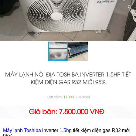
MÁY LẠNH NỘI ĐỊA TOSHIBA INVERTER 1.5HP TIẾT
KIỆM ĐIỆN GAS R32 MỚI 95%
Lượt xem:
11003
| Model:
Giá bán: 7.500.000 VNĐ
Máy lạnh Toshiba
inverter
1.5hp
tiết kiệm điện gas R32 mới
95%