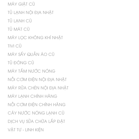
MÁY GIẶT CŨ
TỦ LẠNH NỘI ĐỊA NHẬT
TỦ LẠNH CŨ
TỦ MÁT CŨ
MÁY LỌC KHÔNG KHÍ NHẬT
TIVI CŨ
MÁY SẤY QUẦN ÁO CŨ
TỦ ĐÔNG CŨ
MÁY TẮM NƯỚC NÓNG
NỒI CƠM ĐIỆN NỘI ĐỊA NHẬT
MÁY RỬA CHÉN NỘI ĐỊA NHẬT
MÁY LẠNH CHÍNH HÃNG
NỒI CƠM ĐIỆN CHÍNH HÃNG
CÂY NƯỚC NÓNG LẠNH CŨ
DỊCH VỤ SỬA CHỮA LẮP ĐẶT
VẬT TƯ - LINH KIỆN