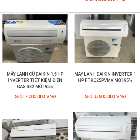
MÁY LẠNH CŨ DAIKIN 1,5 HP
MÁY LẠNH DAIKIN INVERTER 1
INVERTER TIẾT KIỆM ĐIỆN
HP FTKC25PVMV MỚI 95%
GAS R32 MỚI 95%
Giá
:
7.000.000 VNĐ
Giá
:
5.500.000 VNĐ