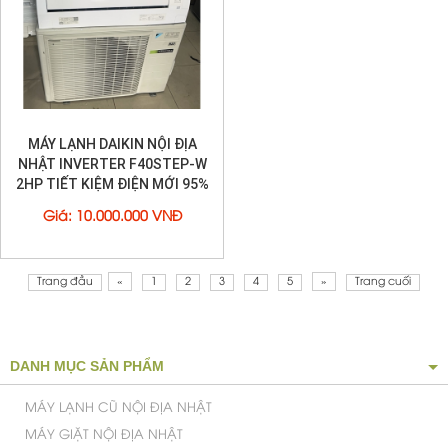
MÁY LẠNH DAIKIN NỘI ĐỊA
NHẬT INVERTER F40STEP-W
2HP TIẾT KIỆM ĐIỆN MỚI 95%
Giá
:
10.000.000 VNĐ
Trang đầu
«
1
2
3
4
5
»
Trang cuối
DANH MỤC SẢN PHẨM
MÁY LẠNH CŨ NỘI ĐỊA NHẬT
MÁY GIẶT NỘI ĐỊA NHẬT