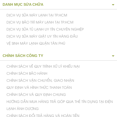
DANH MỤC SỬA CHỮA
DỊCH VỤ SỬA MÁY LẠNH TẠI TP.HCM
DỊCH VỤ BẢO TRÌ MÁY LẠNH TẠI TP.HCM
DỊCH VỤ SỬA TỦ LẠNH UY TÍN CHUYÊN NGHIỆP
DỊCH VỤ SỬA MÁY GIẶT UY TÍN HÀNG ĐẦU
VỆ SINH MÁY LẠNH QUẬN TÂN PHÚ
CHÍNH SÁCH CÔNG TY
CHÍNH SÁCH VỀ QUY TRÌNH XỬ LÝ KHIẾU NẠI
CHÍNH SÁCH BẢO HÀNH
CHÍNH SÁCH VẬN CHUYỂN, GIAO NHẬN
QUY ĐỊNH VÀ HÌNH THỨC THANH TOÁN
CHÍNH SÁCH VÀ QUY ĐỊNH CHUNG
HƯỚNG DẪN MUA HÀNG TRẢ GÓP QUA THẺ TÍN DỤNG TẠI ĐIỆN
LẠNH ÁNH DƯƠNG
CHÍNH SÁCH ĐỔI TRẢ HÀNG VÀ HOÀN TIỀN