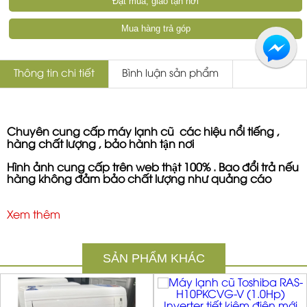
Đặt mua, giao tận nơi
Mua hàng trả góp
Thông tin chi tiết
Bình luận sản phẩm
Chuyên cung cấp
máy lạnh cũ
các hiệu nổi tiếng ,
hàng chất lượng , bảo hành tận nơi
Hình ảnh cung cấp trên web thật 100% . Bao đổi trả nếu
hàng không đảm bảo chất lượng như quảng cáo
Đổi mới tháng đầu nếu quý khách không hài lòng về
sản phẩm
Xem thêm
SẢN PHẨM KHÁC