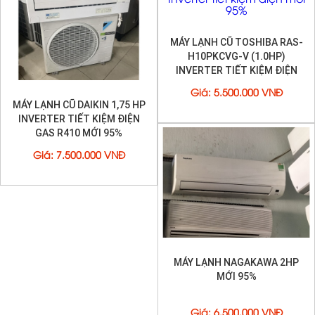
MÁY LẠNH CŨ TOSHIBA RAS-
H10PKCVG-V (1.0HP)
INVERTER TIẾT KIỆM ĐIỆN
MỚI 95%
Giá
:
5.500.000 VNĐ
MÁY LẠNH CŨ DAIKIN 1,75 HP
INVERTER TIẾT KIỆM ĐIỆN
GAS R410 MỚI 95%
Giá
:
7.500.000 VNĐ
MÁY LẠNH NAGAKAWA 2HP
MỚI 95%
Giá
:
6.500.000 VNĐ