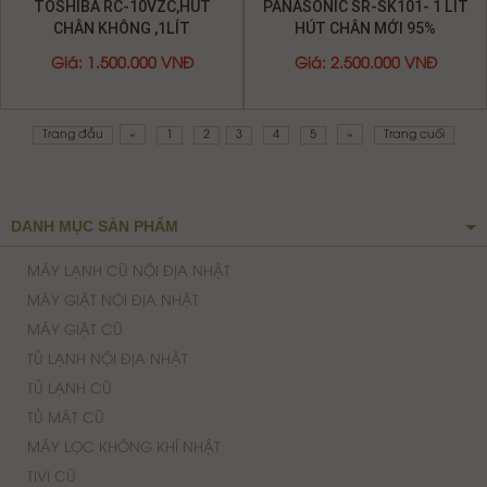
CHÍNH SÁCH CÔNG TY
CHÍNH SÁCH VỀ QUY TRÌNH XỬ LÝ KHIẾU NẠI
CHÍNH SÁCH BẢO HÀNH
CHÍNH SÁCH VẬN CHUYỂN, GIAO NHẬN
QUY ĐỊNH VÀ HÌNH THỨC THANH TOÁN
CHÍNH SÁCH VÀ QUY ĐỊNH CHUNG
HƯỚNG DẪN MUA HÀNG TRẢ GÓP QUA THẺ TÍN DỤNG TẠI ĐIỆN
LẠNH ÁNH DƯƠNG
CHÍNH SÁCH ĐỔI TRẢ HÀNG VÀ HOÀN TIỀN
CHÍNH SÁCH BẢO MẬT THÔNG TIN KHÁCH HÀNG
C
ty TNHH Điện Lạnh Ánh Dương
ông
Giám Đốc : Trịnh Văn Tuyến
MST : 0312198482
-
Cấp Ngày : 23/03/2013