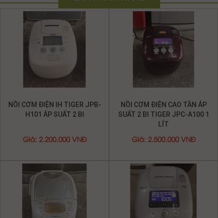
• Nấu gạo trắng
• Nấu áp suất
• Nấu siêu tốc( khoảng 20′)
• Nấu cháo
NỒI CƠM ĐIỆN IH TIGER JPB-
NỒI CƠM ĐIỆN CAO TẦN ÁP
• Nấu xôi
H101 ÁP SUẤT 2 BI
SUẤT 2 BI TIGER JPC-A100 1
Chế độ
• Nấu cơm với đậu đỏ
LÍT
nấu
• Sushi
• Nấu gạo lức
Giá
:
2.200.000 VNĐ
Giá
:
2.500.000 VNĐ
• Nấu gạo lức đã nảy mầm
• Nấu cơm cháy
• Nấu cơm cứng
• Nấu hẹn giờ
NỒI CƠM ĐIỆN CAO TÂN
NỒI CƠM ĐIỆN NỘI ĐỊA TIGER
• Chuông báo khi cơm chín
PANASONIC SR-FD107
JPC-A102 ÁP SUẤT 2 BI DATE
• Kiểu dáng sang trọng, dễ sử dụng với
màn hình hiển thị LCD và nút bấm điện tử
2019
• Tiết kiệm điện
Giá
:
1.000.000 VNĐ
Giá
:
2.200.000 VNĐ
• Đồng hồ định giờ
• Chế độ nấu ổn định.
• Công nghệ Econavi tiết kiệm điện
• Có chức năng hẹn giờ nấu. Đặc biệt hẹn
giờ nấu 2 lần
NỒI CƠM ĐIỆN CAO TÂN IH
NỒI CƠM TÁCH ĐƯỜNG
• Nắp rời bằng inox dễ lau chùi
PANASONIC SR-PB107 1L
ZOJIRUSHI NW-AA10 1 LÍT
• Ruột chống dính, siêu bền
• Giữ nóng trên 24h ( đảm bảo không có
cháy hay vón cục)
Giá
:
2.500.000 VNĐ
Giá
:
4.500.000 VNĐ