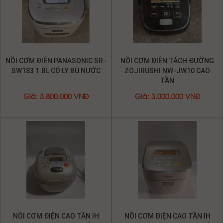
TỦ ĐÔNG CŨ
MÁY TẮM NƯỚC NÓNG
NỒI CƠM ĐIỆN NỘI ĐỊA NHẬT
MÁY RỬA CHÉN NỘI ĐỊA NHẬT
MÁY LẠNH CHÍNH HÃNG
NỒI CƠM ĐIỆN CHÍNH HÃNG
CÂY NƯỚC NÓNG LẠNH CŨ
DỊCH VỤ SỬA CHỮA LẮP ĐẶT
VẬT TƯ - LINH KIỆN
DANH MỤC SỬA CHỮA
DỊCH VỤ SỬA MÁY LẠNH TẠI TP.HCM
DỊCH VỤ BẢO TRÌ MÁY LẠNH TẠI TP.HCM
DỊCH VỤ SỬA TỦ LẠNH UY TÍN CHUYÊN NGHIỆP
DỊCH VỤ SỬA MÁY GIẶT UY TÍN HÀNG ĐẦU
VỆ SINH MÁY LẠNH QUẬN TÂN PHÚ