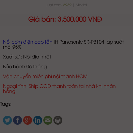
Lượt xem:
6939
| Model:
Giá bán: 3.500.000 VNĐ
Nồi cơm điện cao tần
IH Panasonic SR-PB104 áp suất
mới 95%
Xuất sứ : Nội địa nhật
Bảo hành 06 tháng
Vận chuyển miễn phí nội thành HCM
Ngoại tỉnh: Ship COD thanh toán tại nhà khi nhận
hàng
Tags: