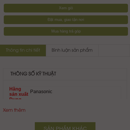
Xem giỏ
Đặt mua, giao tận nơi
Mua hàng trả góp
Thông tin chi tiết
Bình luận sản phẩm
THÔNG SỐ KỸ THUẬT
Hãng
Panasonic
sản xuất
Dung
1.0l
tích
Vỏ nồi
Thép không gỉ
Xem thêm
Điện
năng tiêu
1300W
thụ
SẢN PHẨM KHÁC