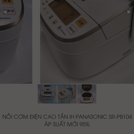
NỒI CƠM ĐIỆN CAO TẦN IH PANASONIC SR-PB104
ÁP SUẤT MỚI 95%