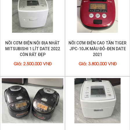
NỒI CƠM ĐIỆN NỘI ĐỊA NHẬT
NỒI CƠM ĐIỆN CAO TẦN TIGER
MITSUBISHI 1 LÍT DATE 2022
JPC-10JK MÀU ĐỎ-ĐEN DATE
CÒN RẤT ĐẸP
2021
Giá
:
2.500.000 VNĐ
Giá
:
3.800.000 VNĐ