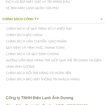
DỊCH VỤ SỬA MÁY GIẶT UY TÍN HÀNG ĐẦU
VỆ SINH MÁY LẠNH QUẬN TÂN PHÚ
CHÍNH SÁCH CÔNG TY
CHÍNH SÁCH VỀ QUY TRÌNH XỬ LÝ KHIẾU NẠI
CHÍNH SÁCH BẢO HÀNH
CHÍNH SÁCH VẬN CHUYỂN, GIAO NHẬN
QUY ĐỊNH VÀ HÌNH THỨC THANH TOÁN
CHÍNH SÁCH VÀ QUY ĐỊNH CHUNG
HƯỚNG DẪN MUA HÀNG TRẢ GÓP QUA THẺ TÍN DỤNG TẠI ĐIỆN
LẠNH ÁNH DƯƠNG
CHÍNH SÁCH ĐỔI TRẢ HÀNG VÀ HOÀN TIỀN
CHÍNH SÁCH BẢO MẬT THÔNG TIN KHÁCH HÀNG
C
ty TNHH Điện Lạnh Ánh Dương
ông