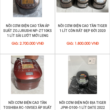
- Đa chức năng với chế độ nấu thiết lập sẵn dành cho:
Cơm trắng, Gạo lứt, Cơm nếp, Cháo, Nấu chậm, Bánh,
Nấu cực nhanh và Hấp, Hầm …
- Thao tác dễ dàng với nút bấm điện tử, màn hình hiển
thị LCD.
- Chức năng hẹn giờ nấu
NỒI CƠM ĐIỆN CAO TẦN ÁP
NỒI CƠM ĐIỆN CAO TẦN TIGER
- Lòng nồi phủ men chống dính 7 lớp
SUẤT ZOJJRUSHI NP-ZT10KS
1 LÍT CÒN RẤT ĐẸP ĐỜI 2020
- Chức năng giữ nóng
1 LÍT SÀI LƯỚT MỚI LENG
- Chế độ nấu ổn định
KENG
- Có thể tháo nắp
Giá
:
2.700.000 VNĐ
Giá
:
1.800.000 VNĐ
•- Xuất xứ: nhật bản
NỒI CƠM ĐIỆN CAO TẦN
NỒI CƠM ĐIỆN NỘI ĐỊA TIGER
TOSHIBA RC-10VSE3 ÁP XUẤT
JPW-D100-1 LÍT DATE 2022