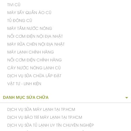
TIVI CŨ
MÁY SẤY QUẦN ÁO CŨ
TỦ ĐÔNG CŨ
MÁY TẮM NƯỚC NÓNG
NỒI CƠM ĐIỆN NỘI ĐỊA NHẬT
MÁY RỬA CHÉN NỘI ĐỊA NHẬT
MÁY LẠNH CHÍNH HÃNG
NỒI CƠM ĐIỆN CHÍNH HÃNG
CÂY NƯỚC NÓNG LẠNH CŨ
DỊCH VỤ SỬA CHỮA LẮP ĐẶT
VẬT TƯ - LINH KIỆN
DANH MỤC SỬA CHỮA
DỊCH VỤ SỬA MÁY LẠNH TẠI TP.HCM
DỊCH VỤ BẢO TRÌ MÁY LẠNH TẠI TP.HCM
DỊCH VỤ SỬA TỦ LẠNH UY TÍN CHUYÊN NGHIỆP