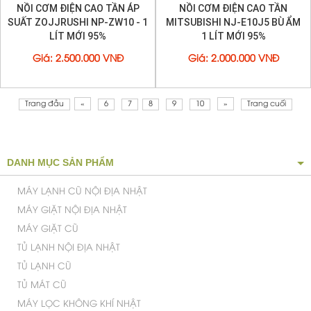
NỒI CƠM ĐIỆN CAO TẦN ÁP
NỒI CƠM ĐIỆN CAO TẦN
SUẤT ZOJJRUSHI NP-ZW10 - 1
MITSUBISHI NJ-E10J5 BÙ ẨM
LÍT MỚI 95%
1 LÍT MỚI 95%
Giá
:
2.500.000 VNĐ
Giá
:
2.000.000 VNĐ
Trang đầu
«
6
7
8
9
10
»
Trang cuối
DANH MỤC SẢN PHẨM
MÁY LẠNH CŨ NỘI ĐỊA NHẬT
MÁY GIẶT NỘI ĐỊA NHẬT
MÁY GIẶT CŨ
TỦ LẠNH NỘI ĐỊA NHẬT
TỦ LẠNH CŨ
TỦ MÁT CŨ
MÁY LỌC KHÔNG KHÍ NHẬT