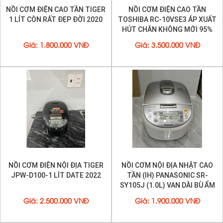
NỒI CƠM ĐIỆN NỘI ĐỊA TIGER
NỒI CƠM NỘI ĐỊA NHẬT CAO
JPW-D100-1 LÍT DATE 2022
TẦN (IH) PANASONIC SR-
SY105J (1.0L) VAN DÀI BÙ ẨM
MỚI 95%
Giá
:
2.500.000 VNĐ
Giá
:
1.900.000 VNĐ
NỒI CƠM ĐIỆN PANASONIC SR-
NỒI CƠM ĐIỆN NỘI ĐỊA NHẬT
SA102 NỘI ĐỊA NHẬT, CAO TẦN,
MITSUBISHI 1 LÍT DATE 2022
CỐC NƯỚC BÙ ẨM
CÒN RẤT ĐẸP
Giá
:
3.500.000 VNĐ
Giá
:
2.500.000 VNĐ
NỒI CƠM ĐIỆN CAO TẦN TIGER
NỒI CƠM ĐIỆN CAO TẦN ÁP
JPC-10JK MÀU ĐỎ-ĐEN DATE
SUẤT ZOJJRUSHI NP-ZW10 - 1
2021
LÍT MỚI 95%
Giá
:
3.800.000 VNĐ
Giá
:
2.500.000 VNĐ