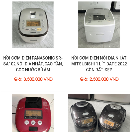
NỒI CƠM ĐIỆN CAO TẦN
NỒI CƠM ĐIỆN CAO TẦN IH
MITSUBISHI NJ-E10J5 BÙ ẨM
PANASONIC SR-HX107 ĐÃ QUA
1 LÍT MỚI 95%
SỬ DỤNG, CÒN MỚI > 95%
Giá
:
2.000.000 VNĐ
Giá
:
2.000.000 VNĐ
Trang đầu
«
6
7
8
9
10
»
Trang cuối
DANH MỤC SẢN PHẨM
MÁY LẠNH CŨ NỘI ĐỊA NHẬT
MÁY GIẶT NỘI ĐỊA NHẬT
MÁY GIẶT CŨ
TỦ LẠNH NỘI ĐỊA NHẬT
TỦ LẠNH CŨ
TỦ MÁT CŨ