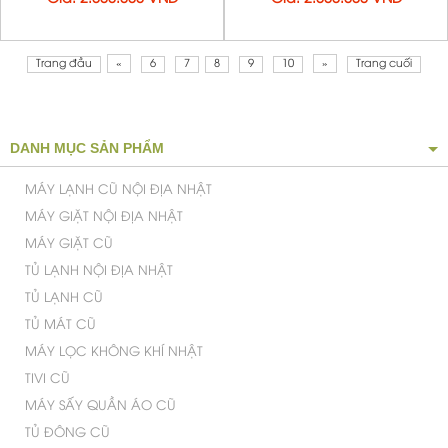
DỊCH VỤ SỬA TỦ LẠNH UY TÍN CHUYÊN NGHIỆP
DỊCH VỤ SỬA MÁY GIẶT UY TÍN HÀNG ĐẦU
VỆ SINH MÁY LẠNH QUẬN TÂN PHÚ
CHÍNH SÁCH CÔNG TY
CHÍNH SÁCH VỀ QUY TRÌNH XỬ LÝ KHIẾU NẠI
CHÍNH SÁCH BẢO HÀNH
CHÍNH SÁCH VẬN CHUYỂN, GIAO NHẬN
QUY ĐỊNH VÀ HÌNH THỨC THANH TOÁN
CHÍNH SÁCH VÀ QUY ĐỊNH CHUNG
HƯỚNG DẪN MUA HÀNG TRẢ GÓP QUA THẺ TÍN DỤNG TẠI ĐIỆN
LẠNH ÁNH DƯƠNG
CHÍNH SÁCH ĐỔI TRẢ HÀNG VÀ HOÀN TIỀN
CHÍNH SÁCH BẢO MẬT THÔNG TIN KHÁCH HÀNG
C
ty TNHH Điện Lạnh Ánh Dương
ông