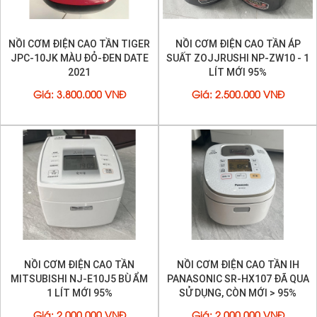
MÁY LỌC KHÔNG KHÍ NHẬT
TIVI CŨ
MÁY SẤY QUẦN ÁO CŨ
TỦ ĐÔNG CŨ
MÁY TẮM NƯỚC NÓNG
NỒI CƠM ĐIỆN NỘI ĐỊA NHẬT
MÁY RỬA CHÉN NỘI ĐỊA NHẬT
MÁY LẠNH CHÍNH HÃNG
NỒI CƠM ĐIỆN CHÍNH HÃNG
CÂY NƯỚC NÓNG LẠNH CŨ
DỊCH VỤ SỬA CHỮA LẮP ĐẶT
VẬT TƯ - LINH KIỆN
DANH MỤC SỬA CHỮA
DỊCH VỤ SỬA MÁY LẠNH TẠI TP.HCM
DỊCH VỤ BẢO TRÌ MÁY LẠNH TẠI TP.HCM