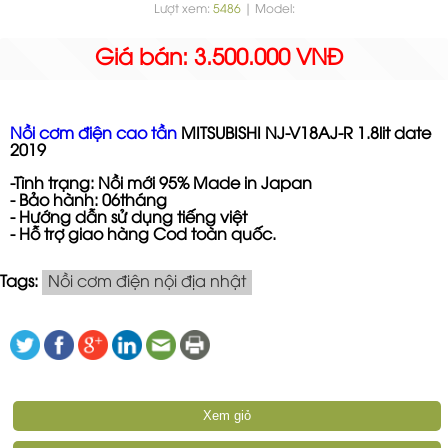
Lượt xem:
5486
| Model:
Giá bán: 3.500.000 VNĐ
Nồi cơm điện cao tần
MITSUBISHI NJ-V18AJ-R 1.8lit date
2019
-Tình trạng: Nồi mới 95% Made in Japan
- Bảo hành: 06tháng
- Hướng dẫn sử dụng tiếng việt
- Hỗ trợ giao hàng Cod toàn quốc.
Tags:
Nồi cơm điện nội địa nhật
Xem giỏ