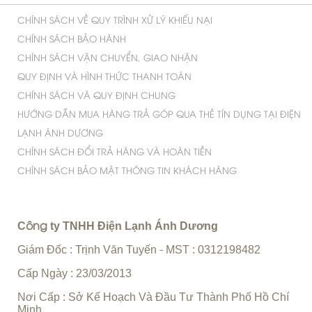
DỊCH VỤ BẢO TRÌ MÁY LẠNH TẠI TP.HCM
DỊCH VỤ SỬA TỦ LẠNH UY TÍN CHUYÊN NGHIỆP
DỊCH VỤ SỬA MÁY GIẶT UY TÍN HÀNG ĐẦU
VỆ SINH MÁY LẠNH QUẬN TÂN PHÚ
CHÍNH SÁCH CÔNG TY
CHÍNH SÁCH VỀ QUY TRÌNH XỬ LÝ KHIẾU NẠI
CHÍNH SÁCH BẢO HÀNH
CHÍNH SÁCH VẬN CHUYỂN, GIAO NHẬN
QUY ĐỊNH VÀ HÌNH THỨC THANH TOÁN
CHÍNH SÁCH VÀ QUY ĐỊNH CHUNG
HƯỚNG DẪN MUA HÀNG TRẢ GÓP QUA THẺ TÍN DỤNG TẠI ĐIỆN
LẠNH ÁNH DƯƠNG
CHÍNH SÁCH ĐỔI TRẢ HÀNG VÀ HOÀN TIỀN
CHÍNH SÁCH BẢO MẬT THÔNG TIN KHÁCH HÀNG