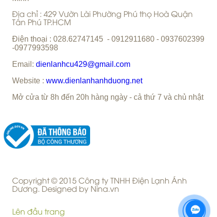
C
ty TNHH Điện Lạnh Ánh Dương
ông
Giám Đốc : Trịnh Văn Tuyến
MST : 0312198482
-
Cấp Ngày : 23/03/2013
Nơi Cấp : Sở Kế Hoạch Và Đầu Tư Thành Phố Hồ Chí
Minh
Địa chỉ : 429 Vườn Lài Phường Phú thọ Hoà Quận
Tân Phú TP.HCM
Điện thoại : 028.62747145 - 0912911680 - 0937602399
-0977993598
Email:
dienlanhcu429@gmail.com
Website :
www.dienlanhanhduong.net
Mở cửa từ 8h đến 20h hàng ngày - cả thứ 7 và chủ nhật