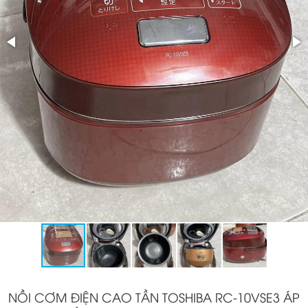
NỒI CƠM ĐIỆN CAO TẦN TOSHIBA RC-10VSE3 ÁP