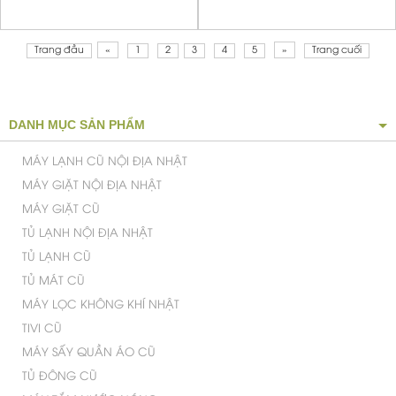
NỒI CƠM ĐIỆN CAO TẦN IH
NỒI CƠM ĐIỆN CAO TẦN IH
TOSHIBA RC-10VZC,HÚT
PANASONIC SR-SK101- 1 LÍT
CHÂN KHÔNG ,1LÍT
HÚT CHÂN MỚI 95%
Giá
:
1.500.000 VNĐ
Giá
:
2.500.000 VNĐ
Trang đầu
«
1
2
3
4
5
»
Trang cuối
DANH MỤC SẢN PHẨM
MÁY LẠNH CŨ NỘI ĐỊA NHẬT
MÁY GIẶT NỘI ĐỊA NHẬT
MÁY GIẶT CŨ
TỦ LẠNH NỘI ĐỊA NHẬT
TỦ LẠNH CŨ