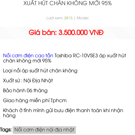
XUẤT HÚT CHÂN KHÔNG MỚI 95%
Lượt xem:
2815
| Model:
Giá bán: 3.500.000 VNĐ
Nồi cơm điện cao tần
Toshiba RC-10VSE3 áp xuất hút
chân không mới 95%
Loại nồi áp suất hút chân không
Xuất sứ : Nội Địa Nhật
Bảo hành 06 tháng
Giao hàng miễn phí Tphcm
Khách ở tỉnh mình gửi bưu điện thanh toán khi nhận
hàng
Tags:
Nồi cơm điện nội địa nhật