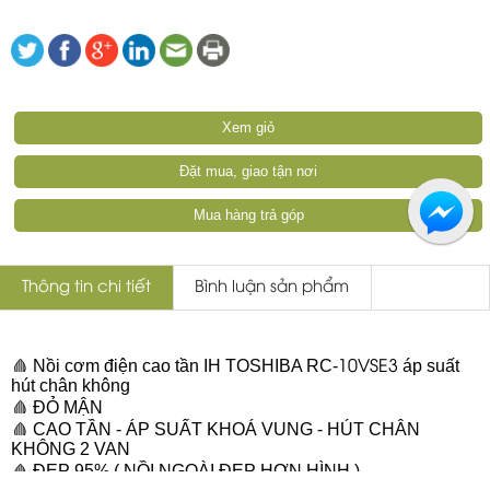
Xem giỏ
Đặt mua, giao tận nơi
Mua hàng trả góp
Thông tin chi tiết
Bình luận sản phẩm
Nồi cơm điện cao tần
IH TOSHIBA RC-
áp suất
10VSE3
hút chân không
ĐỎ MẬN
CAO TẦN - ÁP SUẤT KHOÁ VUNG - HÚT CHÂN
KHÔNG 2 VAN
ĐẸP 95% ( NỒI NGOÀI ĐẸP HƠN HÌNH )