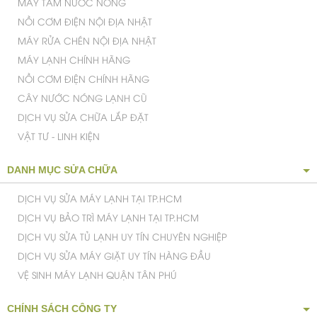
TỦ MÁT CŨ
MÁY LỌC KHÔNG KHÍ NHẬT
TIVI CŨ
MÁY SẤY QUẦN ÁO CŨ
TỦ ĐÔNG CŨ
MÁY TẮM NƯỚC NÓNG
NỒI CƠM ĐIỆN NỘI ĐỊA NHẬT
MÁY RỬA CHÉN NỘI ĐỊA NHẬT
MÁY LẠNH CHÍNH HÃNG
NỒI CƠM ĐIỆN CHÍNH HÃNG
CÂY NƯỚC NÓNG LẠNH CŨ
DỊCH VỤ SỬA CHỮA LẮP ĐẶT
VẬT TƯ - LINH KIỆN
DANH MỤC SỬA CHỮA
DỊCH VỤ SỬA MÁY LẠNH TẠI TP.HCM