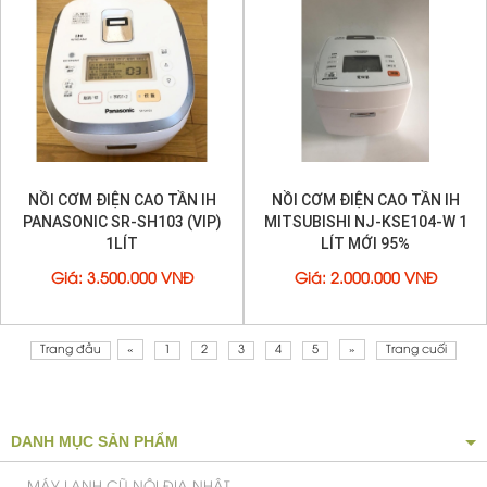
NỒI CƠM ĐIỆN CAO TẦN IH
NỒI CƠM ĐIỆN CAO TẦN IH
PANASONIC SR-SH103 (VIP)
MITSUBISHI NJ-KSE104-W 1
1LÍT
LÍT MỚI 95%
Giá
:
3.500.000 VNĐ
Giá
:
2.000.000 VNĐ
Trang đầu
«
1
2
3
4
5
»
Trang cuối
DANH MỤC SẢN PHẨM
MÁY LẠNH CŨ NỘI ĐỊA NHẬT