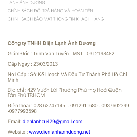
LẠNH ÁNH DƯƠNG
CHÍNH SÁCH ĐỔI TRẢ HÀNG VÀ HOÀN TIỀN
CHÍNH SÁCH BẢO MẬT THÔNG TIN KHÁCH HÀNG
C
ty TNHH Điện Lạnh Ánh Dương
ông
Giám Đốc : Trịnh Văn Tuyến
MST : 0312198482
-
Cấp Ngày : 23/03/2013
Nơi Cấp : Sở Kế Hoạch Và Đầu Tư Thành Phố Hồ Chí
Minh
Địa chỉ : 429 Vườn Lài Phường Phú thọ Hoà Quận
Tân Phú TP.HCM
Điện thoại : 028.62747145 - 0912911680 - 0937602399
-0977993598
Email:
dienlanhcu429@gmail.com
Website :
www.dienlanhanhduong.net