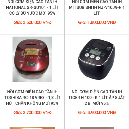
NỒI CƠM ĐIỆN CAO TẦN IH
NỒI CƠM ĐIỆN CAO TẦN IH
NATIONAL SR-SU101 - 1 LÍT
MITSUBISHI IH NJ-V10J9-R 1
CÓ LY BÙ NƯỚC MỚI 95%
LÍT
Giá
:
3.500.000 VNĐ
Giá
:
1.800.000 VNĐ
NỒI CƠM ĐIỆN CAO TẦN IH
NỒI CƠM ĐIỆN CAO TẦN IH
TOSHIBA RC-18 VRE3 - 1,8 LÍT
TIGER H 100 - K 1 LÍT ÁP SUẤT
HÚT CHÂN KHÔNG MỚI 95%
2 BI MỚI 95%
Giá
:
3.700.000 VNĐ
Giá
:
3.900.000 VNĐ