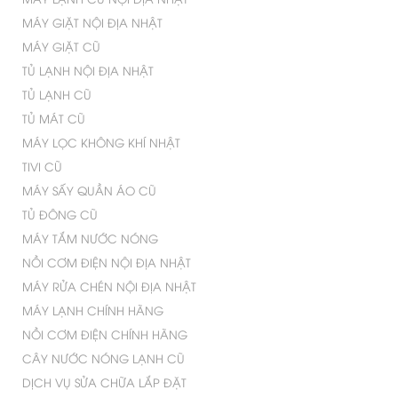
MÁY GIẶT NỘI ĐỊA NHẬT
MÁY GIẶT CŨ
TỦ LẠNH NỘI ĐỊA NHẬT
TỦ LẠNH CŨ
TỦ MÁT CŨ
MÁY LỌC KHÔNG KHÍ NHẬT
TIVI CŨ
MÁY SẤY QUẦN ÁO CŨ
TỦ ĐÔNG CŨ
MÁY TẮM NƯỚC NÓNG
NỒI CƠM ĐIỆN NỘI ĐỊA NHẬT
MÁY RỬA CHÉN NỘI ĐỊA NHẬT
MÁY LẠNH CHÍNH HÃNG
NỒI CƠM ĐIỆN CHÍNH HÃNG
CÂY NƯỚC NÓNG LẠNH CŨ
DỊCH VỤ SỬA CHỮA LẮP ĐẶT