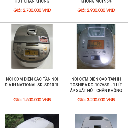
HÚT CHÂN KHÔNG
KHÔNG MỚI 95%
Giá
:
2.700.000 VNĐ
Giá
:
2.900.000 VNĐ
NỒI CƠM ĐIỆN CAO TẦN NỘI
NỒI CƠM ĐIỆN CAO TẦN IH
ĐỊA IH NATIONAL SR-SD10 1L
TOSHIBA RC-107VSS - 1 LÍT
ÁP SUẤT HÚT CHÂN KHÔNG
Giá
:
1.500.000 VNĐ
Giá
:
3.200.000 VNĐ