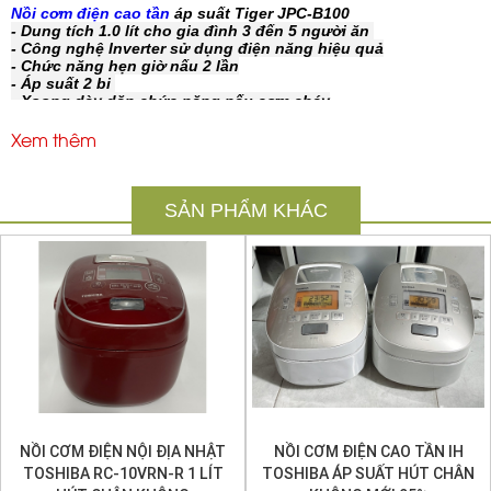
Nồi cơm điện cao tần
áp suất Tiger JPC-B100
- Dung tích 1.0 lít cho gia đình 3 đến 5 người ăn
- Công nghệ Inverter sử dụng điện năng hiệu quả
- Chức năng hẹn giờ nấu 2 lần
- Áp suất 2 bi
- Xoong dày dặn chức năng nấu cơm cháy
-
SẢN PHẨM
MADE IN JAPAN 100%
Xem thêm
Nồi cơm điện cao tần
áp suất Tiger JPC-B100
- Chất liệu: vỏ nồi cao cấp, lòng nồi = thép không gỉ, đồng,
nhôm
SẢN PHẨM KHÁC
- Nguồn vào : AC100V
- Trọng lượng : 5.0kg
- Nước sản xuất: Nhật Bản
- Thiết kế dễ tháo rời để lau chùi, vệ sinh
- Đồng hồ hẹn giờ
- Giữ ấm cơm 48h
- Đun nóng cảm ứng, chín từ trong ra ngoài giúp cơm ngon
mà không bị cháy hay sống.
- Làm chín cơm và thực phẩm ở áp suất 1.25ATM và 135 độ C.
- Menu: gạo trắng (Okoge), nấu ăn nhanh, gạo nâu, cháo, gạo
với đậu đỏ, gạo kê, lên men bánh mì, nướng bánh, nấu nướng
NỒI CƠM ĐIỆN NỘI ĐỊA NHẬT
NỒI CƠM ĐIỆN CAO TẦN IH
TOSHIBA RC-10VRN-R 1 LÍT
TOSHIBA ÁP SUẤT HÚT CHÂN