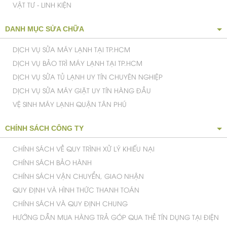
VẬT TƯ - LINH KIỆN
DANH MỤC SỬA CHỮA
DỊCH VỤ SỬA MÁY LẠNH TẠI TP.HCM
DỊCH VỤ BẢO TRÌ MÁY LẠNH TẠI TP.HCM
DỊCH VỤ SỬA TỦ LẠNH UY TÍN CHUYÊN NGHIỆP
DỊCH VỤ SỬA MÁY GIẶT UY TÍN HÀNG ĐẦU
VỆ SINH MÁY LẠNH QUẬN TÂN PHÚ
CHÍNH SÁCH CÔNG TY
CHÍNH SÁCH VỀ QUY TRÌNH XỬ LÝ KHIẾU NẠI
CHÍNH SÁCH BẢO HÀNH
CHÍNH SÁCH VẬN CHUYỂN, GIAO NHẬN
QUY ĐỊNH VÀ HÌNH THỨC THANH TOÁN
CHÍNH SÁCH VÀ QUY ĐỊNH CHUNG
HƯỚNG DẪN MUA HÀNG TRẢ GÓP QUA THẺ TÍN DỤNG TẠI ĐIỆN