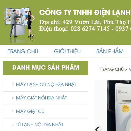
TRANG CHỦ
GIỚI THIỆU
SẢN PHẨM
DANH MỤC SẢN PHẨM
TRANG CHỦ
>
M
MÁY LẠNH CŨ NỘI ĐỊA NHẬT
MÁY GIẶT NỘI ĐỊA NHẬT
MÁY GIẶT CŨ
TỦ LẠNH NỘI ĐỊA NHẬT