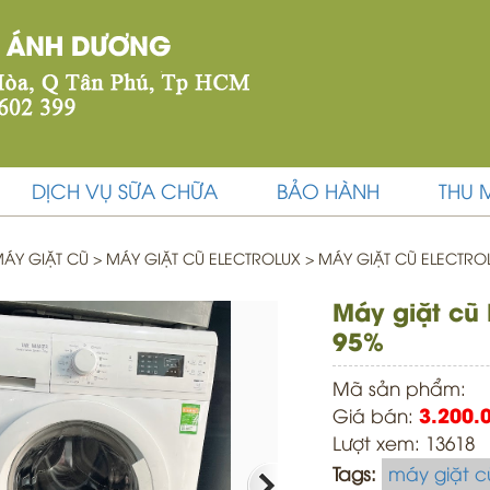
DỊCH VỤ SỮA CHỮA
BẢO HÀNH
THU 
ÁY GIẶT CŨ
>
MÁY GIẶT CŨ ELECTROLUX >
MÁY GIẶT CŨ ELECTROL
Máy giặt cũ
95%
Mã sản phẩm:
Giá bán:
3.200.
Lượt xem: 13618
Tags:
máy giặt c