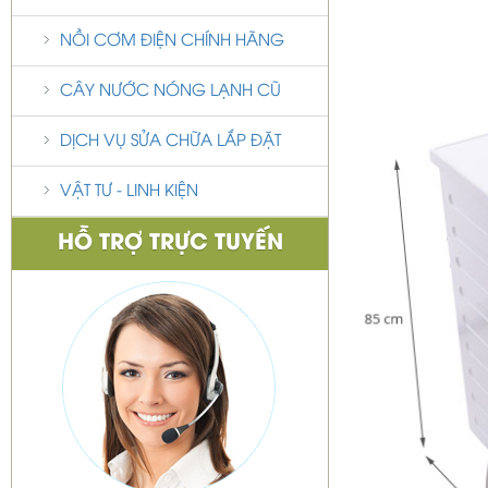
NỒI CƠM ĐIỆN CHÍNH HÃNG
CÂY NƯỚC NÓNG LẠNH CŨ
DỊCH VỤ SỬA CHỮA LẮP ĐẶT
VẬT TƯ - LINH KIỆN
HỖ TRỢ TRỰC TUYẾN