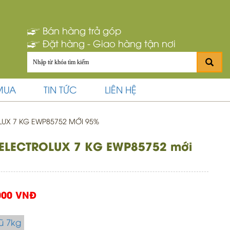
Bán hàng trả góp
Đặt hàng - Giao hàng tận nơi
MUA
TIN TỨC
LIÊN HỆ
UX 7 KG EWP85752 MỚI 95%
 ELECTROLUX 7 KG EWP85752 mới
000 VNĐ
ũ 7kg