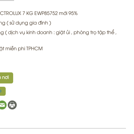
CTROLUX 7 KG EWP85752 mới 95%
g ( sử dụng gia đình )
( dịch vụ kinh doanh : giặt ủi , phòng trọ tập thể ,
t miễn phi TPHCM
 nơi
p