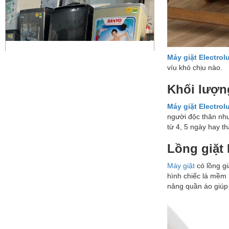
Máy giặt Electrol
víu khó chịu nào.
Sửa máy giặt Quận 10 | vệ sinh
máy giặt giá rẻ
Khối lượng
Máy giặt Electrol
người độc thân như
từ 4, 5 ngày hay th
Lồng giặt 
Máy giặt
có lồng gi
Bơm gas máy lạnh quận 10
hình chiếc lá mềm 
nâng quần áo giúp đ