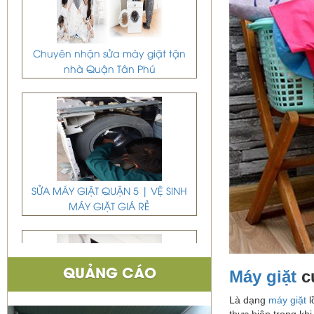
Chuyên nhận sửa máy giặt tận
nhà Quận Tân Phú
SỬA MÁY GIẶT QUẬN 5 | VỆ SINH
MÁY GIẶT GIÁ RẺ
Máy giặt
c
QUẢNG CÁO
Là dạng
máy giặt
l