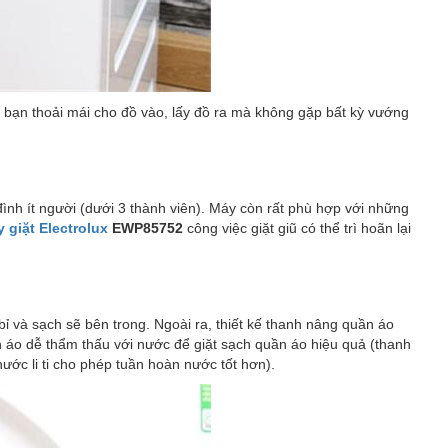
p bạn thoải mái cho đồ vào, lấy đồ ra mà không gặp bất kỳ vướng
đình ít người (dưới 3 thành viên). Máy còn rất phù hợp với những
 giặt Electrolux
EWP85752
công việc giặt giũ có thể trì hoãn lại
ỉ và sạch sẽ bên trong. Ngoài ra, thiết kế thanh nâng quần áo
ần áo dễ thẩm thấu với nước để giặt sạch quần áo hiệu quả (thanh
nước li ti cho phép tuần hoàn nước tốt hơn).