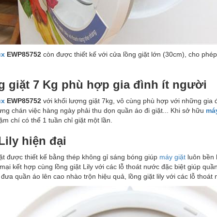
ux
EWP85752
còn được thiết kế với cửa lồng giặt lớn (30cm), cho phé
 giặt 7 Kg phù hợp gia đình ít người
ux
EWP85752
với khối lượng giặt 7kg, vô cùng phù hợp với những gia 
ng chán việc hàng ngày phải thu dọn quần áo đi giặt... Khi sở hữu
máy
ậm chí có thể 1 tuần chỉ giặt một lần.
Lily hiện đại
ặt được thiết kế bằng thép không gỉ sáng bóng giúp
máy giặt
luôn bền b
mại kết hợp cùng lồng giặt Lily với các lỗ thoát nước đặc biệt giúp qu
ưa quần áo lên cao nhào trộn hiệu quả, lồng giặt lily với các lỗ thoát 