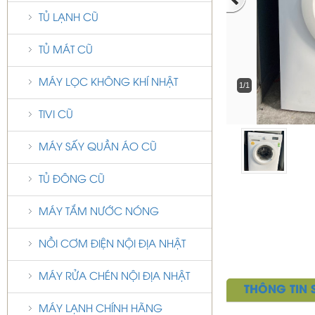
TỦ LẠNH CŨ
TỦ MÁT CŨ
MÁY LỌC KHÔNG KHÍ NHẬT
1/1
TIVI CŨ
MÁY SẤY QUẦN ÁO CŨ
TỦ ĐÔNG CŨ
MÁY TẮM NƯỚC NÓNG
NỒI CƠM ĐIỆN NỘI ĐỊA NHẬT
MÁY RỬA CHÉN NỘI ĐỊA NHẬT
THÔNG TIN
MÁY LẠNH CHÍNH HÃNG