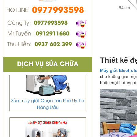
0977993598
HOTLINE:
Công Ty:
0977993598
Mr Tuyến:
0912911680
Thu Hiền:
0937 602 399
Thiết kế đ
DỊCH VỤ SỬA CHỮA
Máy giặt Electrol
cho không gian nội
hoặc một ít dung d
Sửa máy giặt Quận Tân Phú Uy Tín
Hàng Đầu