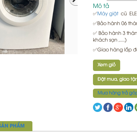
Mô tả
✅
Máy giặt
cũ ELE
✅Bảo hành 06 thán
✅ Bảo hành 3 tháng 
khách sạn ,....)
✅Giao hàng lắp đặ
Xem giỏ
Đặt mua, giao tận
Mua hàng trả gó
 SẢN PHẨM