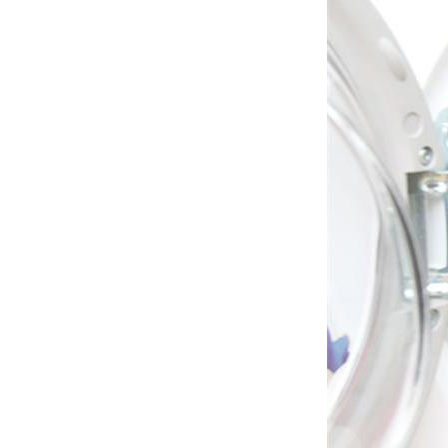
Vệ sinh máy lạnh Quận 6 | Bơm gas
máy lạnh Quận 6 |
Sửa máy giặt Quận Tân Phú Uy Tín
Hàng Đầu
Sửa máy lạnh Quận 5 - Bảo trì máy
lạnh Quận 5
Chuyên nhận sửa máy giặt tận