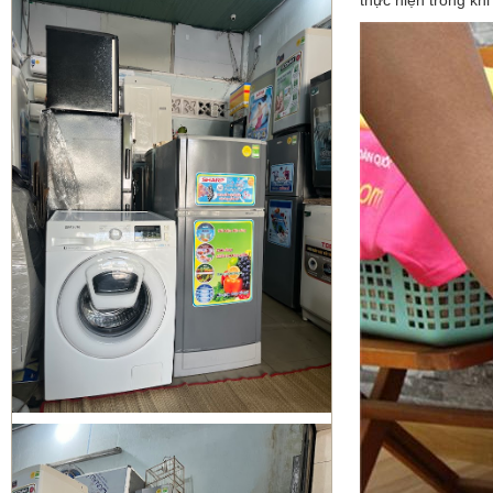
thực hiện trong kh
DỊCH VỤ DI DỜI THÁO VÀ LẮP ĐẶT
MÁY LẠNH QUẬN BÌNH TÂN
Sửa tủ lạnh Quận 1 | Bơm Gas tủ
lạnh Quận 1
Sửa máy giặt Quận 3 | vệ sinh máy
giặt quận 3