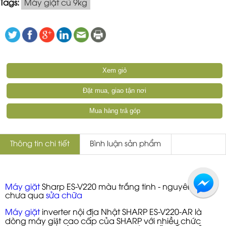
Tags:
Máy giặt cũ 9kg
Xem giỏ
Đặt mua, giao tận nơi
Mua hàng trả góp
Thông tin chi tiết
Bình luận sản phẩm
Máy giặt
Sharp ES-V220 màu trắng tinh - nguyên zin
chưa qua
sửa chữa
Máy giặt
inverter nội địa Nhật SHARP ES-V220-AR là
dòng máy giặt cao cấp của SHARP với nhiều chức