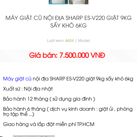
MÁY GIẶT CŨ NỘI ĐỊA SHARP ES-V220 GIẶT 9KG
SẤY KHÔ 6KG
Lượt xem:
4604
| Model:
Giá bán: 7.500.000 VNĐ
Máy giặt cũ
nội địa SHARP ES-V220 giặt 9kg sấy khô 6kg
Xuất sứ : Nội địa nhật
Bảo hành 12 tháng ( sử dụng gia đình )
Bảo hành 6 tháng ( dịch vụ kinh doanh : giặt ủi , phòng
trọ tập thể ...)
Giao hàng và lắp đặt miễn phí TP.HCM