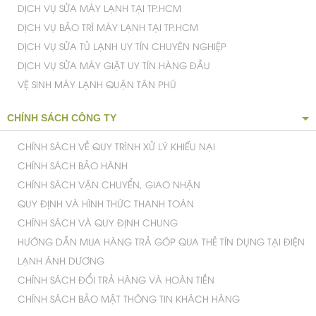
CHÍNH SÁCH CÔNG TY
CHÍNH SÁCH VỀ QUY TRÌNH XỬ LÝ KHIẾU NẠI
CHÍNH SÁCH BẢO HÀNH
CHÍNH SÁCH VẬN CHUYỂN, GIAO NHẬN
QUY ĐỊNH VÀ HÌNH THỨC THANH TOÁN
CHÍNH SÁCH VÀ QUY ĐỊNH CHUNG
HƯỚNG DẪN MUA HÀNG TRẢ GÓP QUA THẺ TÍN DỤNG TẠI ĐIỆN
LẠNH ÁNH DƯƠNG
CHÍNH SÁCH ĐỔI TRẢ HÀNG VÀ HOÀN TIỀN
CHÍNH SÁCH BẢO MẬT THÔNG TIN KHÁCH HÀNG
C
ty TNHH Điện Lạnh Ánh Dương
ông
Giám Đốc : Trịnh Văn Tuyến
MST : 0312198482
-
Cấp Ngày : 23/03/2013