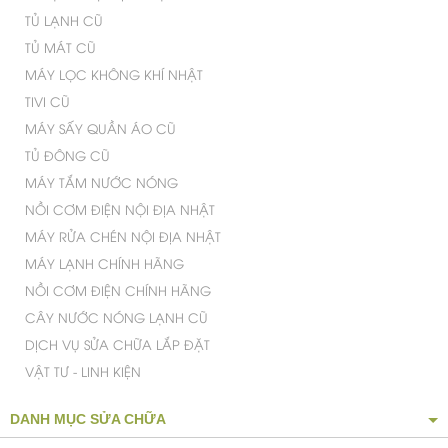
TỦ ĐÔNG CŨ
MÁY TẮM NƯỚC NÓNG
NỒI CƠM ĐIỆN NỘI ĐỊA NHẬT
MÁY RỬA CHÉN NỘI ĐỊA NHẬT
MÁY LẠNH CHÍNH HÃNG
NỒI CƠM ĐIỆN CHÍNH HÃNG
CÂY NƯỚC NÓNG LẠNH CŨ
DỊCH VỤ SỬA CHỮA LẮP ĐẶT
VẬT TƯ - LINH KIỆN
DANH MỤC SỬA CHỮA
DỊCH VỤ SỬA MÁY LẠNH TẠI TP.HCM
DỊCH VỤ BẢO TRÌ MÁY LẠNH TẠI TP.HCM
DỊCH VỤ SỬA TỦ LẠNH UY TÍN CHUYÊN NGHIỆP
DỊCH VỤ SỬA MÁY GIẶT UY TÍN HÀNG ĐẦU
VỆ SINH MÁY LẠNH QUẬN TÂN PHÚ