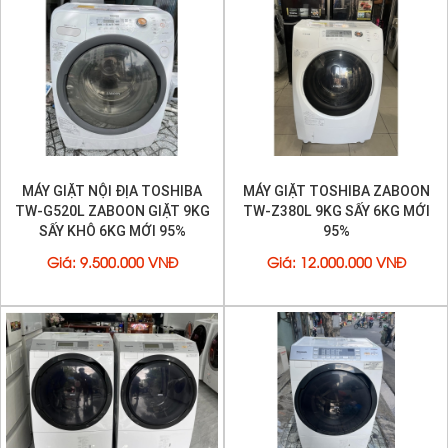
- Chế độ giặt
Ion
plasmacluster, giặt khô không dùng
nước. Giặt áo quần da, giày da...làm mất mùi hôi của
giày...
Máy được sản xuất tại Nhật Bản
Miễn phí giao hàng lắp đặt trong TP HCM
- tặng biến áp đổi nguồn . BẢO HÀNH 1 NĂM
MÁY GIẶT NỘI ĐỊA TOSHIBA
MÁY GIẶT TOSHIBA ZABOON
TW-G520L ZABOON GIẶT 9KG
TW-Z380L 9KG SẤY 6KG MỚI
SẤY KHÔ 6KG MỚI 95%
95%
Giá
:
9.500.000 VNĐ
Giá
:
12.000.000 VNĐ