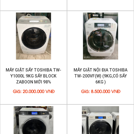
MÁY GIẶT SẤY TOSHIBA TW-
MÁY GIẶT NỘI ĐỊA TOSHIBA
Y1000L 9KG SẤY BLOCK
TW-200VF(W) (9KG,CÓ SẤY
ZABOON MỚI 98%
6KG )
Giá
:
20.000.000 VNĐ
Giá
:
8.500.000 VNĐ
MÁY GIẶT SẤY NỘI ĐỊA
MÁY GIẶT NỘI ĐỊA PANASONIC
PANASONIC NA-VX820SL
NA-VX9500L GIẶT 10KG SẤY
9KG,CẢM ỨNG VIP
6KG HÀNG SÀI LƯỚT