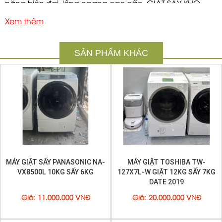
năng hiện đại, lồng ngang cao cấp. GIẶT SẤY KHÔ
CẤT TỦ LUÔN KO CẦN PHƠI NHÉ
Xem thêm
Rất nhiều chế độ giặt:
• Giặt ngâm
SẢN PHẨM KHÁC
• Giặt thường
• Vắt
• Xả
•Giặt đồ len,dạ
•Giặt chăn
•Giặt tùy chọn
MÁY GIẶT SẤY PANASONIC NA-
MÁY GIẶT TOSHIBA TW-
•Giặt tiết kiệm
VX8500L 10KG SẤY 6KG
127X7L-W GIẶT 12KG SẤY 7KG
Đặc biệt:
DATE 2019
- Công nghệ Nano Titanium hay
ion
Ag+ giúp diệt
Giá
:
11.000.000 VNĐ
Giá
:
20.000.000 VNĐ
khuẩn quần áo, trẻ nhỏ mặc đồ không có cảm giác
ngứa ngáy, khó chịu (vì làn da trẻ em khá nhạy cảm).