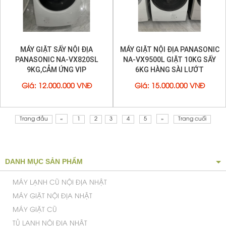
Giá
:
12.000.000 VNĐ
Giá
:
15.000.000 VNĐ
Trang đầu
«
1
2
3
4
5
»
Trang cuối
DANH MỤC SẢN PHẨM
MÁY LẠNH CŨ NỘI ĐỊA NHẬT
MÁY GIẶT NỘI ĐỊA NHẬT
MÁY GIẶT CŨ
TỦ LẠNH NỘI ĐỊA NHẬT
TỦ LẠNH CŨ
TỦ MÁT CŨ
MÁY LỌC KHÔNG KHÍ NHẬT
TIVI CŨ
MÁY SẤY QUẦN ÁO CŨ