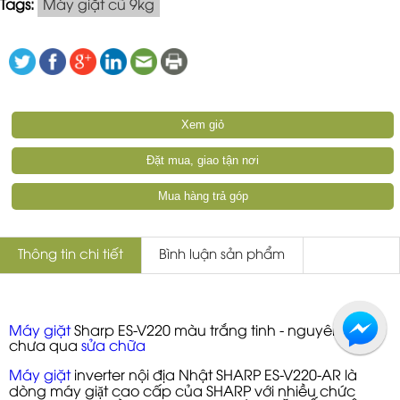
Tags:
Máy giặt cũ 9kg
Xem giỏ
Đặt mua, giao tận nơi
Mua hàng trả góp
Thông tin chi tiết
Bình luận sản phẩm
Máy giặt
Sharp ES-V220 màu trắng tinh - nguyên zin
chưa qua
sửa chữa
Máy giặt
inverter nội địa Nhật SHARP ES-V220-AR là
dòng máy giặt cao cấp của SHARP với nhiều chức