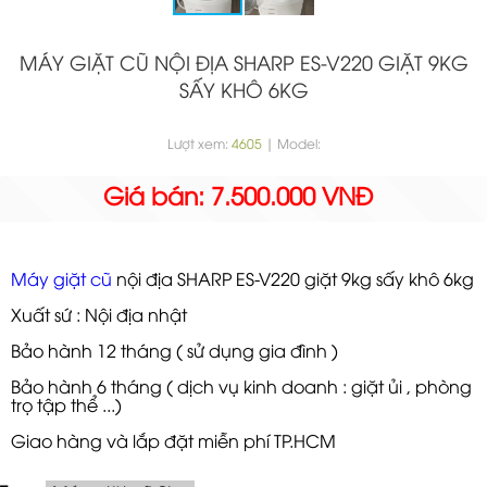
MÁY GIẶT CŨ NỘI ĐỊA SHARP ES-V220 GIẶT 9KG
SẤY KHÔ 6KG
Lượt xem:
4605
| Model:
Giá bán: 7.500.000 VNĐ
Máy giặt cũ
nội địa SHARP ES-V220 giặt 9kg sấy khô 6kg
Xuất sứ : Nội địa nhật
Bảo hành 12 tháng ( sử dụng gia đình )
Bảo hành 6 tháng ( dịch vụ kinh doanh : giặt ủi , phòng
trọ tập thể ...)
Giao hàng và lắp đặt miễn phí TP.HCM