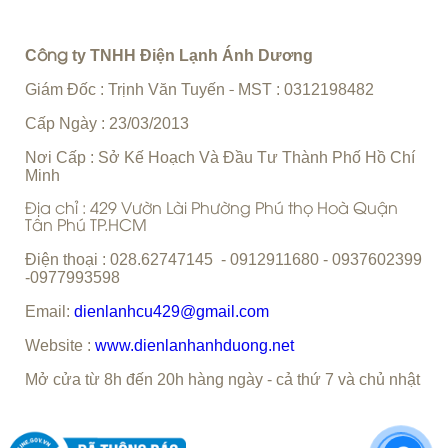
C
ty TNHH Điện Lạnh Ánh Dương
ông
Giám Đốc : Trịnh Văn Tuyến
MST : 0312198482
-
Cấp Ngày : 23/03/2013
Nơi Cấp : Sở Kế Hoạch Và Đầu Tư Thành Phố Hồ Chí
Minh
Địa chỉ : 429 Vườn Lài Phường Phú thọ Hoà Quận
Tân Phú TP.HCM
Điện thoại : 028.62747145 - 0912911680 - 0937602399
-0977993598
Email:
dienlanhcu429@gmail.com
Website :
www.dienlanhanhduong.net
Mở cửa từ 8h đến 20h hàng ngày - cả thứ 7 và chủ nhật