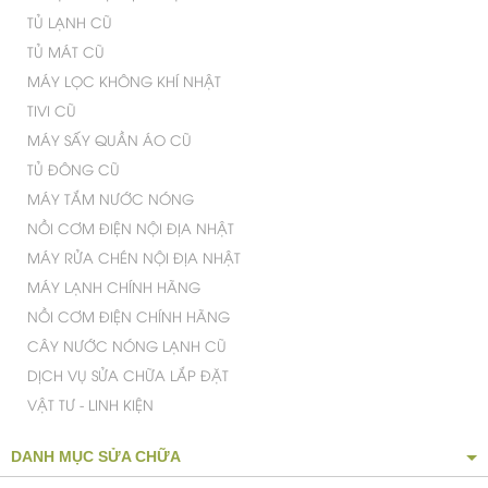
TỦ LẠNH CŨ
TỦ MÁT CŨ
MÁY LỌC KHÔNG KHÍ NHẬT
TIVI CŨ
MÁY SẤY QUẦN ÁO CŨ
TỦ ĐÔNG CŨ
MÁY TẮM NƯỚC NÓNG
NỒI CƠM ĐIỆN NỘI ĐỊA NHẬT
MÁY RỬA CHÉN NỘI ĐỊA NHẬT
MÁY LẠNH CHÍNH HÃNG
NỒI CƠM ĐIỆN CHÍNH HÃNG
CÂY NƯỚC NÓNG LẠNH CŨ
DỊCH VỤ SỬA CHỮA LẮP ĐẶT
VẬT TƯ - LINH KIỆN
DANH MỤC SỬA CHỮA