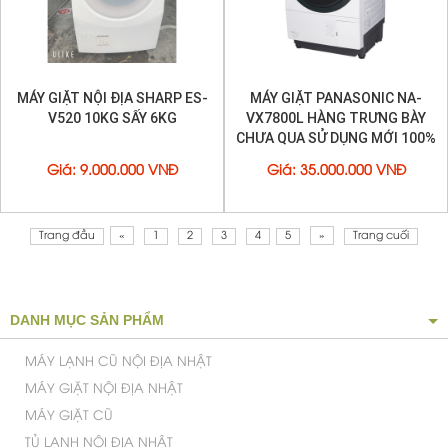
MÁY GIẶT NỘI ĐỊA SHARP ES-
MÁY GIẶT PANASONIC NA-
V520 10KG SẤY 6KG
VX7800L HÀNG TRƯNG BÀY
CHƯA QUA SỬ DỤNG MỚI 100%
Giá
:
9.000.000 VNĐ
Giá
:
35.000.000 VNĐ
Trang đầu
«
1
2
3
4
5
»
Trang cuối
DANH MỤC SẢN PHẨM
MÁY LẠNH CŨ NỘI ĐỊA NHẬT
MÁY GIẶT NỘI ĐỊA NHẬT
MÁY GIẶT CŨ
TỦ LẠNH NỘI ĐỊA NHẬT