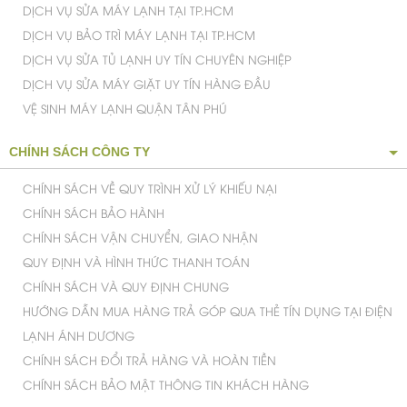
DỊCH VỤ SỬA MÁY LẠNH TẠI TP.HCM
DỊCH VỤ BẢO TRÌ MÁY LẠNH TẠI TP.HCM
DỊCH VỤ SỬA TỦ LẠNH UY TÍN CHUYÊN NGHIỆP
DỊCH VỤ SỬA MÁY GIẶT UY TÍN HÀNG ĐẦU
VỆ SINH MÁY LẠNH QUẬN TÂN PHÚ
CHÍNH SÁCH CÔNG TY
CHÍNH SÁCH VỀ QUY TRÌNH XỬ LÝ KHIẾU NẠI
CHÍNH SÁCH BẢO HÀNH
CHÍNH SÁCH VẬN CHUYỂN, GIAO NHẬN
QUY ĐỊNH VÀ HÌNH THỨC THANH TOÁN
CHÍNH SÁCH VÀ QUY ĐỊNH CHUNG
HƯỚNG DẪN MUA HÀNG TRẢ GÓP QUA THẺ TÍN DỤNG TẠI ĐIỆN
LẠNH ÁNH DƯƠNG
CHÍNH SÁCH ĐỔI TRẢ HÀNG VÀ HOÀN TIỀN
CHÍNH SÁCH BẢO MẬT THÔNG TIN KHÁCH HÀNG