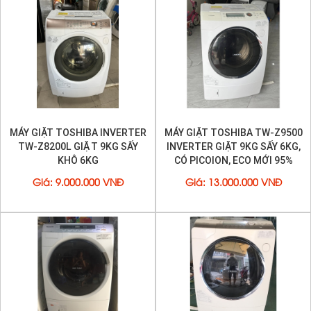
- Chế độ giặt
Ion
plasmacluster, giặt khô không dùng
nước. Giặt áo quần da, giày da...làm mất mùi hôi của
giày...
Máy được sản xuất tại Nhật Bản
Miễn phí giao hàng lắp đặt trong TP HCM
- tặng biến áp đổi nguồn . BẢO HÀNH 1 NĂM
MÁY GIẶT TOSHIBA INVERTER
MÁY GIẶT TOSHIBA TW-Z9500
TW-Z8200L GIẶT 9KG SẤY
INVERTER GIẶT 9KG SẤY 6KG,
KHÔ 6KG
CÓ PICOION, ECO MỚI 95%
Giá
:
9.000.000 VNĐ
Giá
:
13.000.000 VNĐ