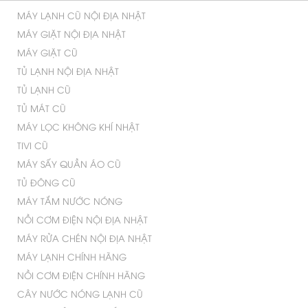
MÁY GIẶT CŨ EWP85742
MÁY GIẶT PANASONIC
ELECTROLUX 7.0 MỚI 90%
INVERTER 11.5 KG NA-
FD11AR1BV TIẾT KIỆM ĐIỆN
Giặt nước nóng
MỚI 95%
Giá
:
2.700.000 VNĐ
Giá
:
4.500.000 VNĐ
Tính năng giặt nước nóng trên máy giặt Samsung
AddWash Inverter WW80K5410WW/SV cho phép giặt
quần áo cùng nước giặt ở nhiệt độ cao, giúp giặt sạch
các vết bẩn cứng đầu, loại bỏ vi khuẩn gây hại bám
trên quần áo và làm mềm sợi vải, mang lại những bộ
quần áo sạch sẽ, thơm mát cho gia đình bạn.
MÁY GIẶT TOSHIBA INVERTER
MÁY GIẶT LỒNG ĐỨNG AQUA
16 KG AW-DUG1700WV (SS)
10KG AQW-U100FT.BK MỚI
MỚI 95%
95%