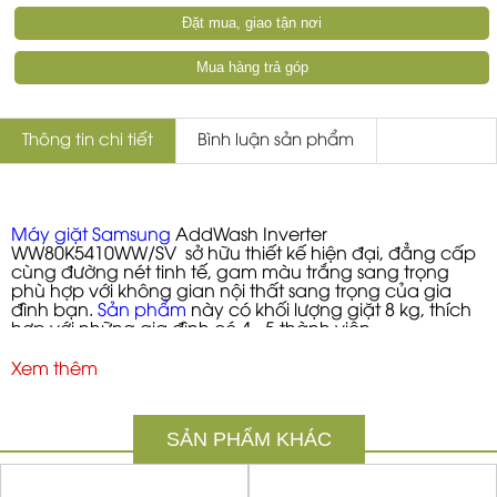
Đặt mua, giao tận nơi
Mua hàng trả góp
Thông tin chi tiết
Bình luận sản phẩm
Máy giặt Samsung
AddWash Inverter
WW80K5410WW/SV sở hữu thiết kế hiện đại, đẳng cấp
cùng đường nét tinh tế, gam màu trắng sang trọng
phù hợp với không gian nội thất sang trọng của gia
đình bạn.
Sản phẩm
này có khối lượng giặt 8 kg, thích
hợp với những gia đình có 4 - 5 thành viên.
Xem thêm
SẢN PHẨM KHÁC