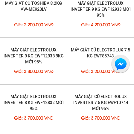
Công nghệ Inverter tiết kiệm điện năng
MÁY GIẶT CŨ TOSHIBA 8.2KG
MÁY GIẶT ELECTROLUX
Công nghệ Inverter tiên tiến được tích hợp
AW-ME920LV
INVERTER 9 KG EWF12933 MỚI
trong máy giặt Samsung AddWash WW80K5410WW/SV
95%
cho phép tiết kiệm đáng kể điện năng tiêu thụ trong
mỗi lần giặt, bạn sẽ không phải lo lắng chi phí sinh hoạt
Giá
:
2.200.000 VNĐ
Giá
:
4.200.000 VNĐ
và hóa đơn tiền điện hàng tháng. Ngoài ra, công nghệ
này giúp
máy giặt
hoạt động êm ái, bền bỉ và không
gây ra tiếng ồn khó chịu, bảo vệ quần áo và tăng độ
bền cho
máy giặt
.