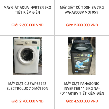
MÁY GIẶT ELECTROLUX
MÁY GIẶT CŨ ELECTROLUX 7.5
INVERTER 9 KG EWF12938 9KG
KG EWF85743
MỚI 95%
Giá
:
3.800.000 VNĐ
Giá
:
3.200.000 VNĐ
Công nghệ giặt bong bóng Eco Bubble
Cơ chế hoạt động của công nghệ giặt bong bóng Eco
Bubble dựa trên một thiết bị hòa tan bột giặt vào nước
và bơm khí để tạo ra nhiều bọt xà phòng, bọt xà
phòng sẽ thấm nhanh và sâu vào từng sợi vải, làm
sạch các vết bẩn cứng đầu. Công nghệ giặt bong
bóng Eco Bubble giúp
máy giặt
sạch các vết bẩn ở
nhiệt độ thường mà không cần đến chế độ giặt nước
nóng, giúp tiết kiệm điện năng tiêu thụ cho gia đình
bạn.
MÁY GIẶT ELECTROLUX
MÁY GIẶT CŨ ELECTROLUX
INVERTER 8 KG EWF12832 MỚI
INVERTER 7.5 KG EWF10744
95%
MỚI 95%
Giá
:
3.700.000 VNĐ
Giá
:
3.700.000 VNĐ