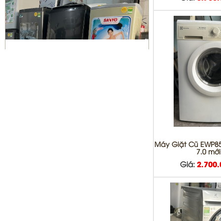
Sửa máy giặt Quận 10 | vệ sinh
máy giặt giá rẻ
Máy Giặt Cũ EWP8
7.0 mớ
Giá:
2.700
Bơm gas máy lạnh quận 10