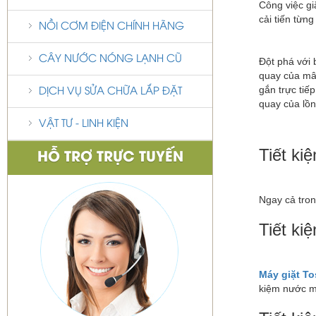
Công việc gi
cải tiến từn
NỒI CƠM ĐIỆN CHÍNH HÃNG
CÂY NƯỚC NÓNG LẠNH CŨ
Đột phá với 
quay của mâm
gắn trực tiế
DỊCH VỤ SỬA CHỮA LẮP ĐẶT
quay của lồng
VẬT TƯ - LINH KIỆN
Tiết ki
HỖ TRỢ TRỰC TUYẾN
Ngay cả tro
Tiết k
Máy giặt To
kiệm nước mà