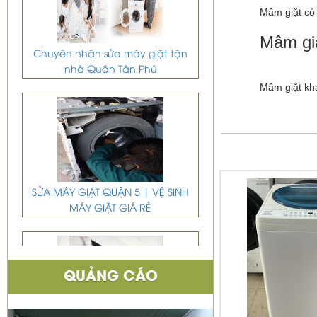
Mâm giặt có 
Mâm gi
Chuyên nhận sửa máy giặt tận
nhà Quận Tân Phú
Mâm giặt kh
SỬA MÁY GIẶT QUẬN 5 | VỆ SINH
MÁY GIẶT GIÁ RẺ
QUẢNG CÁO