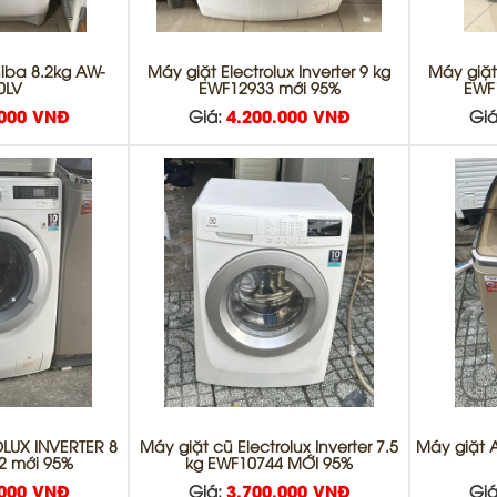
hiba 8.2kg AW-
Máy giặt Electrolux Inverter 9 kg
Máy giặt 
0LV
EWF12933 mới 95%
EWF
.000 VNĐ
Giá:
4.200.000 VNĐ
Giá
LUX INVERTER 8
Máy giặt cũ Electrolux Inverter 7.5
Máy giặt A
2 mới 95%
kg EWF10744 MỚI 95%
.000 VNĐ
Giá:
3.700.000 VNĐ
Giá