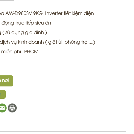
a AW-D980SV 9KG Inverter tiết kiệm điện
n động trực tiếp siêu êm
( sử dụng gia đình )
ch vụ kinh doanh ( giặt ủi ,phòng trọ ....)
t miễn phí TPHCM
 nơi
p