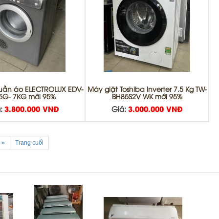
uần áo ELECTROLUX EDV-
Máy giặt Toshiba Inverter 7.5 Kg TW-
5G- 7KG mới 95%
BH85S2V WK mới 95%
:
3.800.000 VNĐ
Giá:
3.000.000 VNĐ
»
Trang cuối