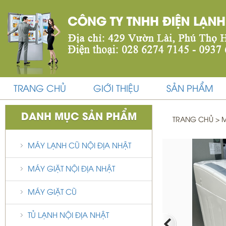
TRANG CHỦ
GIỚI THIỆU
SẢN PHẨM
DANH MỤC SẢN PHẨM
TRANG CHỦ
>
M
MÁY LẠNH CŨ NỘI ĐỊA NHẬT
MÁY GIẶT NỘI ĐỊA NHẬT
MÁY GIẶT CŨ
TỦ LẠNH NỘI ĐỊA NHẬT