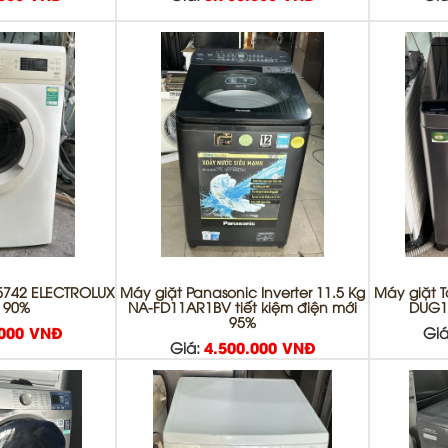
5742 ELECTROLUX
Máy giặt Panasonic Inverter 11.5 Kg
Máy giặt T
i 90%
NA-FD11AR1BV tiết kiệm điện mới
DUG1
95%
.000 VNĐ
Giá
Giá:
4.500.000 VNĐ