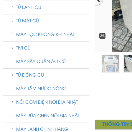
TỦ LẠNH CŨ
TỦ MÁT CŨ
MÁY LỌC KHÔNG KHÍ NHẬT
2/3
TIVI CŨ
MÁY SẤY QUẦN ÁO CŨ
TỦ ĐÔNG CŨ
MÁY TẮM NƯỚC NÓNG
NỒI CƠM ĐIỆN NỘI ĐỊA NHẬT
MÁY RỬA CHÉN NỘI ĐỊA NHẬT
THÔNG TIN
MÁY LẠNH CHÍNH HÃNG