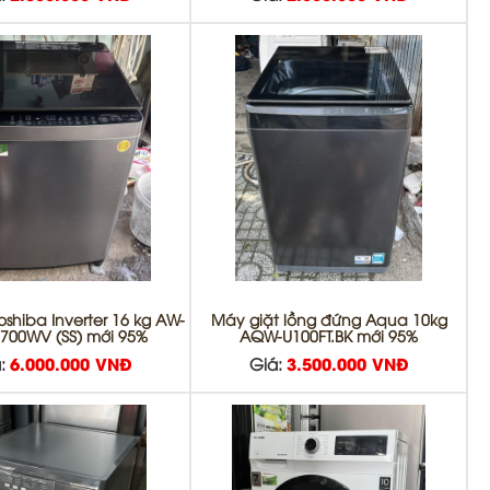
oshiba Inverter 16 kg AW-
Máy giặt lồng đứng Aqua 10kg
700WV (SS) mới 95%
AQW-U100FT.BK mới 95%
:
6.000.000 VNĐ
Giá:
3.500.000 VNĐ