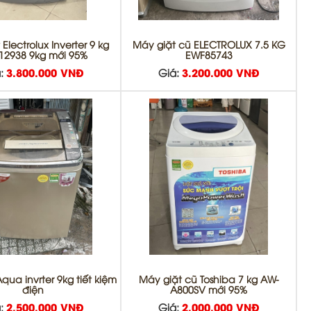
Electrolux Inverter 9 kg
Máy giặt cũ ELECTROLUX 7.5 KG
12938 9kg mới 95%
EWF85743
:
3.800.000 VNĐ
Giá:
3.200.000 VNĐ
qua invrter 9kg tiết kiệm
Máy giặt cũ Toshiba 7 kg AW-
điện
A800SV mới 95%
:
2.500.000 VNĐ
Giá:
2.000.000 VNĐ