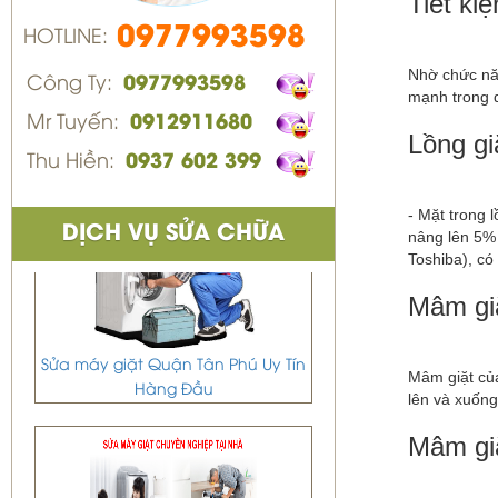
Tiết ki
0977993598
HOTLINE:
Nhờ chức năn
Công Ty:
0977993598
mạnh trong q
Mr Tuyến:
0912911680
Lồng gi
Thu Hiền:
0937 602 399
- Mặt trong 
DỊCH VỤ SỬA CHỮA
nâng lên 5% 
Toshiba), có
Mâm gi
Sửa máy giặt Quận Tân Phú Uy Tín
Hàng Đầu
Mâm giặt c
lên và xuống
Mâm gi