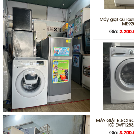
DỊCH VỤ DI DỜI THÁO VÀ LẮP ĐẶT
MÁY LẠNH QUẬN BÌNH TÂN
Máy giặt cũ Tos
ME92
Giá:
2.200
Sửa tủ lạnh Quận 1 | Bơm Gas tủ
lạnh Quận 1
Sửa máy giặt Quận 3 | vệ sinh máy
MÁY GIẶT ELECTRO
giặt quận 3
KG EWF1283
Giá:
3.700