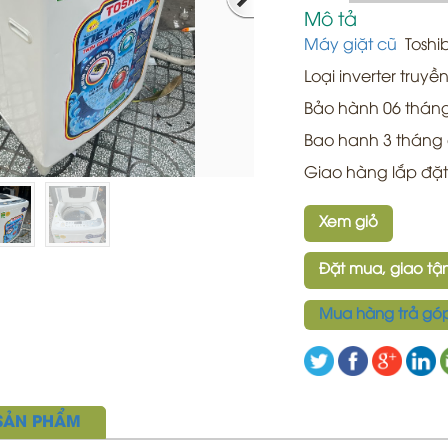
Mô tả
Máy giặt cũ
Toshib
Loại inverter truyề
Bảo hành 06 tháng 
Bao hanh 3 tháng dị
Giao hàng lắp đặ
Xem giỏ
Đặt mua, giao tận
Mua hàng trả gó
 SẢN PHẨM