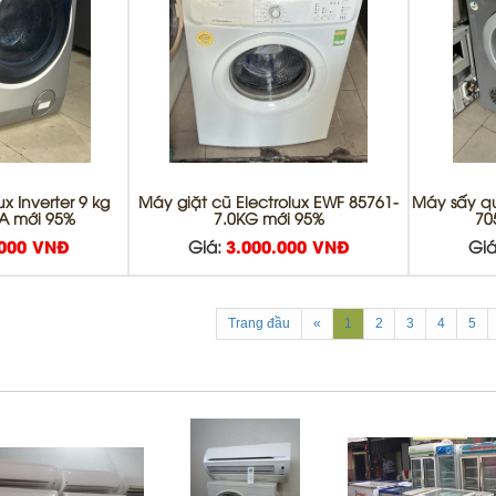
x Inverter 9 kg
Máy giặt cũ Electrolux EWF 85761-
Máy sấy q
A mới 95%
7.0KG mới 95%
70
.000 VNĐ
Giá:
3.000.000 VNĐ
Giá
Trang đầu
«
1
2
3
4
5