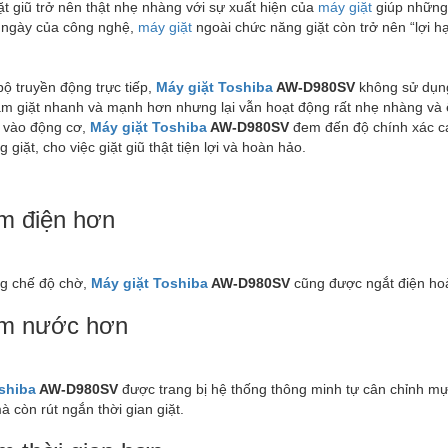
ặt giũ trở nên thật nhẹ nhàng với sự xuất hiện của
máy giặt
giúp những 
g ngày của công nghệ,
máy giặt
ngoài chức năng giặt còn trở nên “lợi h
bộ truyền động trực tiếp,
Máy giặt Toshiba
AW-D980SV
không sử dụng
 giặt nhanh và mạnh hơn nhưng lại vẫn hoạt động rất nhẹ nhàng và êm
p vào động cơ,
Máy giặt Toshiba
AW-D980SV
đem đến độ chính xác ca
 giặt, cho việc giặt giũ thật tiện lợi và hoàn hảo.
ệm điện hơn
ng chế độ chờ,
Máy giặt Toshiba
AW-D980SV
cũng được ngắt điện hoàn
iệm nước hơn
shiba
AW-D980SV
được trang bị hệ thống thông minh tự cân chỉnh mự
 còn rút ngắn thời gian giặt.