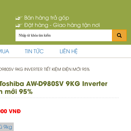
Bán hàng trả góp
Đặt hàng - Giao hàng tận nơi
MUA
TIN TỨC
LIÊN HỆ
980SV 9KG INVERTER TIẾT KIỆM ĐIỆN MỚI 95%
 Toshiba AW-D980SV 9KG Inverter
ện mới 95%
000 VNĐ
ũ 9kg