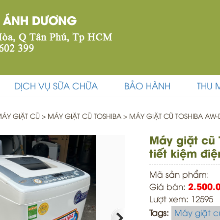
DỊCH VỤ SỮA CHỮA
BẢO HÀNH
THU 
ÁY GIẶT CŨ
>
MÁY GIẶT CŨ TOSHIBA >
MÁY GIẶT CŨ TOSHIBA AW-D
Máy giặt cũ
tiết kiệm đi
Mã sản phẩm:
Giá bán:
2.500.
Lượt xem: 12595
Tags:
Máy giặt c