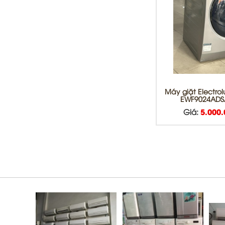
Vệ sinh máy lạnh Quận 6 | Bơm gas
máy lạnh Quận 6 |
Máy giặt Electrolu
EWF9024ADS
Giá:
5.000
Sửa máy giặt Quận Tân Phú Uy Tín
Hàng Đầu
Sửa máy lạnh Quận 5 - Bảo trì máy
lạnh Quận 5
Chuyên nhận sửa máy giặt tận