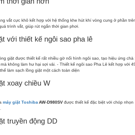
ệm thời gian hơn
g vắt cực khô kết hợp với hệ thống khe hút khí vòng cung ở phần tr
uá trình vắt, giúp rút ngắn thời gian phơi.
ặt với thiết kế ngôi sao pha lê
lồng giặt được thiết kế rất nhiều gờ nổi hình ngôi sao, tạo hiệu ứng chà
mà không làm hư hại sợi vải. - Thiết kế ngôi sao Pha Lê kết hợp với 
 thể làm sạch lồng giặt một cách toàn diện
ặt xoay chiều W
ủa
máy giặt Toshiba
AW-D980SV
được thiết kế đặc biệt với chóp nhọn
.
ặt truyền động DD