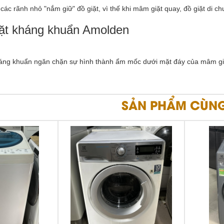
các rãnh nhỏ "nắm giữ" đồ giặt, vì thế khi mâm giặt quay, đồ giặt di c
ặt kháng khuẩn Amolden
áng khuẩn ngăn chặn sự hình thành ẩm mốc dưới mặt đáy của mâm giặ
SẢN PHẨM CÙNG