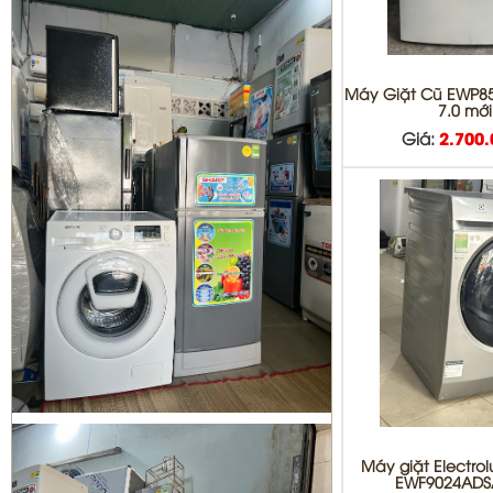
DỊCH VỤ DI DỜI THÁO VÀ LẮP ĐẶT
MÁY LẠNH QUẬN BÌNH TÂN
Máy Giặt Cũ EWP8
7.0 mớ
Giá:
2.700
Sửa tủ lạnh Quận 1 | Bơm Gas tủ
lạnh Quận 1
Sửa máy giặt Quận 3 | vệ sinh máy
giặt quận 3
Máy giặt Electrolu
EWF9024ADS