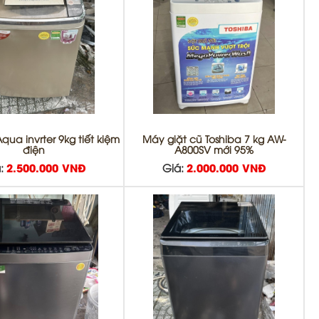
qua invrter 9kg tiết kiệm
Máy giặt cũ Toshiba 7 kg AW-
điện
A800SV mới 95%
:
2.500.000 VNĐ
Giá:
2.000.000 VNĐ