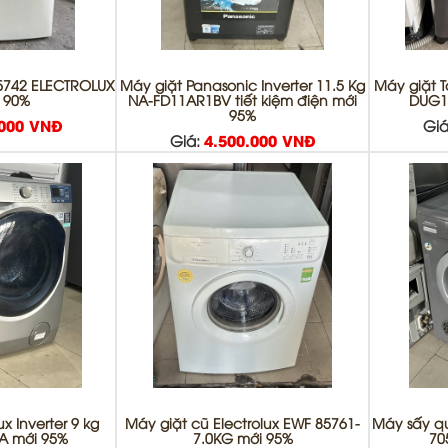
5742 ELECTROLUX
Máy giặt Panasonic Inverter 11.5 Kg
Máy giặt T
i 90%
NA-FD11AR1BV tiết kiệm điện mới
DUG1
95%
.000 VNĐ
Giá
Giá:
4.500.000 VNĐ
x Inverter 9 kg
Máy giặt cũ Electrolux EWF 85761-
Máy sấy q
A mới 95%
7.0KG mới 95%
70