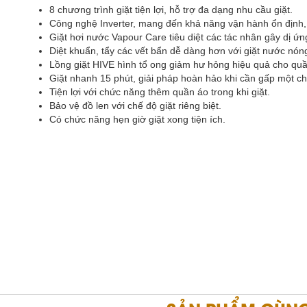
8 chương trình giặt tiện lợi, hỗ trợ đa dạng nhu cầu giặt.
Công nghệ Inverter, mang đến khả năng vận hành ổn định, t
Giặt hơi nước Vapour Care tiêu diệt các tác nhân gây dị ứn
Diệt khuẩn, tẩy các vết bẩn dễ dàng hơn với giặt nước nón
Lồng giặt HIVE hình tổ ong giảm hư hỏng hiệu quả cho quầ
Giặt nhanh 15 phút, giải pháp hoàn hảo khi cần gấp một chi
Tiện lợi với chức năng thêm quần áo trong khi giặt.
Bảo vệ đồ len với chế độ giặt riêng biệt.
Có chức năng hẹn giờ giặt xong tiện ích.