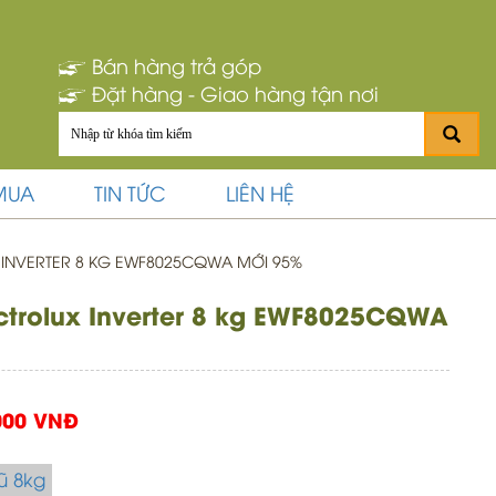
Bán hàng trả góp
Đặt hàng - Giao hàng tận nơi
MUA
TIN TỨC
LIÊN HỆ
Khối lượng giặt 8 kg dành cho những gia đình có 3 - 5 thà
 INVERTER 8 KG EWF8025CQWA MỚI 95%
ectrolux Inverter 8 kg EWF8025CQWA
000 VNĐ
ũ 8kg