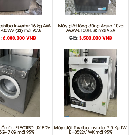
oshiba Inverter 16 kg AW-
Máy giặt lồng đứng Aqua 10kg
700WV (SS) mới 95%
AQW-U100FT.BK mới 95%
:
6.000.000 VNĐ
Giá:
3.500.000 VNĐ
uần áo ELECTROLUX EDV-
Máy giặt Toshiba Inverter 7.5 Kg TW-
5G- 7KG mới 95%
BH85S2V WK mới 95%