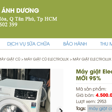
DỊCH VỤ SỮA CHỮA
BẢO HÀNH
THU 
ÁY GIẶT CŨ
>
MÁY GIẶT CŨ ELECTROLUX >
MÁY GIẶT ELECTROLUX
Máy giặt El
MỚI 95%
Mã sản phẩm:
Giá bán:
4.500.
Lượt xem: 2953
Tags:
máy giặt c