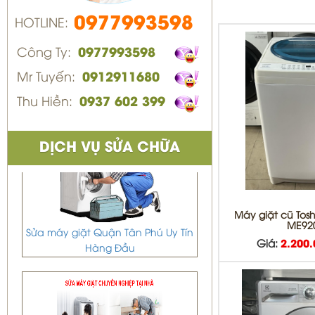
0977993598
HOTLINE:
Công Ty:
0977993598
Mr Tuyến:
0912911680
Thu Hiền:
0937 602 399
DỊCH VỤ SỬA CHỮA
Máy giặt cũ Tos
Sửa máy giặt Quận Tân Phú Uy Tín
ME92
Hàng Đầu
Giá:
2.200