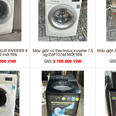
LUX INVERTER 8
Máy giặt cũ Electrolux Inverter 7.5
Máy giặt A
2 mới 95%
kg EWF10744 MỚI 95%
.000 VNĐ
Giá:
3.700.000 VNĐ
Giá