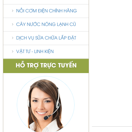
NỒI CƠM ĐIỆN CHÍNH HÃNG
CÂY NƯỚC NÓNG LẠNH CŨ
DỊCH VỤ SỬA CHỮA LẮP ĐẶT
VẬT TƯ - LINH KIỆN
HỖ TRỢ TRỰC TUYẾN