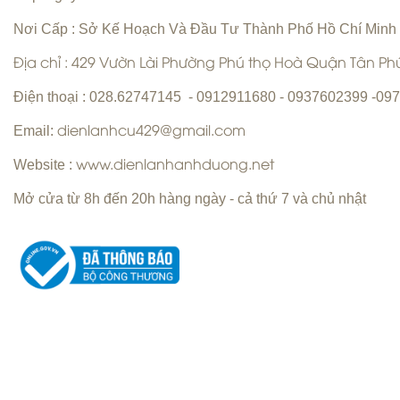
Nơi Cấp : Sở Kế Hoạch Và Đầu Tư Thành Phố Hồ Chí Minh
Địa chỉ : 429 Vườn Lài Phường Phú thọ Hoà Quận Tân P
Vệ sinh máy lạnh Quận 6 | Bơm gas
máy lạnh Quận 6 |
Điện thoại : 028.62747145 - 0912911680 - 0937602399 -0
Email:
dienlanhcu429@gmail.com
Website :
www.dienlanhanhduong.net
Mở cửa từ 8h đến 20h hàng ngày - cả thứ 7 và chủ nhật
Sửa máy giặt Quận Tân Phú Uy Tín
Hàng Đầu
Sửa máy lạnh Quận 5 - Bảo trì máy
lạnh Quận 5
Chuyên nhận sửa máy giặt tận