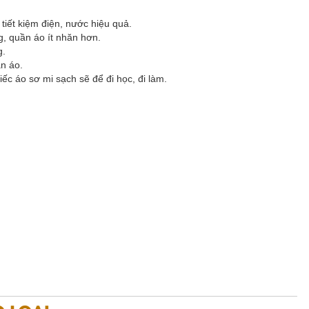
iết kiệm điện, nước hiệu quả.
g, quần áo ít nhăn hơn.
g.
n áo.
ếc áo sơ mi sạch sẽ để đi học, đi làm.