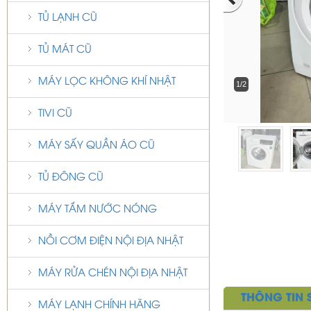
TỦ LẠNH CŨ
TỦ MÁT CŨ
MÁY LỌC KHÔNG KHÍ NHẬT
1/2
TIVI CŨ
MÁY SẤY QUẦN ÁO CŨ
TỦ ĐÔNG CŨ
MÁY TẮM NƯỚC NÓNG
NỒI CƠM ĐIỆN NỘI ĐỊA NHẬT
MÁY RỬA CHÉN NỘI ĐỊA NHẬT
THÔNG TIN
MÁY LẠNH CHÍNH HÃNG