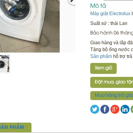
Mô tả
Máy giặt Electrolux
I
Suất sứ : thái Lan
Bảo hành 06 thán
Giao hàng và lắp đặ
Tặng bộ ống nước c
Sản phẩm
hỗ trợ tr
Xem giỏ
Đặt mua, giao tận
Mua hàng trả gó
 SẢN PHẨM