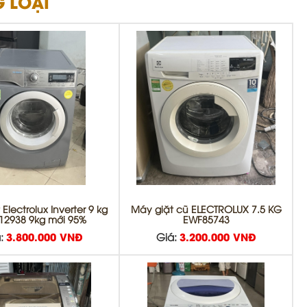
 LOẠI
Electrolux Inverter 9 kg
Máy giặt cũ ELECTROLUX 7.5 KG
12938 9kg mới 95%
EWF85743
:
3.800.000 VNĐ
Giá:
3.200.000 VNĐ