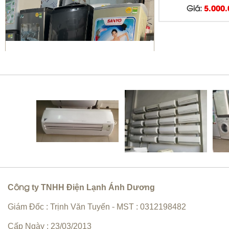
Giá:
5.000
Sửa máy giặt Quận 10 | vệ sinh
máy giặt giá rẻ
Bơm gas máy lạnh quận 10
C
ty TNHH Điện Lạnh Ánh Dương
ông
Giám Đốc : Trịnh Văn Tuyến
MST : 0312198482
-
Cấp Ngày : 23/03/2013