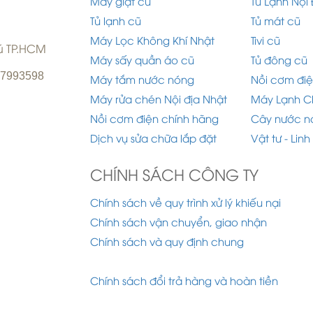
Máy giặt cũ
Tủ Lạnh Nội 
Tủ lạnh cũ
Tủ mát cũ
Máy Lọc Không Khí Nhật
Tivi cũ
hú TP.HCM
Máy sấy quần áo cũ
Tủ đông cũ
977993598
Máy tắm nước nóng
Nồi cơm điệ
Máy rửa chén Nội địa Nhật
Máy Lạnh C
Nồi cơm điện chính hãng
Cây nước n
Dịch vụ sửa chữa lắp đặt
Vật tư - Linh
CHÍNH SÁCH CÔNG TY
Chính sách về quy trình xử lý khiếu nại
Chính sách vận chuyển, giao nhận
Chính sách và quy định chung
Chính sách đổi trả hàng và hoàn tiền