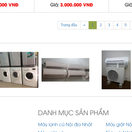
.000 VNĐ
Giá:
3.000.000 VNĐ
Giá
Trang đầu
«
1
2
3
4
5
DANH MỤC SẢN PHẨM
Máy lạnh cũ Nội địa Nhật
Máy giặt Nộ