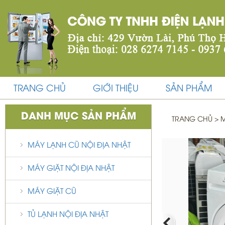
TRANG CHỦ
GIỚI THIỆU
SẢN PHẨM
DANH MỤC SẢN PHẨM
TRANG CHỦ
>
M
MÁY LẠNH CŨ NỘI ĐỊA NHẬT
MÁY GIẶT NỘI ĐỊA NHẬT
MÁY GIẶT CŨ
TỦ LẠNH NỘI ĐỊA NHẬT