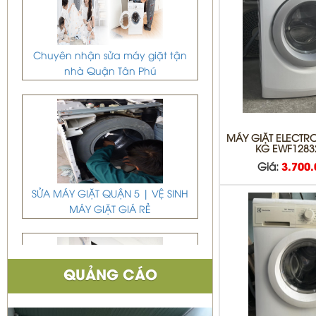
Chuyên nhận sửa máy giặt tận
nhà Quận Tân Phú
MÁY GIẶT ELECTRO
KG EWF1283
Giá:
3.700
SỬA MÁY GIẶT QUẬN 5 | VỆ SINH
MÁY GIẶT GIÁ RẺ
QUẢNG CÁO