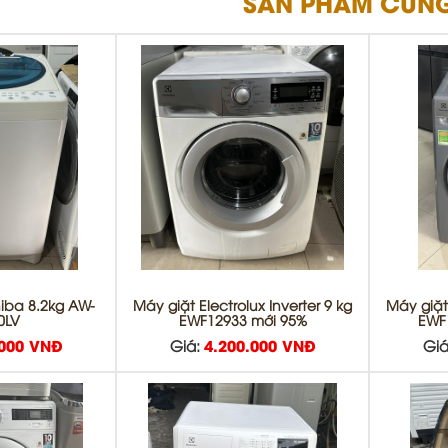
SẢN PHẨM CÙNG
hiba 8.2kg AW-
Máy giặt Electrolux Inverter 9 kg
Máy giặt 
0LV
EWF12933 mới 95%
EWF
.000 VNĐ
Giá:
4.200.000 VNĐ
Giá