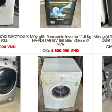
5742 ELECTROLUX
Máy giặt Panasonic Inverter 11.5 Kg
Máy giặt T
i 90%
NA-FD11AR1BV tiết kiệm điện mới
DUG1
95%
.000 VNĐ
Giá
Giá:
4.500.000 VNĐ