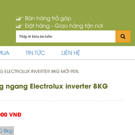
Bán hàng trả góp
Đặt hàng - Giao hàng tận nơi
MUA
TIN TỨC
LIÊN HỆ
 ELECTROLUX INVERTER 8KG MỚI 95%
g ngang Electrolux inverter 8KG
000 VNĐ
ũ 8kg