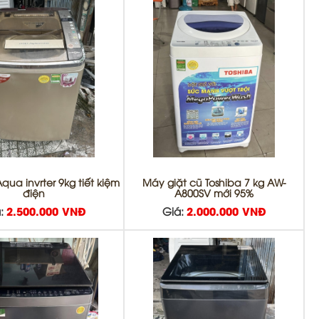
qua invrter 9kg tiết kiệm
Máy giặt cũ Toshiba 7 kg AW-
điện
A800SV mới 95%
:
2.500.000 VNĐ
Giá:
2.000.000 VNĐ