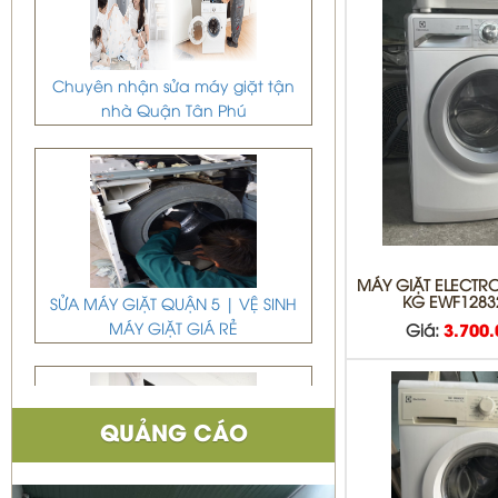
Chuyên nhận sửa máy giặt tận
nhà Quận Tân Phú
SỬA MÁY GIẶT QUẬN 5 | VỆ SINH
MÁY GIẶT ELECTRO
KG EWF1283
MÁY GIẶT GIÁ RẺ
Giá:
3.700
QUẢNG CÁO