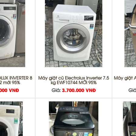
LUX INVERTER 8
Máy giặt cũ Electrolux Inverter 7.5
Máy giặt A
2 mới 95%
kg EWF10744 MỚI 95%
.000 VNĐ
Giá:
3.700.000 VNĐ
Giá