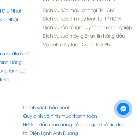
Dịch vụ Sửa máy lạnh tại TP.HCM
i Địa Nhật
Dịch vụ bảo trì máy lạnh tại TP.HCM
Địa Nhật
Dịch vụ sửa tủ lạnh uy tín chuyên nghiệp
Dịch vụ sửa máy giặt uy tín hàng đầu
Vệ sinh máy lạnh Quận Tân Phú
n nội địa Nhật
hính Hãng
óng lạnh cũ
 kiện
Chính sách bảo hành
Quy định và hình thức thanh toán
Hướng dẫn mua hàng trả góp qua thẻ tín dụng
tại Điện Lạnh Ánh Dương