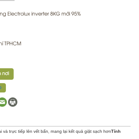
g Electrolux inverter 8KG mới 95%
hí TPHCM
 nơi
p
i và trực tiếp lên vết bẩn, mang lại kết quả giặt sạch hơn
Tính