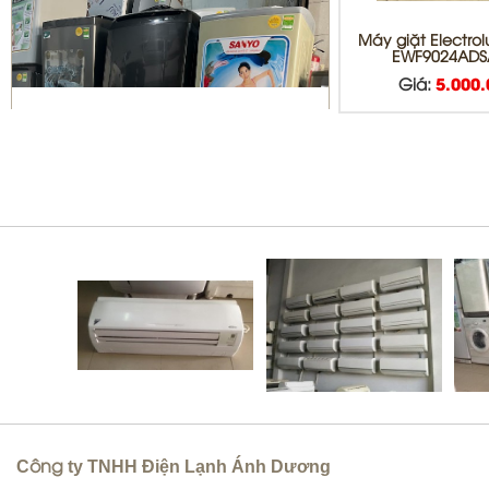
Máy giặt Electrolu
EWF9024ADS
Giá:
5.000
Sửa máy giặt Quận 10 | vệ sinh
máy giặt giá rẻ
Bơm gas máy lạnh quận 10
C
ty TNHH Điện Lạnh Ánh Dương
ông