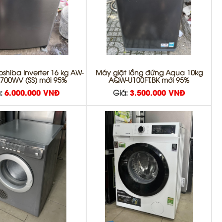
oshiba Inverter 16 kg AW-
Máy giặt lồng đứng Aqua 10kg
700WV (SS) mới 95%
AQW-U100FT.BK mới 95%
:
6.000.000 VNĐ
Giá:
3.500.000 VNĐ