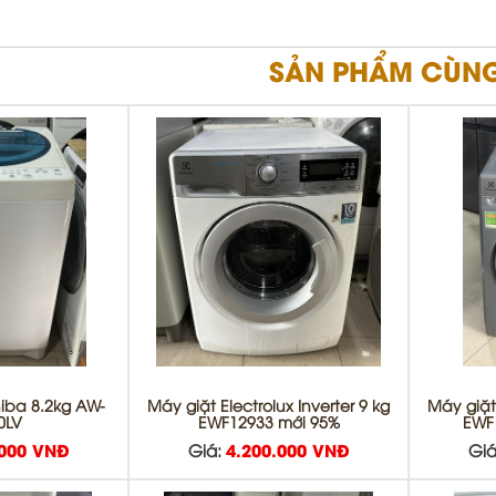
SẢN PHẨM CÙNG
hiba 8.2kg AW-
Máy giặt Electrolux Inverter 9 kg
Máy giặt 
0LV
EWF12933 mới 95%
EWF
.000 VNĐ
Giá:
4.200.000 VNĐ
Giá