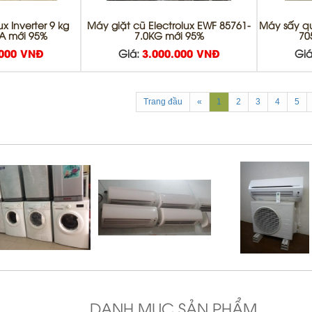
x Inverter 9 kg
Máy giặt cũ Electrolux EWF 85761-
Máy sấy q
A mới 95%
7.0KG mới 95%
70
.000 VNĐ
Giá:
3.000.000 VNĐ
Giá
Trang đầu
«
1
2
3
4
5
DANH MỤC SẢN PHẨM