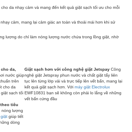
ốt cho da nhạy cảm và mang đến kết quả giặt sạch tối ưu cho mỗi
a nhạy cảm, mang lại cảm giác an toàn và thoải mái hơn khi sử
ăng lượng do chỉ làm nóng lượng nước chứa trong lồng giặt, nhờ
 cho da,
Giặt sạch hơn với công nghệ giặt Jetspay
Công
hơi nước giúp
nghệ giặt Jetspray phun nước và chất giặt tẩy liên
khuẩn trên
tục lên từng lớp vải và trực tiếp lên vết bẩn, mang lại
t cho da
kết quả giặt sạch hơn. Với
máy giặt Electrolux
iặt sạch tối
EWF10831 bạn sẽ không còn phải lo lắng về những
vết bẩn cứng đầu
theo tiêu
m nóng lượng
giặt
giúp tiết
những dòng