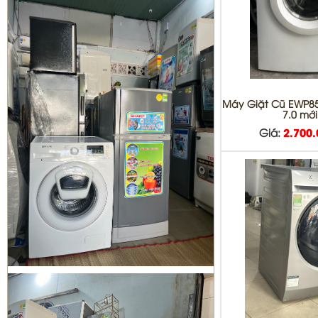
DỊCH VỤ DI DỜI THÁO VÀ LẮP ĐẶT
MÁY LẠNH QUẬN BÌNH TÂN
Máy Giặt Cũ EWP8
7.0 mớ
Giá:
2.700
Sửa tủ lạnh Quận 1 | Bơm Gas tủ
lạnh Quận 1
Sửa máy giặt Quận 3 | vệ sinh máy
giặt quận 3