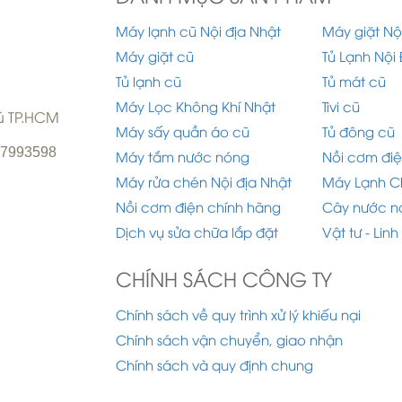
Máy lạnh cũ Nội địa Nhật
Máy giặt Nộ
Máy giặt cũ
Tủ Lạnh Nội 
Tủ lạnh cũ
Tủ mát cũ
Máy Lọc Không Khí Nhật
Tivi cũ
hú TP.HCM
Máy sấy quần áo cũ
Tủ đông cũ
977993598
Máy tắm nước nóng
Nồi cơm điệ
Máy rửa chén Nội địa Nhật
Máy Lạnh C
Nồi cơm điện chính hãng
Cây nước n
Dịch vụ sửa chữa lắp đặt
Vật tư - Linh
CHÍNH SÁCH CÔNG TY
Chính sách về quy trình xử lý khiếu nại
Chính sách vận chuyển, giao nhận
Chính sách và quy định chung