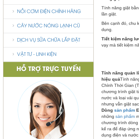
Tính năng giặt bằn
NỒI CƠM ĐIỆN CHÍNH HÃNG
lần giặt.
Bên cạnh đó, chu k
CÂY NƯỚC NÓNG LẠNH CŨ
dụng.
Tiết kiệm năng l
DỊCH VỤ SỬA CHỮA LẮP ĐẶT
vạy mà tiết kiệm 
VẬT TƯ - LINH KIỆN
HỖ TRỢ TRỰC TUYẾN
Tính năng quản lí 
hiệu quả
Tính năng
Chỉnh Thời Gian (T
chương trình giặt 
nước và loại vải qu
nhưng vẫn giặt sạc
Dòng
sản phẩm
E
những
sản phẩm
m
chương trình dòn
kế ra để đáp ứng n
dụng điện và nước