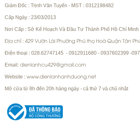
Giám Đốc : Trịnh Văn Tuyến
MST : 0312198482
-
Cấp Ngày : 23/03/2013
Vệ sinh máy lạnh Quận 6 | Bơm gas
máy lạnh Quận 6 |
Nơi Cấp : Sở Kế Hoạch Và Đầu Tư Thành Phố Hồ Chí Minh
Địa chỉ : 429 Vườn Lài Phường Phú thọ Hoà Quận Tân P
Điện thoại : 028.62747145 - 0912911680 - 0937602399 -0
Email:
dienlanhcu429@gmail.com
Sửa máy giặt Quận Tân Phú Uy Tín
Website :
www.dienlanhanhduong.net
Hàng Đầu
Sửa máy lạnh Quận 5 - Bảo trì máy
Mở cửa từ 8h đến 20h hàng ngày - cả thứ 7 và chủ nhật
lạnh Quận 5
Chuyên nhận sửa máy giặt tận