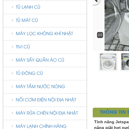
TỦ LẠNH CŨ
TỦ MÁT CŨ
MÁY LỌC KHÔNG KHÍ NHẬT
2/2
TIVI CŨ
MÁY SẤY QUẦN ÁO CŨ
TỦ ĐÔNG CŨ
MÁY TẮM NƯỚC NÓNG
NỒI CƠM ĐIỆN NỘI ĐỊA NHẬT
THÔNG TIN
MÁY RỬA CHÉN NỘI ĐỊA NHẬT
Tính năng Jetspa
MÁY LẠNH CHÍNH HÃNG
năng giặt hơi nư