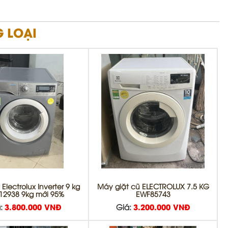
 LOẠI
Electrolux Inverter 9 kg
Máy giặt cũ ELECTROLUX 7.5 KG
12938 9kg mới 95%
EWF85743
:
3.800.000 VNĐ
Giá:
3.200.000 VNĐ