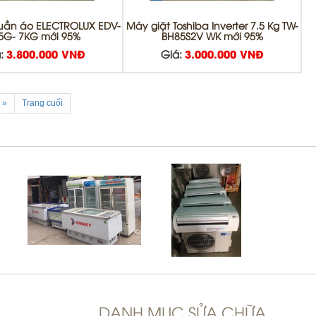
uần áo ELECTROLUX EDV-
Máy giặt Toshiba Inverter 7.5 Kg TW-
5G- 7KG mới 95%
BH85S2V WK mới 95%
:
3.800.000 VNĐ
Giá:
3.000.000 VNĐ
»
Trang cuối
DANH MỤC SỬA CHỮA