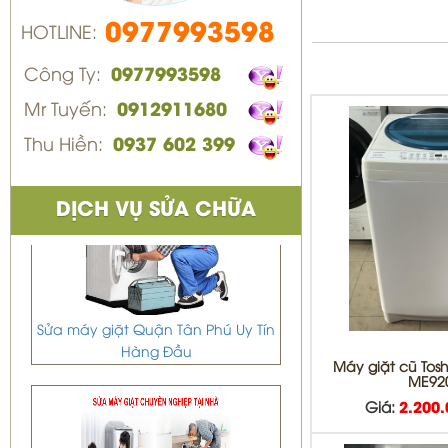
0977993598
HOTLINE:
Công Ty:
0977993598
Mr Tuyến:
0912911680
Thu Hiền:
0937 602 399
DỊCH VỤ SỬA CHỮA
Sửa máy giặt Quận Tân Phú Uy Tín
Hàng Đầu
Máy giặt cũ Tos
ME92
Giá:
2.200