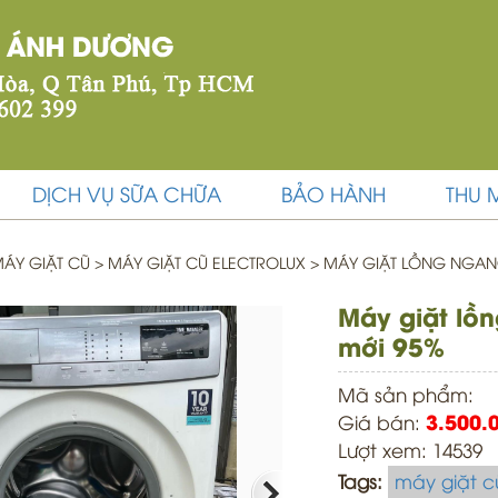
DỊCH VỤ SỮA CHỮA
BẢO HÀNH
THU 
ÁY GIẶT CŨ
>
MÁY GIẶT CŨ ELECTROLUX >
MÁY GIẶT LỒNG NGANG
Máy giặt lồn
mới 95%
Mã sản phẩm:
Giá bán:
3.500.
Lượt xem: 14539
Tags:
máy giặt c