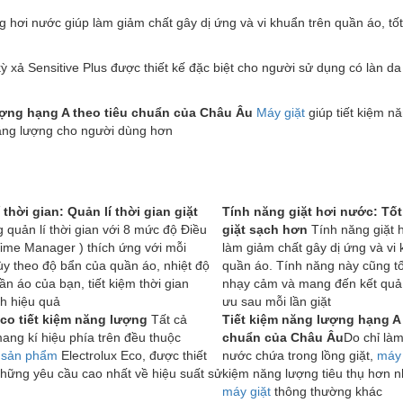
g hơi nước giúp làm giảm chất gây dị ứng và vi khuẩn trên quần áo, t
ỳ xả Sensitive Plus được thiết kế đặc biệt cho người sử dụng có làn d
ượng hạng A theo tiêu chuẩn của Châu Âu
Máy giặt
giúp tiết kiệm n
năng lượng cho người dùng hơn
thời gian: Quản lí thời gian giặt
Tính năng giặt hơi nước: Tốt
 quản lí thời gian với 8 mức độ Điều
giặt sạch hơn
Tính năng giặt 
ime Manager ) thích ứng với mỗi
làm giảm chất gây dị ứng và vi 
tùy theo độ bẩn của quần áo, nhiệt độ
quần áo. Tính năng này cũng tố
ần áo của bạn, tiết kiệm thời gian
nhạy cảm và mang đến kết quả g
h hiệu quả
ưu sau mỗi lần giặt
co tiết kiệm năng lượng
Tất cả
Tiết kiệm năng lượng hạng A 
ang kí hiệu phía trên đều thuộc
chuẩn của Châu Âu
Do chỉ là
g
sản phẩm
Electrolux Eco, được thiết
nước chứa trong lồng giặt,
máy 
hững yêu cầu cao nhất về hiệu suất sử
kiệm năng lượng tiêu thụ hơn 
máy giặt
thông thường khác