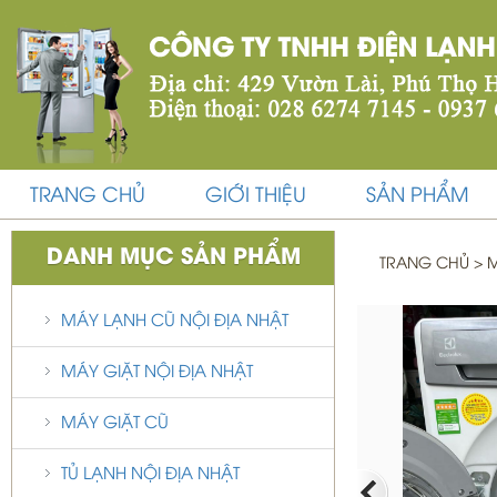
TRANG CHỦ
GIỚI THIỆU
SẢN PHẨM
DANH MỤC SẢN PHẨM
TRANG CHỦ
>
M
MÁY LẠNH CŨ NỘI ĐỊA NHẬT
MÁY GIẶT NỘI ĐỊA NHẬT
MÁY GIẶT CŨ
TỦ LẠNH NỘI ĐỊA NHẬT