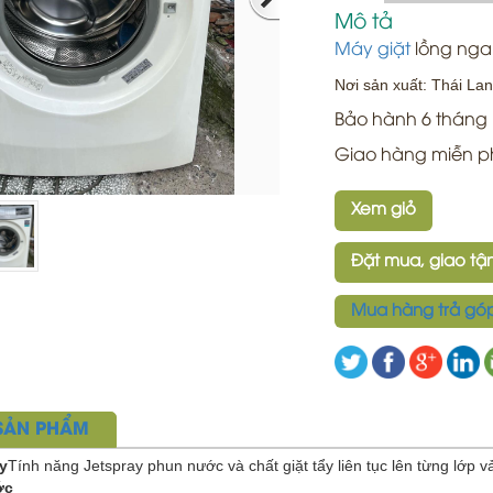
Mô tả
Máy giặt
lồng ngan
Nơi sản xuất: Thái Lan
Bảo hành 6 tháng
Giao hàng miễn p
Xem giỏ
Đặt mua, giao tận
Mua hàng trả gó
 SẢN PHẨM
y
Tính năng Jetspray phun nước và chất giặt tẩy liên tục lên từng lớp vả
ớc