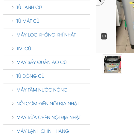
TỦ LẠNH CŨ
TỦ MÁT CŨ
MÁY LỌC KHÔNG KHÍ NHẬT
1/1
TIVI CŨ
MÁY SẤY QUẦN ÁO CŨ
TỦ ĐÔNG CŨ
MÁY TẮM NƯỚC NÓNG
NỒI CƠM ĐIỆN NỘI ĐỊA NHẬT
MÁY RỬA CHÉN NỘI ĐỊA NHẬT
MÁY LẠNH CHÍNH HÃNG