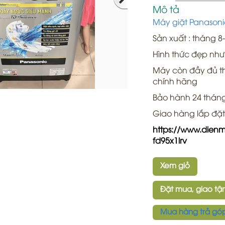
Mô tả
Máy giặt Panasoni
Sản xuất : tháng 
Hình thức đẹp như
Máy còn đầy đủ t
chính hãng
Bảo hành 24 thán
Giao hàng lắp đặ
https://www.dien
fd95x1lrv
Xem giỏ
Đặt mua, giao tận
Mua hàng trả gó