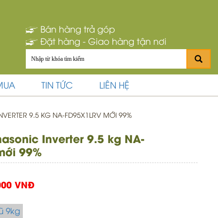
Bán hàng trả góp
Đặt hàng - Giao hàng tận nơi
MUA
TIN TỨC
LIÊN HỆ
NVERTER 9.5 KG NA-FD95X1LRV MỚI 99%
asonic Inverter 9.5 kg NA-
mới 99%
000 VNĐ
ũ 9kg