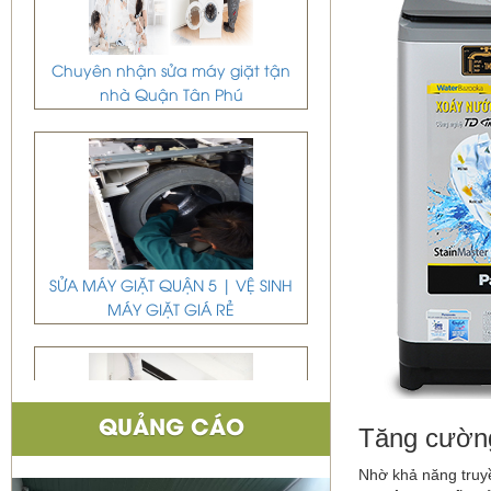
Chuyên nhận sửa máy giặt tận
nhà Quận Tân Phú
SỬA MÁY GIẶT QUẬN 5 | VỆ SINH
MÁY GIẶT GIÁ RẺ
QUẢNG CÁO
Tăng cường
DỊCH VỤ DI DỜI THÁO VÀ LẮP ĐẶT
Nhờ khả năng truy