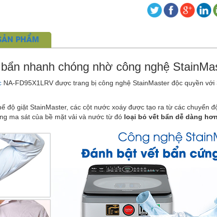
 SẢN PHẨM
t bẩn nhanh chóng nhờ công nghệ StainMa
c
NA-FD95X1LRV được trang bị công nghệ StainMaster độc quyền với 3 
hế độ giặt StainMaster, các cột nước xoáy được tạo ra từ các chuyển 
ng ma sát của bề mặt vải và nước từ đó
loại bỏ vết bẩn dễ dàng hơn