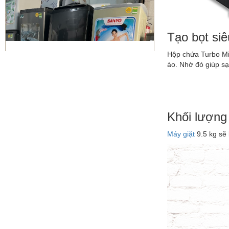
Tạo bọt si
Hộp chứa Turbo Mixe
Sửa máy giặt Quận 10 | vệ sinh
áo. Nhờ đó giúp sạc
máy giặt giá rẻ
Khối lượng 
Máy giặt
9.5 kg sẽ 
Bơm gas máy lạnh quận 10