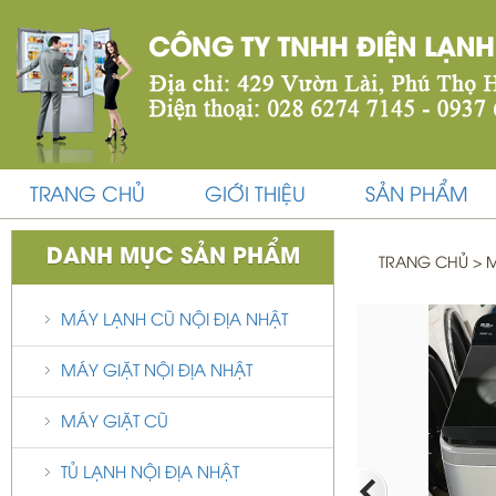
TRANG CHỦ
GIỚI THIỆU
SẢN PHẨM
DANH MỤC SẢN PHẨM
TRANG CHỦ
>
M
MÁY LẠNH CŨ NỘI ĐỊA NHẬT
MÁY GIẶT NỘI ĐỊA NHẬT
MÁY GIẶT CŨ
TỦ LẠNH NỘI ĐỊA NHẬT