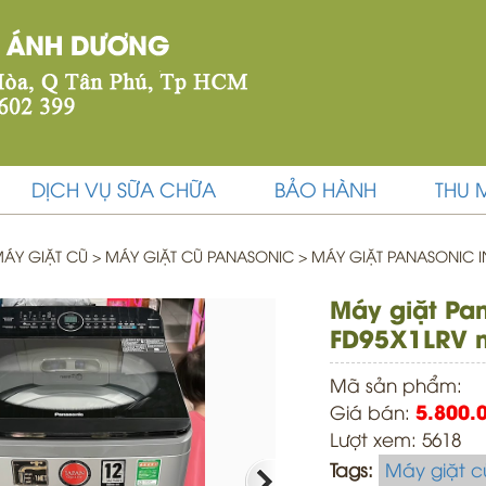
DỊCH VỤ SỮA CHỮA
BẢO HÀNH
THU 
ÁY GIẶT CŨ
>
MÁY GIẶT CŨ PANASONIC >
MÁY GIẶT PANASONIC I
Máy giặt Pan
FD95X1LRV 
Mã sản phẩm:
Giá bán:
5.800.
Lượt xem: 5618
Tags:
Máy giặt c