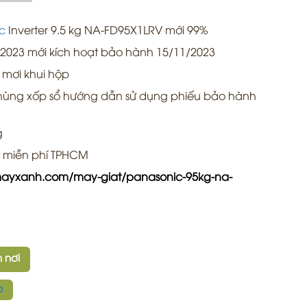
c
Inverter 9.5 kg NA-FD95X1LRV mới 99%
8-2023 mới kích hoạt bảo hành 15/11/2023
 mơi khui hộp
hùng xốp sổ hướng dẫn sử dụng phiếu bảo hành
g
t miễn phí TPHCM
mayxanh.com/may-giat/panasonic-95kg-na-
 nơi
p