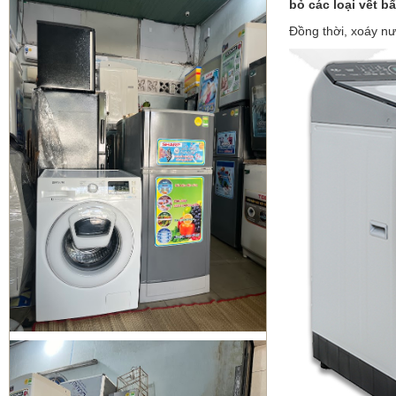
bỏ các loại vết 
MÁY LẠNH QUẬN BÌNH TÂN
Đồng thời, xoáy n
Sửa tủ lạnh Quận 1 | Bơm Gas tủ
lạnh Quận 1
Sửa máy giặt Quận 3 | vệ sinh máy
giặt quận 3