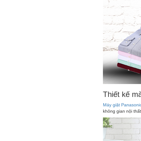
Vệ sinh máy lạnh Quận 6 | Bơm gas
máy lạnh Quận 6 |
Sửa máy giặt Quận Tân Phú Uy Tín
Hàng Đầu
Sửa máy lạnh Quận 5 - Bảo trì máy
lạnh Quận 5
Thiết kế mà
Máy giặt Panasoni
không gian nội thấ
Chuyên nhận sửa máy giặt tận
nhà Quận Tân Phú