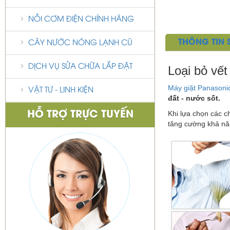
NỒI CƠM ĐIỆN CHÍNH HÃNG
THÔNG TIN
CÂY NƯỚC NÓNG LẠNH CŨ
DỊCH VỤ SỬA CHỮA LẮP ĐẶT
Loại bỏ vế
Máy giặt Panasoni
VẬT TƯ - LINH KIỆN
đất - nước sốt.
Khi lựa chọn các c
HỖ TRỢ TRỰC TUYẾN
tăng cường khả nă