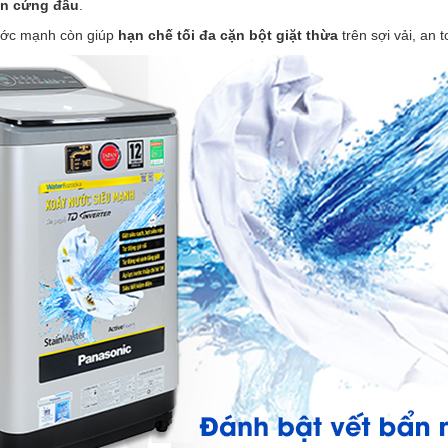
bẩn cứng đầu
.
ước mạnh còn giúp
hạn chế tối đa cặn bột giặt thừa
trên sợi vải, an