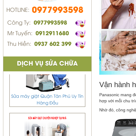
0977993598
HOTLINE:
Công Ty:
0977993598
Mr Tuyến:
0912911680
Thu Hiền:
0937 602 399
DỊCH VỤ SỬA CHỮA
Vận hành hi
Sửa máy giặt Quận Tân Phú Uy Tín
Panasonic mang đế
Hàng Đầu
hợp với mỗi chu trì
Nhờ đó, công ngh