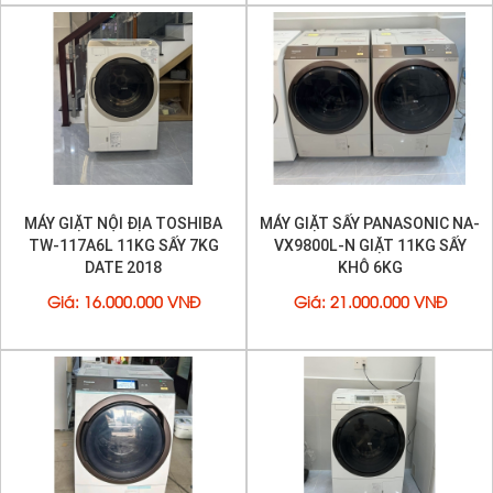
MÁY GIẶT NỘI ĐỊA TOSHIBA
MÁY GIẶT SẤY PANASONIC NA-
TW-117A6L 11KG SẤY 7KG
VX9800L-N GIẶT 11KG SẤY
DATE 2018
KHÔ 6KG
Giá
:
16.000.000 VNĐ
Giá
:
21.000.000 VNĐ