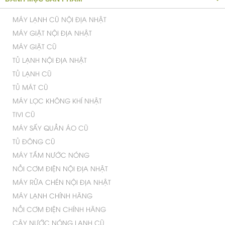
Giá
:
15.000.000 VNĐ
Giá
:
22.000.000 VNĐ
Trang đầu
«
1
2
3
4
5
»
Trang cuối
DANH MỤC SẢN PHẨM
MÁY LẠNH CŨ NỘI ĐỊA NHẬT
MÁY GIẶT NỘI ĐỊA NHẬT
MÁY GIẶT CŨ
TỦ LẠNH NỘI ĐỊA NHẬT
TỦ LẠNH CŨ
TỦ MÁT CŨ
MÁY LỌC KHÔNG KHÍ NHẬT
TIVI CŨ
MÁY SẤY QUẦN ÁO CŨ
TỦ ĐÔNG CŨ