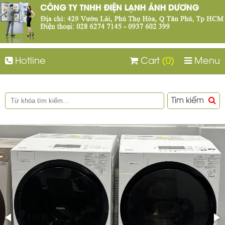
Hotline
Cart
(0)
Menu
Tìm kiếm