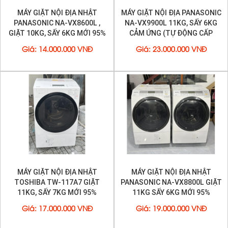
- Trọng lượng: 87 kg
MÁY GIẶT NỘI ĐỊA NHẬT
MÁY GIẶT NỘI ĐỊA PANASONIC
- Công suất: Giặt 11 kg / Sấy 7 kg
PANASONIC NA-VX8600L ,
NA-VX9900L 11KG, SẤY 6KG
- Tiêu thụ điện: ~0.9 kWh (giặt) / ~1.8 kWh (sấy)
GIẶT 10KG, SẤY 6KG MỚI 95%
CẢM ỨNG (TỰ ĐỘNG CẤP
- Mức độ ồn: 32 dB (giặt) / 37 dB (xả) / 49 dB (sấy)
NƯỚC GIẶT XẢ)
#
Nhận định tổng quan
Giá
:
14.000.000 VNĐ
Giá
:
23.000.000 VNĐ
Máy giặt Toshiba
TW-117A8 thực sự là một "ông kẹ" trong
phân khúc
máy giặt
cửa trước cao cấp.
Với sự kết hợp hoàn hảo giữa công nghệ Nhật Bản, thiết kế
hiện đại và hiệu quả sử dụng vượt trội, đây là lựa chọn
đáng cân nhắc cho những ai muốn sở hữu một chiếc
máy
giặt sấy
đa năng, êm ái và tiết kiệm điện năng.
MÁY GIẶT NỘI ĐỊA NHẬT
MÁY GIẶT NỘI ĐỊA NHẬT
TOSHIBA TW-117A7 GIẶT
PANASONIC NA-VX8800L GIẶT
11KG, SẤY 7KG MỚI 95%
11KG SẤY 6KG MỚI 95%
Giá
:
17.000.000 VNĐ
Giá
:
19.000.000 VNĐ