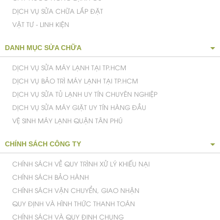
MÁY TẮM NƯỚC NÓNG
NỒI CƠM ĐIỆN NỘI ĐỊA NHẬT
MÁY RỬA CHÉN NỘI ĐỊA NHẬT
MÁY LẠNH CHÍNH HÃNG
NỒI CƠM ĐIỆN CHÍNH HÃNG
CÂY NƯỚC NÓNG LẠNH CŨ
DỊCH VỤ SỬA CHỮA LẮP ĐẶT
VẬT TƯ - LINH KIỆN
DANH MỤC SỬA CHỮA
DỊCH VỤ SỬA MÁY LẠNH TẠI TP.HCM
DỊCH VỤ BẢO TRÌ MÁY LẠNH TẠI TP.HCM
DỊCH VỤ SỬA TỦ LẠNH UY TÍN CHUYÊN NGHIỆP
DỊCH VỤ SỬA MÁY GIẶT UY TÍN HÀNG ĐẦU
VỆ SINH MÁY LẠNH QUẬN TÂN PHÚ