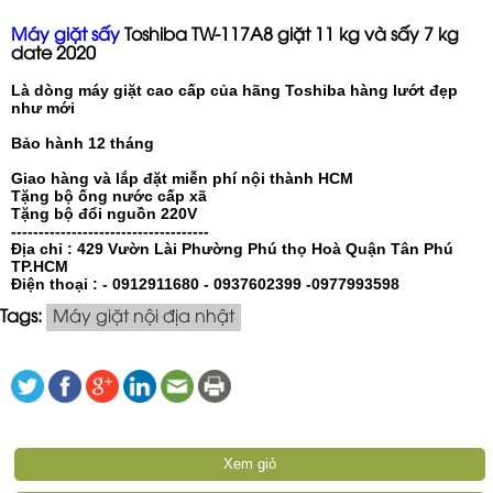
Máy giặt sấy
Toshiba TW-117A8 giặt 11 kg và sấy 7 kg
date 2020
Là dòng
máy giặt
cao cấp của hãng Toshiba hàng lướt đẹp
như mới
Bảo hành 12 tháng
Giao hàng và lắp đặt miễn phí nội thành HCM
Tặng bộ ống nước cấp xã
Tặng bộ đổi nguồn 220V
------------------------------------
Địa chỉ : 429 Vườn Lài Phường Phú thọ Hoà Quận Tân Phú
TP.HCM
Điện thoại : - 0912911680 - 0937602399 -0977993598
Tags:
Máy giặt nội địa nhật
Xem giỏ