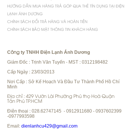
CHÍNH SÁCH CÔNG TY
CHÍNH SÁCH VỀ QUY TRÌNH XỬ LÝ KHIẾU NẠI
CHÍNH SÁCH BẢO HÀNH
CHÍNH SÁCH VẬN CHUYỂN, GIAO NHẬN
QUY ĐỊNH VÀ HÌNH THỨC THANH TOÁN
CHÍNH SÁCH VÀ QUY ĐỊNH CHUNG
HƯỚNG DẪN MUA HÀNG TRẢ GÓP QUA THẺ TÍN DỤNG TẠI ĐIỆN
LẠNH ÁNH DƯƠNG
CHÍNH SÁCH ĐỔI TRẢ HÀNG VÀ HOÀN TIỀN
CHÍNH SÁCH BẢO MẬT THÔNG TIN KHÁCH HÀNG
C
ty TNHH Điện Lạnh Ánh Dương
ông
Giám Đốc : Trịnh Văn Tuyến
MST : 0312198482
-
Cấp Ngày : 23/03/2013
Nơi Cấp : Sở Kế Hoạch Và Đầu Tư Thành Phố Hồ Chí