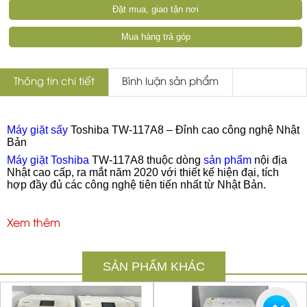
Đặt mua, giao tận nơi
Mua hàng trả góp
Thông tin chi tiết
Bình luận sản phẩm
Máy giặt sấy
Toshiba TW-117A8 – Đỉnh cao công nghệ Nhật
Bản
Máy giặt Toshiba
TW-117A8 thuộc dòng
sản phẩm
nội địa
Nhật cao cấp, ra mắt năm 2020 với thiết kế hiện đại, tích
hợp đầy đủ các công nghệ tiên tiến nhất từ Nhật Bản.
Với khả năng giặt 11 kg và sấy 7 kg trong một máy, đây là
lựa chọn lý tưởng cho các gia đình đông người, đặc biệt
Xem thêm
phù hợp với không gian chung cư nhờ độ ồn thấp và vận
hành êm ái.
#
Điểm nổi bật
SẢN PHẨM KHÁC
Động cơ truyền động trực tiếp S-DD/Inverter
- Gắn trực tiếp vào lồng giặt, giảm ma sát và rung động tối
đa.