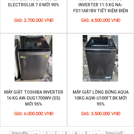
ELECTROLUX 7.0 MỚI 90%
INVERTER 11.5 KG NA-
FD11AR1BV TIẾT KIỆM ĐIỆN
MỚI 95%
Giá
:
2.700.000 VNĐ
Giá
:
4.500.000 VNĐ
MÁY GIẶT TOSHIBA INVERTER
MÁY GIẶT LỒNG ĐỨNG AQUA
16 KG AW-DUG1700WV (SS)
10KG AQW-U100FT.BK MỚI
MỚI 95%
95%
Giá
:
6.000.000 VNĐ
Giá
:
3.500.000 VNĐ
Trang đầu
«
1
2
3
4
5
»
Trang cuối