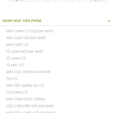
DANH MỤC SẢN PHẨM
MÁY LẠNH CŨ NỘI ĐỊA NHẬT
MÁY GIẶT NỘI ĐỊA NHẬT
MÁY GIẶT CŨ
TỦ LẠNH NỘI ĐỊA NHẬT
TỦ LẠNH CŨ
TỦ MÁT CŨ
MÁY LỌC KHÔNG KHÍ NHẬT
TIVI CŨ
MÁY SẤY QUẦN ÁO CŨ
TỦ ĐÔNG CŨ
MÁY TẮM NƯỚC NÓNG
NỒI CƠM ĐIỆN NỘI ĐỊA NHẬT