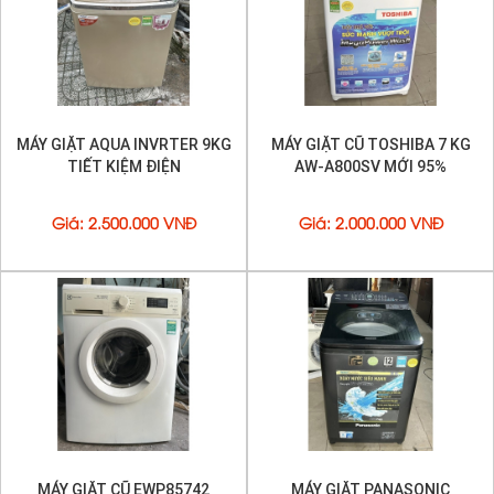
MÁY GIẶT AQUA INVRTER 9KG
MÁY GIẶT CŨ TOSHIBA 7 KG
TIẾT KIỆM ĐIỆN
AW-A800SV MỚI 95%
Giá
:
2.500.000 VNĐ
Giá
:
2.000.000 VNĐ
MÁY GIẶT CŨ EWP85742
MÁY GIẶT PANASONIC