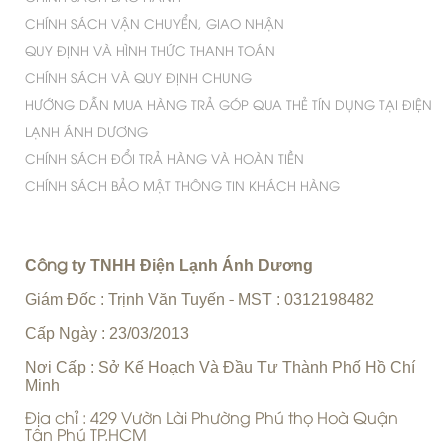
CHÍNH SÁCH VẬN CHUYỂN, GIAO NHẬN
QUY ĐỊNH VÀ HÌNH THỨC THANH TOÁN
CHÍNH SÁCH VÀ QUY ĐỊNH CHUNG
HƯỚNG DẪN MUA HÀNG TRẢ GÓP QUA THẺ TÍN DỤNG TẠI ĐIỆN
LẠNH ÁNH DƯƠNG
CHÍNH SÁCH ĐỔI TRẢ HÀNG VÀ HOÀN TIỀN
CHÍNH SÁCH BẢO MẬT THÔNG TIN KHÁCH HÀNG
C
ty TNHH Điện Lạnh Ánh Dương
ông
Giám Đốc : Trịnh Văn Tuyến
MST : 0312198482
-
Cấp Ngày : 23/03/2013
Nơi Cấp : Sở Kế Hoạch Và Đầu Tư Thành Phố Hồ Chí
Minh
Địa chỉ : 429 Vườn Lài Phường Phú thọ Hoà Quận
Tân Phú TP.HCM