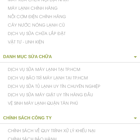
MÁY RỬA CHÉN NỘI ĐỊA NHẬT
MÁY LẠNH CHÍNH HÃNG
NỒI CƠM ĐIỆN CHÍNH HÃNG
CÂY NƯỚC NÓNG LẠNH CŨ
DỊCH VỤ SỬA CHỮA LẮP ĐẶT
VẬT TƯ - LINH KIỆN
DANH MỤC SỬA CHỮA
DỊCH VỤ SỬA MÁY LẠNH TẠI TP.HCM
DỊCH VỤ BẢO TRÌ MÁY LẠNH TẠI TP.HCM
DỊCH VỤ SỬA TỦ LẠNH UY TÍN CHUYÊN NGHIỆP
DỊCH VỤ SỬA MÁY GIẶT UY TÍN HÀNG ĐẦU
VỆ SINH MÁY LẠNH QUẬN TÂN PHÚ
CHÍNH SÁCH CÔNG TY
CHÍNH SÁCH VỀ QUY TRÌNH XỬ LÝ KHIẾU NẠI
CHÍNH SÁCH BẢO HÀNH