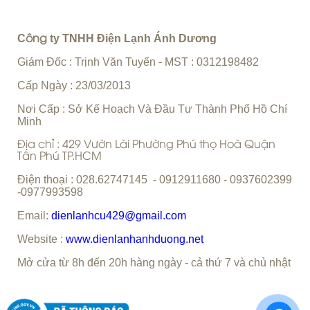
C
ty TNHH Điện Lạnh Ánh Dương
ông
Giám Đốc : Trịnh Văn Tuyến
MST : 0312198482
-
Cấp Ngày : 23/03/2013
Nơi Cấp : Sở Kế Hoạch Và Đầu Tư Thành Phố Hồ Chí
Minh
Địa chỉ : 429 Vườn Lài Phường Phú thọ Hoà Quận
Tân Phú TP.HCM
Điện thoại : 028.62747145 - 0912911680 - 0937602399
-0977993598
Email:
dienlanhcu429@gmail.com
Website :
www.dienlanhanhduong.net
Mở cửa từ 8h đến 20h hàng ngày - cả thứ 7 và chủ nhật