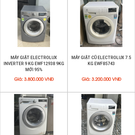
MÁY GIẶT ELECTROLUX
MÁY GIẶT CŨ ELECTROLUX 7.5
INVERTER 9 KG EWF12938 9KG
KG EWF85743
MỚI 95%
Lồng giặt Magic Drum độc đáo
Giá
:
3.800.000 VNĐ
Giá
:
3.200.000 VNĐ
Máy giặt Toshiba
ME1150GV
sở hữu lồng giặt Magic Drum độc
đáo, sở hữu công nghệ lớp phủ ngoài đặc biệt cùng việc vận
dụng lực nước, đánh tan các vết bẩn bám trên lồng giặt, giữ cho
lồng giặt luôn sạch sẽ và kháng khuẩn.