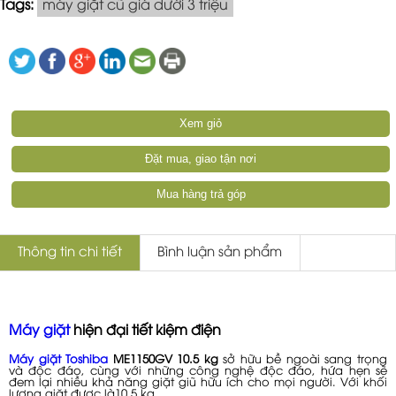
Tags:
máy giặt cũ giá dưới 3 triệu
Xem giỏ
Đặt mua, giao tận nơi
Mua hàng trả góp
Thông tin chi tiết
Bình luận sản phẩm
Máy giặt
hiện đại tiết kiệm điện
Máy giặt Toshiba
ME1150GV 10.5 kg
sở hữu bề ngoài sang trọng
và độc đáo, cùng với những công nghệ độc đáo, hứa hẹn sẽ
đem lại nhiều khả năng giặt giũ hữu ích cho mọi người. Với khối
lượng giặt được là10.5 kg,