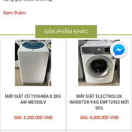
máy giặt Toshiba
này sẽ rất phù hợp cho các gia đình có từ 6
người trở lên.
Xem thêm
SẢN PHẨM KHÁC
MÁY GIẶT CŨ TOSHIBA 8.2KG
MÁY GIẶT ELECTROLUX
AW-ME920LV
INVERTER 9 KG EWF12933 MỚI
95%
Giá
:
2.200.000 VNĐ
Giá
:
4.200.000 VNĐ