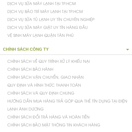
DỊCH VỤ SỬA MÁY LẠNH TẠI TP.HCM
DỊCH VỤ BẢO TRÌ MÁY LẠNH TẠI TP.HCM
DỊCH VỤ SỬA TỦ LẠNH UY TÍN CHUYÊN NGHIỆP
DỊCH VỤ SỬA MÁY GIẶT UY TÍN HÀNG ĐẦU
VỆ SINH MÁY LẠNH QUẬN TÂN PHÚ
CHÍNH SÁCH CÔNG TY
CHÍNH SÁCH VỀ QUY TRÌNH XỬ LÝ KHIẾU NẠI
CHÍNH SÁCH BẢO HÀNH
CHÍNH SÁCH VẬN CHUYỂN, GIAO NHẬN
QUY ĐỊNH VÀ HÌNH THỨC THANH TOÁN
CHÍNH SÁCH VÀ QUY ĐỊNH CHUNG
HƯỚNG DẪN MUA HÀNG TRẢ GÓP QUA THẺ TÍN DỤNG TẠI ĐIỆN
Tính năng tiết kiệm điện và nước
LẠNH ÁNH DƯƠNG
Máy giặt Toshiba
ME1150GV(WD)
có khả năng tiết kiệm điện và
nước cao, giữ cho gia đình bạn có thêm được một khoản tiết
CHÍNH SÁCH ĐỔI TRẢ HÀNG VÀ HOÀN TIỀN
kiệm nho nhỏ khác, dành cho các chi tiêu khác cho gia đình
mình.
CHÍNH SÁCH BẢO MẬT THÔNG TIN KHÁCH HÀNG