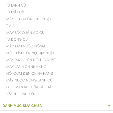
TỦ LẠNH CŨ
TỦ MÁT CŨ
Khả năng giặt cô đặc bằng bọt khí
MÁY LỌC KHÔNG KHÍ NHẬT
Khả năng giặt cô đặc bằng bọt khí là một tính năng quan trọng,
TIVI CŨ
giữ
cho
máy giặt Toshiba
10.5 kg
có khả năng giặt sạch sâu đến
tận bên trong từng sợi vải nhờ những bột giặt đã bị đánh tan
MÁY SẤY QUẦN ÁO CŨ
thành các bọt khí li ti.
TỦ ĐÔNG CŨ
MÁY TẮM NƯỚC NÓNG
NỒI CƠM ĐIỆN NỘI ĐỊA NHẬT
MÁY RỬA CHÉN NỘI ĐỊA NHẬT
MÁY LẠNH CHÍNH HÃNG
NỒI CƠM ĐIỆN CHÍNH HÃNG
CÂY NƯỚC NÓNG LẠNH CŨ
DỊCH VỤ SỬA CHỮA LẮP ĐẶT
VẬT TƯ - LINH KIỆN
DANH MỤC SỬA CHỮA