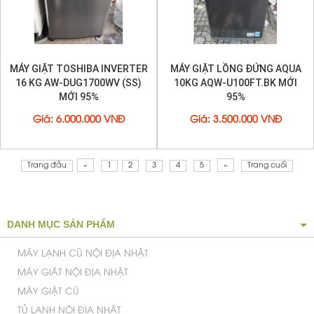
MÁY GIẶT TOSHIBA INVERTER
MÁY GIẶT LỒNG ĐỨNG AQUA
16 KG AW-DUG1700WV (SS)
10KG AQW-U100FT.BK MỚI
MỚI 95%
95%
Giá
:
6.000.000 VNĐ
Giá
:
3.500.000 VNĐ
Trang đầu
«
1
2
3
4
5
»
Trang cuối
DANH MỤC SẢN PHẨM
MÁY LẠNH CŨ NỘI ĐỊA NHẬT
MÁY GIẶT NỘI ĐỊA NHẬT
MÁY GIẶT CŨ
TỦ LẠNH NỘI ĐỊA NHẬT