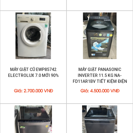
Công nghệ Mega Power Wash mạnh mẽ
Đồng thời, với công nghệ Mega Power Wash sẽ giúp
máy giặt
Toshiba
10.5 kg ME1150GV
làm sạch áo quần tốt nhất với:
+ Mâm giặt Mega Power:
Tạo ra luồng nước ba chiều cực mạnh
mẽ nhờ mâm
máy giặt
có ba cánh siêu bền. Luồng nước đặc biệt
này có khả năng đánh bật những vết bẩn cứng đầu nhất.
+ Lồng giặt ngôi sao pha lê:
Với lồng giặt ngôi sao pha lê, những
MÁY GIẶT CŨ EWP85742
MÁY GIẶT PANASONIC
gờ nổi trên thành lồng giặt sẽ nâng cao hiệu ứng cọ xát, giúp áo
quần sạch hơn.
ELECTROLUX 7.0 MỚI 90%
INVERTER 11.5 KG NA-
FD11AR1BV TIẾT KIỆM ĐIỆN
+ Hiệu ứng thác nước đôi:
Chức năng này hỗ trợ tốt hơn cho quá
MỚI 95%
trình giặt xả bằng cách tạo thác nước đôi tuần hoàn liên tục.
Giá
:
2.700.000 VNĐ
Giá
:
4.500.000 VNĐ