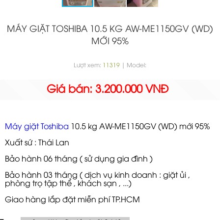
MÁY GIẶT TOSHIBA 10.5 KG AW-ME1150GV (WD)
MỚI 95%
Lượt xem:
11319
| Model:
Giá bán: 3.200.000 VNĐ
Máy giặt Toshiba
10.5 kg AW-ME1150GV (WD) mới 95%
Xuất sứ : Thái Lan
Bảo hành 06 tháng ( sử dụng gia đình )
Bảo hành 03 tháng ( dịch vụ kinh doanh : giặt ủi ,
phòng trọ tập thể , khách sạn , ...)
Giao hàng lắp đặt miễn phí TP.HCM