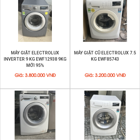
MÁY GIẶT ELECTROLUX
MÁY GIẶT CŨ ELECTROLUX 7.5
INVERTER 9 KG EWF12938 9KG
KG EWF85743
MỚI 95%
Giá
:
3.800.000 VNĐ
Giá
:
3.200.000 VNĐ