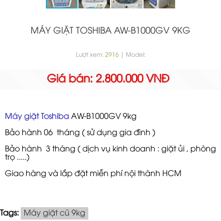
MÁY GIẶT TOSHIBA AW-B1000GV 9KG
Lượt xem:
2916
| Model:
Giá bán: 2.800.000 VNĐ
Máy giặt Toshiba
AW-B1000GV 9kg
Bảo hành 06 tháng ( sử dụng gia đình )
Bảo hành 3 tháng ( dịch vụ kinh doanh : giặt ủi , phòng
trọ .....)
Giao hàng và lắp đặt miễn phí nội thành HCM
Tags:
Máy giặt cũ 9kg