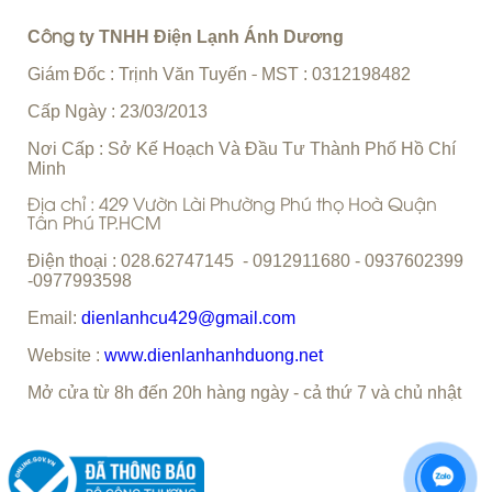
C
ty TNHH Điện Lạnh Ánh Dương
ông
Giám Đốc : Trịnh Văn Tuyến
MST : 0312198482
-
Cấp Ngày : 23/03/2013
Nơi Cấp : Sở Kế Hoạch Và Đầu Tư Thành Phố Hồ Chí
Minh
Địa chỉ : 429 Vườn Lài Phường Phú thọ Hoà Quận
Tân Phú TP.HCM
Điện thoại : 028.62747145 - 0912911680 - 0937602399
-0977993598
Email:
dienlanhcu429@gmail.com
Website :
www.dienlanhanhduong.net
Mở cửa từ 8h đến 20h hàng ngày - cả thứ 7 và chủ nhật