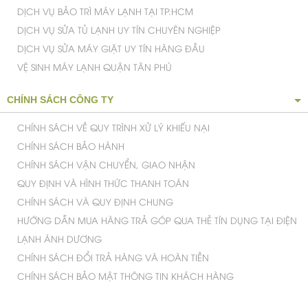
DỊCH VỤ BẢO TRÌ MÁY LẠNH TẠI TP.HCM
DỊCH VỤ SỬA TỦ LẠNH UY TÍN CHUYÊN NGHIỆP
DỊCH VỤ SỬA MÁY GIẶT UY TÍN HÀNG ĐẦU
VỆ SINH MÁY LẠNH QUẬN TÂN PHÚ
CHÍNH SÁCH CÔNG TY
CHÍNH SÁCH VỀ QUY TRÌNH XỬ LÝ KHIẾU NẠI
CHÍNH SÁCH BẢO HÀNH
CHÍNH SÁCH VẬN CHUYỂN, GIAO NHẬN
QUY ĐỊNH VÀ HÌNH THỨC THANH TOÁN
CHÍNH SÁCH VÀ QUY ĐỊNH CHUNG
HƯỚNG DẪN MUA HÀNG TRẢ GÓP QUA THẺ TÍN DỤNG TẠI ĐIỆN
LẠNH ÁNH DƯƠNG
CHÍNH SÁCH ĐỔI TRẢ HÀNG VÀ HOÀN TIỀN
CHÍNH SÁCH BẢO MẬT THÔNG TIN KHÁCH HÀNG