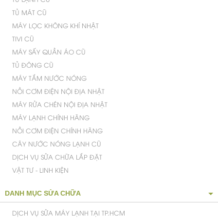
TỦ LẠNH CŨ
TỦ MÁT CŨ
MÁY LỌC KHÔNG KHÍ NHẬT
TIVI CŨ
MÁY SẤY QUẦN ÁO CŨ
TỦ ĐÔNG CŨ
MÁY TẮM NƯỚC NÓNG
NỒI CƠM ĐIỆN NỘI ĐỊA NHẬT
MÁY RỬA CHÉN NỘI ĐỊA NHẬT
MÁY LẠNH CHÍNH HÃNG
NỒI CƠM ĐIỆN CHÍNH HÃNG
CÂY NƯỚC NÓNG LẠNH CŨ
DỊCH VỤ SỬA CHỮA LẮP ĐẶT
VẬT TƯ - LINH KIỆN
DANH MỤC SỬA CHỮA
DỊCH VỤ SỬA MÁY LẠNH TẠI TP.HCM