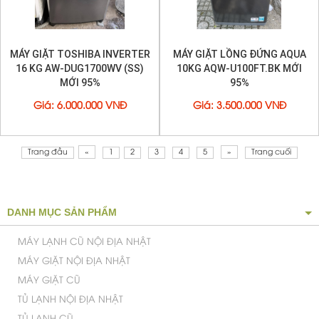
MÁY GIẶT TOSHIBA INVERTER
MÁY GIẶT LỒNG ĐỨNG AQUA
16 KG AW-DUG1700WV (SS)
10KG AQW-U100FT.BK MỚI
MỚI 95%
95%
Giá
:
6.000.000 VNĐ
Giá
:
3.500.000 VNĐ
Trang đầu
«
1
2
3
4
5
»
Trang cuối
DANH MỤC SẢN PHẨM
MÁY LẠNH CŨ NỘI ĐỊA NHẬT
MÁY GIẶT NỘI ĐỊA NHẬT
MÁY GIẶT CŨ
TỦ LẠNH NỘI ĐỊA NHẬT