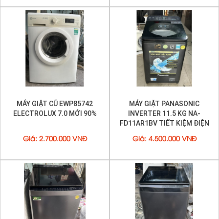
MÁY GIẶT CŨ EWP85742
MÁY GIẶT PANASONIC
ELECTROLUX 7.0 MỚI 90%
INVERTER 11.5 KG NA-
FD11AR1BV TIẾT KIỆM ĐIỆN
MỚI 95%
Giá
:
2.700.000 VNĐ
Giá
:
4.500.000 VNĐ