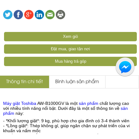
Xem giỏ
Đặt mua, giao tận nơi
Mua hàng trả góp
Thông tin chi tiết
Bình luận sản phẩm
Máy giặt Toshiba
AW-B1000GV là một
sản phẩm
chất lượng cao
với nhiều tính năng nổi bật. Dưới đây là một số thông tin về
sản
phẩm
này:
- *Khối lượng giặt*: 9 kg, phù hợp cho gia đình có 3-4 thành viên
- *Lồng giặt*: Thép không gỉ, giúp ngăn chặn sự phát triển của vi
khuẩn và nấm mốc
- *Tốc độ quay vắt*: 700-860 vòng/phút, giúp quần áo khô nhanh