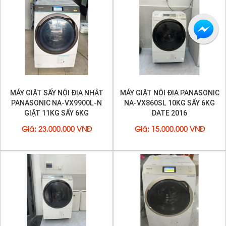
MÁY GIẶT SẤY NỘI ĐỊA NHẬT
MÁY GIẶT NỘI ĐỊA PANASONIC
PANASONIC NA-VX9900L-N
NA-VX860SL 10KG SẤY 6KG
GIẶT 11KG SẤY 6KG
DATE 2016
Bảng điều khiển cảm ứng với màn hình hiển thị 7 Inch
Giá
:
23.000.000 VNĐ
Giá
:
15.000.000 VNĐ
Máy giặt
TW-127X9 sử dụng màn hình LED điều khiển cảm
ứng. Menu chức năng dạng lật trang rất dễ sử dụng. Người
dùng có thể chọn chế độ giặt ưa thích được lưu lại trên máy
Tùy chọn các chế độ giặt khác nhau như: giặt ngâm,
giặt kỹ, giặt chăn, giặt nhẹ