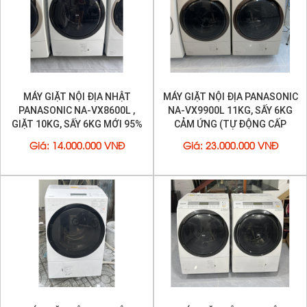
MÁY GIẶT NỘI ĐỊA NHẬT
MÁY GIẶT NỘI ĐỊA PANASONIC
PANASONIC NA-VX8600L ,
NA-VX9900L 11KG, SẤY 6KG
GIẶT 10KG, SẤY 6KG MỚI 95%
CẢM ỨNG (TỰ ĐỘNG CẤP
NƯỚC GIẶT XẢ)
Công nghệ giặt nước nóng kháng khuẩn, làm sạch
Giá
:
14.000.000 VNĐ
Giá
:
23.000.000 VNĐ
quần áo bằng bong bóng siêu mịn
Công nghệ Siêu bọt khí nano tạo ra các bọt khí có kích
thước Nano siêu nhỏ, nhỏ hơn 200 lần so với khe hở giữa
các sợi vải, dễ dàng thấm sâu, loại bỏ các chất bẩn một
cách hiệu quả