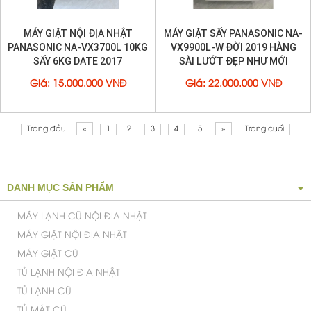
MÁY GIẶT NỘI ĐỊA NHẬT
MÁY GIẶT SẤY PANASONIC NA-
PANASONIC NA-VX3700L 10KG
VX9900L-W ĐỜI 2019 HÀNG
SẤY 6KG DATE 2017
SÀI LƯỚT ĐẸP NHƯ MỚI
Giá
:
15.000.000 VNĐ
Giá
:
22.000.000 VNĐ
Trang đầu
«
1
2
3
4
5
»
Trang cuối
Chế độ sấy khô tiện lợi mặc được luôn mà không cần
phơi
DANH MỤC SẢN PHẨM
MÁY LẠNH CŨ NỘI ĐỊA NHẬT
MÁY GIẶT NỘI ĐỊA NHẬT
MÁY GIẶT CŨ
TỦ LẠNH NỘI ĐỊA NHẬT
TỦ LẠNH CŨ
TỦ MÁT CŨ