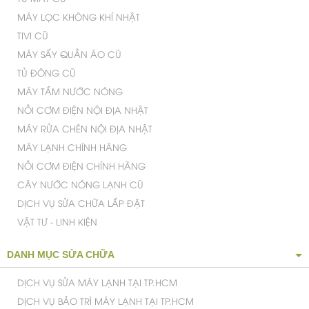
MÁY LỌC KHÔNG KHÍ NHẬT
TIVI CŨ
MÁY SẤY QUẦN ÁO CŨ
TỦ ĐÔNG CŨ
MÁY TẮM NƯỚC NÓNG
Khay đựng nước giặt, nước tẩy và nước giặt tiện lợi tự
động tích hợp với lượng quần áo
NỒI CƠM ĐIỆN NỘI ĐỊA NHẬT
MÁY RỬA CHÉN NỘI ĐỊA NHẬT
MÁY LẠNH CHÍNH HÃNG
NỒI CƠM ĐIỆN CHÍNH HÃNG
CÂY NƯỚC NÓNG LẠNH CŨ
DỊCH VỤ SỬA CHỮA LẮP ĐẶT
VẬT TƯ - LINH KIỆN
DANH MỤC SỬA CHỮA
DỊCH VỤ SỬA MÁY LẠNH TẠI TP.HCM
DỊCH VỤ BẢO TRÌ MÁY LẠNH TẠI TP.HCM