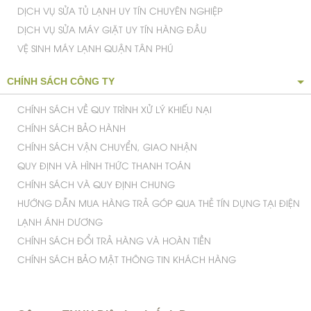
DỊCH VỤ SỬA TỦ LẠNH UY TÍN CHUYÊN NGHIỆP
DỊCH VỤ SỬA MÁY GIẶT UY TÍN HÀNG ĐẦU
VỆ SINH MÁY LẠNH QUẬN TÂN PHÚ
CHÍNH SÁCH CÔNG TY
CHÍNH SÁCH VỀ QUY TRÌNH XỬ LÝ KHIẾU NẠI
CHÍNH SÁCH BẢO HÀNH
CHÍNH SÁCH VẬN CHUYỂN, GIAO NHẬN
QUY ĐỊNH VÀ HÌNH THỨC THANH TOÁN
CHÍNH SÁCH VÀ QUY ĐỊNH CHUNG
HƯỚNG DẪN MUA HÀNG TRẢ GÓP QUA THẺ TÍN DỤNG TẠI ĐIỆN
LẠNH ÁNH DƯƠNG
CHÍNH SÁCH ĐỔI TRẢ HÀNG VÀ HOÀN TIỀN
CHÍNH SÁCH BẢO MẬT THÔNG TIN KHÁCH HÀNG
Dễ dàng làm sạch các bộ phận màng lọc khô