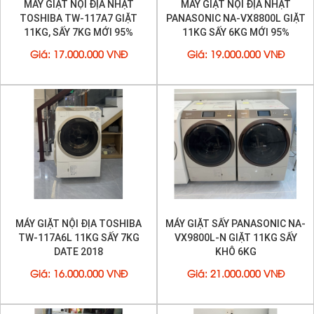
MÁY GIẶT NỘI ĐỊA NHẬT
MÁY GIẶT NỘI ĐỊA NHẬT
TOSHIBA TW-117A7 GIẶT
PANASONIC NA-VX8800L GIẶT
11KG, SẤY 7KG MỚI 95%
11KG SẤY 6KG MỚI 95%
Giá
:
17.000.000 VNĐ
Giá
:
19.000.000 VNĐ
Thiết kế độ rung thấp và tiếng ồn thấp phù hợp với
những gia đình ở chung cư hay bạn có thể giặt đồ vào
buổi đêm mà không lo bị ảnh hưởng đến mọi người
Động cơ S-DD của
Toshiba
là một hệ thống truyền
động trực tiếp không có bánh răng và dây curoa
(nguyên nhân gây ra tiếng ồn). Ngoài ra, đệm hấp thụ
MÁY GIẶT NỘI ĐỊA TOSHIBA
MÁY GIẶT SẤY PANASONIC NA-
rung độc đáo được sử dụng cho hệ thống giảm xóc để
TW-117A6L 11KG SẤY 7KG
VX9800L-N GIẶT 11KG SẤY
giảm rung rắc khi vắt
DATE 2018
KHÔ 6KG
Giá
:
16.000.000 VNĐ
Giá
:
21.000.000 VNĐ