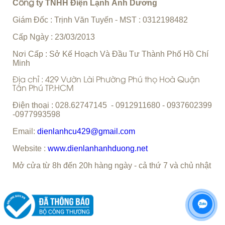
C
ty TNHH Điện Lạnh Ánh Dương
ông
Giám Đốc : Trịnh Văn Tuyến
MST : 0312198482
-
Cấp Ngày : 23/03/2013
Nơi Cấp : Sở Kế Hoạch Và Đầu Tư Thành Phố Hồ Chí
Minh
Địa chỉ : 429 Vườn Lài Phường Phú thọ Hoà Quận
Tân Phú TP.HCM
Điện thoại : 028.62747145 - 0912911680 - 0937602399
-0977993598
Email:
dienlanhcu429@gmail.com
Website :
www.dienlanhanhduong.net
Mở cửa từ 8h đến 20h hàng ngày - cả thứ 7 và chủ nhật