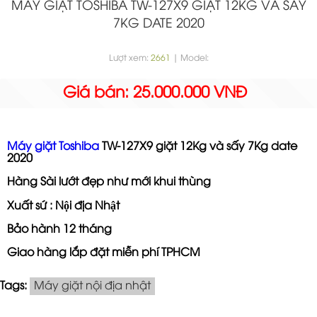
MÁY GIẶT TOSHIBA TW-127X9 GIẶT 12KG VÀ SẤY
7KG DATE 2020
Lượt xem:
2661
| Model:
Giá bán: 25.000.000 VNĐ
Máy giặt Toshiba
TW-127X9 giặt 12Kg và sấy 7Kg date
2020
Hàng Sài lướt đẹp như mới khui thùng
Xuất sứ : Nội địa Nhật
Bảo hành 12 tháng
Giao hàng lắp đặt miễn phí TPHCM
Tags:
Máy giặt nội địa nhật