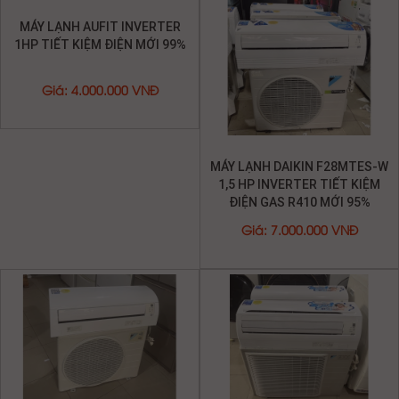
MÁY LẠNH DAIKIN F28MTES-W
1,5 HP INVERTER TIẾT KIỆM
ĐIỆN GAS R410 MỚI 95%
Giá
:
7.000.000 VNĐ
MÁY LẠNH CŨ DAIKIN
MÁY LẠNH AUFIT INVERTER
INVERTER 1.25HP TIẾT KIỆM
1HP TIẾT KIỆM ĐIỆN MỚI 99%
ĐIỆN GAS R32 MỚI 95%
Giá
:
6.500.000 VNĐ
Giá
:
4.000.000 VNĐ
MÁY LẠNH DAKIN NỘI ĐỊA
NHẬT 2,5HP TIẾT KIỆM ĐIỆN
GAS R410 MỚI 95%
Giá
:
10.000.000 VNĐ