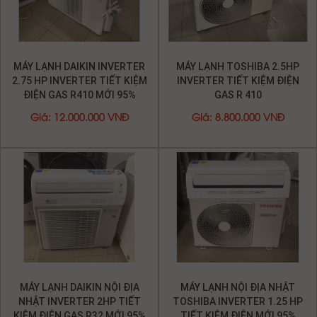
Giá
:
8.800.000 VNĐ
Giá
:
9.000.000 VNĐ
MÁY LẠNH NỘI ĐỊA NHẬT
TOSHIBA INVERTER 1.25 HP
TIẾT KIỆM ĐIỆN MỚI 95%
Giá
:
7.000.000 VNĐ
Trang đầu
«
1
2
3
4
5
»
Trang cuối