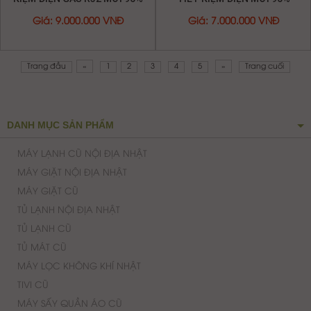
DANH MỤC SẢN PHẨM
MÁY LẠNH CŨ NỘI ĐỊA NHẬT
MÁY GIẶT NỘI ĐỊA NHẬT
MÁY GIẶT CŨ
TỦ LẠNH NỘI ĐỊA NHẬT
TỦ LẠNH CŨ
TỦ MÁT CŨ
MÁY LỌC KHÔNG KHÍ NHẬT
TIVI CŨ
MÁY SẤY QUẦN ÁO CŨ
TỦ ĐÔNG CŨ
MÁY TẮM NƯỚC NÓNG
NỒI CƠM ĐIỆN NỘI ĐỊA NHẬT
MÁY RỬA CHÉN NỘI ĐỊA NHẬT
MÁY LẠNH CHÍNH HÃNG
NỒI CƠM ĐIỆN CHÍNH HÃNG