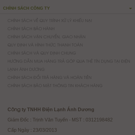
CHÍNH SÁCH VÀ QUY ĐỊNH CHUNG
HƯỚNG DẪN MUA HÀNG TRẢ GÓP QUA THẺ TÍN DỤNG TẠI ĐIỆN
LẠNH ÁNH DƯƠNG
CHÍNH SÁCH ĐỔI TRẢ HÀNG VÀ HOÀN TIỀN
CHÍNH SÁCH BẢO MẬT THÔNG TIN KHÁCH HÀNG
C
ty TNHH Điện Lạnh Ánh Dương
ông
Giám Đốc : Trịnh Văn Tuyến
MST : 0312198482
-
Cấp Ngày : 23/03/2013
Nơi Cấp : Sở Kế Hoạch Và Đầu Tư Thành Phố Hồ Chí
Minh
Địa chỉ : 429 Vườn Lài Phường Phú thọ Hoà Quận
Tân Phú TP.HCM
Điện thoại : 028.62747145 - 0912911680 - 0937602399
-0977993598