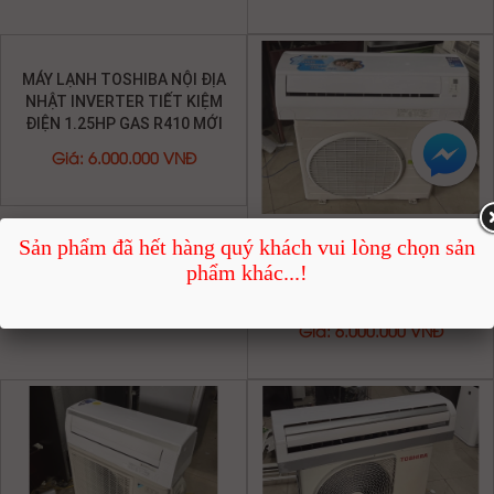
MÁY LẠNH DAIKIN NỘI ĐIA
MÁY LẠNH DAIKIN INVERTER
NHẬT 1.0HP INVERTER TIẾT
2.75 HP INVERTER TIẾT KIỆM
KIỆM ĐIỆN GAS R410 MỚI 95%
ĐIỆN GAS R410 MỚI 95%
Giá
:
6.000.000 VNĐ
Giá
:
12.000.000 VNĐ
Sản phẩm đã hết hàng quý khách vui lòng chọn sản
phẩm khác...!
MÁY LẠNH TOSHIBA 2.5HP
MÁY LẠNH DAIKIN NỘI ĐỊA
INVERTER TIẾT KIỆM ĐIỆN
NHẬT INVERTER 2HP TIẾT
GAS R 410
KIỆM ĐIỆN GAS R32 MỚI 95%