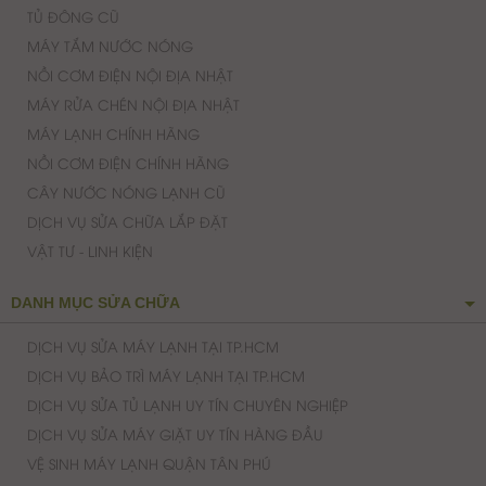
CÂY NƯỚC NÓNG LẠNH CŨ
DỊCH VỤ SỬA CHỮA LẮP ĐẶT
VẬT TƯ - LINH KIỆN
DANH MỤC SỬA CHỮA
DỊCH VỤ SỬA MÁY LẠNH TẠI TP.HCM
DỊCH VỤ BẢO TRÌ MÁY LẠNH TẠI TP.HCM
DỊCH VỤ SỬA TỦ LẠNH UY TÍN CHUYÊN NGHIỆP
DỊCH VỤ SỬA MÁY GIẶT UY TÍN HÀNG ĐẦU
VỆ SINH MÁY LẠNH QUẬN TÂN PHÚ
CHÍNH SÁCH CÔNG TY
CHÍNH SÁCH VỀ QUY TRÌNH XỬ LÝ KHIẾU NẠI
CHÍNH SÁCH BẢO HÀNH
CHÍNH SÁCH VẬN CHUYỂN, GIAO NHẬN
QUY ĐỊNH VÀ HÌNH THỨC THANH TOÁN