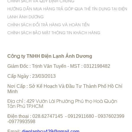
CHÍNH SÁCH VÀ QUY ĐỊNH CHUNG
HƯỚNG DẪN MUA HÀNG TRẢ GÓP QUA THẺ TÍN DỤNG TẠI ĐIỆN
LẠNH ÁNH DƯƠNG
CHÍNH SÁCH ĐỔI TRẢ HÀNG VÀ HOÀN TIỀN
CHÍNH SÁCH BẢO MẬT THÔNG TIN KHÁCH HÀNG
C
ty TNHH Điện Lạnh Ánh Dương
ông
Giám Đốc : Trịnh Văn Tuyến
MST : 0312198482
-
Cấp Ngày : 23/03/2013
Nơi Cấp : Sở Kế Hoạch Và Đầu Tư Thành Phố Hồ Chí
Minh
Địa chỉ : 429 Vườn Lài Phường Phú thọ Hoà Quận
Tân Phú TP.HCM
Điện thoại : 028.62747145 - 0912911680 - 0937602399
-0977993598
Email:
dienlanhcu429@gmail.com