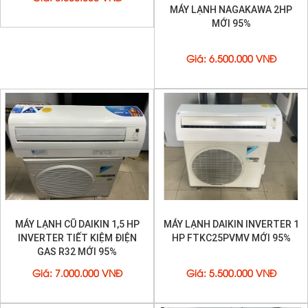
MÁY LẠNH NAGAKAWA 2HP
MỚI 95%
Giá
:
6.500.000 VNĐ
MÁY LẠNH CŨ DAIKIN 1,5 HP
MÁY LẠNH DAIKIN INVERTER 1
INVERTER TIẾT KIỆM ĐIỆN
HP FTKC25PVMV MỚI 95%
GAS R32 MỚI 95%
Giá
:
7.000.000 VNĐ
Giá
:
5.500.000 VNĐ