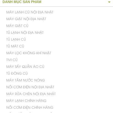
DANH MỤC SẢN PHẨM
MÁY LẠNH CŨ NỘI ĐỊA NHẬT
MÁY GIẶT NỘI ĐỊA NHẬT
MÁY GIẶT CŨ
TỦ LẠNH NỘI ĐỊA NHẬT
TỦ LẠNH CŨ
TỦ MÁT CŨ
MÁY LỌC KHÔNG KHÍ NHẬT
TIVI CŨ
MÁY SẤY QUẦN ÁO CŨ
TỦ ĐÔNG CŨ
MÁY TẮM NƯỚC NÓNG
NỒI CƠM ĐIỆN NỘI ĐỊA NHẬT
MÁY RỬA CHÉN NỘI ĐỊA NHẬT
MÁY LẠNH CHÍNH HÃNG
NỒI CƠM ĐIỆN CHÍNH HÃNG