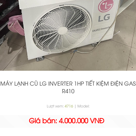
MÁY LẠNH CŨ LG INVERTER 1HP TIẾT KIỆM ĐIỆN GAS
R410
Lượt xem:
4716
| Model:
Giá bán: 4.000.000 VNĐ