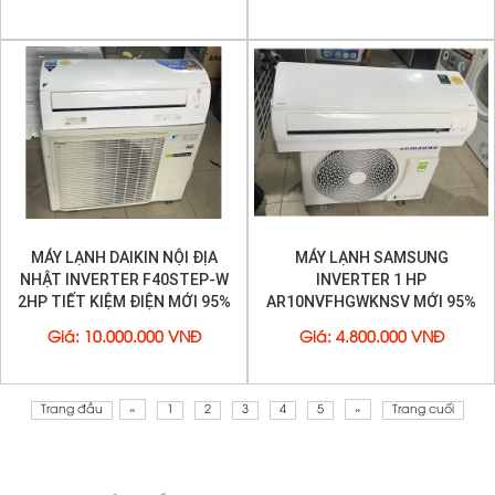
MÁY LẠNH DAIKIN NỘI ĐỊA
MÁY LẠNH SAMSUNG
NHẬT INVERTER F40STEP-W
INVERTER 1 HP
2HP TIẾT KIỆM ĐIỆN MỚI 95%
AR10NVFHGWKNSV MỚI 95%
Giá
:
10.000.000 VNĐ
Giá
:
4.800.000 VNĐ
Trang đầu
«
1
2
3
4
5
»
Trang cuối