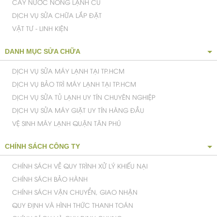
CÂY NƯỚC NÓNG LẠNH CŨ
DỊCH VỤ SỬA CHỮA LẮP ĐẶT
VẬT TƯ - LINH KIỆN
DANH MỤC SỬA CHỮA
DỊCH VỤ SỬA MÁY LẠNH TẠI TP.HCM
DỊCH VỤ BẢO TRÌ MÁY LẠNH TẠI TP.HCM
DỊCH VỤ SỬA TỦ LẠNH UY TÍN CHUYÊN NGHIỆP
DỊCH VỤ SỬA MÁY GIẶT UY TÍN HÀNG ĐẦU
VỆ SINH MÁY LẠNH QUẬN TÂN PHÚ
CHÍNH SÁCH CÔNG TY
CHÍNH SÁCH VỀ QUY TRÌNH XỬ LÝ KHIẾU NẠI
CHÍNH SÁCH BẢO HÀNH
CHÍNH SÁCH VẬN CHUYỂN, GIAO NHẬN
QUY ĐỊNH VÀ HÌNH THỨC THANH TOÁN