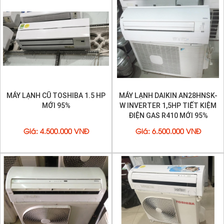
MÁY LẠNH CŨ TOSHIBA 1.5 HP
MÁY LẠNH DAIKIN AN28HNSK-
MỚI 95%
W INVERTER 1,5HP TIẾT KIỆM
ĐIỆN GAS R410 MỚI 95%
Giá
:
4.500.000 VNĐ
Giá
:
6.500.000 VNĐ