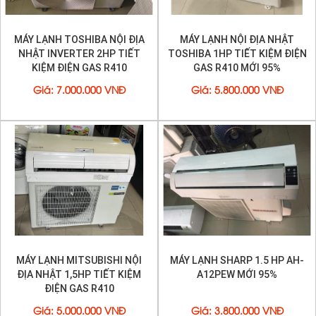
MÁY LẠNH TOSHIBA NỘI ĐỊA
MÁY LẠNH NỘI ĐỊA NHẬT
NHẬT INVERTER 2HP TIẾT
TOSHIBA 1HP TIẾT KIỆM ĐIỆN
KIỆM ĐIỆN GAS R410
GAS R410 MỚI 95%
Giá
:
7.000.000 VNĐ
Giá
:
5.800.000 VNĐ
MÁY LẠNH MITSUBISHI NỘI
MÁY LẠNH SHARP 1.5 HP AH-
ĐỊA NHẬT 1,5HP TIẾT KIỆM
A12PEW MỚI 95%
ĐIỆN GAS R410
Giá
:
5.000.000 VNĐ
Giá
:
3.800.000 VNĐ