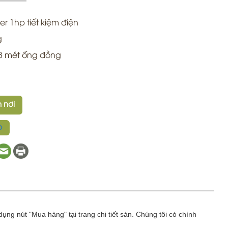
ter 1hp tiết kiệm điện
g
+ 3 mét ống đồng
 nơi
p
dụng nút "Mua hàng" tại trang chi tiết sản. Chúng tôi có chính