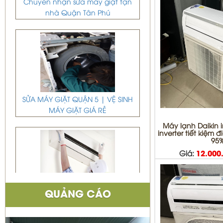
nhà Quận Tân Phú
SỬA MÁY GIẶT QUẬN 5 | VỆ SINH
MÁY GIẶT GIÁ RẺ
Máy lạnh Daikin i
inverter tiết kiệm 
95
Giá:
12.000
DỊCH VỤ DI DỜI THÁO VÀ LẮP ĐẶT
QUẢNG CÁO
MÁY LẠNH QUẬN BÌNH TÂN