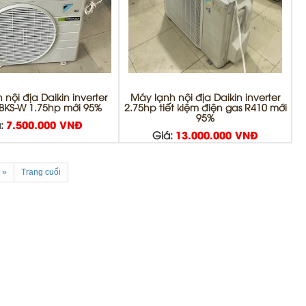
nội địa Daikin inverter
Máy lạnh nội địa Daikin inverter
BKS-W 1.75hp mới 95%
2.75hp tiết kiệm điện gas R410 mới
95%
:
7.500.000 VNĐ
Giá:
13.000.000 VNĐ
»
Trang cuối