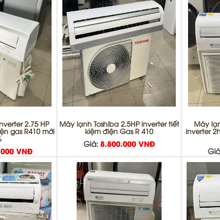
nverter 2.75 HP
Máy lạnh Toshiba 2.5HP inverter tiết
Máy lạn
điện gas R410 mới
kiệm điện Gas R 410
inverter 2
%
Giá:
8.800.000 VNĐ
.000 VNĐ
Giá