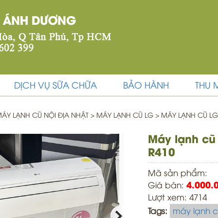
DỊCH VỤ SỮA CHỮA
BẢO HÀNH
THU 
ÁY LẠNH CŨ NỘI ĐỊA NHẬT
>
MÁY LẠNH CŨ LG >
MÁY LẠNH CŨ LG 
Máy lạnh cũ
R410
Mã sản phẩm:
Giá bán:
4.000.
Lượt xem: 4714
Tags:
máy lạnh c