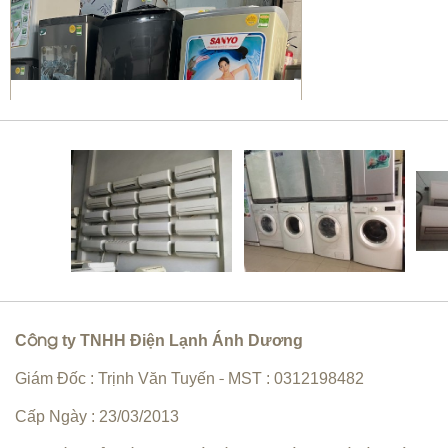
Sửa máy giặt Quận 10 | vệ sinh
máy giặt giá rẻ
Bơm gas máy lạnh quận 10
C
ty TNHH Điện Lạnh Ánh Dương
ông
Giám Đốc : Trịnh Văn Tuyến
MST : 0312198482
-
Cấp Ngày : 23/03/2013
Vệ sinh máy lạnh Quận 6 | Bơm gas