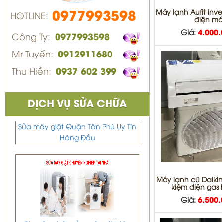
Máy lạnh Aufit inver
0977993598
HOTLINE:
điện mớ
Giá:
4.000
Công Ty:
0977993598
Mr Tuyến:
0912911680
Thu Hiền:
0937 602 399
DỊCH VỤ SỬA CHỮA
Sửa máy giặt Quận Tân Phú Uy Tín
Hàng Đầu
Máy lạnh cũ Daikin 
kiệm điện gas
Giá:
6.500
Chuyên nhận sửa máy giặt tận