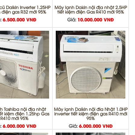
ũ Daikin Inverter 1.25HP
Máy lạnh Dakin nội địa nhật 2,5HP
m điện gas R32 mới 95%
tiết kiệm điện Gas R410 mới 95%
:
6.500.000 VNĐ
Giá:
10.000.000 VNĐ
h Toshiba nội địa nhật
Máy lạnh Daikin nội đia Nhật 1.0HP
tiết kiệm điện 1.25hp Gas
inverter tiết kiệm điện gas R410 mới
R410 mới 95%
95%
:
6.000.000 VNĐ
Giá:
6.000.000 VNĐ