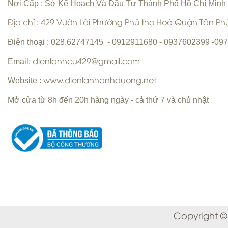
Nơi Cấp : Sở Kế Hoạch Và Đầu Tư Thành Phố Hồ Chí Minh
máy lạnh Quận 6 |
Địa chỉ : 429 Vườn Lài Phường Phú thọ Hoà Quận Tân P
Điện thoại : 028.62747145 - 0912911680 - 0937602399 -0
Email:
dienlanhcu429@gmail.com
Website :
www.dienlanhanhduong.net
Sửa máy giặt Quận Tân Phú Uy Tín
Hàng Đầu
Sửa máy lạnh Quận 5 - Bảo trì máy
Mở cửa từ 8h đến 20h hàng ngày - cả thứ 7 và chủ nhật
lạnh Quận 5
Chuyên nhận sửa máy giặt tận
nhà Quận Tân Phú
Copyright ©