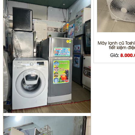
Sửa tủ lạnh Quận 1 | Bơm Gas tủ
Máy lạnh cũ Toshi
lạnh Quận 1
tiết kiệm đi
Giá:
8.000
Sửa máy giặt Quận 3 | vệ sinh máy
giặt quận 3