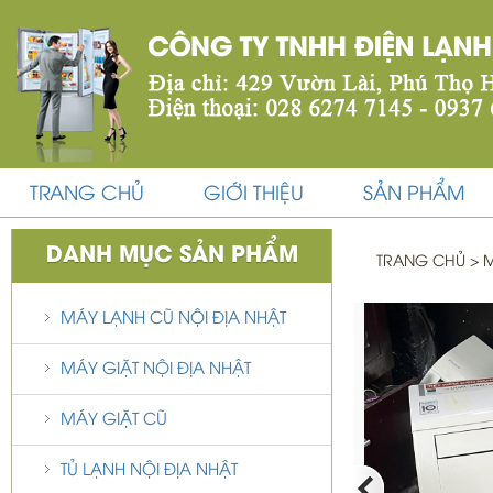
TRANG CHỦ
GIỚI THIỆU
SẢN PHẨM
DANH MỤC SẢN PHẨM
TRANG CHỦ
>
M
MÁY LẠNH CŨ NỘI ĐỊA NHẬT
MÁY GIẶT NỘI ĐỊA NHẬT
MÁY GIẶT CŨ
TỦ LẠNH NỘI ĐỊA NHẬT