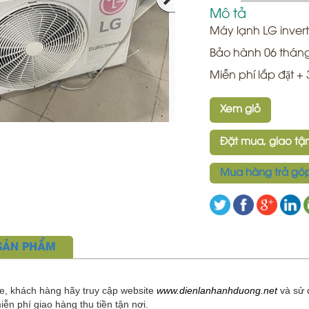
Mô tả
Máy lạnh LG inver
Bảo hành 06 thán
Miễn phí lắp đặt 
Xem giỏ
Đặt mua, giao tận
Mua hàng trả gó
 SẢN PHẨM
e, khách hàng hãy truy cập website
www.dienlanhanhduong.net
và sử 
ễn phí giao hàng thu tiền tận nơi.