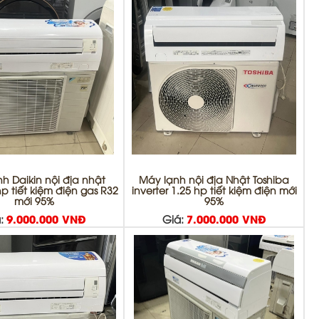
h Daikin nội địa nhật
Máy lạnh nội địa Nhật Toshiba
hp tiết kiệm điện gas R32
inverter 1.25 hp tiết kiệm điện mới
mới 95%
95%
:
9.000.000 VNĐ
Giá:
7.000.000 VNĐ