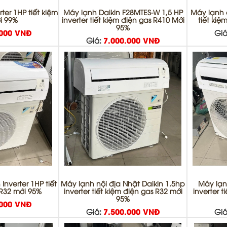
ter 1HP tiết kiệm
Máy lạnh Daikin F28MTES-W 1,5 HP
Máy lạnh c
i 99%
inverter tiết kiệm điện gas R410 Mới
tiết kiệ
95%
.000 VNĐ
Giá
Giá:
7.000.000 VNĐ
Inverter 1HP tiết
Máy lạnh nội địa Nhật Daikin 1.5hp
Máy lạn
 R32 mới 95%
inverter tiết kiệm điện gas R32 mới
inverter 
95%
.000 VNĐ
Giá:
7.500.000 VNĐ
Giá