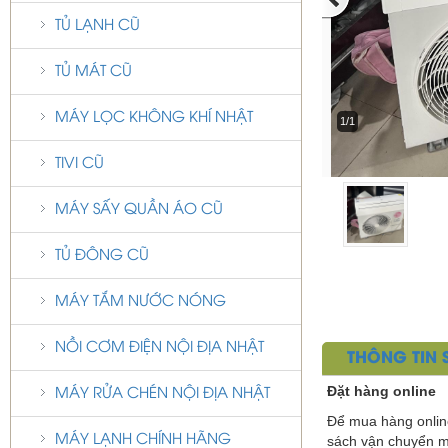
TỦ LẠNH CŨ
TỦ MÁT CŨ
MÁY LỌC KHÔNG KHÍ NHẬT
1/1
TIVI CŨ
MÁY SẤY QUẦN ÁO CŨ
TỦ ĐÔNG CŨ
MÁY TẮM NƯỚC NÓNG
NỒI CƠM ĐIỆN NỘI ĐỊA NHẬT
THÔNG TIN
Đặt hàng online
MÁY RỬA CHÉN NỘI ĐỊA NHẬT
Để mua hàng onlin
MÁY LẠNH CHÍNH HÃNG
sách vận chuyển mi