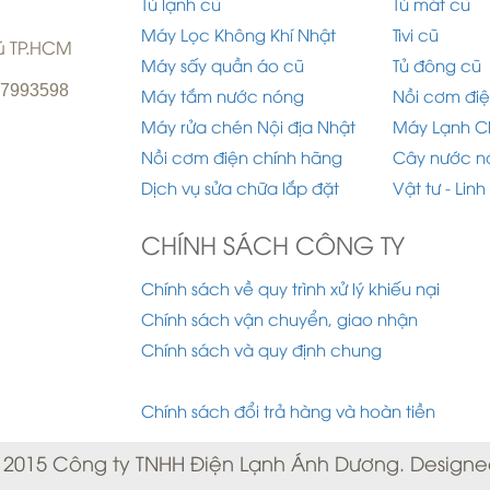
Tủ lạnh cũ
Tủ mát cũ
Máy Lọc Không Khí Nhật
Tivi cũ
hú TP.HCM
Máy sấy quần áo cũ
Tủ đông cũ
977993598
Máy tắm nước nóng
Nồi cơm điệ
Máy rửa chén Nội địa Nhật
Máy Lạnh C
Nồi cơm điện chính hãng
Cây nước n
Dịch vụ sửa chữa lắp đặt
Vật tư - Linh
CHÍNH SÁCH CÔNG TY
Chính sách về quy trình xử lý khiếu nại
Chính sách vận chuyển, giao nhận
Chính sách và quy định chung
Chính sách đổi trả hàng và hoàn tiền
 2015 Công ty TNHH Điện Lạnh Ánh Dương. Designe