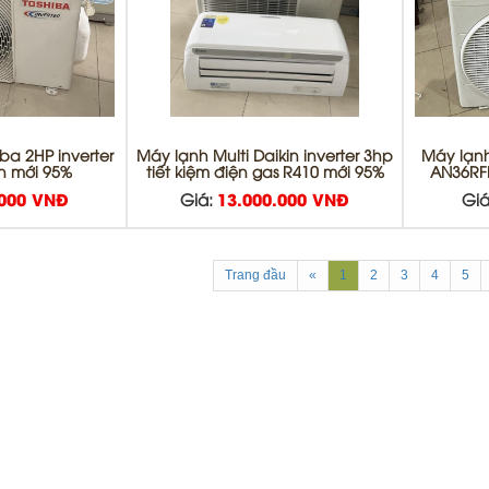
ba 2HP inverter
Máy lạnh Multi Daikin inverter 3hp
Máy lạnh 
ện mới 95%
tiết kiệm điện gas R410 mới 95%
AN36RF
.000 VNĐ
Giá:
13.000.000 VNĐ
Giá
Trang đầu
«
1
2
3
4
5