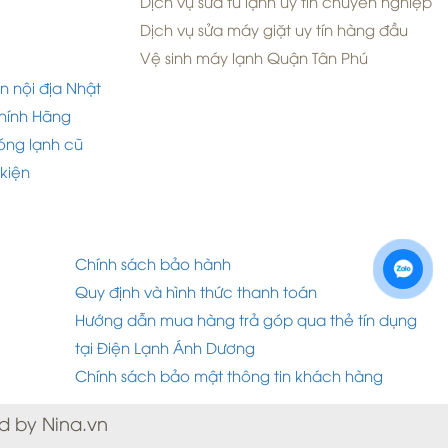
Dịch vụ sửa tủ lạnh uy tín chuyên nghiệp
Dịch vụ sửa máy giặt uy tín hàng đầu
Vệ sinh máy lạnh Quận Tân Phú
n nội địa Nhật
hính Hãng
óng lạnh cũ
 kiện
Chính sách bảo hành
Quy định và hình thức thanh toán
Hướng dẫn mua hàng trả góp qua thẻ tín dụng
tại Điện Lạnh Ánh Dương
Chính sách bảo mật thông tin khách hàng
d by Nina.vn