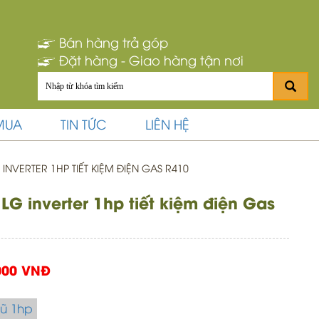
Bán hàng trả góp
Đặt hàng - Giao hàng tận nơi
MUA
TIN TỨC
LIÊN HỆ
INVERTER 1HP TIẾT KIỆM ĐIỆN GAS R410
 LG inverter 1hp tiết kiệm điện Gas
000 VNĐ
ũ 1hp