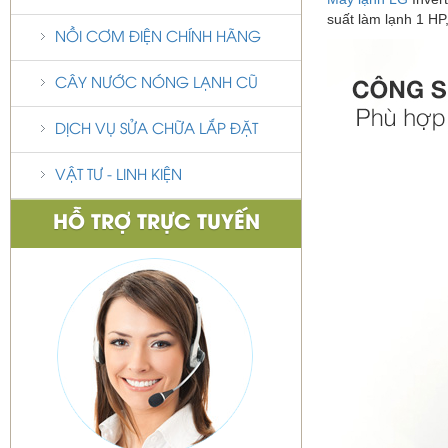
suất làm lạnh 1 HP
NỒI CƠM ĐIỆN CHÍNH HÃNG
CÂY NƯỚC NÓNG LẠNH CŨ
DỊCH VỤ SỬA CHỮA LẮP ĐẶT
VẬT TƯ - LINH KIỆN
HỖ TRỢ TRỰC TUYẾN