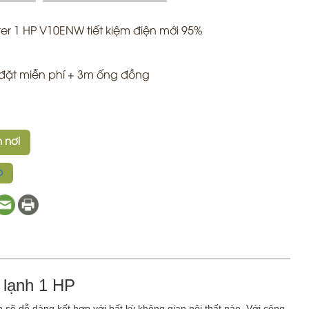
ter 1 HP V10ENW tiết kiệm điện mới 95%
đặt miễn phí + 3m ống đồng
 nơi
p
 lạnh 1 HP
h sẽ dễ dàng kết hợp với bất kỳ không gian nội thất nào. Với công