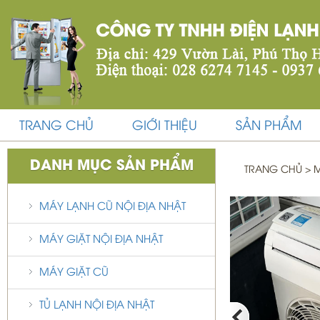
TRANG CHỦ
GIỚI THIỆU
SẢN PHẨM
DANH MỤC SẢN PHẨM
TRANG CHỦ
>
M
MÁY LẠNH CŨ NỘI ĐỊA NHẬT
MÁY GIẶT NỘI ĐỊA NHẬT
MÁY GIẶT CŨ
TỦ LẠNH NỘI ĐỊA NHẬT