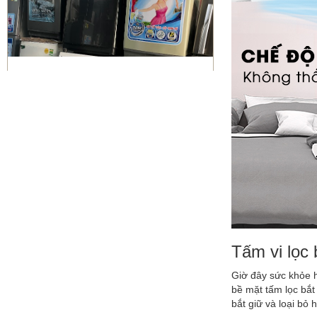
Sửa máy giặt Quận 10 | vệ sinh
máy giặt giá rẻ
Bơm gas máy lạnh quận 10
Tấm vi lọc 
Giờ đây sức khỏe h
bề mặt tấm lọc bắt
bắt giữ và loại bỏ 