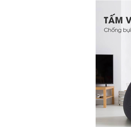
Vệ sinh máy lạnh Quận 6 | Bơm gas
máy lạnh Quận 6 |
Sửa máy giặt Quận Tân Phú Uy Tín
Hàng Đầu
Sửa máy lạnh Quận 5 - Bảo trì máy
lạnh Quận 5
Chuyên nhận sửa máy giặt tận