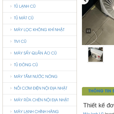
TỦ LẠNH CŨ
TỦ MÁT CŨ
MÁY LỌC KHÔNG KHÍ NHẬT
1/1
TIVI CŨ
MÁY SẤY QUẦN ÁO CŨ
TỦ ĐÔNG CŨ
MÁY TẮM NƯỚC NÓNG
NỒI CƠM ĐIỆN NỘI ĐỊA NHẬT
THÔNG TIN
MÁY RỬA CHÉN NỘI ĐỊA NHẬT
Thiết kế đơ
MÁY LẠNH CHÍNH HÃNG
Máy lạnh LG
Invert