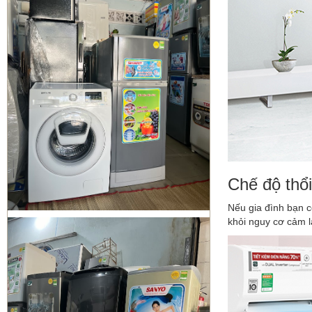
DỊCH VỤ DI DỜI THÁO VÀ LẮP ĐẶT
MÁY LẠNH QUẬN BÌNH TÂN
Sửa tủ lạnh Quận 1 | Bơm Gas tủ
lạnh Quận 1
Chế độ thổi
Nếu gia đình bạn c
khỏi nguy cơ cảm l
Sửa máy giặt Quận 3 | vệ sinh máy
giặt quận 3