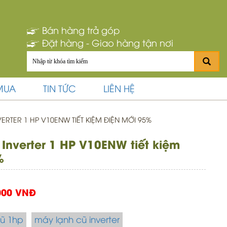
Bán hàng trả góp
Đặt hàng - Giao hàng tận nơi
MUA
TIN TỨC
LIÊN HỆ
ERTER 1 HP V10ENW TIẾT KIỆM ĐIỆN MỚI 95%
Inverter 1 HP V10ENW tiết kiệm
%
000 VNĐ
ũ 1hp
máy lạnh cũ inverter