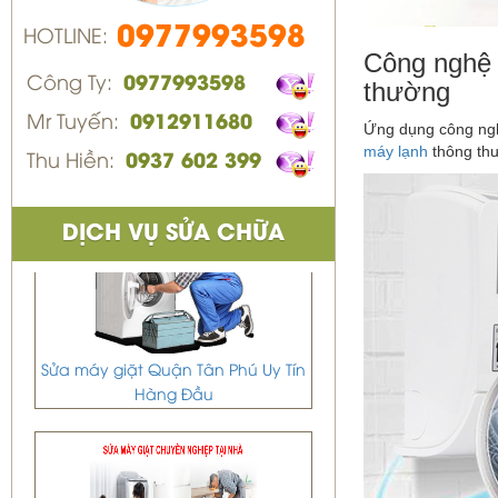
0977993598
HOTLINE:
Công nghệ D
Công Ty:
0977993598
thường
Mr Tuyến:
0912911680
Ứng dụng công ngh
máy lạnh
thông thư
Thu Hiền:
0937 602 399
DỊCH VỤ SỬA CHỮA
Sửa máy giặt Quận Tân Phú Uy Tín
Hàng Đầu