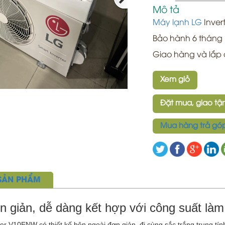
Mô tả
Máy lạnh LG
Inver
Bảo hành 6 tháng
Giao hàng và lắp 
Xem giỏ
Đặt mua, giao tận
Mua hàng trả gó
 SẢN PHẨM
n giản, dễ dàng kết hợp với công suất làm
er V10ENW có thiết kế bên ngoài đơn giản, đi cùng sắc trắng trung tín