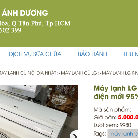
DỊCH VỤ SỮA CHỮA
BẢO HÀNH
THU 
ÁY LẠNH CŨ NỘI ĐỊA NHẬT
>
MÁY LẠNH CŨ LG >
MÁY LẠNH LG INV
Máy lạnh LG 
điện mới 95
Mã sản phẩm:
Giá bán:
5.000.
Lượt xem: 9980
Tags:
máy lạnh c