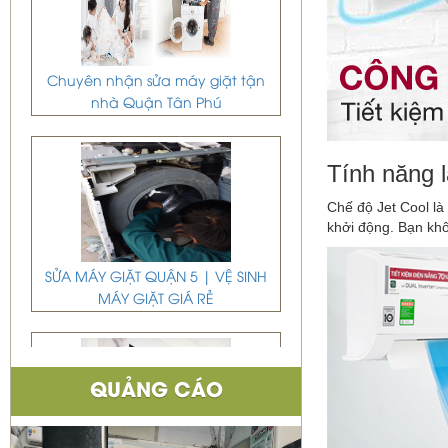
Chuyên nhận sửa máy giặt tận
nhà Quận Tân Phú
Tính năng 
Chế độ Jet Cool là
khởi động. Bạn khô
SỬA MÁY GIẶT QUẬN 5 | VỆ SINH
MÁY GIẶT GIÁ RẺ
QUẢNG CÁO