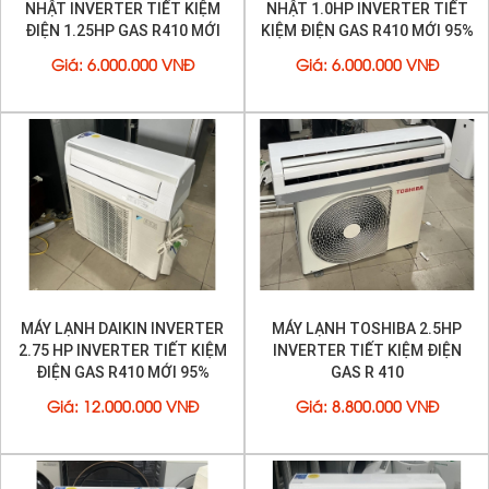
NHẬT INVERTER TIẾT KIỆM
NHẬT 1.0HP INVERTER TIẾT
trực tiếp vào người.
ĐIỆN 1.25HP GAS R410 MỚI
KIỆM ĐIỆN GAS R410 MỚI 95%
95%
Giá
:
6.000.000 VNĐ
Giá
:
6.000.000 VNĐ
MÁY LẠNH DAIKIN INVERTER
MÁY LẠNH TOSHIBA 2.5HP
Làm lạnh sâu hơn với gas R32 và nhiệt độ 14
2.75 HP INVERTER TIẾT KIỆM
INVERTER TIẾT KIỆM ĐIỆN
độ C
ĐIỆN GAS R410 MỚI 95%
GAS R 410
Một cải tiến rất đáng giá của
máy lạnh
Sharp 2018 là
Giá
:
12.000.000 VNĐ
Giá
:
8.800.000 VNĐ
có thể chỉnh nhiệt độ thấp nhất xuống tới 14 độ C trong
khi đó các dòng
sản phẩm
trên thị trường chỉ có 16 độ
C. Đặc biệt
máy lạnh Sharp
đã chuyển từ gas R410A
của model 2017 sang gas R32. Loại gas này làm lạnh