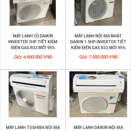
MÁY LẠNH CŨ DAIKIN
MÁY LẠNH NỘI ĐỊA NHẬT
INVERTER 1HP TIẾT KIỆM
DAIKIN 1.5HP INVERTER TIẾT
ĐIỆN GAS R32 MỚI 95%
KIỆM ĐIỆN GAS R32 MỚI 95%
Giá
:
6.500.000 VNĐ
Giá
:
7.500.000 VNĐ
Chế độ Baby Sleep nhẹ nhàng yên tĩnh giúp
bé ngủ ngon
Baby Sleep là chế độ đặc biệt dành cho trẻ em, người
sức khỏe yếu hoặc người lớn tuổi không chịu được
nhiệt độ quá lạnh. Ở chế độ này luồng khí lạnh sẽ thổi
MÁY LẠNH TOSHIBA NỘI ĐỊA
MÁY LẠNH DAIKIN NỘI ĐIA
hướng lên trần nhà, không hướng thẳng xuống đất