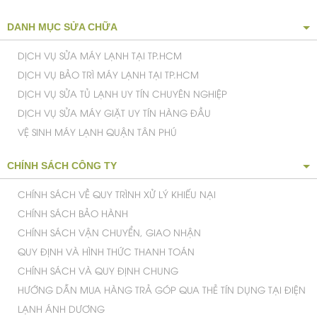
DANH MỤC SỬA CHỮA
DỊCH VỤ SỬA MÁY LẠNH TẠI TP.HCM
DỊCH VỤ BẢO TRÌ MÁY LẠNH TẠI TP.HCM
DỊCH VỤ SỬA TỦ LẠNH UY TÍN CHUYÊN NGHIỆP
DỊCH VỤ SỬA MÁY GIẶT UY TÍN HÀNG ĐẦU
7 tính năng bảo vệ giúp tăng cường tuổi thọ
của máy
VỆ SINH MÁY LẠNH QUẬN TÂN PHÚ
Máy lạnh Sharp
rất nổi tiếng về độ bền nay còn được
CHÍNH SÁCH CÔNG TY
tăng cường thêm 7 tính năng: chống cháy, chống sấm
sét, vận hành ổn định ngay cả khi điện áp hụt xuống
còn 130V, dàn trao đổi nhiệt hoàn toàn bằng nhôm
CHÍNH SÁCH VỀ QUY TRÌNH XỬ LÝ KHIẾU NẠI
chống ăn mòn, chống rung trong quá trình vận hành,
CHÍNH SÁCH BẢO HÀNH
chống hư hại bởi thời tiết mưa gió bên ngoài và chống
va đập trong quá trình vận chuyển.
CHÍNH SÁCH VẬN CHUYỂN, GIAO NHẬN
QUY ĐỊNH VÀ HÌNH THỨC THANH TOÁN
CHÍNH SÁCH VÀ QUY ĐỊNH CHUNG
HƯỚNG DẪN MUA HÀNG TRẢ GÓP QUA THẺ TÍN DỤNG TẠI ĐIỆN
LẠNH ÁNH DƯƠNG