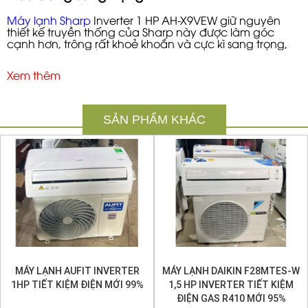
Máy lạnh Sharp
Inverter 1 HP AH-X9VEW giữ nguyên
thiết kế truyền thống của Sharp này được làm góc
cạnh hơn, trông rất khoẻ khoắn và cực kì sang trọng,
thích hợp với nhiều không gian nội thất.
Xem thêm
Công suất 1 HP phù hợp với phòng nhỏ (dưới 15 m2)
như phòng ngủ, phòng học hoặc phòng làm việc
riêng,...
SẢN PHẨM KHÁC
Công nghệ J-TECH Inverter tiết kiệm năng
MÁY LẠNH AUFIT INVERTER
MÁY LẠNH DAIKIN F28MTES-W
lượng
1HP TIẾT KIỆM ĐIỆN MỚI 99%
1,5 HP INVERTER TIẾT KIỆM
ĐIỆN GAS R410 MỚI 95%
Công nghệ J-TECH Inverter vận hành êm ái hơn với 15