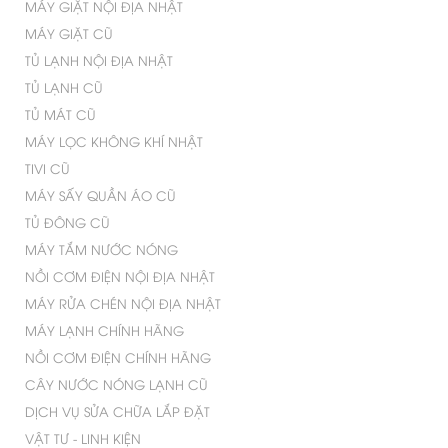
MÁY GIẶT NỘI ĐỊA NHẬT
MÁY GIẶT CŨ
TỦ LẠNH NỘI ĐỊA NHẬT
TỦ LẠNH CŨ
TỦ MÁT CŨ
MÁY LỌC KHÔNG KHÍ NHẬT
TIVI CŨ
MÁY SẤY QUẦN ÁO CŨ
TỦ ĐÔNG CŨ
Tấm lọc bụi kháng khuẩn Polypropylene
MÁY TẮM NƯỚC NÓNG
Tấm lọc Polypropylene giúp kháng khuẩn,
khử mùi
, lọc
NỒI CƠM ĐIỆN NỘI ĐỊA NHẬT
sạch vi khuẩn có hại trong không khí, nấm mốc, mùi hôi
khó chịu,… Nhờ đó, mang đến cho bạn một bầu
MÁY RỬA CHÉN NỘI ĐỊA NHẬT
không khí trong lành.
MÁY LẠNH CHÍNH HÃNG
NỒI CƠM ĐIỆN CHÍNH HÃNG
CÂY NƯỚC NÓNG LẠNH CŨ
DỊCH VỤ SỬA CHỮA LẮP ĐẶT
VẬT TƯ - LINH KIỆN