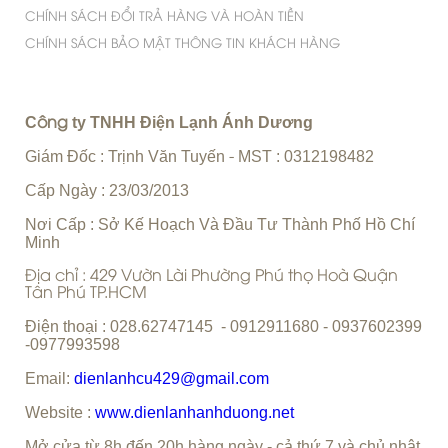
CHÍNH SÁCH ĐỔI TRẢ HÀNG VÀ HOÀN TIỀN
CHÍNH SÁCH BẢO MẬT THÔNG TIN KHÁCH HÀNG
C
ty TNHH Điện Lạnh Ánh Dương
ông
Giám Đốc : Trịnh Văn Tuyến
MST : 0312198482
-
Cấp Ngày : 23/03/2013
Nơi Cấp : Sở Kế Hoạch Và Đầu Tư Thành Phố Hồ Chí
Minh
Địa chỉ : 429 Vườn Lài Phường Phú thọ Hoà Quận
Tân Phú TP.HCM
Điện thoại : 028.62747145 - 0912911680 - 0937602399
-0977993598
Email:
dienlanhcu429@gmail.com
Website :
www.dienlanhanhduong.net
Mở cửa từ 8h đến 20h hàng ngày - cả thứ 7 và chủ nhật