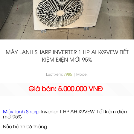
MÁY LẠNH SHARP INVERTER 1 HP AH-X9VEW TIẾT
KIỆM ĐIỆN MỚI 95%
Lượt xem:
7985
| Model:
Giá bán: 5.000.000 VNĐ
Máy lạnh Sharp
Inverter 1 HP AH-X9VEW tiết kiệm điện
mới 95%
Bảo hành 06 tháng