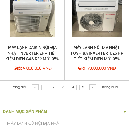
nhanh hơn, tốt cho sức khoẻ, không gây ô nhiễm môi
trường.
MÁY LẠNH DAIKIN NỘI ĐỊA
MÁY LẠNH NỘI ĐỊA NHẬT
NHẬT INVERTER 2HP TIẾT
TOSHIBA INVERTER 1.25 HP
KIỆM ĐIỆN GAS R32 MỚI 95%
TIẾT KIỆM ĐIỆN MỚI 95%
Giá
:
9.000.000 VNĐ
Giá
:
7.000.000 VNĐ
Tự khởi động lại khi có điện
Trang đầu
«
1
2
3
4
5
»
Trang cuối
Khi cúp điện đột ngột,
máy lạnh
1 chiều này sẽ tự động
ghi nhớ các cài đặt hiện tại như nhiệt độ, hướng gió,...
và khi có điện lại, máy sẽ tự thiết lập lại các thông số đã
ghi nhớ trước đó mà không cần sự can thiệp từ người
DANH MỤC SẢN PHẨM
dùng.
MÁY LẠNH CŨ NỘI ĐỊA NHẬT