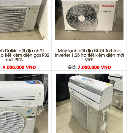
h Daikin nội địa nhật
Máy lạnh nội địa Nhật Toshiba
hp tiết kiệm điện gas R32
inverter 1.25 hp tiết kiệm điện mới
mới 95%
95%
:
9.000.000 VNĐ
Giá:
7.000.000 VNĐ