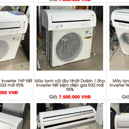
Giá:
7.000.000 VNĐ
Inverter 1HP tiết
Máy lạnh nội địa Nhật Daikin 1.5hp
Máy lạn
 R32 mới 95%
inverter tiết kiệm điện gas R32 mới
inverter 
95%
.000 VNĐ
Giá:
7.500.000 VNĐ
Giá