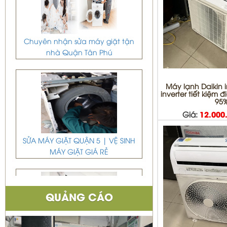
Chuyên nhận sửa máy giặt tận
nhà Quận Tân Phú
Máy lạnh Daikin i
inverter tiết kiệm 
95
Giá:
12.000
SỬA MÁY GIẶT QUẬN 5 | VỆ SINH
MÁY GIẶT GIÁ RẺ
QUẢNG CÁO