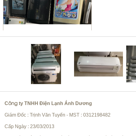
Sửa máy giặt Quận 10 | vệ sinh
máy giặt giá rẻ
C
ty TNHH Điện Lạnh Ánh Dương
ông
Bơm gas máy lạnh quận 10
Giám Đốc : Trịnh Văn Tuyến
MST : 0312198482
-
Cấp Ngày : 23/03/2013