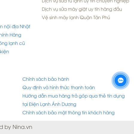
Dịch vụ sửa tủ lạnh uy tín chuyên nghiệp
Dịch vụ sửa máy giặt uy tín hàng đầu
Vệ sinh máy lạnh Quận Tân Phú
n nội địa Nhật
hính Hãng
óng lạnh cũ
 kiện
Chính sách bảo hành
Quy định và hình thức thanh toán
Hướng dẫn mua hàng trả góp qua thẻ tín dụng
tại Điện Lạnh Ánh Dương
Chính sách bảo mật thông tin khách hàng
d by Nina.vn