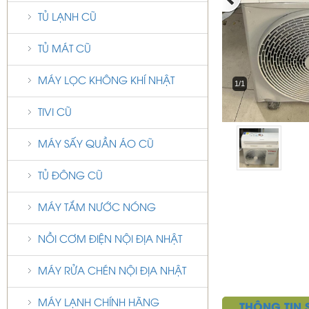
TỦ LẠNH CŨ
TỦ MÁT CŨ
MÁY LỌC KHÔNG KHÍ NHẬT
1/1
TIVI CŨ
MÁY SẤY QUẦN ÁO CŨ
TỦ ĐÔNG CŨ
MÁY TẮM NƯỚC NÓNG
NỒI CƠM ĐIỆN NỘI ĐỊA NHẬT
MÁY RỬA CHÉN NỘI ĐỊA NHẬT
MÁY LẠNH CHÍNH HÃNG
THÔNG TIN