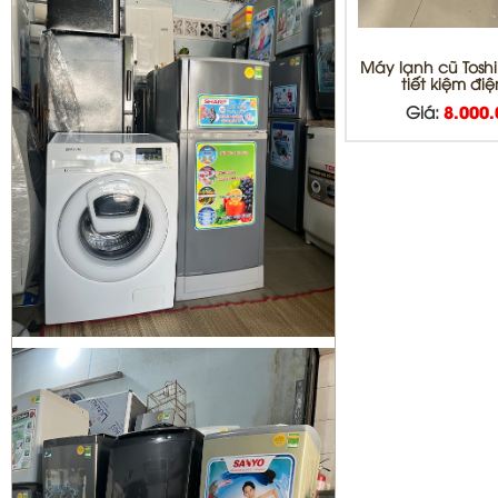
DỊCH VỤ DI DỜI THÁO VÀ LẮP ĐẶT
MÁY LẠNH QUẬN BÌNH TÂN
Máy lạnh cũ Toshi
tiết kiệm đi
Giá:
8.000
Sửa tủ lạnh Quận 1 | Bơm Gas tủ
lạnh Quận 1
Sửa máy giặt Quận 3 | vệ sinh máy
giặt quận 3