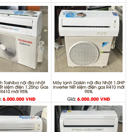
h Toshiba nội địa nhật
Máy lạnh Daikin nội đia Nhật 1.0HP
tiết kiệm điện 1.25hp Gas
inverter tiết kiệm điện gas R410 mới
R410 mới 95%
95%
:
6.000.000 VNĐ
Giá:
6.000.000 VNĐ