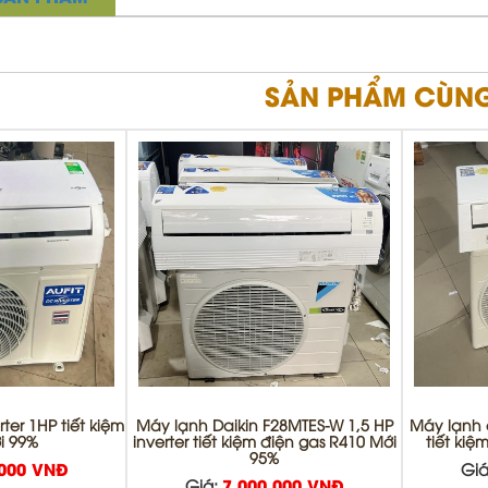
SẢN PHẨM CÙNG
ter 1HP tiết kiệm
Máy lạnh Daikin F28MTES-W 1,5 HP
Máy lạnh c
i 99%
inverter tiết kiệm điện gas R410 Mới
tiết kiệ
95%
.000 VNĐ
Giá