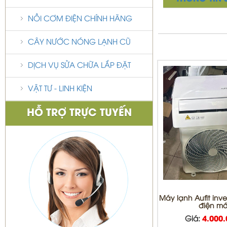
NỒI CƠM ĐIỆN CHÍNH HÃNG
CÂY NƯỚC NÓNG LẠNH CŨ
DỊCH VỤ SỬA CHỮA LẮP ĐẶT
VẬT TƯ - LINH KIỆN
HỖ TRỢ TRỰC TUYẾN
Máy lạnh Aufit inver
điện mớ
Giá:
4.000