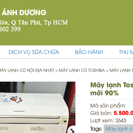
DỊCH VỤ SỮA CHỮA
BẢO HÀNH
THU 
ÁY LẠNH CŨ NỘI ĐỊA NHẬT
>
MÁY LẠNH CŨ TOSHIBA >
MÁY LẠNH TO
Máy lạnh Tos
mới 90%
Mã sản phẩm:
Giá bán:
5.500.
Lượt xem: 2643
Tags:
Máy lạnh c