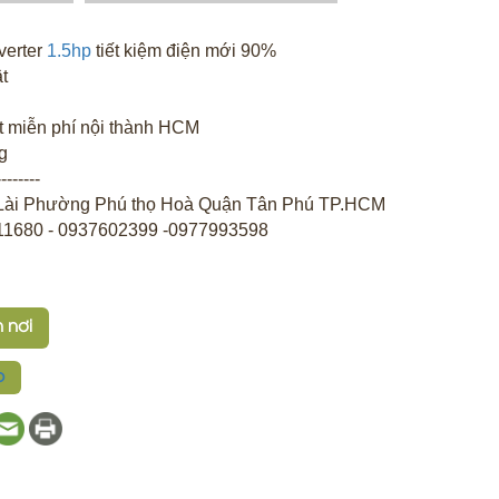
verter
1.5hp
tiết kiệm điện mới 90%
t
t miễn phí nội thành HCM
g
--------
n Lài Phường Phú thọ Hoà Quận Tân Phú TP.HCM
2911680 - 0937602399 -0977993598
 nơi
p