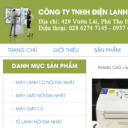
TRANG CHỦ
GIỚI THIỆU
SẢN PHẨM
DANH MỤC SẢN PHẨM
TRANG CHỦ
>
M
MÁY LẠNH CŨ NỘI ĐỊA NHẬT
MÁY GIẶT NỘI ĐỊA NHẬT
MÁY GIẶT CŨ
TỦ LẠNH NỘI ĐỊA NHẬT