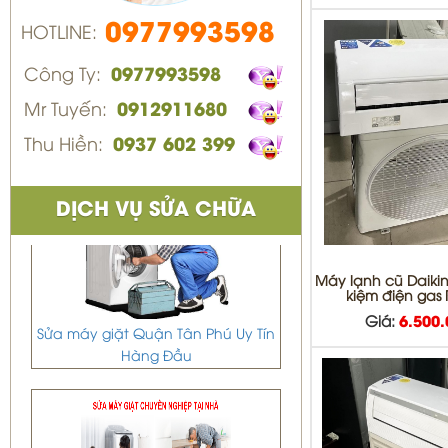
0977993598
HOTLINE:
Công Ty:
0977993598
Mr Tuyến:
0912911680
Thu Hiền:
0937 602 399
DỊCH VỤ SỬA CHỮA
Máy lạnh cũ Daikin 
kiệm điện gas
Sửa máy giặt Quận Tân Phú Uy Tín
Giá:
6.500
Hàng Đầu