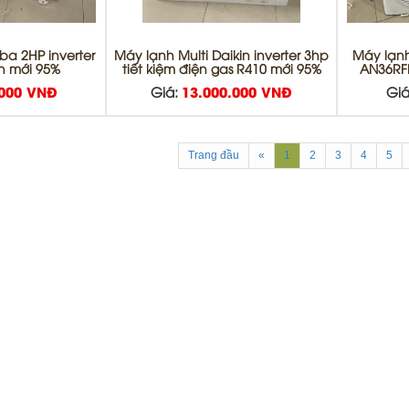
ba 2HP inverter
Máy lạnh Multi Daikin inverter 3hp
Máy lạnh 
ện mới 95%
tiết kiệm điện gas R410 mới 95%
AN36RF
.000 VNĐ
Giá:
13.000.000 VNĐ
Giá
Trang đầu
«
1
2
3
4
5