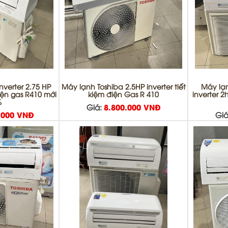
nverter 2.75 HP
Máy lạnh Toshiba 2.5HP inverter tiết
Máy lạn
điện gas R410 mới
kiệm điện Gas R 410
inverter 2
%
Giá:
8.800.000 VNĐ
.000 VNĐ
Giá