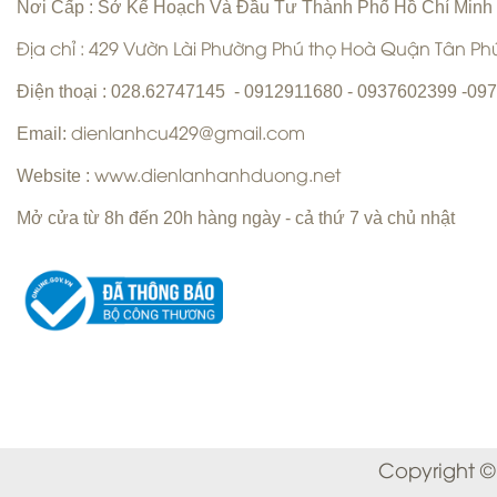
Nơi Cấp : Sở Kế Hoạch Và Đầu Tư Thành Phố Hồ Chí Minh
Địa chỉ : 429 Vườn Lài Phường Phú thọ Hoà Quận Tân P
Vệ sinh máy lạnh Quận 6 | Bơm gas
Điện thoại : 028.62747145 - 0912911680 - 0937602399 -0
máy lạnh Quận 6 |
Email:
dienlanhcu429@gmail.com
Website :
www.dienlanhanhduong.net
Mở cửa từ 8h đến 20h hàng ngày - cả thứ 7 và chủ nhật
Sửa máy giặt Quận Tân Phú Uy Tín
Hàng Đầu
Sửa máy lạnh Quận 5 - Bảo trì máy
lạnh Quận 5
Copyright ©
Chuyên nhận sửa máy giặt tận