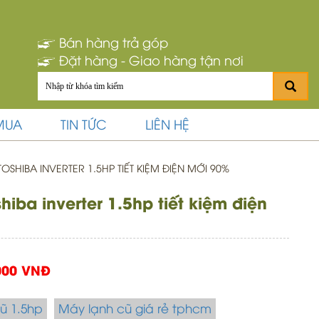
Bán hàng trả góp
Đặt hàng - Giao hàng tận nơi
MUA
TIN TỨC
LIÊN HỆ
SHIBA INVERTER 1.5HP TIẾT KIỆM ĐIỆN MỚI 90%
hiba inverter 1.5hp tiết kiệm điện
000 VNĐ
ũ 1.5hp
Máy lạnh cũ giá rẻ tphcm