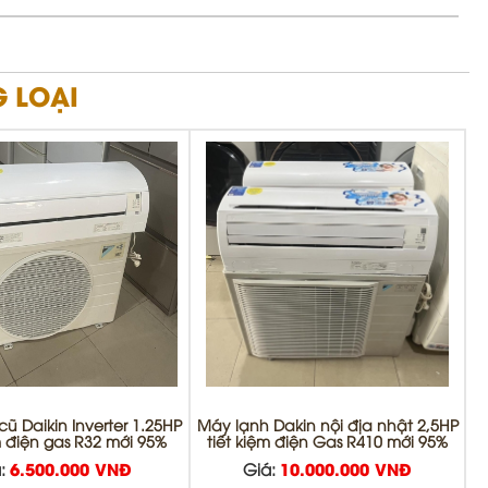
 LOẠI
ũ Daikin Inverter 1.25HP
Máy lạnh Dakin nội địa nhật 2,5HP
m điện gas R32 mới 95%
tiết kiệm điện Gas R410 mới 95%
:
6.500.000 VNĐ
Giá:
10.000.000 VNĐ