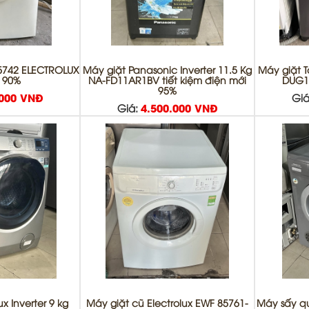
5742 ELECTROLUX
Máy giặt Panasonic Inverter 11.5 Kg
Máy giặt T
i 90%
NA-FD11AR1BV tiết kiệm điện mới
DUG1
95%
.000 VNĐ
Giá
Giá:
4.500.000 VNĐ
x Inverter 9 kg
Máy giặt cũ Electrolux EWF 85761-
Máy sấy q