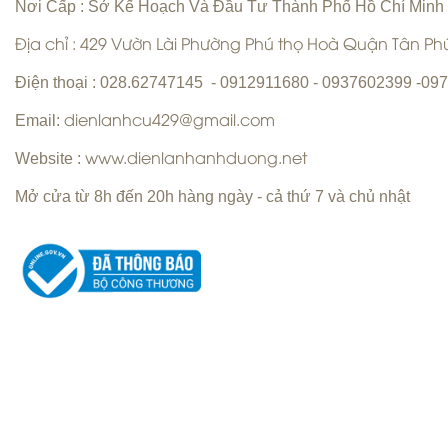
Nơi Cấp : Sở Kế Hoạch Và Đầu Tư Thành Phố Hồ Chí Minh
Địa chỉ : 429 Vườn Lài Phường Phú thọ Hoà Quận Tân P
Vệ sinh máy lạnh Quận 6 | Bơm gas
Điện thoại : 028.62747145 - 0912911680 - 0937602399 -0
máy lạnh Quận 6 |
Email:
dienlanhcu429@gmail.com
Website :
www.dienlanhanhduong.net
Mở cửa từ 8h đến 20h hàng ngày - cả thứ 7 và chủ nhật
Sửa máy giặt Quận Tân Phú Uy Tín
Hàng Đầu
Sửa máy lạnh Quận 5 - Bảo trì máy
lạnh Quận 5
Copyright ©
Chuyên nhận sửa máy giặt tận