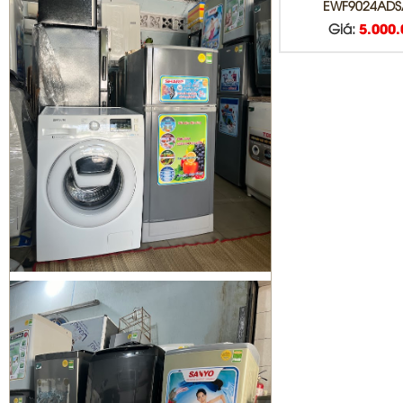
DỊCH VỤ DI DỜI THÁO VÀ LẮP ĐẶT
EWF9024ADS
MÁY LẠNH QUẬN BÌNH TÂN
Giá:
5.000
Sửa tủ lạnh Quận 1 | Bơm Gas tủ
lạnh Quận 1
Sửa máy giặt Quận 3 | vệ sinh máy
giặt quận 3