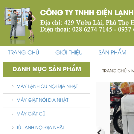
TRANG CHỦ
GIỚI THIỆU
SẢN PHẨM
DANH MỤC SẢN PHẨM
TRANG CHỦ
>
M
MÁY LẠNH CŨ NỘI ĐỊA NHẬT
MÁY GIẶT NỘI ĐỊA NHẬT
MÁY GIẶT CŨ
TỦ LẠNH NỘI ĐỊA NHẬT