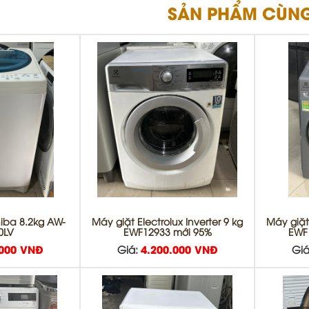
SẢN PHẨM CÙNG
hiba 8.2kg AW-
Máy giặt Electrolux Inverter 9 kg
Máy giặt 
0LV
EWF12933 mới 95%
EWF
.000 VNĐ
Giá:
4.200.000 VNĐ
Giá