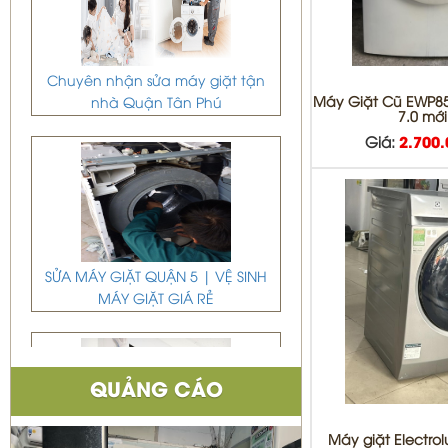
Chuyên nhận sửa máy giặt tận
nhà Quận Tân Phú
Máy Giặt Cũ EWP8
7.0 mớ
Giá:
2.700
SỬA MÁY GIẶT QUẬN 5 | VỆ SINH
MÁY GIẶT GIÁ RẺ
QUẢNG CÁO
Máy giặt Electrolu