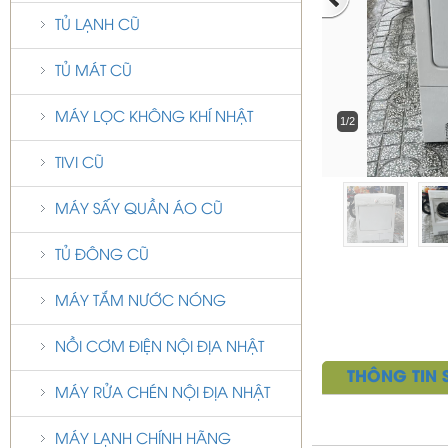
TỦ LẠNH CŨ
TỦ MÁT CŨ
MÁY LỌC KHÔNG KHÍ NHẬT
1/2
TIVI CŨ
MÁY SẤY QUẦN ÁO CŨ
TỦ ĐÔNG CŨ
MÁY TẮM NƯỚC NÓNG
NỒI CƠM ĐIỆN NỘI ĐỊA NHẬT
THÔNG TIN
MÁY RỬA CHÉN NỘI ĐỊA NHẬT
MÁY LẠNH CHÍNH HÃNG