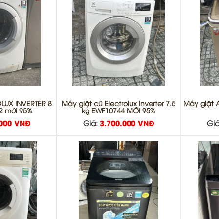
LUX INVERTER 8
Máy giặt cũ Electrolux Inverter 7.5
Máy giặt A
2 mới 95%
kg EWF10744 MỚI 95%
.000 VNĐ
Giá:
3.700.000 VNĐ
Giá