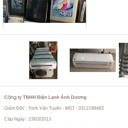
Sửa máy giặt Quận 10 | vệ sinh
máy giặt giá rẻ
C
ty TNHH Điện Lạnh Ánh Dương
ông
Bơm gas máy lạnh quận 10
Giám Đốc : Trịnh Văn Tuyến
MST : 0312198482
-
Cấp Ngày : 23/03/2013