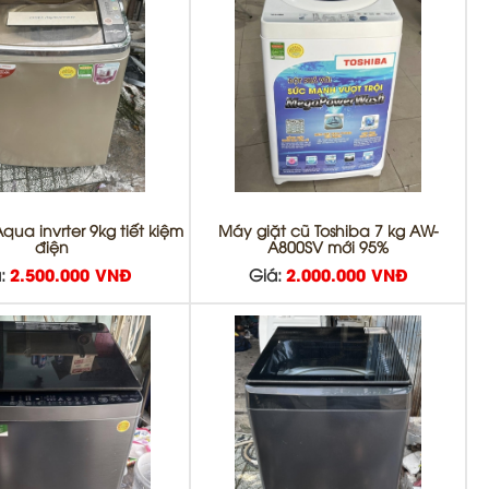
qua invrter 9kg tiết kiệm
Máy giặt cũ Toshiba 7 kg AW-
điện
A800SV mới 95%
:
2.500.000 VNĐ
Giá:
2.000.000 VNĐ