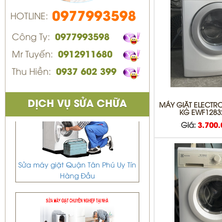
0977993598
HOTLINE:
Công Ty:
0977993598
Mr Tuyến:
0912911680
Thu Hiền:
0937 602 399
DỊCH VỤ SỬA CHỮA
MÁY GIẶT ELECTRO
KG EWF1283
Giá:
3.700
Sửa máy giặt Quận Tân Phú Uy Tín
Hàng Đầu