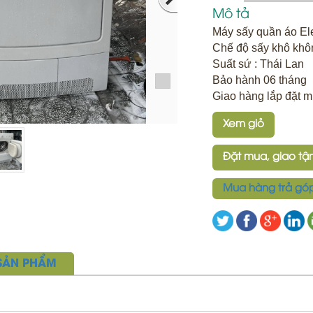
Mô tả
Máy sấy quần áo Ele
Chế độ sấy khô khô
Suất sứ : Thái Lan
Bảo hành 06 tháng
Giao hàng lắp đặt 
Xem giỏ
Đặt mua, giao tận
Mua hàng trả gó
 SẢN PHẨM