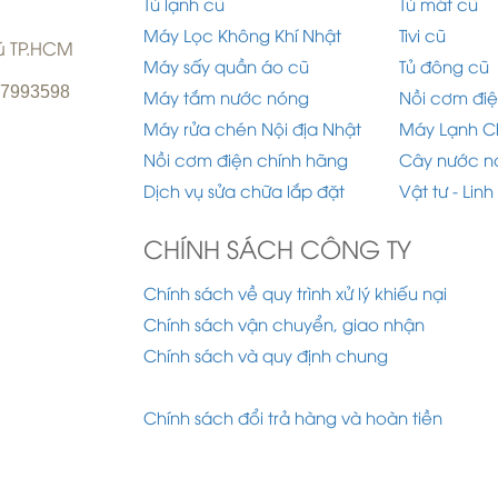
Tủ lạnh cũ
Tủ mát cũ
Máy Lọc Không Khí Nhật
Tivi cũ
hú TP.HCM
Máy sấy quần áo cũ
Tủ đông cũ
977993598
Máy tắm nước nóng
Nồi cơm điệ
Máy rửa chén Nội địa Nhật
Máy Lạnh C
Nồi cơm điện chính hãng
Cây nước n
Dịch vụ sửa chữa lắp đặt
Vật tư - Linh
CHÍNH SÁCH CÔNG TY
Chính sách về quy trình xử lý khiếu nại
Chính sách vận chuyển, giao nhận
Chính sách và quy định chung
Chính sách đổi trả hàng và hoàn tiền
 2015 Công ty TNHH Điện Lạnh Ánh Dương. Designe