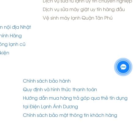
Dịch vụ sửa tủ lạnh uy tín chuyên nghiệp
Dịch vụ sửa máy giặt uy tín hàng đầu
Vệ sinh máy lạnh Quận Tân Phú
n nội địa Nhật
hính Hãng
óng lạnh cũ
 kiện
Chính sách bảo hành
Quy định và hình thức thanh toán
Hướng dẫn mua hàng trả góp qua thẻ tín dụng
tại Điện Lạnh Ánh Dương
Chính sách bảo mật thông tin khách hàng
d by Nina.vn