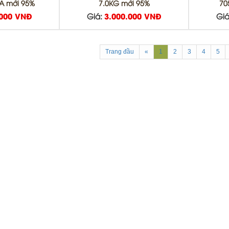
A mới 95%
7.0KG mới 95%
70
.000 VNĐ
Giá:
3.000.000 VNĐ
Giá
Trang đầu
«
1
2
3
4
5