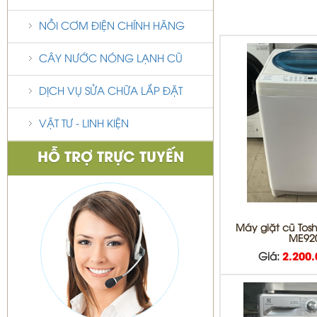
NỒI CƠM ĐIỆN CHÍNH HÃNG
CÂY NƯỚC NÓNG LẠNH CŨ
DỊCH VỤ SỬA CHỮA LẮP ĐẶT
VẬT TƯ - LINH KIỆN
HỖ TRỢ TRỰC TUYẾN
Máy giặt cũ Tos
ME92
Giá:
2.200