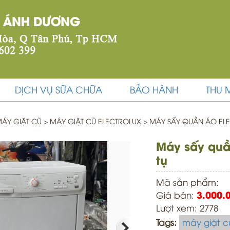
DỊCH VỤ SỮA CHỮA
BẢO HÀNH
THU 
ÁY GIẶT CŨ
>
MÁY GIẶT CŨ ELECTROLUX >
MÁY SẤY QUẦN ÁO ELE
Máy sấy quần
tụ
Mã sản phẩm:
Giá bán:
3.000.
Lượt xem: 2778
Tags:
máy giặt c