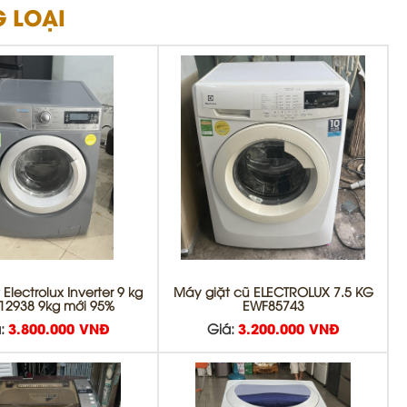
 LOẠI
Electrolux Inverter 9 kg
Máy giặt cũ ELECTROLUX 7.5 KG
12938 9kg mới 95%
EWF85743
:
3.800.000 VNĐ
Giá:
3.200.000 VNĐ