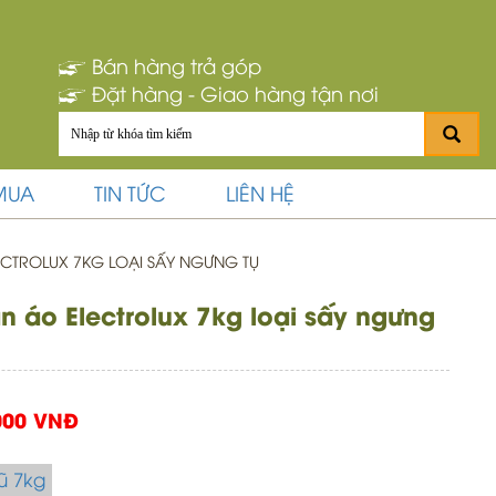
Bán hàng trả góp
Đặt hàng - Giao hàng tận nơi
MUA
TIN TỨC
LIÊN HỆ
CTROLUX 7KG LOẠI SẤY NGƯNG TỤ
 áo Electrolux 7kg loại sấy ngưng
000 VNĐ
ũ 7kg