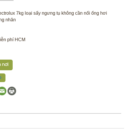
ctrolux 7kg loại sấy ngưng tụ không cần nối ống hơi
ng nhăn
miễn phí HCM
 nơi
p