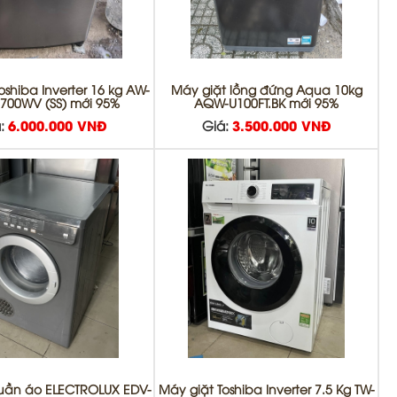
oshiba Inverter 16 kg AW-
Máy giặt lồng đứng Aqua 10kg
700WV (SS) mới 95%
AQW-U100FT.BK mới 95%
:
6.000.000 VNĐ
Giá:
3.500.000 VNĐ
uần áo ELECTROLUX EDV-
Máy giặt Toshiba Inverter 7.5 Kg TW-