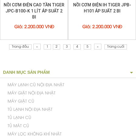
NỒI CƠM ĐIỆN CAO TẦN TIGER
NỒI CƠM ĐIỆN IH TIGER JPB-
JPC-B100-K 1 LÍT ÁP SUẤT 2
H101 ÁP SUẤT 2 BI
BI
Giá
:
2.200.000 VNĐ
Giá
:
2.200.000 VNĐ
Trang đầu
«
1
2
3
4
5
»
Trang cuối
DANH MỤC SẢN PHẨM
MÁY LẠNH CŨ NỘI ĐỊA NHẬT
MÁY GIẶT NỘI ĐỊA NHẬT
MÁY GIẶT CŨ
TỦ LẠNH NỘI ĐỊA NHẬT
TỦ LẠNH CŨ
TỦ MÁT CŨ
MÁY LỌC KHÔNG KHÍ NHẬT