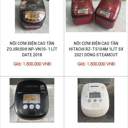
NỒI CƠM ĐIỆN CAO TẦN
NỒI CƠM ĐIỆN CAO TẦN
ZOJIRUSHI NP-VN10- 1 LÍT
HITACHI RZ-TS104M 1LÍT SX
DATE 2018
2021 DÒNG STEAMCUT
Giá
:
1.500.000 VNĐ
Giá
:
1.500.000 VNĐ