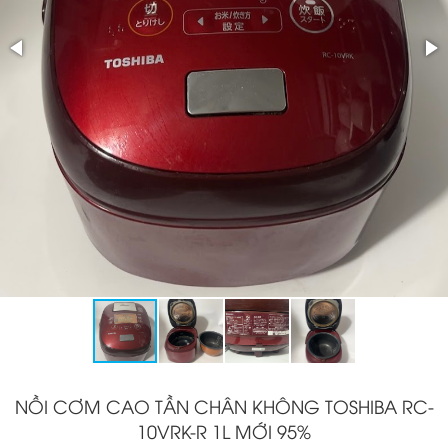
NỒI CƠM CAO TẦN CHÂN KHÔNG TOSHIBA RC-
10VRK-R 1L MỚI 95%