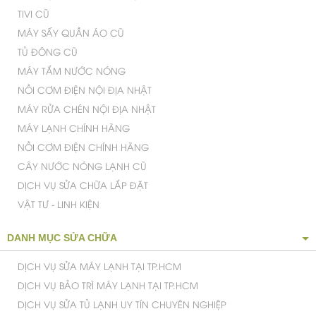
TIVI CŨ
MÁY SẤY QUẦN ÁO CŨ
TỦ ĐÔNG CŨ
MÁY TẮM NƯỚC NÓNG
NỒI CƠM ĐIỆN NỘI ĐỊA NHẬT
MÁY RỬA CHÉN NỘI ĐỊA NHẬT
MÁY LẠNH CHÍNH HÃNG
NỒI CƠM ĐIỆN CHÍNH HÃNG
CÂY NƯỚC NÓNG LẠNH CŨ
DỊCH VỤ SỬA CHỮA LẮP ĐẶT
VẬT TƯ - LINH KIỆN
DANH MỤC SỬA CHỮA
DỊCH VỤ SỬA MÁY LẠNH TẠI TP.HCM
DỊCH VỤ BẢO TRÌ MÁY LẠNH TẠI TP.HCM
DỊCH VỤ SỬA TỦ LẠNH UY TÍN CHUYÊN NGHIỆP