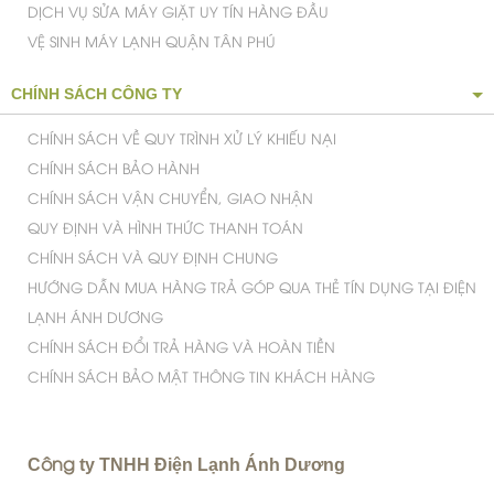
DỊCH VỤ SỬA MÁY GIẶT UY TÍN HÀNG ĐẦU
VỆ SINH MÁY LẠNH QUẬN TÂN PHÚ
CHÍNH SÁCH CÔNG TY
CHÍNH SÁCH VỀ QUY TRÌNH XỬ LÝ KHIẾU NẠI
CHÍNH SÁCH BẢO HÀNH
CHÍNH SÁCH VẬN CHUYỂN, GIAO NHẬN
QUY ĐỊNH VÀ HÌNH THỨC THANH TOÁN
CHÍNH SÁCH VÀ QUY ĐỊNH CHUNG
HƯỚNG DẪN MUA HÀNG TRẢ GÓP QUA THẺ TÍN DỤNG TẠI ĐIỆN
LẠNH ÁNH DƯƠNG
CHÍNH SÁCH ĐỔI TRẢ HÀNG VÀ HOÀN TIỀN
CHÍNH SÁCH BẢO MẬT THÔNG TIN KHÁCH HÀNG
C
ty TNHH Điện Lạnh Ánh Dương
ông