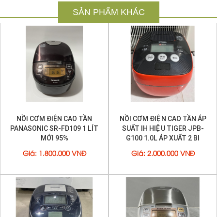
Bằng công nghệ nấu cơm
cao tần
, nồi nấu cơm ngon,
SẢN PHẨM KHÁC
chín đều từ ngoài hạt gạo vào trong đem lại hạt cơm
chín săn, chắc.
Công thức nấu ăn được các chuyên gia Nhật bản
nghiên cứu và phát triển giúp giữ lại tối đa hương vị, vi
chất, VITAMIN của gạo.
Với công nghệ chân không, cơm không thiu, không đổi
màu ngay cả khi để cơm 48 tiếng sau khi nấu.
Đặc biệt có thể cắm điện liên tục 48 tiếng mà cơm
không hề khô như nồi cơm điện thông thường.
Nồi cơm điện cao tần
chân không TOSHIBA xứng đáng
NỒI CƠM ĐIỆN CAO TẦN
NỒI CƠM ĐIỆN CAO TẦN ÁP
là khoản đầu tư đem lai lợi ích dài lâu trong
căn
PANASONIC SR-FD109 1 LÍT
SUẤT IH HIỆU TIGER JPB-
bếp
nhà bạn
MỚI 95%
G100 1.0L ÁP XUẤT 2 BI
ĐIỂM NỔI BẬT CỦA NỒI CƠM TOSHIBA RC-10VRK
Giá
:
1.800.000 VNĐ
Giá
:
2.000.000 VNĐ
XOONG CỰC DÀY,
5mm
Xoong
ĐỒNG
, phủ
TITAN KIM CƯƠNG
Có
chân không
giúp cơm lâu thiu, sau 48 tiếng cơm
vẫn trắng dẻo thơm không đổi màu
Điện áp 100v, nấu cơm 167 độ
Nhiều chế độ nấu ăn, nhiều loại gạo
Nồi
1L
phù hợp với gia đình từ 3 -5 thành viên