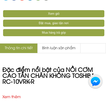
Xem giỏ
Đặt mua, giao tận nơi
Mua hàng trả góp
Thông tin chi tiết
Bình luận sản phẩm
Đặc điểm nổi bật của NỒI CƠM
CAO TẦN CHÂN KHÔNG TOSHIBA
RC-10VRK-R
Nồi cơm điện cao tần
chân không Nhật bản nội địa
TOSHIBA RC-10VRK là mẫu nồi cơm chân không có
Xem thêm
xoong cực dày của hãng
TOSHIBA
.