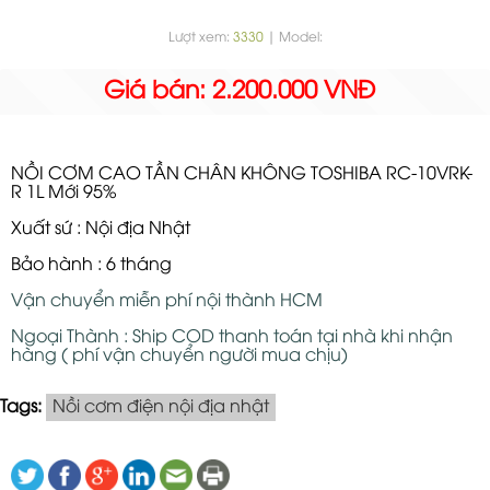
Lượt xem:
3330
| Model:
Giá bán: 2.200.000 VNĐ
NỒI CƠM CAO TẦN CHÂN KHÔNG TOSHIBA RC-10VRK-
R 1L Mới 95%
Xuất sứ : Nội địa Nhật
Bảo hành : 6 tháng
Vận chuyển miễn phí nội thành HCM
Ngoại Thành : Ship COD thanh toán tại nhà khi nhận
hàng ( phí vận chuyển người mua chịu)
Tags:
Nồi cơm điện nội địa nhật