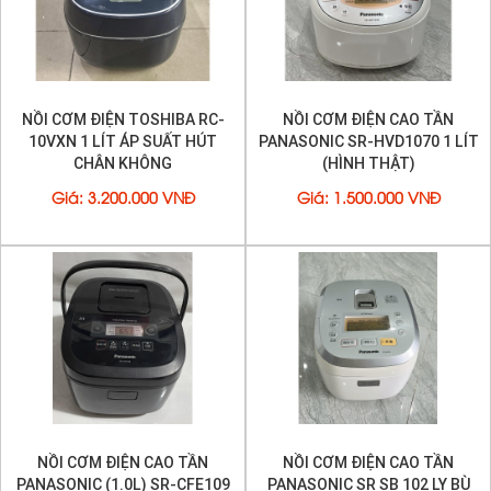
MADE IN JAPAN
NỒI CƠM ĐIỆN TOSHIBA RC-
NỒI CƠM ĐIỆN CAO TẦN
10VXN 1 LÍT ÁP SUẤT HÚT
PANASONIC SR-HVD1070 1 LÍT
CHÂN KHÔNG
(HÌNH THẬT)
Giá
:
3.200.000 VNĐ
Giá
:
1.500.000 VNĐ
NỒI CƠM ĐIỆN CAO TẦN
NỒI CƠM ĐIỆN CAO TẦN
PANASONIC (1.0L) SR-CFE109
PANASONIC SR SB 102 LY BÙ