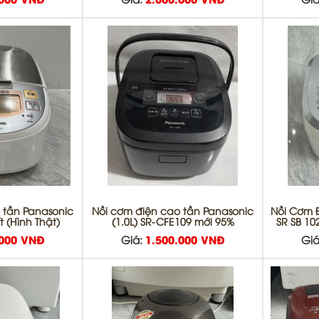
.000 VNĐ
Giá:
2.000.000 VNĐ
Giá
 tần Panasonic
Nồi cơm điện cao tần Panasonic
Nồi Cơm 
t (Hình Thật)
(1.0L) SR-CFE109 mới 95%
SR SB 10
.000 VNĐ
Giá:
1.500.000 VNĐ
Giá