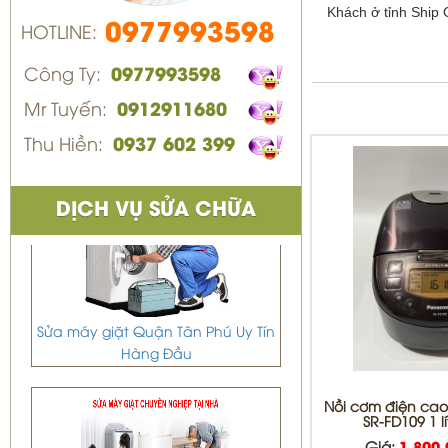
Khách ở tỉnh Ship
0977993598
HOTLINE:
Công Ty:
0977993598
Mr Tuyến:
0912911680
Thu Hiền:
0937 602 399
DỊCH VỤ SỬA CHỮA
Sửa máy giặt Quận Tân Phú Uy Tín
Hàng Đầu
Nồi cơm điện cao
SR-FD109 1 l