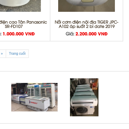
điện cao Tân Panasonic
Nồi cơm điện nội địa TIGER JPC-
SR-FD107
A102 áp suất 2 bi date 2019
:
1.000.000 VNĐ
Giá:
2.200.000 VNĐ
»
Trang cuối