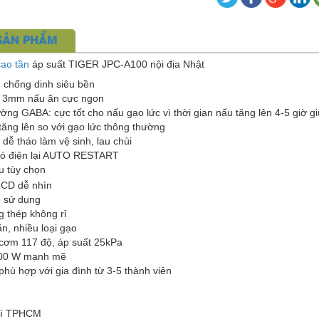
 SẢN PHẨM
cao tần
áp suất TIGER JPC-A100 nội địa Nhật
 chống dinh siêu bền
ày 3mm nấu ăn cực ngon
ng GABA: cực tốt cho nấu gạo lức vì thời gian nấu tăng lên 4-5 giờ 
ăng lên so với gạo lức thông thường
dễ tháo làm vệ sinh, lau chùi
 có điện lại AUTO RESTART
u tùy chọn
LCD dễ nhìn
ễ sử dụng
g thép không rỉ
n, nhiều loại gạo
 cơm 117 độ, áp suất 25kPa
200 W mạnh mẽ
phù hợp với gia đình từ 3-5 thành viên
hí TPHCM