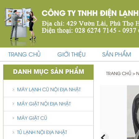
TRANG CHỦ
GIỚI THIỆU
SẢN PHẨM
DANH MỤC SẢN PHẨM
TRANG CHỦ
>
N
95%
MÁY LẠNH CŨ NỘI ĐỊA NHẬT
MÁY GIẶT NỘI ĐỊA NHẬT
MÁY GIẶT CŨ
TỦ LẠNH NỘI ĐỊA NHẬT