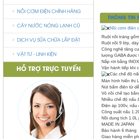
NỒI CƠM ĐIỆN CHÍNH HÃNG
THÔNG TIN
CÂY NƯỚC NÓNG LẠNH CŨ
Nồi cơm điện 
Ruột nồi tráng gốm
DỊCH VỤ SỬA CHỮA LẮP ĐẶT
Ruột nồi 9 lớp, d
Công nghệ tăng cườ
VẬT TƯ - LINH KIỆN
lượng GABA được t
Nắp rời bằng INOX 
Vận hành tiếp khi
HỖ TRỢ TRỰC TUYẾN
Các chế độ nấ
Màn hình hiển thị 
Nút bấm điện tử d
Vỏ nồi chế tạo bằn
Nhiều chế độ nấu ă
Điện áp 100v, nấu
Công suất nấu 1.
Nồi dung tích 1.0L 
MADE IN JAPAN
Bảo hành 6 tháng
Giao hàng miễn p