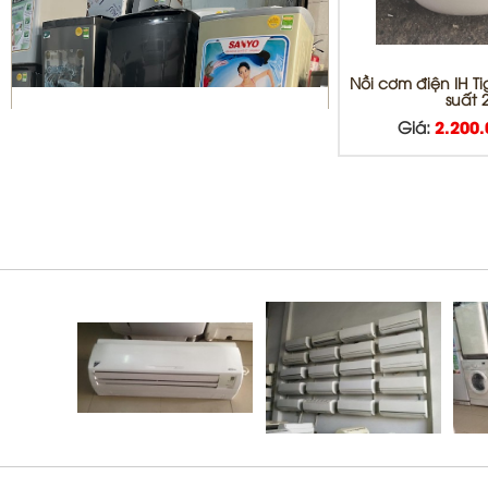
Nồi cơm điện IH T
suất 2
Giá:
2.200
Sửa máy giặt Quận 10 | vệ sinh
máy giặt giá rẻ
Bơm gas máy lạnh quận 10