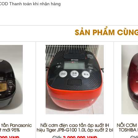
 COD Thanh toán khi nhận hàng
SẢN PHẨM CÙNG
 tần Panasonic
Nồi cơm điện cao tần áp suất IH
NỒI CƠM
ít mới 95%
hiệu Tiger JPB-G100 1.0L áp xuất 2 bi
TOSHIBA 