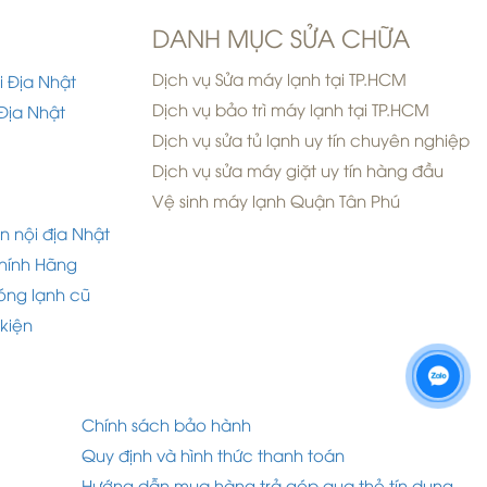
DANH MỤC SỬA CHỮA
Dịch vụ Sửa máy lạnh tại TP.HCM
i Địa Nhật
Dịch vụ bảo trì máy lạnh tại TP.HCM
Địa Nhật
Dịch vụ sửa tủ lạnh uy tín chuyên nghiệp
Dịch vụ sửa máy giặt uy tín hàng đầu
Vệ sinh máy lạnh Quận Tân Phú
n nội địa Nhật
hính Hãng
óng lạnh cũ
 kiện
Chính sách bảo hành
Quy định và hình thức thanh toán