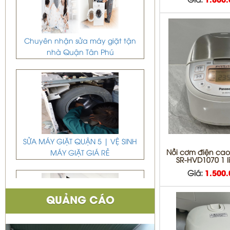
Giá:
1.800
Chuyên nhận sửa máy giặt tận
nhà Quận Tân Phú
SỬA MÁY GIẶT QUẬN 5 | VỆ SINH
MÁY GIẶT GIÁ RẺ
Nồi cơm điện cao
SR-HVD1070 1 lí
Giá:
1.500
QUẢNG CÁO