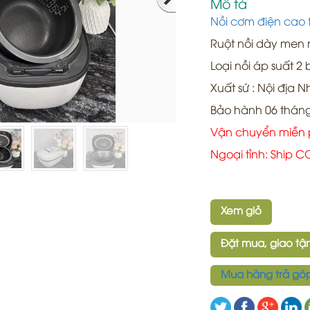
Mô tả
Nồi cơm điện cao 
Ruột nồi dày men n
Loại nồi áp suất 2
Xuất sứ : Nội địa N
Bảo hành 06 thán
Vận chuyển miễn 
Ngoại tỉnh: Ship 
Xem giỏ
Đặt mua, giao tận
Mua hàng trả gó