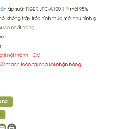
tần
áp suất TIGER JPC-A100 1 lít mới 95%
ồi không trầy tróc hình thức mới như hình ạ
 bi vip nhất hãng
hật
g
phí nội thành HCM
COD thanh toán tại nhà khi nhận hàng
 nơi
p