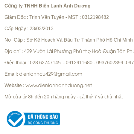
C
ty TNHH Điện Lạnh Ánh Dương
ông
Giám Đốc : Trịnh Văn Tuyến
MST : 0312198482
-
Vệ sinh máy lạnh Quận 6 | Bơm gas
máy lạnh Quận 6 |
Cấp Ngày : 23/03/2013
Nơi Cấp : Sở Kế Hoạch Và Đầu Tư Thành Phố Hồ Chí Minh
Địa chỉ : 429 Vườn Lài Phường Phú thọ Hoà Quận Tân P
Điện thoại : 028.62747145 - 0912911680 - 0937602399 -0
Sửa máy giặt Quận Tân Phú Uy Tín
Email:
dienlanhcu429@gmail.com
Hàng Đầu
Sửa máy lạnh Quận 5 - Bảo trì máy
Website :
www.dienlanhanhduong.net
lạnh Quận 5
Mở cửa từ 8h đến 20h hàng ngày - cả thứ 7 và chủ nhật
Chuyên nhận sửa máy giặt tận