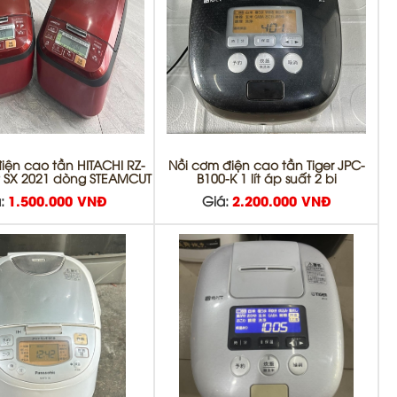
iện cao tần HITACHI RZ-
Nồi cơm điện cao tần Tiger JPC-
t SX 2021 dòng STEAMCUT
B100-K 1 lít áp suất 2 bi
:
1.500.000 VNĐ
Giá:
2.200.000 VNĐ