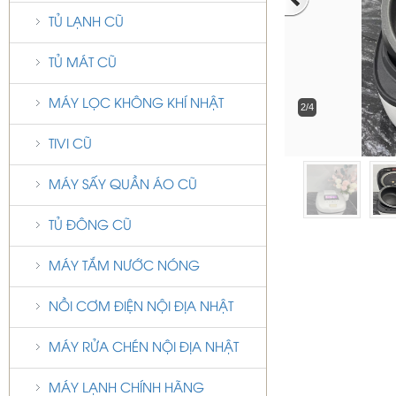
TỦ LẠNH CŨ
TỦ MÁT CŨ
MÁY LỌC KHÔNG KHÍ NHẬT
2/4
TIVI CŨ
MÁY SẤY QUẦN ÁO CŨ
TỦ ĐÔNG CŨ
MÁY TẮM NƯỚC NÓNG
NỒI CƠM ĐIỆN NỘI ĐỊA NHẬT
MÁY RỬA CHÉN NỘI ĐỊA NHẬT
MÁY LẠNH CHÍNH HÃNG