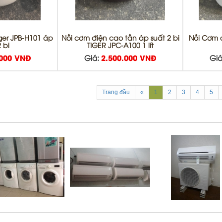
iger JPB-H101 áp
Nồi cơm điện cao tần áp suất 2 bi
Nồi Cơm 
 bi
TIGER JPC-A100 1 lít
.000 VNĐ
Giá:
2.500.000 VNĐ
Giá
Trang đầu
«
1
2
3
4
5