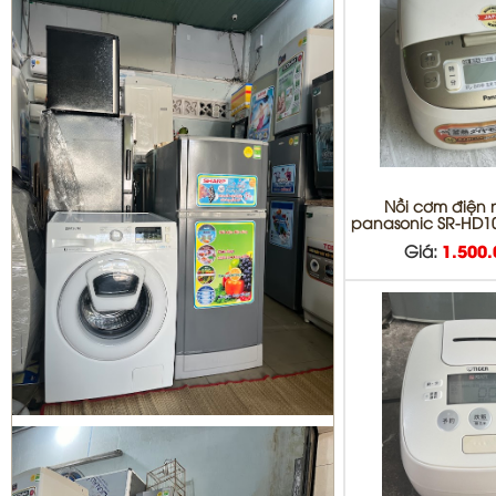
DỊCH VỤ DI DỜI THÁO VÀ LẮP ĐẶT
MÁY LẠNH QUẬN BÌNH TÂN
Nồi cơm điện 
Sửa tủ lạnh Quận 1 | Bơm Gas tủ
panasonic SR-HD101
lạnh Quận 1
Giá:
1.500
Sửa máy giặt Quận 3 | vệ sinh máy
giặt quận 3