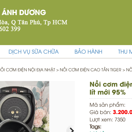
DỊCH VỤ SỮA CHỮA
BẢO HÀNH
THU 
ỒI CƠM ĐIỆN NỘI ĐỊA NHẬT
>
NỒI CƠM ĐIỆN CAO TẦN TIGER >
NỒI
Nồi cơm điệ
lít mới 95%
Mã sản phẩm:
Giá bán:
3.200.
Lượt xem: 7350
Tags: