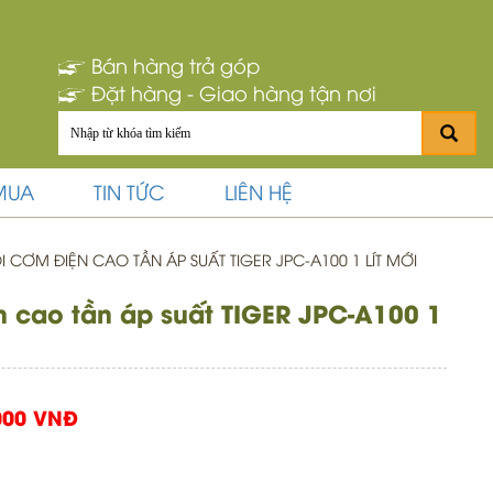
Bán hàng trả góp
Đặt hàng - Giao hàng tận nơi
MUA
TIN TỨC
LIÊN HỆ
 CƠM ĐIỆN CAO TẦN ÁP SUẤT TIGER JPC-A100 1 LÍT MỚI
n cao tần áp suất TIGER JPC-A100 1
000 VNĐ