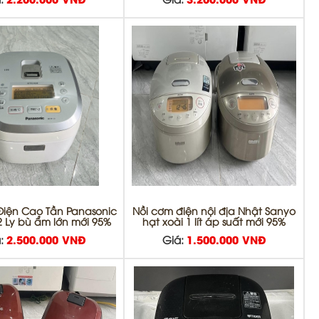
:
2.200.000 VNĐ
Giá:
3.200.000 VNĐ
Điện Cao Tần Panasonic
Nồi cơm điện nội địa Nhật Sanyo
2 Ly bù ẩm lớn mới 95%
hạt xoài 1 lít áp suất mới 95%
:
2.500.000 VNĐ
Giá:
1.500.000 VNĐ