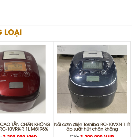
 LOẠI
 CAO TẦN CHÂN KHÔNG
Nồi cơm điện Toshiba RC-10VXN 1 lít
RC-10VRK-R 1L Mới 95%
áp suất hút chân không