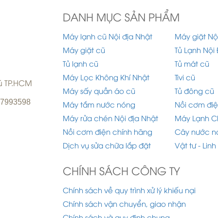
DANH MỤC SẢN PHẨM
Máy lạnh cũ Nội địa Nhật
Máy giặt Nộ
Máy giặt cũ
Tủ Lạnh Nội 
Tủ lạnh cũ
Tủ mát cũ
Máy Lọc Không Khí Nhật
Tivi cũ
hú TP.HCM
Máy sấy quần áo cũ
Tủ đông cũ
977993598
Máy tắm nước nóng
Nồi cơm điệ
Máy rửa chén Nội địa Nhật
Máy Lạnh C
Nồi cơm điện chính hãng
Cây nước n
Dịch vụ sửa chữa lắp đặt
Vật tư - Linh
CHÍNH SÁCH CÔNG TY
Chính sách về quy trình xử lý khiếu nại
Chính sách vận chuyển, giao nhận