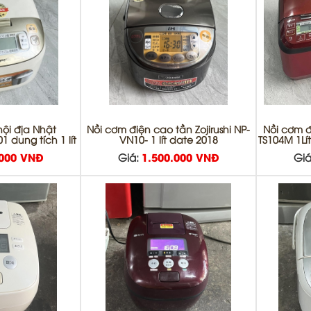
nội địa Nhật
Nồi cơm điện cao tần Zojirushi NP-
Nồi cơm đ
 dung tích 1 lít
VN10- 1 lít date 2018
TS104M 1Lí
.000 VNĐ
Giá:
1.500.000 VNĐ
Giá