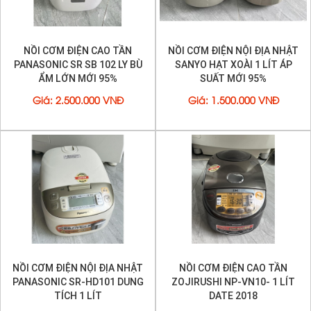
NỒI CƠM ĐIỆN CAO TẦN
NỒI CƠM ĐIỆN NỘI ĐỊA NHẬT
PANASONIC SR SB 102 LY BÙ
SANYO HẠT XOÀI 1 LÍT ÁP
ẨM LỚN MỚI 95%
SUẤT MỚI 95%
Giá
:
2.500.000 VNĐ
Giá
:
1.500.000 VNĐ
NỒI CƠM ĐIỆN NỘI ĐỊA NHẬT
NỒI CƠM ĐIỆN CAO TẦN
PANASONIC SR-HD101 DUNG
ZOJIRUSHI NP-VN10- 1 LÍT
TÍCH 1 LÍT
DATE 2018