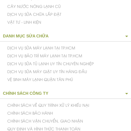
CÂY NƯỚC NÓNG LẠNH CŨ
DỊCH VỤ SỬA CHỮA LẮP ĐẶT
VẬT TƯ - LINH KIỆN
DANH MỤC SỬA CHỮA
DỊCH VỤ SỬA MÁY LẠNH TẠI TP.HCM
DỊCH VỤ BẢO TRÌ MÁY LẠNH TẠI TP.HCM
DỊCH VỤ SỬA TỦ LẠNH UY TÍN CHUYÊN NGHIỆP
DỊCH VỤ SỬA MÁY GIẶT UY TÍN HÀNG ĐẦU
VỆ SINH MÁY LẠNH QUẬN TÂN PHÚ
CHÍNH SÁCH CÔNG TY
CHÍNH SÁCH VỀ QUY TRÌNH XỬ LÝ KHIẾU NẠI
CHÍNH SÁCH BẢO HÀNH
CHÍNH SÁCH VẬN CHUYỂN, GIAO NHẬN
QUY ĐỊNH VÀ HÌNH THỨC THANH TOÁN