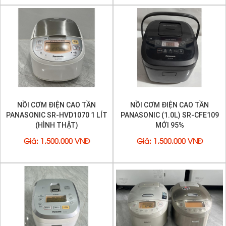
NỒI CƠM ĐIỆN CAO TẦN
NỒI CƠM ĐIỆN CAO TẦN
PANASONIC SR-HVD1070 1 LÍT
PANASONIC (1.0L) SR-CFE109
(HÌNH THẬT)
MỚI 95%
Giá
:
1.500.000 VNĐ
Giá
:
1.500.000 VNĐ