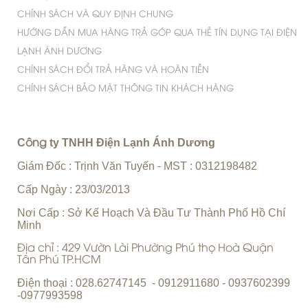
CHÍNH SÁCH VÀ QUY ĐỊNH CHUNG
HƯỚNG DẪN MUA HÀNG TRẢ GÓP QUA THẺ TÍN DỤNG TẠI ĐIỆN
LẠNH ÁNH DƯƠNG
CHÍNH SÁCH ĐỔI TRẢ HÀNG VÀ HOÀN TIỀN
CHÍNH SÁCH BẢO MẬT THÔNG TIN KHÁCH HÀNG
C
ty TNHH Điện Lạnh Ánh Dương
ông
Giám Đốc : Trịnh Văn Tuyến
MST : 0312198482
-
Cấp Ngày : 23/03/2013
Nơi Cấp : Sở Kế Hoạch Và Đầu Tư Thành Phố Hồ Chí
Minh
Địa chỉ : 429 Vườn Lài Phường Phú thọ Hoà Quận
Tân Phú TP.HCM
Điện thoại : 028.62747145 - 0912911680 - 0937602399
-0977993598