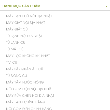
DANH MỤC SẢN PHẨM
MÁY LẠNH CŨ NỘI ĐỊA NHẬT
MÁY GIẶT NỘI ĐỊA NHẬT
MÁY GIẶT CŨ
TỦ LẠNH NỘI ĐỊA NHẬT
TỦ LẠNH CŨ
TỦ MÁT CŨ
MÁY LỌC KHÔNG KHÍ NHẬT
TIVI CŨ
MÁY SẤY QUẦN ÁO CŨ
TỦ ĐÔNG CŨ
MÁY TẮM NƯỚC NÓNG
NỒI CƠM ĐIỆN NỘI ĐỊA NHẬT
MÁY RỬA CHÉN NỘI ĐỊA NHẬT
MÁY LẠNH CHÍNH HÃNG
NỒI CƠM ĐIỆN CHÍNH HÃNG