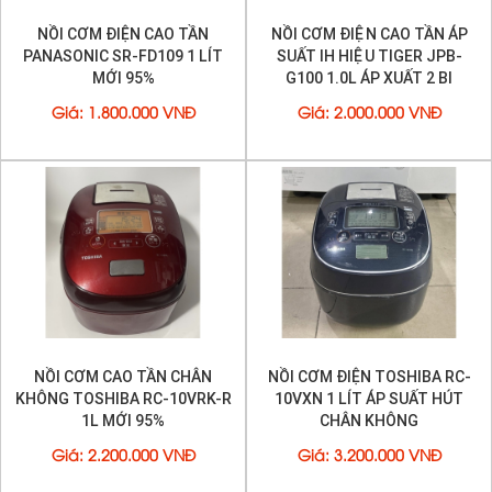
✓ -
Chuông báo khi cơm chín
NỒI CƠM ĐIỆN CAO TẦN
NỒI CƠM ĐIỆN CAO TẦN ÁP
✓ -
Kiểu dáng sang trọng, dễ sử dụng với màn hình hiển
PANASONIC SR-FD109 1 LÍT
SUẤT IH HIỆU TIGER JPB-
thị LCD và nút bấm điện tử
MỚI 95%
G100 1.0L ÁP XUẤT 2 BI
✓ -
Siêu tiết kiệm điện
Giá
:
1.800.000 VNĐ
Giá
:
2.000.000 VNĐ
✓ -
Đồng hồ định giờ
✓ -
Chế độ nấu ổn định.
✓ -
Tiết kiệm trên 50% điện năng so với nồi thường ( Các
loại nồi liên doanh và nồi sản xuất trong nước , nồi
trung quốc ) .
✓ -
Có chức năng hẹn giờ nấu. Đặc biệt hẹn giờ nấu 2
lần
✓ -
Nắp rời bằng inox dễ lau chùi
NỒI CƠM CAO TẦN CHÂN
NỒI CƠM ĐIỆN TOSHIBA RC-
✓ -
Ruột chống dính, siêu bền
KHÔNG TOSHIBA RC-10VRK-R
10VXN 1 LÍT ÁP SUẤT HÚT
1L MỚI 95%
CHÂN KHÔNG
✓ -
Giữ nóng trên 24h ( đảm bảo không có cháy hay
vón cục)
Giá
:
2.200.000 VNĐ
Giá
:
3.200.000 VNĐ
✓ -
Nấu cơm cực ngon, dẻo, không bị khô và giữ mùi.