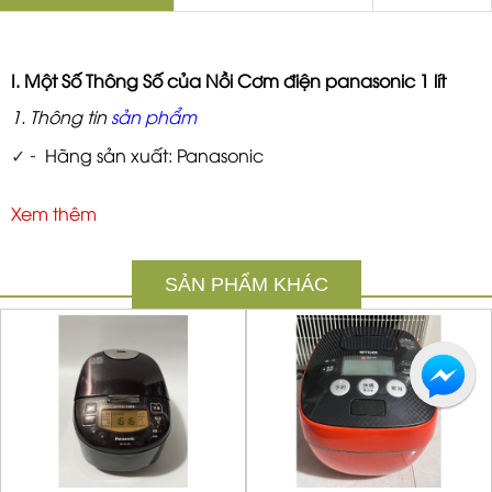
I. Một Số Thông Số của Nồi Cơm điện panasonic 1 lít
1. Thông tin
sản phẩm
✓ -
Hãng sản xuất: Panasonic
✓ -
Model: SR-HB107
Xem thêm
✓ -
Kích thước: ( sâu x rộng x cao) 25,0 × 32,1 × 20.1cm
✓ -
Trọng lượng: 4.5kg
SẢN PHẨM KHÁC
✓ -
Màu sắc : Màu Đen bóng
✓ -
Công suất tiêu thụ: khoảng 1200W (trong khi nấu)
✓ -
Điện áp: 100V
✓ -
Xuất xứ: Nhật Bản
2. Tính năng nổi bật của nồi cơm Panasonic