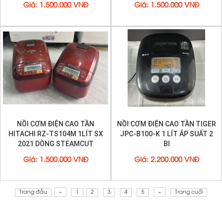
Giá
:
1.500.000 VNĐ
Giá
:
1.500.000 VNĐ
NỒI CƠM ĐIỆN CAO TẦN
NỒI CƠM ĐIỆN CAO TẦN TIGER
HITACHI RZ-TS104M 1LÍT SX
JPC-B100-K 1 LÍT ÁP SUẤT 2
2021 DÒNG STEAMCUT
BI
Giá
:
1.500.000 VNĐ
Giá
:
2.200.000 VNĐ
Trang đầu
«
1
2
3
4
5
»
Trang cuối