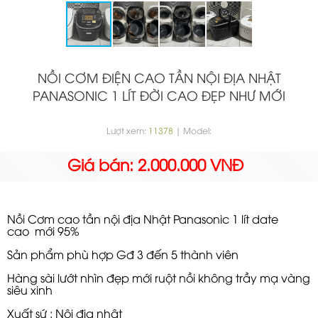
NỒI CƠM ĐIỆN CAO TẦN NỘI ĐỊA NHẬT
PANASONIC 1 LÍT ĐỜI CAO ĐẸP NHƯ MỚI
Lượt xem:
11378
| Model:
Giá bán: 2.000.000 VNĐ
Nồi Cơm cao tần nội địa Nhật Panasonic 1 lít date
cao mới 95%
Sản phẩm
phù hợp Gđ 3 đến 5 thành viên
Hàng sài lướt nhìn đẹp mới ruột nồi không trầy mạ vàng
siêu xinh
Xuất sứ : Nội địa nhật