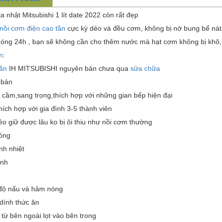
a nhật Mitsubishi 1 lít date 2022 còn rất đẹp
nồi cơm điện cao tần
cực kỳ dẻo và đều cơm, không bị nở bung bể nát 
 nóng 24h , bạn sẽ không cần cho thêm nước mà hạt cơm không bị khô
m
:
tần
IH MITSUBISHI nguyên bản chưa qua
sửa chữa
 bản
cầm,sang trọng,thích hợp với những gian bếp hiện đại
hích hợp với gia đình 3-5 thành viên
 giữ được lâu ko bị ôi thiu như nồi cơm thường
óng
nh nhiệt
ịnh
độ nấu và hâm nóng
dính thức ăn
từ bên ngoài lọt vào bên trong