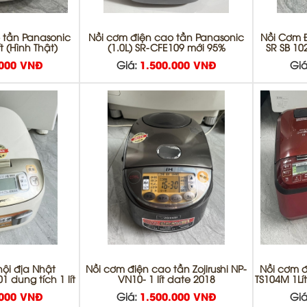
 tần Panasonic
Nồi cơm điện cao tần Panasonic
Nồi Cơm 
t (Hình Thật)
(1.0L) SR-CFE109 mới 95%
SR SB 10
.000 VNĐ
Giá:
1.500.000 VNĐ
Giá
nội địa Nhật
Nồi cơm điện cao tần Zojirushi NP-
Nồi cơm đ
 dung tích 1 lít
VN10- 1 lít date 2018
TS104M 1Lí
.000 VNĐ
Giá:
1.500.000 VNĐ
Giá