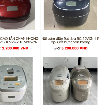
 CAO TẦN CHÂN KHÔNG
Nồi cơm điện Toshiba RC-10VXN 1 lít
RC-10VRK-R 1L Mới 95%
áp suất hút chân không
:
2.200.000 VNĐ
Giá:
3.200.000 VNĐ