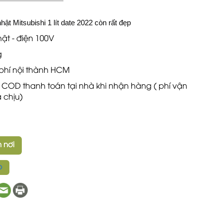
hật Mitsubishi 1 lít date 2022 còn rất đẹp
hật - điện 100V
g
phí nội thành HCM
p COD thanh toán tại nhà khi nhận hàng ( phí vận
 chịu)
 nơi
p