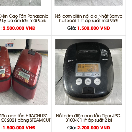
Điện Cao Tần Panasonic
Nồi cơm điện nội địa Nhật Sanyo
2 Ly bù ẩm lớn mới 95%
hạt xoài 1 lít áp suất mới 95%
:
2.500.000 VNĐ
Giá:
1.500.000 VNĐ
iện cao tần HITACHI RZ-
Nồi cơm điện cao tần Tiger JPC-
t SX 2021 dòng STEAMCUT
B100-K 1 lít áp suất 2 bi
:
1.500.000 VNĐ
Giá:
2.200.000 VNĐ