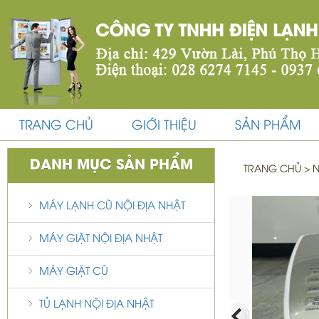
TRANG CHỦ
GIỚI THIỆU
SẢN PHẨM
DANH MỤC SẢN PHẨM
TRANG CHỦ
>
N
RẤT ĐẸP
MÁY LẠNH CŨ NỘI ĐỊA NHẬT
MÁY GIẶT NỘI ĐỊA NHẬT
MÁY GIẶT CŨ
TỦ LẠNH NỘI ĐỊA NHẬT