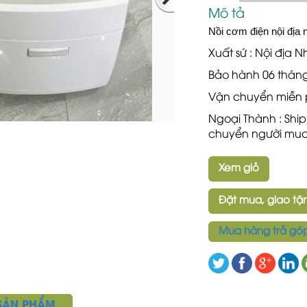
Mô tả
Nồi cơm điện nội địa n
Xuất sứ : Nội địa N
Bảo hành 06 thán
Vận chuyển miễn 
Ngoại Thành : Shi
chuyển người mua
Xem giỏ
Đặt mua, giao tận
Mua hàng trả gó
 SẢN PHẨM