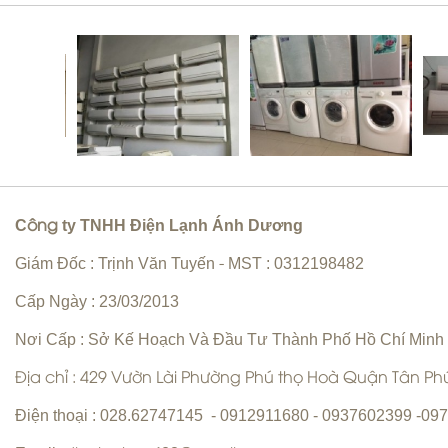
Vệ sinh máy lạnh Quận 6 | Bơm gas
máy lạnh Quận 6 |
C
ty TNHH Điện Lạnh Ánh Dương
ông
Sửa máy giặt Quận Tân Phú Uy Tín
Hàng Đầu
Sửa máy lạnh Quận 5 - Bảo trì máy
Giám Đốc : Trịnh Văn Tuyến
MST : 0312198482
-
lạnh Quận 5
Cấp Ngày : 23/03/2013
Nơi Cấp : Sở Kế Hoạch Và Đầu Tư Thành Phố Hồ Chí Minh
Địa chỉ : 429 Vườn Lài Phường Phú thọ Hoà Quận Tân P
Điện thoại : 028.62747145 - 0912911680 - 0937602399 -0
Chuyên nhận sửa máy giặt tận
nhà Quận Tân Phú