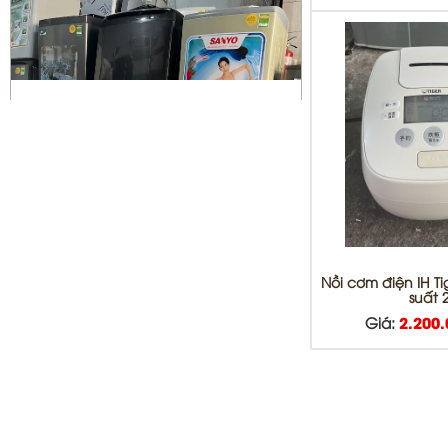
Sửa máy giặt Quận 10 | vệ sinh
máy giặt giá rẻ
Nồi cơm điện IH T
suất 2
Giá:
2.200
Bơm gas máy lạnh quận 10