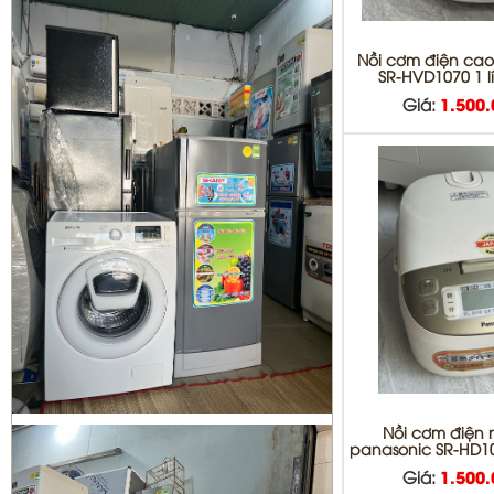
MÁY LẠNH QUẬN BÌNH TÂN
Nồi cơm điện cao
SR-HVD1070 1 lí
Giá:
1.500
Sửa tủ lạnh Quận 1 | Bơm Gas tủ
lạnh Quận 1
Sửa máy giặt Quận 3 | vệ sinh máy
Nồi cơm điện 
giặt quận 3
panasonic SR-HD101
Giá:
1.500