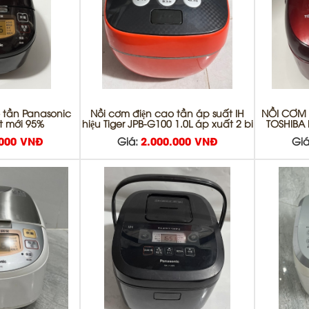
 tần Panasonic
Nồi cơm điện cao tần áp suất IH
NỒI CƠM
ít mới 95%
hiệu Tiger JPB-G100 1.0L áp xuất 2 bi
TOSHIBA 
.000 VNĐ
Giá:
2.000.000 VNĐ
Giá