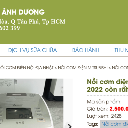
DỊCH VỤ SỮA CHỮA
BẢO HÀNH
THU 
ỒI CƠM ĐIỆN NỘI ĐỊA NHẬT
>
NỒI CƠM ĐIỆN MITSUBISHI >
NỒI CƠM 
Nồi cơm điện 
2022 còn rấ
Mã sản phẩm:
Giá bán:
2.500.
Lượt xem: 2428
Tags:
Nồi cơm đi