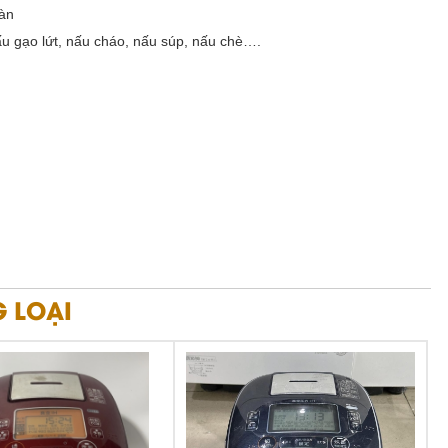
oàn
ấu gạo lứt, nấu cháo, nấu súp, nấu chè….
 LOẠI