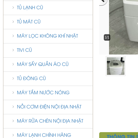
TỦ LẠNH CŨ
TỦ MÁT CŨ
MÁY LỌC KHÔNG KHÍ NHẬT
1/1
TIVI CŨ
MÁY SẤY QUẦN ÁO CŨ
TỦ ĐÔNG CŨ
MÁY TẮM NƯỚC NÓNG
NỒI CƠM ĐIỆN NỘI ĐỊA NHẬT
MÁY RỬA CHÉN NỘI ĐỊA NHẬT
MÁY LẠNH CHÍNH HÃNG
THÔNG TIN