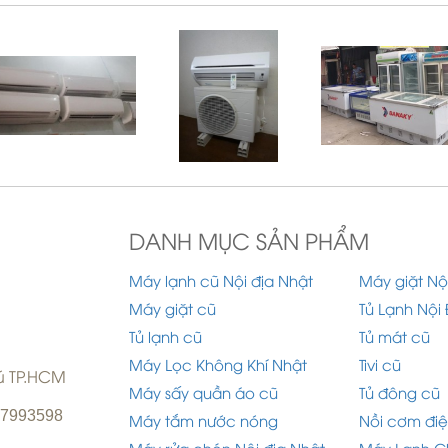
DANH MỤC SẢN PHẨM
Máy lạnh cũ Nội địa Nhật
Máy giặt Nộ
Máy giặt cũ
Tủ Lạnh Nội 
Tủ lạnh cũ
Tủ mát cũ
Máy Lọc Không Khí Nhật
Tivi cũ
hú TP.HCM
Máy sấy quần áo cũ
Tủ đông cũ
977993598
Máy tắm nước nóng
Nồi cơm điệ