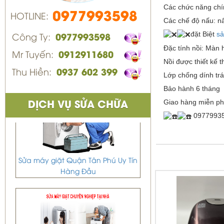
Các chức năng chín
0977993598
HOTLINE:
Các chế độ nấu: nấ
đặt Biệt
s
Công Ty:
0977993598
Đặc tính nồi: Màn 
Mr Tuyến:
0912911680
Nồi được thiết kế 
Thu Hiền:
0937 602 399
Lớp chống dính trá
Bảo hành 6 tháng
Giao hàng miễn ph
DỊCH VỤ SỬA CHỮA
09779935
Sửa máy giặt Quận Tân Phú Uy Tín
Hàng Đầu