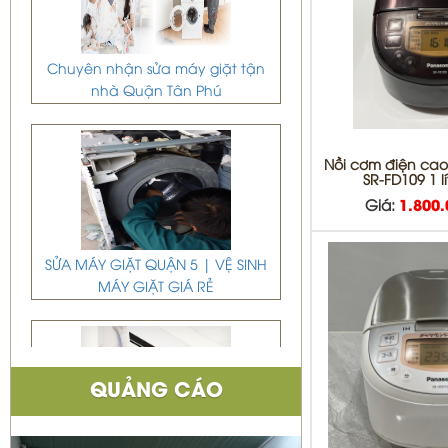
Chuyên nhận sửa máy giặt tận
nhà Quận Tân Phú
Nồi cơm điện cao
SR-FD109 1 l
Giá:
1.800
SỬA MÁY GIẶT QUẬN 5 | VỆ SINH
MÁY GIẶT GIÁ RẺ
QUẢNG CÁO
DỊCH VỤ DI DỜI THÁO VÀ LẮP ĐẶT