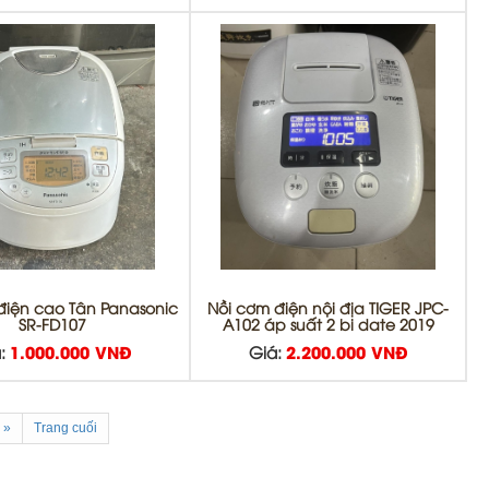
điện cao Tân Panasonic
Nồi cơm điện nội địa TIGER JPC-
SR-FD107
A102 áp suất 2 bi date 2019
:
1.000.000 VNĐ
Giá:
2.200.000 VNĐ
»
Trang cuối