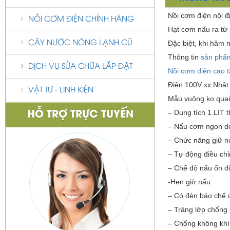
Nồi cơm điện nội đị
NỒI CƠM ĐIỆN CHÍNH HÃNG
Hạt cơm nấu ra từ
Đặc biệt, khi hâm
CÂY NƯỚC NÓNG LẠNH CŨ
Thông tin
sản phẩ
DỊCH VỤ SỬA CHỮA LẮP ĐẶT
Nồi cơm điện cao 
Điện 100V xx Nhật
VẬT TƯ - LINH KIỆN
Mẫu vuông ko quai 
– Dung tích 1.LIT t
HỖ TRỢ TRỰC TUYẾN
– Nấu cơm ngon dẻo
– Chức năng giữ n
– Tự động điều chỉ
– Chế độ nấu ổn đ
-Hẹn giờ nấu
– Có đèn báo chế 
– Tráng lớp chống 
– Chống không khí 