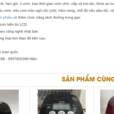
h: hẹn giờ, ủ cơm, báo thời gian cơm chín, nắp xả hơi tản, khóa an t
u cơm, nấu cơm trộn ngũ cốc (xôi), hâm nóng, chế độ nấu siêu tốc, n
ản phẩm
có thêm chức năng tách đường trong gạo
hình hiển thị LCD.
theo công nghệ nhật bản.
ng hợp kim titan độ bền cao.
í toàn quốc
98 - 0937602399 Hiền
SẢN PHẨM CÙNG