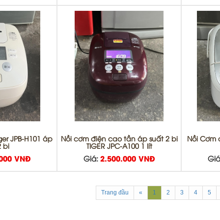
iger JPB-H101 áp
Nồi cơm điện cao tần áp suất 2 bi
Nồi Cơm 
 bi
TIGER JPC-A100 1 lít
.000 VNĐ
Giá:
2.500.000 VNĐ
Giá
Trang đầu
«
1
2
3
4
5