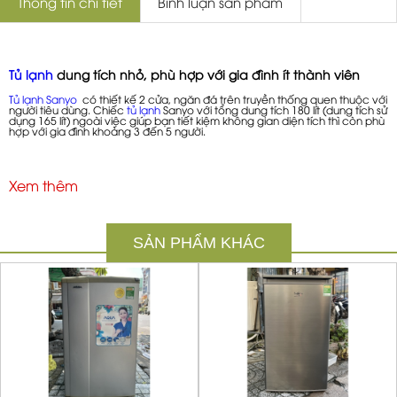
Thông tin chi tiết
Bình luận sản phẩm
Tủ lạnh
dung tích nhỏ, phù hợp với gia đình ít thành viên
Tủ lạnh Sanyo
có thiết kế 2 cửa, ngăn đá trên truyền thống quen thuộc với
người tiêu dùng. Chiếc
tủ lạnh
Sanyo với tổng dung tích 180 lít (dung tích sử
dụng 165 lít) ngoài việc giúp bạn tiết kiệm không gian diện tích thì còn phù
hợp với gia đình khoảng 3 đến 5 người.
Công nghệ Nano Fresh Ag+ giúp cho thực phẩm luôn giữ
Xem thêm
được độ tươi ngon
Các phân tử bạc được tạo ra nhờ công nghệ Nano Fresh Ag+ sẽ giúp
ngăn chặn sự phát triển của vi khuẩn có hại, gây ra mùi hôi ở
tủ lạnh
. Giúp
cho
tủ lạnh
luôn được sạch khuẩn và không bị bám mùi hôi.
SẢN PHẨM KHÁC