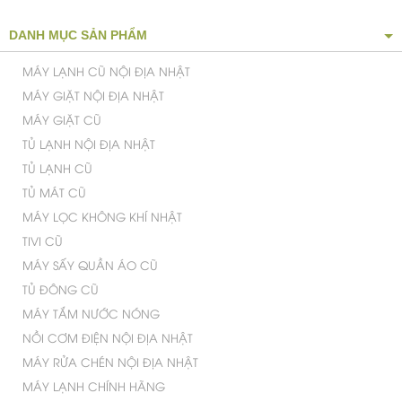
DANH MỤC SẢN PHẨM
MÁY LẠNH CŨ NỘI ĐỊA NHẬT
MÁY GIẶT NỘI ĐỊA NHẬT
MÁY GIẶT CŨ
TỦ LẠNH NỘI ĐỊA NHẬT
TỦ LẠNH CŨ
TỦ MÁT CŨ
MÁY LỌC KHÔNG KHÍ NHẬT
TIVI CŨ
MÁY SẤY QUẦN ÁO CŨ
TỦ ĐÔNG CŨ
MÁY TẮM NƯỚC NÓNG
NỒI CƠM ĐIỆN NỘI ĐỊA NHẬT
MÁY RỬA CHÉN NỘI ĐỊA NHẬT
MÁY LẠNH CHÍNH HÃNG