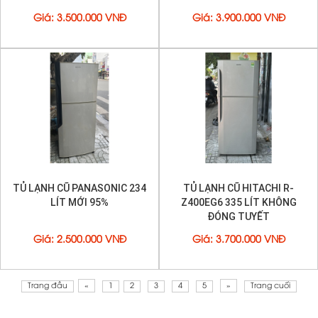
Giá
:
3.500.000 VNĐ
Giá
:
3.900.000 VNĐ
TỦ LẠNH CŨ PANASONIC 234
TỦ LẠNH CŨ HITACHI R-
LÍT MỚI 95%
Z400EG6 335 LÍT KHÔNG
ĐÓNG TUYẾT
Giá
:
2.500.000 VNĐ
Giá
:
3.700.000 VNĐ
Trang đầu
«
1
2
3
4
5
»
Trang cuối