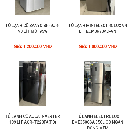
TỦ LẠNH CŨ SANYO SR-9JR-
TỦ LẠNH MINI ELECTROLUX 94
90 LÍT MỚI 95%
LÍT EUM0930AD-VN
Giá
:
1.200.000 VNĐ
Giá
:
1.800.000 VNĐ
TỦ LẠNH CŨ AQUA INVERTER
TỦ LẠNH ELECTROLUX
189 LÍT AQR-T220FA(FB)
EME3500SA 350L CÓ NGĂN
ĐÔNG MỀM