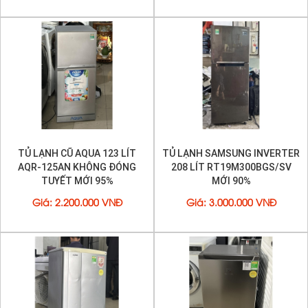
TỦ LẠNH CŨ AQUA 123 LÍT
TỦ LẠNH SAMSUNG INVERTER
AQR-125AN KHÔNG ĐÓNG
208 LÍT RT19M300BGS/SV
TUYẾT MỚI 95%
MỚI 90%
Giá
:
2.200.000 VNĐ
Giá
:
3.000.000 VNĐ