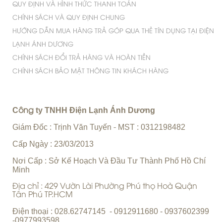
QUY ĐỊNH VÀ HÌNH THỨC THANH TOÁN
CHÍNH SÁCH VÀ QUY ĐỊNH CHUNG
HƯỚNG DẪN MUA HÀNG TRẢ GÓP QUA THẺ TÍN DỤNG TẠI ĐIỆN
LẠNH ÁNH DƯƠNG
CHÍNH SÁCH ĐỔI TRẢ HÀNG VÀ HOÀN TIỀN
CHÍNH SÁCH BẢO MẬT THÔNG TIN KHÁCH HÀNG
C
ty TNHH Điện Lạnh Ánh Dương
ông
Giám Đốc : Trịnh Văn Tuyến
MST : 0312198482
-
Cấp Ngày : 23/03/2013
Nơi Cấp : Sở Kế Hoạch Và Đầu Tư Thành Phố Hồ Chí
Minh
Địa chỉ : 429 Vườn Lài Phường Phú thọ Hoà Quận
Tân Phú TP.HCM
Điện thoại : 028.62747145 - 0912911680 - 0937602399
-0977993598