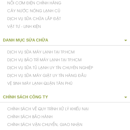
NỒI CƠM ĐIỆN CHÍNH HÃNG
CÂY NƯỚC NÓNG LẠNH CŨ
DỊCH VỤ SỬA CHỮA LẮP ĐẶT
VẬT TƯ - LINH KIỆN
DANH MỤC SỬA CHỮA
DỊCH VỤ SỬA MÁY LẠNH TẠI TP.HCM
DỊCH VỤ BẢO TRÌ MÁY LẠNH TẠI TP.HCM
DỊCH VỤ SỬA TỦ LẠNH UY TÍN CHUYÊN NGHIỆP
DỊCH VỤ SỬA MÁY GIẶT UY TÍN HÀNG ĐẦU
VỆ SINH MÁY LẠNH QUẬN TÂN PHÚ
CHÍNH SÁCH CÔNG TY
CHÍNH SÁCH VỀ QUY TRÌNH XỬ LÝ KHIẾU NẠI
CHÍNH SÁCH BẢO HÀNH
CHÍNH SÁCH VẬN CHUYỂN, GIAO NHẬN